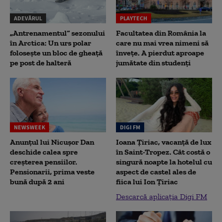
ADEVĂRUL
PLAYTECH
„Antrenamentul” sezonului
Facultatea din România la
în Arctica: Un urs polar
care nu mai vrea nimeni să
folosește un bloc de gheață
înveţe. A pierdut aproape
pe post de halteră
jumătate din studenţi
NEWSWEEK
DIGI FM
Anunțul lui Nicușor Dan
Ioana Țiriac, vacanță de lux
deschide calea spre
în Saint-Tropez. Cât costă o
creșterea pensiilor.
singură noapte la hotelul cu
Pensionarii, prima veste
aspect de castel ales de
bună după 2 ani
fiica lui Ion Țiriac
Descarcă aplicația Digi FM