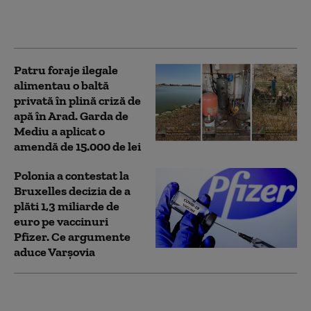
focul a provocat un
incendiu de vegetaţie
Patru foraje ilegale
alimentau o baltă
privată în plină criză de
apă în Arad. Garda de
Mediu a aplicat o
amendă de 15.000 de lei
Polonia a contestat la
Bruxelles decizia de a
plăti 1,3 miliarde de
euro pe vaccinuri
Pfizer. Ce argumente
aduce Varșovia
ANPC a controlat peste
1.400 de companii și a