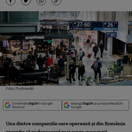
Foto: Profimedia
Urmărește
Digi24
în Google
Adaugă
Digi24
ca sursă preferată în
Discover
Google
Una dintre companiile care operează și din România
promite să pedepsească mai aspru pasagerii