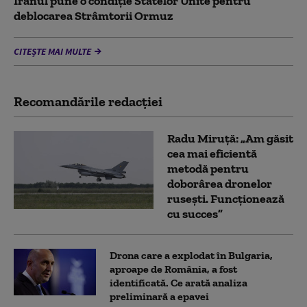
Iranul pune o condiție Statelor Unite pentru
deblocarea Strâmtorii Ormuz
CITEȘTE MAI MULTE
Recomandările redacţiei
Radu Miruță: „Am găsit
cea mai eficientă
metodă pentru
doborârea dronelor
rusești. Funcționează
cu succes”
Drona care a explodat în Bulgaria,
aproape de România, a fost
identificată. Ce arată analiza
preliminară a epavei