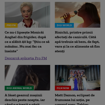
PRO FM
DIGI WORLD
Ce nu-i lipsește Monicăi
Rinichii, printre primii
Anghel din frigider, după
afectați de caniculă. Câtă
ce a slăbit 40 kg: “Știu ce să
apă trebuie să bem, de fapt,
mănânc. Nu mai fac ca
vara și la ce alimente să fim
înainte”
atenți
Descarcă aplicația Pro FM
DIGI ANIMAL WORLD
FILM NOW
A lăsat geamul mașinii
Matt Damon, eclipsat de
deschis peste noapte, iar
frumoasa lui soție, pe
când s-a trezit a găsit
covorul roșu. Tablou