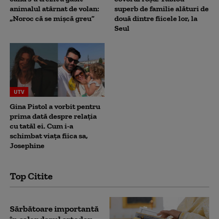
animalul atârnat de volan:
superb de familie alături de
„Noroc că se mișcă greu”
două dintre fiicele lor, la
Seul
UTV
Gina Pistol a vorbit pentru
prima dată despre relația
cu tatăl ei. Cum i-a
schimbat viața fiica sa,
Josephine
Top Citite
Sărbătoare importantă