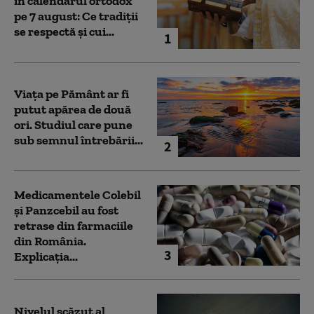
în calendarul ortodox
pe 7 august: Ce tradiții
se respectă și cui...
1
Viața pe Pământ ar fi
putut apărea de două
ori. Studiul care pune
sub semnul întrebării...
2
Medicamentele Colebil
și Panzcebil au fost
retrase din farmaciile
din România.
3
Explicația...
Nivelul scăzut al