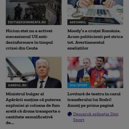
EDITIADEDIMINEATA.RO
ADEVARUL
Niciun stat nu a activat
Moody’s a cruțat România.
mecanismul UE anti-
Acum politicienii pot strica
dezinformare în timpul
tot. Avertismentul
crizei din Ceuta
analiștilor
GANDUL.RO
DIGI SPORT
Ministrul bulgar al
Lovitură de teatru în cazul
Apărării susține că puterea
transferului lui Rodri!
exploziei și coloana de fum
Anunț pe prima pagină
arată că drona transporta o
Descarcă aplicația Digi
cantitate semnificativă
Sport
de...