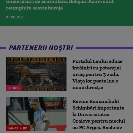
unele lacuri de acumulare. Bolojan: Acum sunt
reumplute aceste baraje
07.08.2026
PARTENERII NOȘTRI
Portalul Leului aduce
întâlniri cu potențial
uriaș pentru 3 zodii.
Viața lor poate lua o
nouă direcție
PE ROZ
Revine Romanchuk!
Schimbări importante
la Universitatea
Craiova pentru meciul
cu FC Argeş. Exclusiv
FANATIK.RO