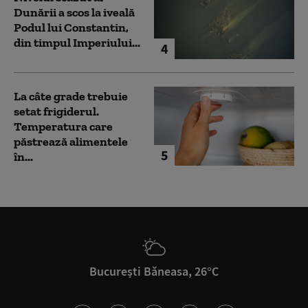
Dunării a scos la iveală
Podul lui Constantin,
din timpul Imperiului...
4
La câte grade trebuie
setat frigiderul.
Temperatura care
păstrează alimentele
5
în...
București Băneasa, 26°C