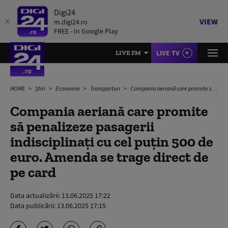
Digi24
VIEW
m.digi24.ro
FREE - In Google Play
LIVE TV
LIVE FM
HOME
Știri
Economie
Transporturi
Compania aeriană care promite să penalizeze pasagerii indisciplinați cu cel puțin 500 de euro. Amenda se trage direct de pe card
Compania aeriană care promite
să penalizeze pasagerii
indisciplinați cu cel puțin 500 de
euro. Amenda se trage direct de
pe card
Data actualizării:
13.06.2025 17:22
Data publicării:
13.06.2025 17:15