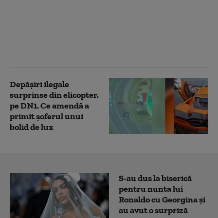
dat amenzi de 4
milioane de lei
săptămâna aceasta.
Principalele nereguli
descoperite
Depășiri ilegale
surprinse din elicopter,
pe DN1. Ce amendă a
primit șoferul unui
bolid de lux
S-au dus la biserică
pentru nunta lui
Ronaldo cu Georgina și
au avut o surpriză