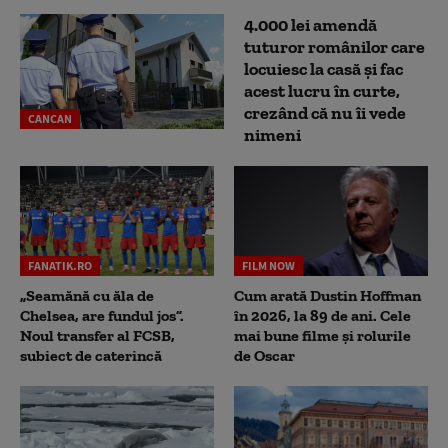
4.000 lei amendă
tuturor românilor care
locuiesc la casă și fac
acest lucru în curte,
crezând că nu îi vede
CANCAN
nimeni
FANATIK.RO
FILM NOW
„Seamănă cu ăla de
Cum arată Dustin Hoffman
Chelsea, are fundul jos”.
în 2026, la 89 de ani. Cele
Noul transfer al FCSB,
mai bune filme și rolurile
subiect de caterincă
de Oscar