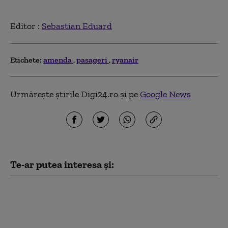
Editor :
Sebastian Eduard
Etichete:
amenda
pasageri
ryanair
Urmărește știrile Digi24.ro și pe
Google News
Te-ar putea interesa și:
Amendă de 2500 de lei
pentru o persoană care
a lăsat grătarul
nesupravegheat, iar