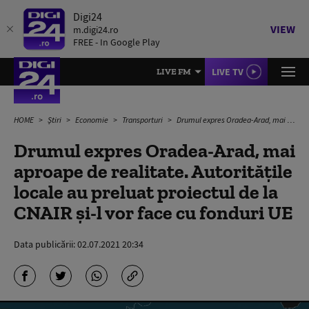
Digi24
VIEW
m.digi24.ro
FREE - In Google Play
LIVE TV
LIVE FM
HOME
Știri
Economie
Transporturi
Drumul expres Oradea-Arad, mai aproape de realitate. Autoritățile locale au preluat proiectul de la CNAIR și-l vor face cu fonduri UE
Drumul expres Oradea-Arad, mai
aproape de realitate. Autoritățile
locale au preluat proiectul de la
CNAIR și-l vor face cu fonduri UE
Data publicării:
02.07.2021 20:34