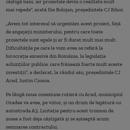
câștigă bani, iar proiectele devin o realitate mult
mai repede”, arată Ilie Bolojan, președintele CJ Bihor.
„Avem tot interesul să urgentăm acest proiect, față
de angajații ministerului, pentru care toate
proiectele sunt egale și ar fi durat mult mai mult.
Dificultățile pe care le vom avea se referă la
birocrația excesivă din România, la legislația
achizițiilor publice, care frânează foarte mult aceste
investiții”, a declarat, la rândul său, președintele CJ
Arad, Iustin Cionca.
Pe lângă noua conexiune rutieră cu Arad, municipiul
Oradea va avea, pe viitor, și un drum de legătură cu
autostrada A3. Licitația pentru acest tronson de
șosea a fost deja câștigată și se așteaptă acum
semnarea contractului.