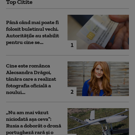
Top Citite
Până când mai poate fi
folosit buletinul vechi.
Autoritățile au stabilit
pentru cine se...
1
Cine este românca
Alecsandra Drăgoi,
tânăra care a realizat
fotografia oficială a
2
noului...
„Nu am mai văzut
niciodată așa ceva”:
Rusia a doborât o dronă
portugheză rară și o