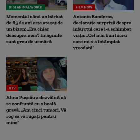
DIGI ANIMAL WORLD
FILM NOW
Momentul când un bărbat
Antonio Banderas,
de 65 de ani este atacat de
declarație surpriză despre
un bizon: „Era chiar
infarctul care i-a schimbat
deasupra mea”. Imaginile
viața: „Cel mai bun lucru
sunt greu de urmărit
care mi s-a întâmplat
vreodată”
UTV
Alina Pușcău a dezvăluit că
se confruntă cu o boală
gravă. „Am cinci tumori. Vă
rog să vă rugați pentru
mine”