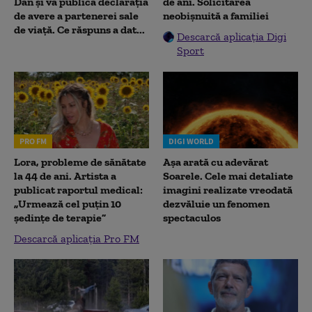
Dan și va publica declarația
de ani. Solicitarea
de avere a partenerei sale
neobișnuită a familiei
de viață. Ce răspuns a dat...
Descarcă aplicația Digi
Sport
PRO FM
DIGI WORLD
Lora, probleme de sănătate
Așa arată cu adevărat
la 44 de ani. Artista a
Soarele. Cele mai detaliate
publicat raportul medical:
imagini realizate vreodată
„Urmează cel puțin 10
dezvăluie un fenomen
ședințe de terapie”
spectaculos
Descarcă aplicația Pro FM