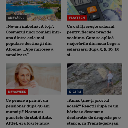
ADEVĂRUL
PLAYTECH
„Ne-am îmbolnăvit toți”.
Cu cât îți crește salariul
Coșmarul unor români într-
pentru fiecare prag de
una dintre cele mai
vechime. Cum se aplică
populare destinații din
majorările din noua Lege a
Albania: „Apa mirosea a
salarizării după 3, 5, 10, 15
canalizare”
și...
NEWSWEEK
DIGI FM
Ce pensie a primit un
„Anna, ţine-ţi prostul
pensionar după 40 ani
acasă!" Reacţii după ce un
munciți? Noroc cu
bărbat a desenat o
punctele de stabilitate.
declaraţie de dragoste pe o
Altfel, era foarte mică
stâncă, în Transfăgărăşan