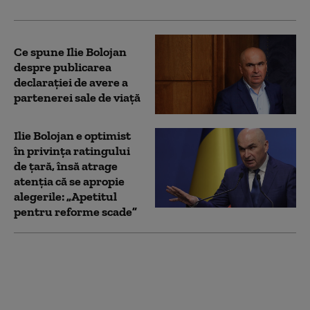
Ce spune Ilie Bolojan
despre publicarea
declarației de avere a
partenerei sale de viață
Ilie Bolojan e optimist
în privința ratingului
de țară, însă atrage
atenția că se apropie
alegerile: „Apetitul
pentru reforme scade”
Ilie Bolojan, după
adoptarea
mecanismului de
limitare a consumului