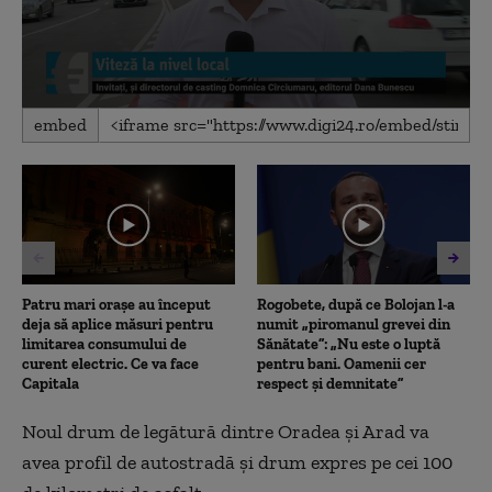
0
embed
seconds
of
2
minutes,
30
seconds
Patru mari orașe au început
Rogobete, după ce Bolojan l-a
deja să aplice măsuri pentru
numit „piromanul grevei din
limitarea consumului de
Sănătate”: „Nu este o luptă
curent electric. Ce va face
pentru bani. Oamenii cer
Capitala
respect și demnitate”
Noul drum de legătură dintre Oradea și Arad va
avea profil de autostradă și drum expres pe cei 100