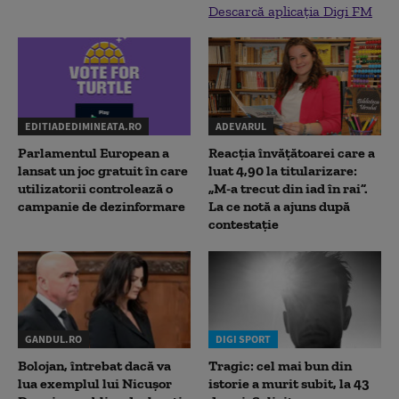
Descarcă aplicația Digi FM
EDITIADEDIMINEATA.RO
ADEVARUL
Parlamentul European a
Reacția învățătoarei care a
lansat un joc gratuit în care
luat 4,90 la titularizare:
utilizatorii controlează o
„M-a trecut din iad în rai”.
campanie de dezinformare
La ce notă a ajuns după
contestație
GANDUL.RO
DIGI SPORT
Bolojan, întrebat dacă va
Tragic: cel mai bun din
lua exemplul lui Nicușor
istorie a murit subit, la 43