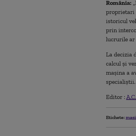
România:
„
proprietari
istoricul ve
prin interco
lucrurile ar
La decizia 
calcul și ve
mașina a av
specialiștii.
Editor :
A.C
Etichete:
masi