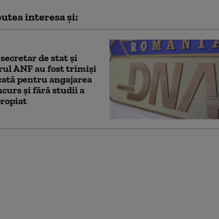
utea interesa și:
 secretar de stat și
rul ANF au fost trimiși
cată pentru angajarea
curs și fără studii a
ropiat
ii are Adrian Veștea:
ții despre parcursul
demic și profesional.
ut stagiu militar un