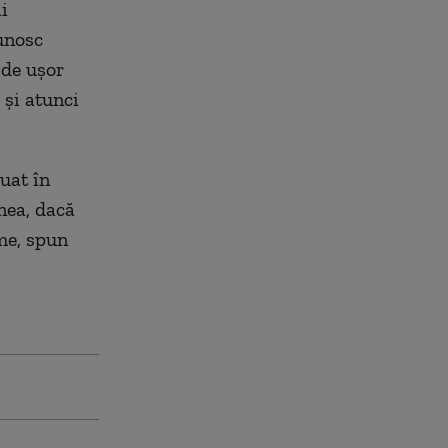
i
unosc
 de ușor
 și atunci
uat în
enea, dacă
me, spun