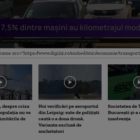
e
, despre criza
Noi verificări pe aeroportul
Societatea de 
opulația nu va
din Leipzig: sute de polițiști
București și-a
limitările de
caută o a doua dronă.
insolvența
Varianta exclusă de
anchetatori