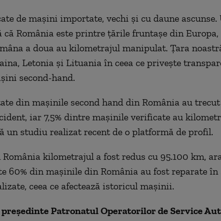
cate de mașini importate, vechi și cu daune ascunse.
ă că România este printre țările fruntașe din Europa,
 mâna a doua au kilometrajul manipulat. Țara noastră
aina, Letonia și Lituania în ceea ce privește transpa
șini second-hand.
ate din mașinile second hand din România au trecut 
ident, iar 7,5% dintre mașinile verificate au kilometr
ă un studiu realizat recent de o platformă de profil.
n România kilometrajul a fost redus cu 95.100 km, ara
ste 60% din mașinile din România au fost reparate în 
lizate, ceea ce afectează istoricul mașinii.
 președinte Patronatul Operatorilor de Service Aut