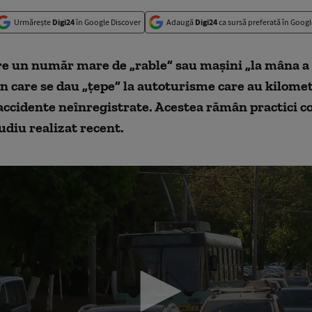
Urmărește
Digi24
în Google Discover
Adaugă
Digi24
ca sursă preferată în Googl
e un număr mare de „rable” sau mașini „la mâna a 
în care se dau „țepe” la autoturisme care au kilomet
 accidente neînregistrate. Acestea rămân practici 
udiu realizat recent.