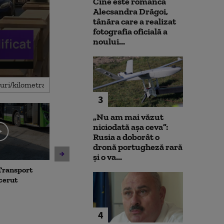
Cine este românca
Alecsandra Drăgoi,
tânăra care a realizat
fotografia oficială a
noului...
3
„Nu am mai văzut
niciodată așa ceva”:
Rusia a doborât o
dronă portugheză rară
și o va...
Transport
Avertisment de la Bruxelles
Noua lege a int
 cerut
după scandalul centralelor
deschide calea
pe cărbune: „Blocarea
parteneriatul 
angajamentelor din PNRR
Nu poți impune
poate avea consecințe
fără să oferi și
4
financiare”