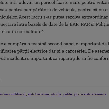
Este într-adevăr un pericol foarte mare pentru viitori
 sau pentru cumpărătorii de vehicule, pentru că nu c
hiculelor. Acest lucru s-ar putea rezolva extraordinar
nectare între bazele de date de la BAR, RAR și Poliție
 intra în normalitate”.
de a cumpăra o mașină second hand, e important de l
rificarea părții electrice dar și a caroseriei. De asem
ut incidente e important ca reparațiile să fie confor
.
ni second-hand
autoturisme
studii
rable
piata auto romania