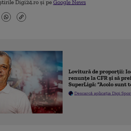
tirile Digi24.ro și pe
Google News
Lovitură de proporții: I
renunțe la CFR și să prei
SuperLigă: ”Acolo sunt t
Descarcă aplicația Digi Spor