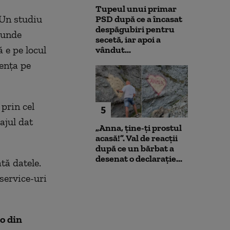
Tupeul unui primar
 Un studiu
PSD după ce a încasat
despăgubiri pentru
 unde
secetă, iar apoi a
 e pe locul
vândut...
rența pe
prin cel
5
ajul dat
„Anna, ţine-ţi prostul
acasă!”. Val de reacții
după ce un bărbat a
desenat o declarație...
tă datele.
service-uri
o din