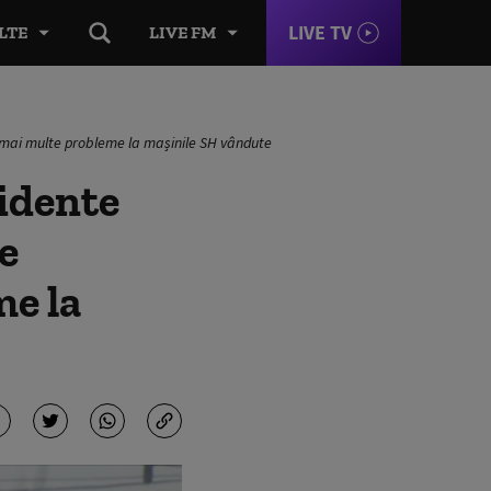
LIVE TV
LTE
LIVE FM
e mai multe probleme la mașinile SH vândute
idente
e
me la