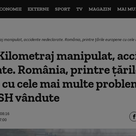
CONOMIE
EXTERNE
SPORT
TV
MAGAZIN
MAI MU
aj manipulat, accidente nedeclarate. România, printre țările europene cu cel
Kilometraj manipulat, acc
te. România, printre țăril
cu cele mai multe proble
 SH vândute
 08:16
7:00