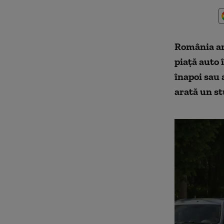
România ar
piață auto 
înapoi sau
arată un st