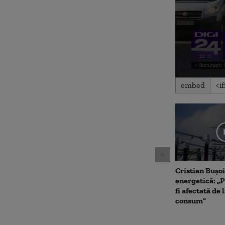
0
embed
seconds
of
2
minutes,
1
second
Volum
90%
Cristian Bușoi
energetică: „P
fi afectată de 
consum”