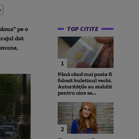
e
TOP CITITE
doua” pe o
rajul dat
comune,
1
Până când mai poate fi
folosit buletinul vechi.
Autoritățile au stabilit
pentru cine se...
2