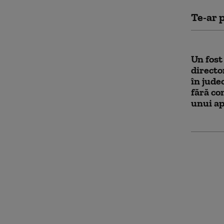
Te-ar p
Un fost
directo
în jude
fără con
unui ap
Ce stud
explica
său aca
„Am făc
an”