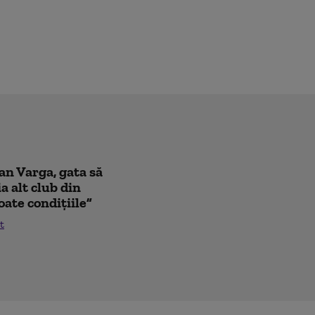
oan Varga, gata să
a alt club din
oate condițiile”
t