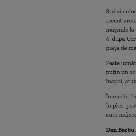
Străzi sufo
recent arat
mașinile la
4, după Ucr
piața de ma
Peste jumăt
puțin un acc
înapoi, arat
În medie, î
În plus, pe
auto nefisca
Dan Barbu,