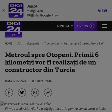
Digi24
VIEW
m.digi24.ro
FREE - In Google Play
LIVE TV
LIVE FM
HOME
Știri
Economie
Transporturi
Metroul spre Otopeni. Primii 6 kilometri vor fi realizați de un constructor din Turcia
Metroul spre Otopeni. Primii 6
kilometri vor fi realizați de un
constructor din Turcia
Data publicării:
15.07.2021 19:46
Firma turcă Alsim Alarko a câștigat licitația pentru construirea primilor