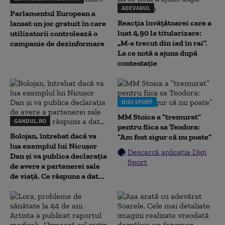
ADEVARUL
Parlamentul European a
Reacția învățătoarei care a
lansat un joc gratuit în care
luat 4,90 la titularizare:
utilizatorii controlează o
„M-a trecut din iad în rai”.
campanie de dezinformare
La ce notă a ajuns după
contestație
DIGI SPORT
MM Stoica a ”tremurat”
GANDUL.RO
pentru fiica sa Teodora:
Bolojan, întrebat dacă va
”Am fost sigur că nu poate”
lua exemplul lui Nicușor
Descarcă aplicația Digi
Dan și va publica declarația
Sport
de avere a partenerei sale
de viață. Ce răspuns a dat...