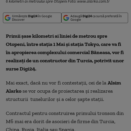
6 kilometri ai metroului spre Otopeni Foto: www.alarko.com.tr
Urmărește
Digi24
în Google
Adaugă
Digi24
ca sursă preferată în
Discover
Google
Primii șase kilometri ai liniei de metrou spre
Otopeni, între stația 1 Mai și stația Tokyo, care va fi
în apropierea complexului comercial Băneasa, vor fi
realizați de un constructor din Turcia, potrivit unor
surse Digi24.
Mai exact, dacă nu vor fi contestații, cei de la
Alsim
Alarko
se vor ocupa de proiectarea și realizarea
structurii tunelurilor și a celor șapte stații.
Contractul pentru construirea primului tronson din
M6 mai era dorit de asocieri de firme din Turcia,
China, Rusia, Italia sau Spania.