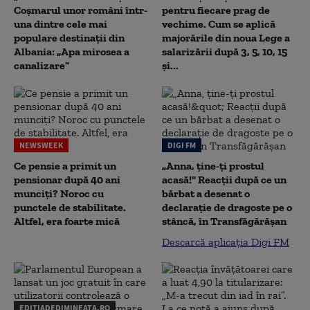
Coșmarul unor români într-
pentru fiecare prag de
una dintre cele mai
vechime. Cum se aplică
populare destinații din
majorările din noua Lege a
Albania: „Apa mirosea a
salarizării după 3, 5, 10, 15
canalizare”
și...
NEWSWEEK
DIGI FM
Ce pensie a primit un
„Anna, ţine-ţi prostul
pensionar după 40 ani
acasă!" Reacţii după ce un
munciți? Noroc cu
bărbat a desenat o
punctele de stabilitate.
declaraţie de dragoste pe o
Altfel, era foarte mică
stâncă, în Transfăgărăşan
Descarcă aplicația Digi FM
EDITIADEDIMINEATA.RO