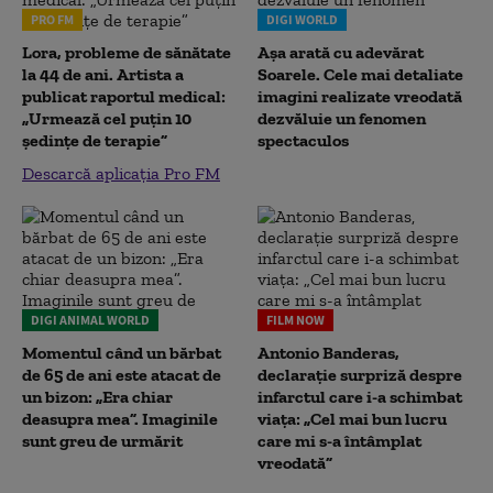
PRO FM
DIGI WORLD
Lora, probleme de sănătate
Așa arată cu adevărat
la 44 de ani. Artista a
Soarele. Cele mai detaliate
publicat raportul medical:
imagini realizate vreodată
„Urmează cel puțin 10
dezvăluie un fenomen
ședințe de terapie”
spectaculos
Descarcă aplicația Pro FM
DIGI ANIMAL WORLD
FILM NOW
Momentul când un bărbat
Antonio Banderas,
de 65 de ani este atacat de
declarație surpriză despre
un bizon: „Era chiar
infarctul care i-a schimbat
deasupra mea”. Imaginile
viața: „Cel mai bun lucru
sunt greu de urmărit
care mi s-a întâmplat
vreodată”