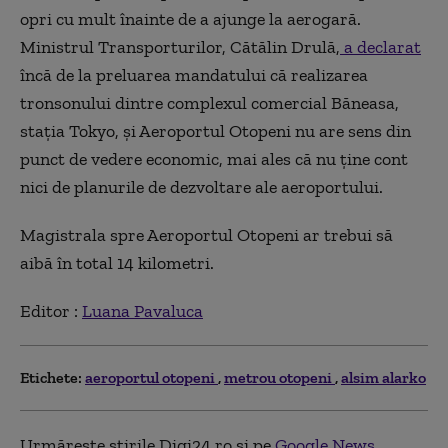
opri cu mult înainte de a ajunge la aerogară.
Ministrul Transporturilor, Cătălin Drulă,
a declarat
încă de la preluarea mandatului că realizarea
tronsonului dintre complexul comercial Băneasa,
stația Tokyo, și Aeroportul Otopeni nu are sens din
punct de vedere economic, mai ales că nu ține cont
nici de planurile de dezvoltare ale aeroportului.
Magistrala spre Aeroportul Otopeni ar trebui să
aibă în total 14 kilometri.
Editor :
Luana Pavaluca
Etichete:
aeroportul otopeni
metrou otopeni
alsim alarko
Urmărește știrile Digi24.ro și pe
Google News