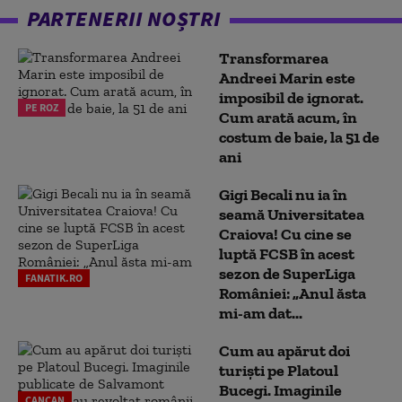
PARTENERII NOȘTRI
Transformarea
Andreei Marin este
imposibil de ignorat.
PE ROZ
Cum arată acum, în
costum de baie, la 51 de
ani
Gigi Becali nu ia în
seamă Universitatea
Craiova! Cu cine se
luptă FCSB în acest
sezon de SuperLiga
FANATIK.RO
României: „Anul ăsta
mi-am dat...
Cum au apărut doi
turiști pe Platoul
Bucegi. Imaginile
CANCAN