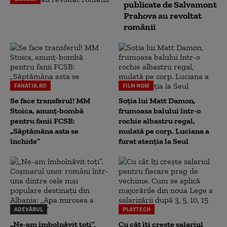
publicate de Salvamont
Prahova au revoltat
românii
FANATIK.RO
FILM NOW
Se face transferul! MM
Soția lui Matt Damon,
Stoica, anunț-bombă
frumoasa balului într-o
pentru fanii FCSB:
rochie albastru regal,
„Săptămâna asta se
mulată pe corp. Luciana a
închide”
furat atenția la Seul
ADEVĂRUL
PLAYTECH
„Ne-am îmbolnăvit toți”.
Cu cât îți crește salariul