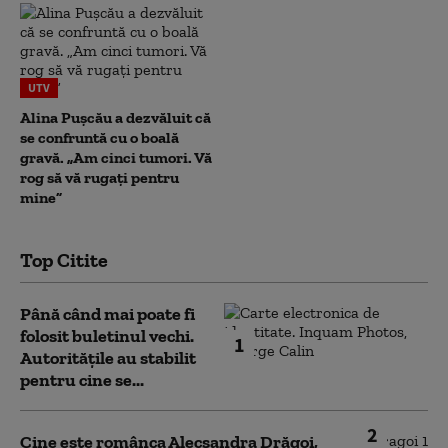
UTV
Alina Pușcău a dezvăluit că
se confruntă cu o boală
gravă. „Am cinci tumori. Vă
rog să vă rugați pentru
mine”
Top Citite
Până când mai poate fi
folosit buletinul vechi.
1
Autoritățile au stabilit
pentru cine se...
2
Cine este românca Alecsandra Drăgoi,