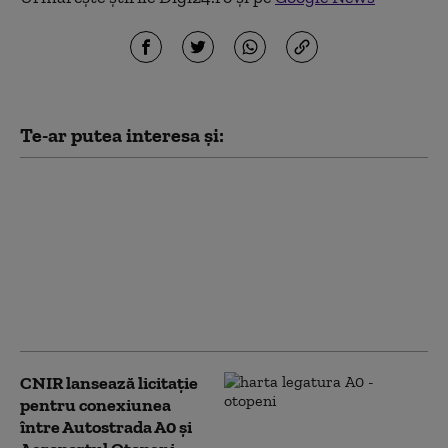
Te-ar putea interesa și:
Circulația trenurilor
spre Aeroportul
Otopeni, oprită în
perioada 26-29 mai,
într-un anumit
interval orar, pentru
lucrări de mentenanță
CNIR lansează licitaţie
pentru conexiunea
între Autostrada A0 şi