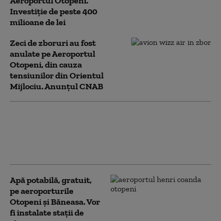
Aeroportul Otopeni.
Investiţie de peste 400
milioane de lei
Zeci de zboruri au fost
anulate pe Aeroportul
Otopeni, din cauza
tensiunilor din Orientul
Mijlociu. Anunțul CNAB
Haos pe rutele aeriene: Pasageri întorși
din drum și zboruri anulate în Orientul
Mijlociu. Ce spun românii care au ajuns
acasă
Apă potabilă, gratuit,
pe aeroporturile
Otopeni și Băneasa. Vor
fi instalate stații de