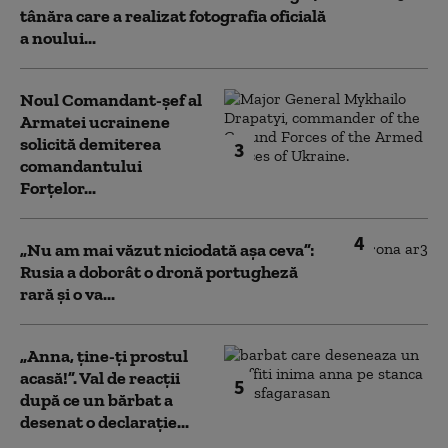
tânăra care a realizat fotografia oficială
a noului...
Noul Comandant-șef al
Armatei ucrainene
solicită demiterea
3
comandantului
Forțelor...
4
„Nu am mai văzut niciodată așa ceva”:
Rusia a doborât o dronă portugheză
rară și o va...
„Anna, ţine-ţi prostul
acasă!”. Val de reacții
5
după ce un bărbat a
desenat o declarație...