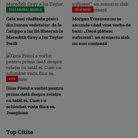
DIGI ANIMAL WORLD
FILM NOW
Cele mai răsfățate pisici
Morgan Freeman nu se
din lumea vedetelor: de la
ascunde când vine vorba de
Calippo a lui Ed Sheeran la
bani: „Dacă plătesc
Meredith Grey a lui Taylor
suficient”, un scenariu slab
Swift
nu mai contează
UTV
Gina Pistol a vorbit pentru
prima dată despre relația
cu tatăl ei. Cum i-a
schimbat viața fiica sa,
Josephine
Top Citite