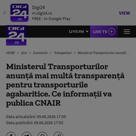
Digi24
VIEW
m.digi24.ro
FREE - In Google Play
LIVE TV
LIVE FM
HOME
Știri
Economie
Transporturi
Ministerul Transporturilor anunță mai multă transparență pentru transporturile agabaritice. Ce informații va publica CNAIR
Ministerul Transporturilor
anunță mai multă transparență
pentru transporturile
agabaritice. Ce informații va
publica CNAIR
Data actualizării:
09.06.2026 17:59
Data publicării:
09.06.2026 17:55