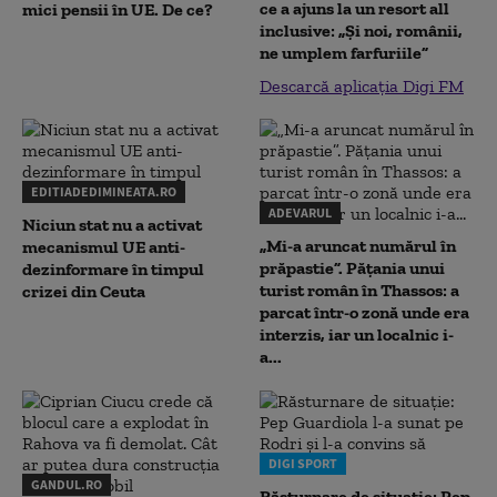
ce a ajuns la un resort all
mici pensii în UE. De ce?
inclusive: „Și noi, românii,
ne umplem farfuriile”
Descarcă aplicația Digi FM
EDITIADEDIMINEATA.RO
ADEVARUL
Niciun stat nu a activat
„Mi-a aruncat numărul în
mecanismul UE anti-
prăpastie”. Pățania unui
dezinformare în timpul
turist român în Thassos: a
crizei din Ceuta
parcat într-o zonă unde era
interzis, iar un localnic i-
a...
DIGI SPORT
GANDUL.RO
Răsturnare de situație: Pep