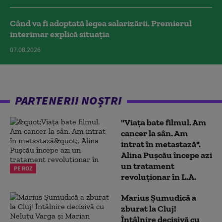
Când va fi adoptată legea salarizării. Premierul
interimar explică situația
07.08.2026
PARTENERII NOȘTRI
"Viața bate filmul. Am
cancer la sân. Am
intrat în metastază".
Alina Pușcău începe azi
un tratament
PE ROZ
revoluționar în L.A.
Marius Şumudică a
zburat la Cluj!
Întâlnire decisivă cu