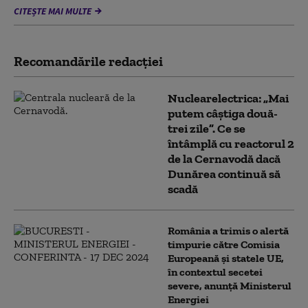
CITEȘTE MAI MULTE
Recomandările redacţiei
Nuclearelectrica: „Mai
putem câștiga două-
trei zile”. Ce se
întâmplă cu reactorul 2
de la Cernavodă dacă
Dunărea continuă să
scadă
România a trimis o alertă
timpurie către Comisia
Europeană și statele UE,
în contextul secetei
severe, anunță Ministerul
Energiei