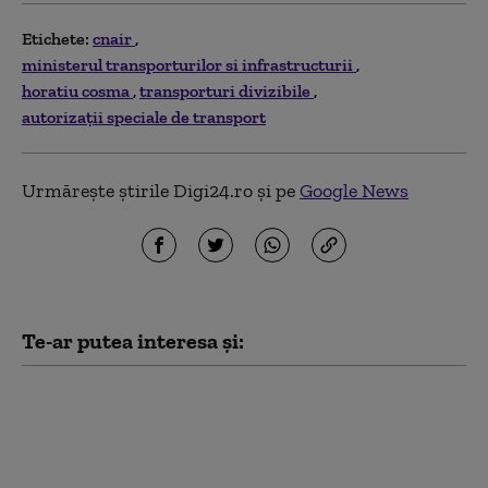
Etichete:
cnair
ministerul transporturilor si infrastructurii
horatiu cosma
transporturi divizibile
autorizații speciale de transport
Urmărește știrile Digi24.ro și pe
Google News
Te-ar putea interesa și:
Când începe aplicarea
tarifelor pentru
rovinietă şi sistemul
TollRo. Anunțul CNAIR