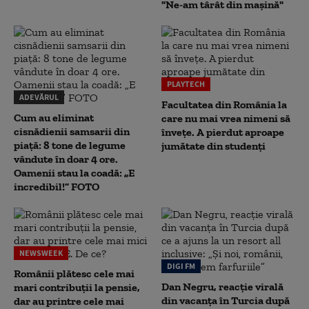
"Ne-am târât din mașină"
PLAYTECH
ADEVĂRUL
Facultatea din România la
Cum au eliminat
care nu mai vrea nimeni să
cisnădienii samsarii din
înveţe. A pierdut aproape
piață: 8 tone de legume
jumătate din studenţi
vândute în doar 4 ore.
Oamenii stau la coadă: „E
incredibil!” FOTO
NEWSWEEK
DIGI FM
Românii plătesc cele mai
Dan Negru, reacție virală
mari contribuții la pensie,
din vacanța în Turcia după
dar au printre cele mai