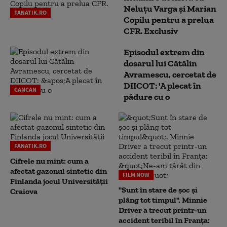
Neluţu Varga şi Marian
FANATIK.RO
Copilu pentru a prelua
CFR. Exclusiv
Episodul extrem din
dosarul lui Cătălin
Avramescu, cercetat de
DIICOT: 'A plecat în
CANCAN
pădure cu o
FANATIK.RO
Cifrele nu mint: cum a
afectat gazonul sintetic din
FILM NOW
Finlanda jocul Universității
"Sunt în stare de șoc și
Craiova
plâng tot timpul". Minnie
Driver a trecut printr-un
accident teribil în Franța: