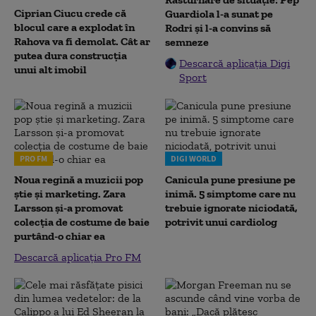
Ciprian Ciucu crede că
Guardiola l-a sunat pe
blocul care a explodat în
Rodri și l-a convins să
Rahova va fi demolat. Cât ar
semneze
putea dura construcția
Descarcă aplicația Digi
unui alt imobil
Sport
PRO FM
DIGI WORLD
Noua regină a muzicii pop
Canicula pune presiune pe
știe și marketing. Zara
inimă. 5 simptome care nu
Larsson și-a promovat
trebuie ignorate niciodată,
colecția de costume de baie
potrivit unui cardiolog
purtând-o chiar ea
Descarcă aplicația Pro FM