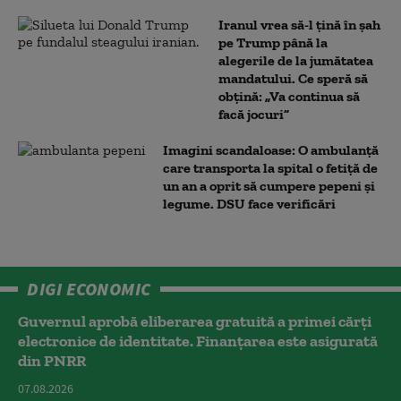
Iranul vrea să-l țină în șah
pe Trump până la
alegerile de la jumătatea
mandatului. Ce speră să
obțină: „Va continua să
facă jocuri”
Imagini scandaloase: O ambulanță
care transporta la spital o fetiță de
un an a oprit să cumpere pepeni și
legume. DSU face verificări
DIGI ECONOMIC
Guvernul aprobă eliberarea gratuită a primei cărţi
electronice de identitate. Finanțarea este asigurată
din PNRR
07.08.2026