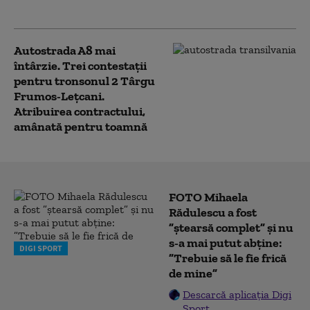
circulația
Autostrada A8 mai
întârzie. Trei contestații
pentru tronsonul 2 Târgu
Frumos-Leţcani.
Atribuirea contractului,
amânată pentru toamnă
FOTO Mihaela
Rădulescu a fost
”ștearsă complet” și nu
s-a mai putut abține:
DIGI SPORT
”Trebuie să le fie frică
de mine”
Descarcă aplicația Digi
Sport