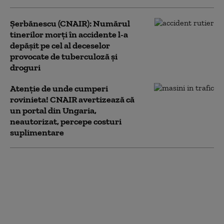
Şerbănescu (CNAIR): Numărul
tinerilor morţi în accidente l-a
depăşit pe cel al deceselor
provocate de tuberculoză şi
droguri
Atenție de unde cumperi
rovinieta! CNAIR avertizează că
un portal din Ungaria,
neautorizat, percepe costuri
suplimentare
Evoluția șantierului
Drumului Expres
Brăila-Galați DEx6: un
tablier al podului peste
Siret, poziționat. Când
se va deschide