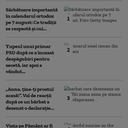
Sărbătoare importantă
în calendarul ortodox
1
pe 7 august: Ce tradiții
se respectă și cui...
Tupeul unui primar
2
PSD după ce a încasat
despăgubiri pentru
secetă, iar apoi a
vândut...
„Anna, ţine-ţi prostul
acasă!”. Val de reacții
3
după ce un bărbat a
desenat o declarație...
Viața pe Pământ ar fi