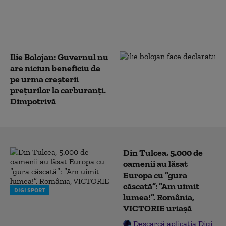
sau radiat mașina.
Explicațiile
specialiștilor
Ilie Bolojan: Guvernul nu
are niciun beneficiu de
pe urma creşterii
preţurilor la carburanţi.
Dimpotrivă
Din Tulcea, 5.000 de
oamenii au lăsat
Europa cu ”gura
căscată”: ”Am uimit
DIGI SPORT
lumea!”. România,
VICTORIE uriașă
Descarcă aplicația Digi