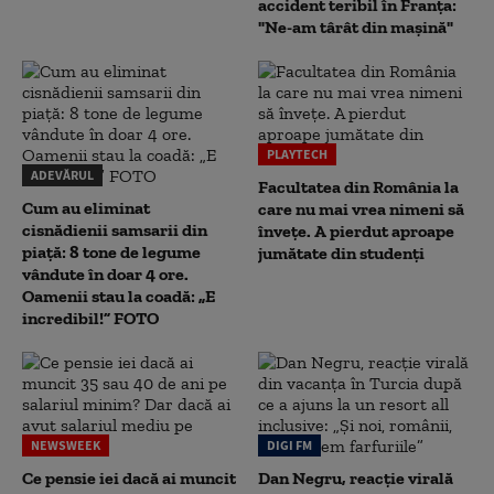
accident teribil în Franța:
"Ne-am târât din mașină"
PLAYTECH
ADEVĂRUL
Facultatea din România la
Cum au eliminat
care nu mai vrea nimeni să
cisnădienii samsarii din
înveţe. A pierdut aproape
piață: 8 tone de legume
jumătate din studenţi
vândute în doar 4 ore.
Oamenii stau la coadă: „E
incredibil!” FOTO
NEWSWEEK
DIGI FM
Ce pensie iei dacă ai muncit
Dan Negru, reacție virală