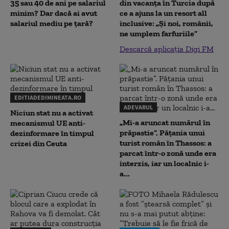
35 sau 40 de ani pe salariul
din vacanța în Turcia după
minim? Dar dacă ai avut
ce a ajuns la un resort all
salariul mediu pe țară?
inclusive: „Și noi, românii,
ne umplem farfuriile”
Descarcă aplicația Digi FM
EDITIADEDIMINEATA.RO
ADEVARUL
Niciun stat nu a activat
„Mi-a aruncat numărul în
mecanismul UE anti-
prăpastie”. Pățania unui
dezinformare în timpul
turist român în Thassos: a
crizei din Ceuta
parcat într-o zonă unde era
interzis, iar un localnic i-
a...