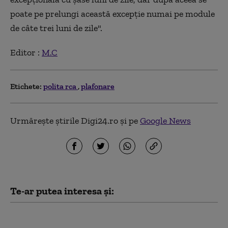
poate pe prelungi această excepție numai pe module
de câte trei luni de zile".
Editor :
M.C
Etichete:
polita rca
plafonare
Urmărește știrile Digi24.ro și pe
Google News
Te-ar putea interesa și:
Irineu Darău, despre preţurile