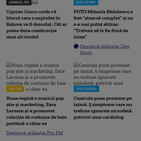
GANDUL.RO
DIGI SPORT
Ciprian Ciucu crede că
FOTO Mihaela Rădulescu a
blocul care a explodat în
fost ”ștearsă complet” și nu
Rahova va fi demolat. Cât ar
s-a mai putut abține:
putea dura construcția
”Trebuie să le fie frică de
unui alt imobil
mine”
Descarcă aplicația Digi
Sport
PRO FM
DIGI WORLD
Noua regină a muzicii pop
Canicula pune presiune pe
știe și marketing. Zara
inimă. 5 simptome care nu
Larsson și-a promovat
trebuie ignorate niciodată,
colecția de costume de baie
potrivit unui cardiolog
purtând-o chiar ea
Descarcă aplicația Pro FM