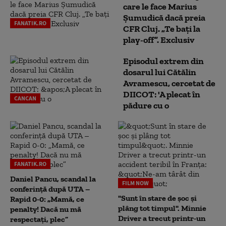
care le face Marius
Șumudică dacă preia
FANATIK.RO
CFR Cluj. „Te bați la
play-off”. Exclusiv
Episodul extrem din
dosarul lui Cătălin
Avramescu, cercetat de
DIICOT: 'A plecat în
CANCAN
pădure cu o
FANATIK.RO
Daniel Pancu, scandal la
FILM NOW
conferință după UTA –
"Sunt în stare de șoc și
Rapid 0-0: „Mamă, ce
plâng tot timpul". Minnie
penalty! Dacă nu mă
Driver a trecut printr-un
respectați, plec”