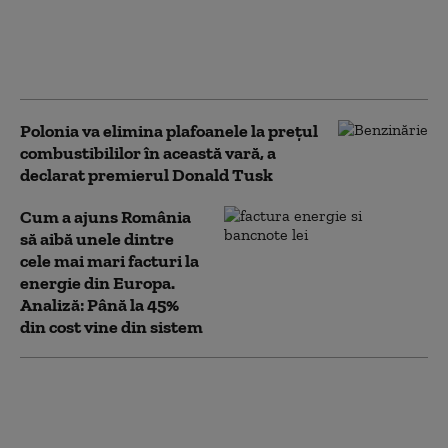
la combustibil: Oricât de uşor
sau populist ar fi să se promită
nişte preţuri, trebuie foarte
mare grijă
Polonia va elimina plafoanele la prețul
combustibililor în această vară, a
declarat premierul Donald Tusk
Cum a ajuns România
să aibă unele dintre
cele mai mari facturi la
energie din Europa.
Analiză: Până la 45%
din cost vine din sistem
Cum îți recuperezi
banii din asigurarea
RCA după ce ai vândut