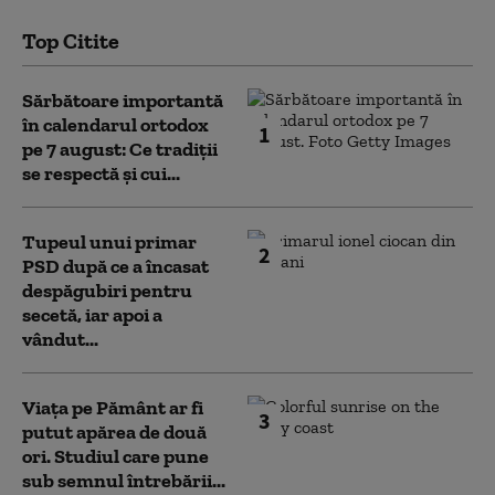
Top Citite
Sărbătoare importantă
în calendarul ortodox
1
pe 7 august: Ce tradiții
se respectă și cui...
Tupeul unui primar
2
PSD după ce a încasat
despăgubiri pentru
secetă, iar apoi a
vândut...
Viața pe Pământ ar fi
3
putut apărea de două
ori. Studiul care pune
sub semnul întrebării...