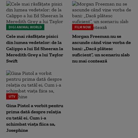
DIGI ANIMAL WORLD
FILM NOW
Cele mai răsfățate pisici
Morgan Freeman nu se
din lumea vedetelor: de la
ascunde când vine vorba de
Calippo a lui Ed Sheeran la
bani: „Dacă plătesc
Meredith Grey a lui Taylor
suficient”, un scenariu slab
Swift
nu mai contează
UTV
Gina Pistol a vorbit pentru
prima dată despre relația
cu tatăl ei. Cum i-a
schimbat viața fiica sa,
Josephine