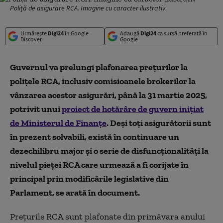
Poliță de asigurare RCA. Imagine cu caracter ilustrativ
Urmărește
Digi24
în Google
Adaugă
Digi24
ca sursă preferată în
Discover
Google
Guvernul va prelungi plafonarea prețurilor la
polițele RCA, inclusiv comisioanele brokerilor la
vânzarea acestor asigurări, până la 31 martie 2025,
potrivit unui
proiect de hotărâre de guvern inițiat
de Ministerul de Finanțe
. Deși toți asigurătorii sunt
în prezent solvabili, există în continuare un
dezechilibru major și o serie de disfuncționalități la
nivelul pieței RCA care urmează a fi corijate în
principal prin modificările legislative din
Parlament, se arată în document.
Prețurile RCA sunt plafonate din primăvara anului