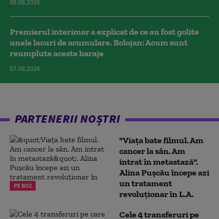
08.08.2026
Premierul interimar a explicat de ce au fost golite
unele lacuri de acumulare. Bolojan: Acum sunt
reumplute aceste baraje
07.08.2026
PARTENERII NOȘTRI
"Viața bate filmul. Am
cancer la sân. Am
intrat în metastază".
Alina Pușcău începe azi
un tratament
PE ROZ
revoluționar în L.A.
Cele 4 transferuri pe