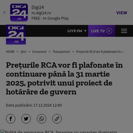
Digi24
VIEW
m.digi24.ro
FREE - In Google Play
LIVE TV
LIVE FM
HOME
Știri
Economie
Transporturi
Prețurile RCA vor fi plafonate în continuare până la 31 martie 2025, potrivit unui proiect de hotărâre de guvern
Prețurile RCA vor fi plafonate în
continuare până la 31 martie
2025, potrivit unui proiect de
hotărâre de guvern
Data publicării:
17.12.2024 12:49