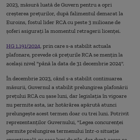
2023, măsură luată de Guvern pentru a opri
creșterea prețurilor, după falimentul demarat la
Euroins, fostul lider RCA cu peste 3 milioane de
șoferi asigurați la momentul retragerii licenței.
HG 1.191/2024
, prin care s-a stabilit actuala
plafonare, prevede că prețurile RCA se mențin la
același nivel "până la data de 31 decembrie 2024".
În decembrie 2023, când s-a stabilit continuarea
măsurii, Guvernul a stabilit prelungirea plafonării
prețului RCA cu șase luni, dar legislația în vigoare
nu permite asta, iar hotărârea apărută atunci
prelungește acest termen doar cu trei luni. Potrivit
reprezentanților Guvernului, "Legea concurenței
permite prelungirea termenului într-o situație
excepțională cu șase luni de zile, dar după aceea se