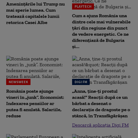
Amenințările lui Trump nu
PLAYTECH
mai sperie lumea. Cum
Cum a ajuns România una
tratează capitalele lumii
dintre cele mai vulnerabile
retorica Casei Albe
țări din regiune din punct
de vedere energetic. Ce ne
diferențiază de Bulgaria
și...
NEWSWEEK
DIGI FM
România poate ajunge
„Anna, ţine-ţi prostul
vineri în „junk”. Economist:
acasă!" Reacţii după ce un
Indexarea pensiilor ar
bărbat a desenat o
putea fi anulată. Salariile,
declaraţie de dragoste pe o
reduse
stâncă, în Transfăgărăşan
Descarcă aplicația Digi FM