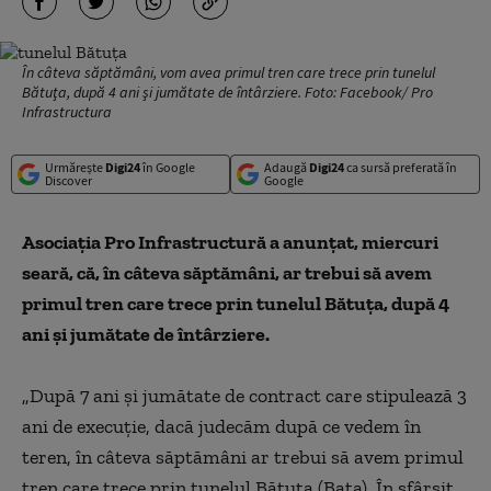
În câteva săptămâni, vom avea primul tren care trece prin tunelul
Bătuţa, după 4 ani şi jumătate de întârziere. Foto: Facebook/ Pro
Infrastructura
Urmărește
Digi24
în Google
Adaugă
Digi24
ca sursă preferată în
Discover
Google
Asociaţia Pro Infrastructură a anunţat, miercuri
seară, că, în câteva săptămâni, ar trebui să avem
primul tren care trece prin tunelul Bătuţa, după 4
ani şi jumătate de întârziere.
„După 7 ani şi jumătate de contract care stipulează 3
ani de execuţie, dacă judecăm după ce vedem în
teren, în câteva săptămâni ar trebui să avem primul
tren care trece prin tunelul Bătuţa (Bata). În sfârşit