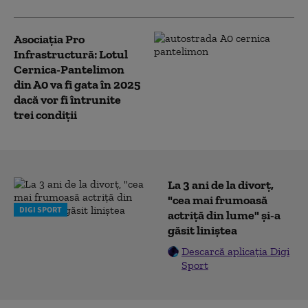
Asociaţia Pro
Infrastructură: Lotul
Cernica-Pantelimon
din A0 va fi gata în 2025
dacă vor fi întrunite
trei condiţii
La 3 ani de la divorț,
"cea mai frumoasă
DIGI SPORT
actriță din lume" și-a
găsit liniștea
Descarcă aplicația Digi
Sport