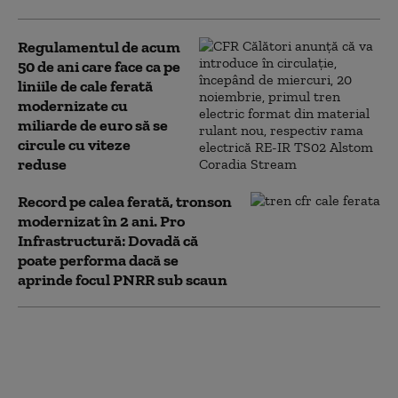
Regulamentul de acum
50 de ani care face ca pe
liniile de cale ferată
modernizate cu
miliarde de euro să se
circule cu viteze
reduse
Record pe calea ferată, tronson
modernizat în 2 ani. Pro
Infrastructură: Dovadă că
poate performa dacă se
aprinde focul PNRR sub scaun
„Mitul vitezei chinezești, încă o dată
spulberat pe Autostrada A0.” Lotul 3 nu va fi
gata în 2025, afirmă Asociația Pro
Infrastructură