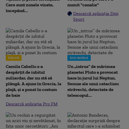
Care sunt zonele vizate,
numit "canalie"
începând...
Descarcă aplicația Digi
Sport
PRO FM
DIGI WORLD
Camila Cabello s-a
Un „intrus” de mărimea
despărțit de iubitul
planetei Pluto a provocat
miliardar, dar nu stă să
haos în jurul lui Neptun.
plângă. A ajuns în Grecia, la
Semne ale unui cataclism
plajă, și a pozat în costum
străvechi, detectate de
de baie
telescopul...
Descarcă aplicația Pro FM