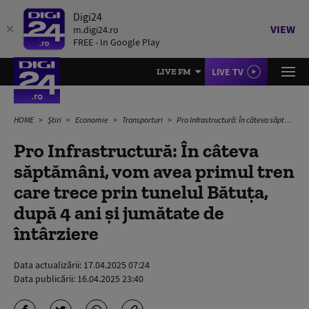
Digi24
VIEW
m.digi24.ro
FREE - In Google Play
LIVE TV
LIVE FM
HOME
Știri
Economie
Transporturi
Pro Infrastructură: În câteva săptămâni, vom avea primul tren care trece prin tunelul Bătuţa, după 4 ani şi jumătate de întârziere
Pro Infrastructură: În câteva
săptămâni, vom avea primul tren
care trece prin tunelul Bătuţa,
după 4 ani şi jumătate de
întârziere
Data actualizării:
17.04.2025 07:24
Data publicării:
16.04.2025 23:40