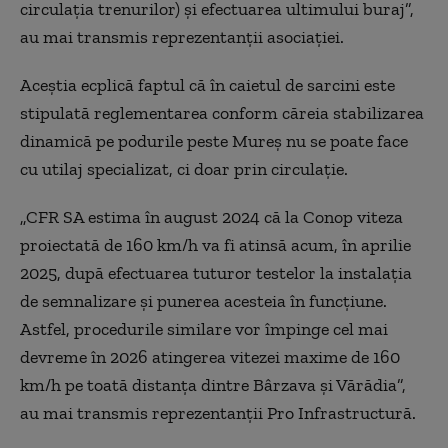
circulaţia trenurilor) şi efectuarea ultimului buraj”,
au mai transmis reprezentanţii asociaţiei.
Aceştia ecplică faptul că în caietul de sarcini este
stipulată reglementarea conform căreia stabilizarea
dinamică pe podurile peste Mureş nu se poate face
cu utilaj specializat, ci doar prin circulaţie.
„CFR SA estima în august 2024 că la Conop viteza
proiectată de 160 km/h va fi atinsă acum, în aprilie
2025, după efectuarea tuturor testelor la instalaţia
de semnalizare şi punerea acesteia în funcţiune.
Astfel, procedurile similare vor împinge cel mai
devreme în 2026 atingerea vitezei maxime de 160
km/h pe toată distanţa dintre Bârzava şi Vărădia”,
au mai transmis reprezentanţii Pro Infrastructură.