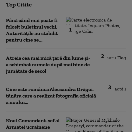
Top Citite
Până când mai poate fi
folosit buletinul vechi.
1
Autoritățile au stabilit
pentru cine se...
2
A treia cea mai mică țară din lume și-
a schimbat numele după mai bine de
jumătate de secol
3
Cine este românca Alecsandra Drăgoi,
tânăra care a realizat fotografia oficială
a noului...
Noul Comandant-șef al
Armatei ucrainene