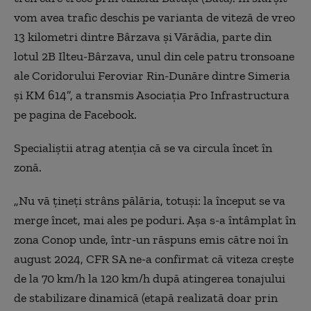
vom avea trafic deschis pe varianta de viteză de vreo
13 kilometri dintre Bârzava şi Vărădia, parte din
lotul 2B Ilteu-Bârzava, unul din cele patru tronsoane
ale Coridorului Feroviar Rin-Dunăre dintre Simeria
şi KM 614”, a transmis Asociaţia Pro Infrastructura
pe pagina de Facebook.
Specialiştii atrag atenția că se va circula încet în
zonă.
„Nu vă ţineţi strâns pălăria, totuşi: la început se va
merge încet, mai ales pe poduri. Aşa s-a întâmplat în
zona Conop unde, într-un răspuns emis către noi în
august 2024, CFR SA ne-a confirmat că viteza creşte
de la 70 km/h la 120 km/h după atingerea tonajului
de stabilizare dinamică (etapă realizată doar prin