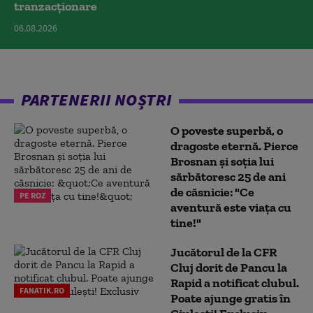
tranzacționare
06.08.2026
PARTENERII NOȘTRI
O poveste superbă, o
dragoste eternă. Pierce
Brosnan și soția lui
sărbătoresc 25 de ani
de căsnicie: "Ce
PE ROZ
aventură este viața cu
tine!"
Jucătorul de la CFR
Cluj dorit de Pancu la
Rapid a notificat clubul.
FANATIK.RO
Poate ajunge gratis în