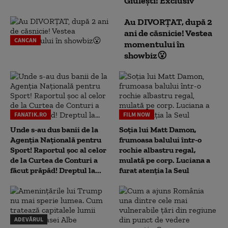
Giulești! Exclusiv
Au DIVORȚAT, după 2
ani de căsnicie! Vestea
CANCAN
momentului în
showbiz😮
FANATIK.RO
FILM NOW
Unde s-au dus banii de la
Soția lui Matt Damon,
Agenția Națională pentru
frumoasa balului într-o
Sport! Raportul șoc al celor
rochie albastru regal,
de la Curtea de Conturi a
mulată pe corp. Luciana a
făcut prăpăd! Dreptul la...
furat atenția la Seul
ADEVĂRUL