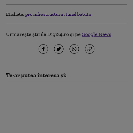
Etichete:
pro infrastructura
tunel batuta
Urmărește știrile Digi24.ro și pe
Google News
Te-ar putea interesa și:
Cursă contra
cronometru pe
Autostrada Moldovei:
„Dacă antreprenorii
trag tare, ar trebui să
luăm toți banii gratis
din PNRR”