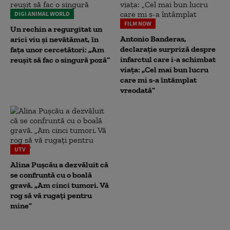
DIGI ANIMAL WORLD
FILM NOW
Un rechin a regurgitat un
Antonio Banderas,
arici viu și nevătămat, în
declarație surpriză despre
fața unor cercetători: „Am
infarctul care i-a schimbat
reușit să fac o singură poză”
viața: „Cel mai bun lucru
care mi s-a întâmplat
vreodată”
UTV
Alina Pușcău a dezvăluit că
se confruntă cu o boală
gravă. „Am cinci tumori. Vă
rog să vă rugați pentru
mine”