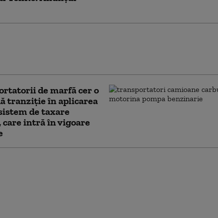
 de unde cumperi rovinieta! CNAIR
ează că un portal din Ungaria, neautorizat,
 costuri suplimentare
rtatorii de marfă cer o
ă tranziție în aplicarea
sistem de taxare
, care intră în vigoare
e
me la emiterea
ei și a taxelor de pod,
 șapte ore, în această
lucrări la sistemul
atic