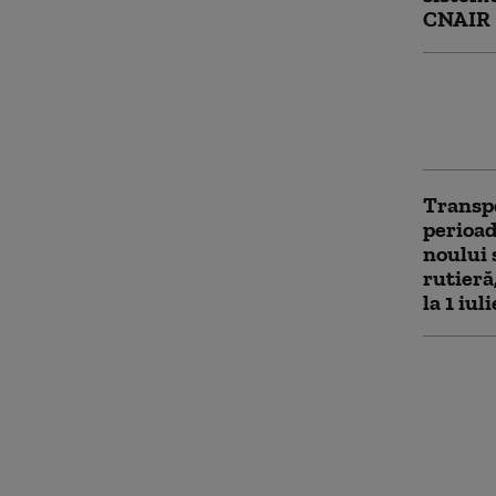
CNAIR
Atenție
avertiz
percepe
Transpo
perioad
noului 
rutieră
la 1 iuli
Proble
roviniet
timp de
seară: 
inform