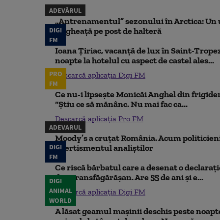
ADEVĂRUL
„Antrenamentul” sezonului în Arctica: Un u
DIGI
de gheață pe post de halteră
FM
Ioana Țiriac, vacanță de lux în Saint-Tropez
noapte la hotelul cu aspect de castel ales...
PRO
Descarcă aplicația Digi FM
FM
Ce nu-i lipsește Monicăi Anghel din frigider,
“Știu ce să mănânc. Nu mai fac ca...
Descarcă aplicația Pro FM
ADEVARUL
Moody’s a cruțat România. Acum politicienii
DIGI
Avertismentul analiștilor
FM
Ce riscă bărbatul care a desenat o declaraț
din Transfăgărășan. Are 55 de ani și e...
DIGI
ANIMAL
Descarcă aplicația Digi FM
WORLD
A lăsat geamul mașinii deschis peste noapte,