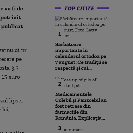
TOP CITITE
 va fi de
 potrivit
 publicat
1
Sărbătoare
ernului nr.
importantă în
calendarul ortodox pe
trecere pe
7 august: Ce tradiții se
osta 3,5
respectă și cui...
, 15 euro
2
Medicamentele
zul lipsei
Colebil și Panzcebil au
fost retrase din
lei,
farmaciile din
România. Explicația...
3