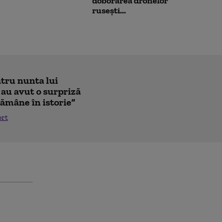
doborârea dronelor
rusești...
ntru nunta lui
 au avut o surpriză
ămâne în istorie”
ort