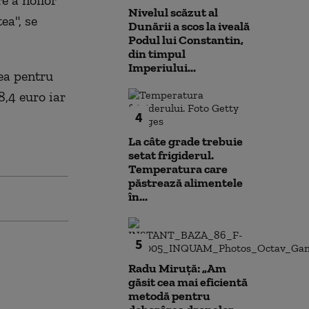
re a noilor
Nivelul scăzut al
ea", se
Dunării a scos la iveală
Podul lui Constantin,
din timpul
Imperiului...
cea pentru
 8,4 euro iar
4
La câte grade trebuie
setat frigiderul.
Temperatura care
păstrează alimentele
în...
5
Radu Miruță: „Am
găsit cea mai eficientă
metodă pentru