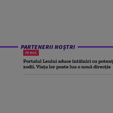
PARTENERII NOȘTRI
PE ROZ
Portalul Leului aduce întâlniri cu potenț
zodii. Viața lor poate lua o nouă direcție