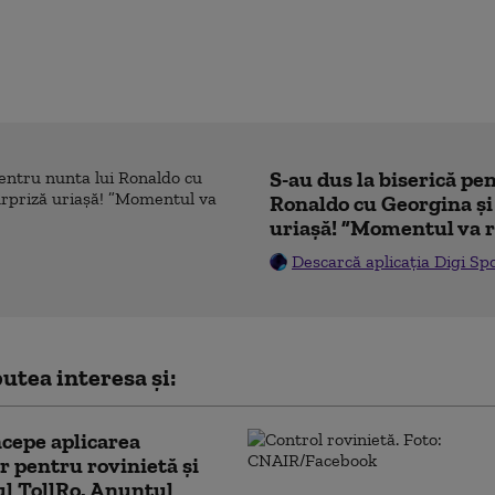
S-au dus la biserică pe
Ronaldo cu Georgina și
uriașă! ”Momentul va r
Descarcă aplicația Digi Sp
utea interesa și:
cepe aplicarea
or pentru rovinietă şi
l TollRo. Anunțul