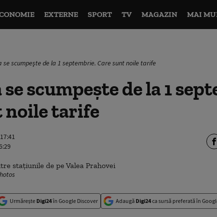
CONOMIE
EXTERNE
SPORT
TV
MAGAZIN
MAI MU
a se scumpeşte de la 1 septembrie. Care sunt noile tarife
 se scumpeşte de la 1 sep
 noile tarife
 17:41
6:29
Photos
Urmărește
Digi24
în Google Discover
Adaugă
Digi24
ca sursă preferată în Googl