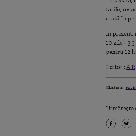
"Totodată, t
tarife, resp
arată în pro
În prezent, 
10 zile - 3,
pentru 12 lu
Editor :
A.P.
Etichete:
rovi
Urmărește ș