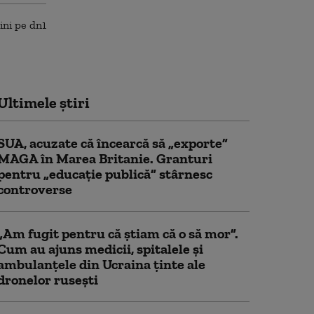
Ultimele știri
SUA, acuzate că încearcă să „exporte”
MAGA în Marea Britanie. Granturi
pentru „educație publică” stârnesc
controverse
„Am fugit pentru că știam că o să mor”.
Cum au ajuns medicii, spitalele și
ambulanțele din Ucraina ținte ale
dronelor rusești