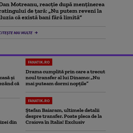
Dan Motreanu, reacție după menținerea
ratingului de țară: „Nu putem reveni la
iluzia că există bani fără limită”
CITEȘTE MAI MULTE
FANATIK.RO
Drama cumplită prin care a trecut
casă și
noul transfer al lui Dinamo: „Nu
rezând că
mai puteam dormi nopțile”
FANATIK.RO
Ștefan Baiaram, ultimele detalii
despre transfer. Poate pleca de la
izei din
Craiova în Italia! Exclusiv