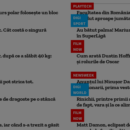
PLAYTECH
rs polar folosește un bloc
Facultatea din România 
DIGI
pierdut aproape jumăta
SPORT
. Cât costă o singură
Au bătut palma! Marius
în SuperLigă
FILM
NOW
 după ce a slăbit 40 kg:
Cum arată Dustin Hoffma
și rolurile de Oscar
NEWSWEEK
 pot strica tot.
Anunțul lui Nicușor Dan
DIGI
Pensionarii, prima vest
WORLD
ie de dragoste pe o stâncă
Rinichii, printre primii
de fapt, vara și la ce ali
FILM
NOW
 iar când s-a trezit a găsit
Matt Damon, eclipsat de