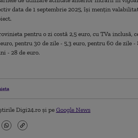
arifele de utilizare achitate anterior intrării în vigoa
ectiv data de 1 septembrie 2025, îşi menţin valabilitat
iect.
rovinieta pentru o zi costă 2,5 euro, cu TVa inclusă, 
3 euro, pentru 30 de zile - 5,3 euro, pentru 60 de zile -
ni - 28 de euro.
nieta
tirile Digi24.ro și pe
Google News