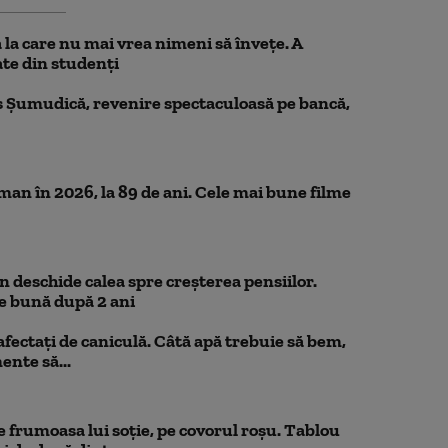
la care nu mai vrea nimeni să înveţe. A
te din studenţi
 Șumudică, revenire spectaculoasă pe bancă,
n în 2026, la 89 de ani. Cele mai bune filme
 deschide calea spre creșterea pensiilor.
e bună după 2 ani
 afectați de caniculă. Câtă apă trebuie să bem,
mente să...
 frumoasa lui soție, pe covorul roșu. Tablou