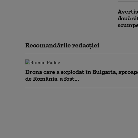
Avertis
două si
scump
Recomandările redacţiei
Drona care a explodat în Bulgaria, aproap
de România, a fost...