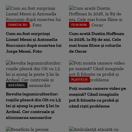
FANATIK.RO
FILM NOW
Cum au fost surprinși
Cum arată Dustin Hoffman
Lionel Messi și Antonella
în 2026, la 89 de ani. Cele
Roccuzzo după moartea lui
mai bune filme și rolurile
Jorge Messi. Foto
de Oscar
PLAYTECH
ADEVĂRUL
Poți monta camere video pe
Revolta legumicultorilor:
mașină? Când imaginile
roșiile pleacă din Olt cu 1,5
pot fi folosite ca probă și
lei și ajung la peste 5 lei în
când riști probleme
Ardeal. Cer controale și
eliminarea samsarilor