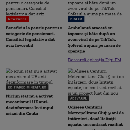
NEWSWEEK
DIGI FM
Beneficiu la pensie pentru o
Ambulanță atacată cu
categorie de pensionari.
topoare și bâte după un
Consiliul legislativ a dat
zvon viral de pe TikTok.
aviz favorabil
Șoferul a ajuns pe masa de
operație
Descarcă aplicația Digi FM
EDITIADEDIMINEATA.RO
Niciun stat nu a activat
ADEVARUL
mecanismul UE anti-
Odiseea Centurii
dezinformare în timpul
Metropolitane Cluj: 9 ani de
crizei din Ceuta
întârzieri, două licitații
eșuate, un contract reziliat