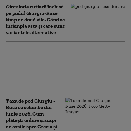
Circulaţie rutieră închisă
pe podul Giurgiu-Ruse
timp de două zile. Când se
întâmplă asta și care sunt
variantele alternative
Podul Giurgiu-Ruse se
închide complet timp de
două zile, din cauza unor
lucrări de reparații.
Atenționare de călătorie
emisă de MAE
Taxa de pod Giurgiu -
Ruse se schimbă din
iunie 2026. Cum
plătești online și scapi
de cozile spre Grecia și