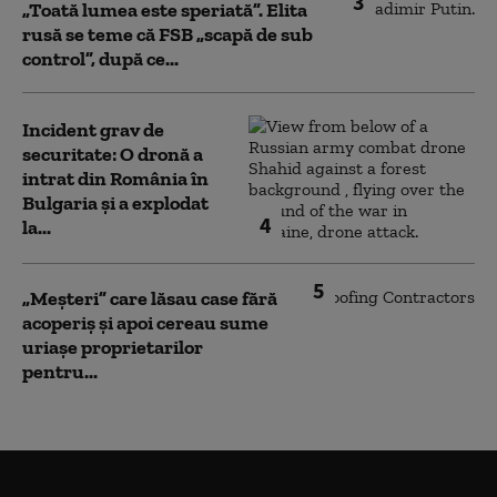
3
„Toată lumea este speriată”. Elita
rusă se teme că FSB „scapă de sub
control”, după ce...
Incident grav de
securitate: O dronă a
intrat din România în
Bulgaria şi a explodat
4
la...
5
„Meșteri” care lăsau case fără
acoperiș și apoi cereau sume
uriașe proprietarilor
pentru...