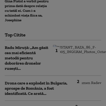
Gina Pistol a vorbit pentru
prima dată despre relația
cu tatăl ei. Cum i-a
schimbat viața fiica sa,
Josephine
Top Citite
Radu Miruță: „Am găsit
1
cea mai eficientă
metodă pentru
doborârea dronelor
rusești...
2
Drona care a explodat în Bulgaria,
aproape de România, a fost
identificată. Ce arată...