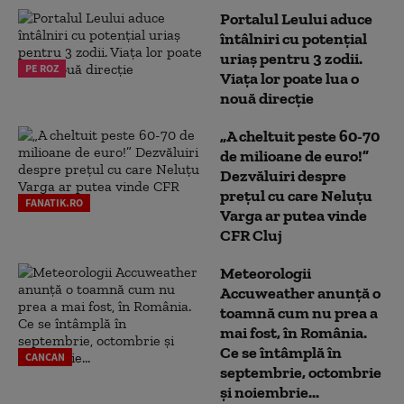
Portalul Leului aduce
întâlniri cu potențial
uriaș pentru 3 zodii.
PE ROZ
Viața lor poate lua o
nouă direcție
„A cheltuit peste 60-70
de milioane de euro!”
Dezvăluiri despre
prețul cu care Neluțu
FANATIK.RO
Varga ar putea vinde
CFR Cluj
Meteorologii
Accuweather anunță o
toamnă cum nu prea a
mai fost, în România.
Ce se întâmplă în
CANCAN
septembrie, octombrie
și noiembrie...