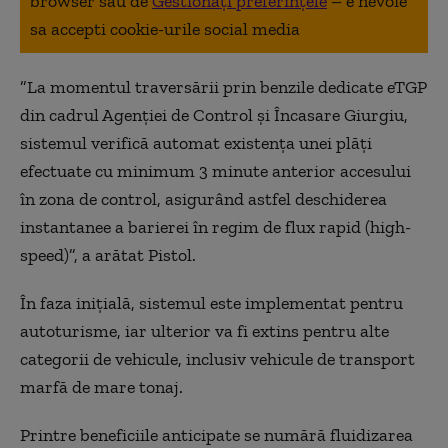
browser sau de
Gestionați preferințele
– e nevoie
sa accepti cookie-urile social media
”La momentul traversării prin benzile dedicate eTGP
din cadrul Agenţiei de Control şi Încasare Giurgiu,
sistemul verifică automat existenţa unei plăţi
efectuate cu minimum 3 minute anterior accesului
în zona de control, asigurând astfel deschiderea
instantanee a barierei în regim de flux rapid (high-
speed)”, a arătat Pistol.
În faza iniţială, sistemul este implementat pentru
autoturisme, iar ulterior va fi extins pentru alte
categorii de vehicule, inclusiv vehicule de transport
marfă de mare tonaj.
Printre beneficiile anticipate se numără fluidizarea