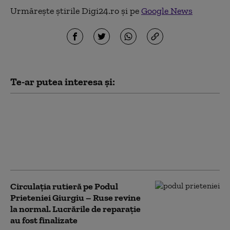
Urmărește știrile Digi24.ro și pe
Google News
Te-ar putea interesa și:
Anunț pentru românii
care pleacă în Bulgaria
sau Grecia: restricții
temporare pe podul
Giurgiu – Ruse
Circulația rutieră pe Podul
Prieteniei Giurgiu – Ruse revine
la normal. Lucrările de reparaţie
au fost finalizate