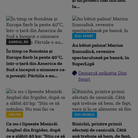
și un proiect luat din nou
la...
DIGI SPORT
GANDUL.RO
Au bătut palma! Marius
În timp ce România și
Șumudică, revenire
Europa fierb la peste 40°C,
spectaculoasă pe bancă, în
într-o țară din America de
SuperLigă
Sud a început o ninsoare ca-
Descarcă aplicația Digi
n povești: Pârtiile s-au...
Sport
PRO FM
DIGI WORLD
Ce nu-i lipsește Monicăi
Rinichii, printre primii
Anghel din frigider, după
afectați de caniculă. Câtă
ce a slăbit 40 kg: “Știu ce să
apă trebuie să bem, de fapt,