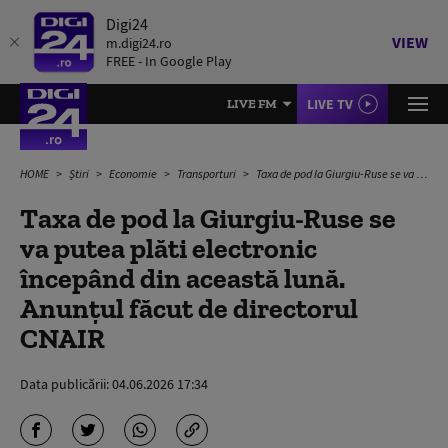
Digi24
VIEW
m.digi24.ro
FREE - In Google Play
LIVE TV
LIVE FM
HOME
Știri
Economie
Transporturi
Taxa de pod la Giurgiu-Ruse se va putea plăti electronic începând din această lună. Anunțul făcut de directorul CNAIR
Taxa de pod la Giurgiu-Ruse se
va putea plăti electronic
începând din această lună.
Anunțul făcut de directorul
CNAIR
Data publicării:
04.06.2026 17:34