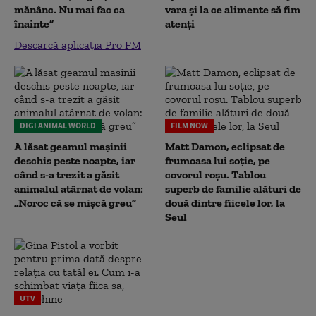
mănânc. Nu mai fac ca
vara și la ce alimente să fim
înainte”
atenți
Descarcă aplicația Pro FM
DIGI ANIMAL WORLD
FILM NOW
A lăsat geamul mașinii
Matt Damon, eclipsat de
deschis peste noapte, iar
frumoasa lui soție, pe
când s-a trezit a găsit
covorul roșu. Tablou
animalul atârnat de volan:
superb de familie alături de
„Noroc că se mișcă greu”
două dintre fiicele lor, la
Seul
UTV