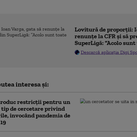
Lovitură de proporții: 
renunțe la CFR și să pre
SuperLigă: ”Acolo sunt 
Descarcă aplicația Digi Sp
utea interesa și:
roduc restricții pentru un
tip de cercetare privind
ile, invocând pandemia de
19