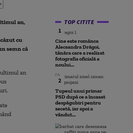
e
TOP CITITE
ltimul an,
1
scăzut cu
Cine este românca
Alecsandra Drăgoi,
iun semn că
tânăra care a realizat
fotografia oficială a
noului...
 ultimul an
2
pus
uri.
Tupeul unui primar
PSD după ce a încasat
despăgubiri pentru
ate
secetă, iar apoi a
onând
vândut...