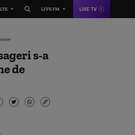
LIVE TV
LTE
LIVE FM
evenire
sageri s-a
ne de