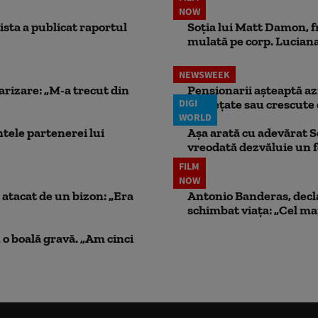
NOW
ista a publicat raportul
Soția lui Matt Damon, f
mulată pe corp. Luciana 
NEWSWEEK
larizare: „M-a trecut din
Pensionarii așteaptă azi
DIGI
înghețate sau crescute 
WORLD
ele partenerei lui
Așa arată cu adevărat S
vreodată dezvăluie un
FILM
NOW
atacat de un bizon: „Era
Antonio Banderas, decla
schimbat viața: „Cel mai
 o boală gravă. „Am cinci