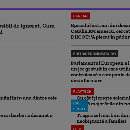
CANCAN
sibil de ignorat. Cum
Episodul extrem din dosar
Cătălin Avramescu, cercet
ni
DIICOT: 'A plecat în pădur
EDITIADEDIMINEATA.RO
Parlamentul European a l
un joc gratuit în care utili
controlează o campanie d
dezinformare
PLAYTECH
mâni într-una dintre cele
Cu cât îți crește salari
DIGI
aplică majorările din no
SPORT
ce un bărbat a desenat o
Tragic: cel mai bun din i
neobișnuită a familiei
FILM