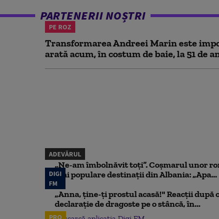
PARTENERII NOȘTRI
PE ROZ
Transformarea Andreei Marin este impo
arată acum, în costum de baie, la 51 de a
ADEVĂRUL
„Ne-am îmbolnăvit toți”. Coșmarul unor ro
DIGI
mai populare destinații din Albania: „Apa...
FM
„Anna, ţine-ţi prostul acasă!" Reacţii după 
declaraţie de dragoste pe o stâncă, în...
PRO
Descarcă aplicația Digi FM