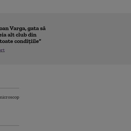
Ioan Varga, gata să
ia alt club din
toate condițiile”
ort