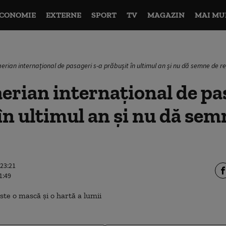
CONOMIE
EXTERNE
SPORT
TV
MAGAZIN
MAI MU
 aerian internațional de pasageri s-a prăbușit în ultimul an și nu dă semne de r
aerian internațional de pa
în ultimul an și nu dă sem
 23:21
1:49