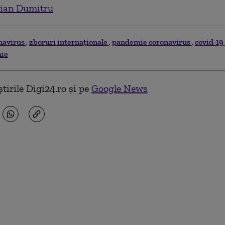
ian Dumitru
navirus
zboruri internaţionale
pandemie coronavirus
covid-19
mie
tirile Digi24.ro și pe
Google News