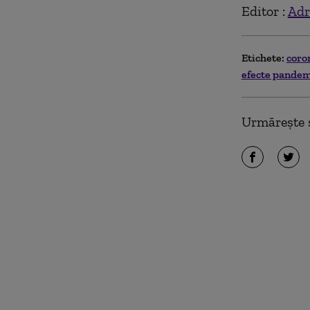
Editor :
Adr
Etichete:
coro
efecte pande
Urmărește ș