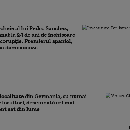
torii au descoperit cum poate un coronavirus
ă de la lilieci la oameni
-cheie al lui Pedro Sanchez,
at la 24 de ani de închisoare
corupție. Premierul spaniol,
să demisioneze
abbard acuză autoritățile americane că au
forturi pentru a modela percepția publică
originii pandemiei
localitate din Germania, cu numai
e locuitori, desemnată cel mai
ent sat din lume