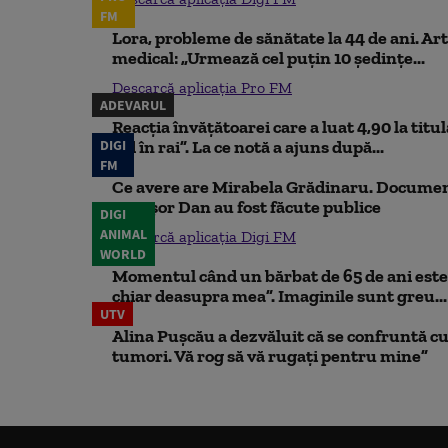
FM
Lora, probleme de sănătate la 44 de ani. Art
medical: „Urmează cel puțin 10 ședințe...
Descarcă aplicația Pro FM
ADEVARUL
Reacția învățătoarei care a luat 4,90 la titu
DIGI
iad în rai”. La ce notă a ajuns după...
FM
Ce avere are Mirabela Grădinaru. Document
Nicușor Dan au fost făcute publice
DIGI
ANIMAL
Descarcă aplicația Digi FM
WORLD
Momentul când un bărbat de 65 de ani este 
chiar deasupra mea”. Imaginile sunt greu...
UTV
Alina Pușcău a dezvăluit că se confruntă cu
tumori. Vă rog să vă rugați pentru mine”