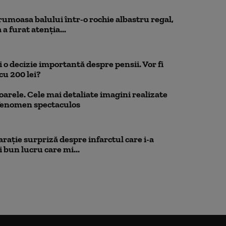
rumoasa balului într-o rochie albastru regal,
a furat atenția...
 o decizie importantă despre pensii. Vor fi
cu 200 lei?
oarele. Cele mai detaliate imagini realizate
 fenomen spectaculos
rație surpriză despre infarctul care i-a
 bun lucru care mi...