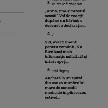
3
„Anna, ţine-ţi prostul
acasă!”. Val de reacții
după ce un bărbat a
desenat o declarație...
4
SRI, avertisment
pentru români: „Nu
furnizați nicio
informație solicitată și
întrerupeți...
5
Anchetă la un spital
din cauza numărului
mare de concedii
medicale în plin sezon
estival...