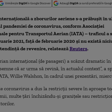
Urmărește
Digi24
în Google Discover
Adaugă
Digi24
ca sursă preferată în Googl
nternațională a zborurilor aeriene s-a prăbușit în u
ul pandemiei de coronavirus, conform Asociației
ale pentru Transportul Aerian (IATA) – traficul a 
uarie 2021, față de februarie 2020 și nu există nic
 o tendință de revenire, relatează
Reuters
.
erian internațional (de pasageri) a scăzut dramatic în
 semne că ar urma să revină, în actualul context”, a s
IATA, Willie Walshon, în cadrul unei prezentări, mierc
 coronavirus a dus la restricții severe în aproape to
umii, multe țări închizându-și granițele sau restricți
torilor.