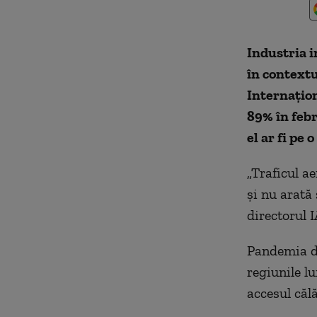
Industria i
în context
Internațion
89% în febr
el ar fi pe
„Traficul a
și nu arată
directorul 
Pandemia de
regiunile l
accesul călă