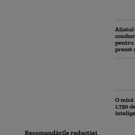
Cercetă
să treac
Aliatul
condamn
pentru 
presat 
Tulsi G
făcut e
asupra 
O mică 
1.750 d
intelig
Recomandările redacţiei