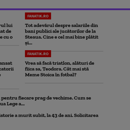
FANATIK.RO
ul lui
Tot adevărul despre salariile din
at de
bani publici ale jucătorilor de la
e cu o
Steaua. Cine e cel mai bine plătit
și...
FANATIK.RO
ansat
Vrea să facă triatlon, alături de
zatorii
fiica sa, Teodora. Cât mai stă
e
Meme Stoica în fotbal?
ul pentru fiecare prag de vechime. Cum se
ua Lege a...
storie a murit subit, la 43 de ani. Solicitarea