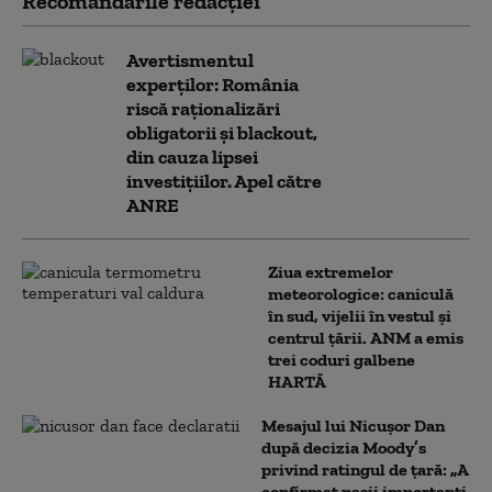
Recomandările redacţiei
Avertismentul
experților: România
riscă raționalizări
obligatorii și blackout,
din cauza lipsei
investițiilor. Apel către
ANRE
Ziua extremelor
meteorologice: caniculă
în sud, vijelii în vestul și
centrul țării. ANM a emis
trei coduri galbene
HARTĂ
Mesajul lui Nicușor Dan
după decizia Moody’s
privind ratingul de țară: „A
confirmat pașii importanți