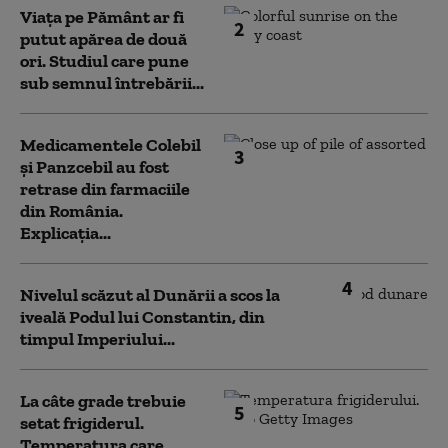
Viața pe Pământ ar fi
2
putut apărea de două
ori. Studiul care pune
sub semnul întrebării...
Medicamentele Colebil
3
și Panzcebil au fost
retrase din farmaciile
din România.
Explicația...
4
Nivelul scăzut al Dunării a scos la
iveală Podul lui Constantin, din
timpul Imperiului...
La câte grade trebuie
5
setat frigiderul.
Temperatura care