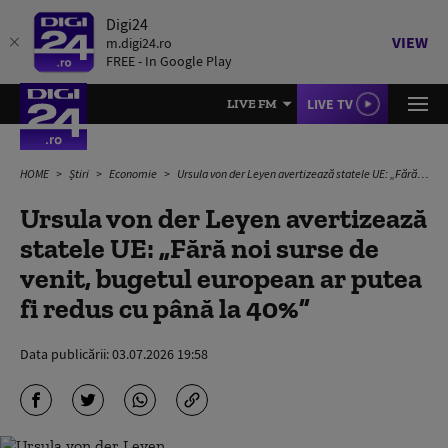
Digi24
VIEW
m.digi24.ro
FREE - In Google Play
LIVE TV
LIVE FM
HOME
Știri
Economie
Ursula von der Leyen avertizează statele UE: „Fără noi surse de venit, bugetul european ar putea fi redus cu până la 40%”
Ursula von der Leyen avertizează
statele UE: „Fără noi surse de
venit, bugetul european ar putea
fi redus cu până la 40%”
Data publicării:
03.07.2026 19:58