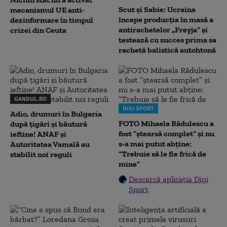
Scut și Sabie: Ucraina
mecanismul UE anti-
începe producția în masă a
dezinformare în timpul
antirachetelor „Freyja” și
crizei din Ceuta
testează cu succes prima sa
rachetă balistică autohtonă
GANDUL.RO
DIGI SPORT
Adio, drumuri în Bulgaria
FOTO Mihaela Rădulescu a
după țigări și băutură
fost ”ștearsă complet” și nu
ieftine! ANAF și
s-a mai putut abține:
Autoritatea Vamală au
”Trebuie să le fie frică de
stabilit noi reguli
mine”
Descarcă aplicația Digi
Sport