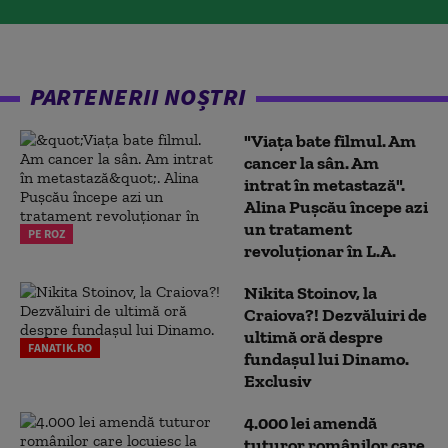
PARTENERII NOȘTRI
"Viața bate filmul. Am
cancer la sân. Am
intrat în metastază".
Alina Pușcău începe azi
un tratament
PE ROZ
revoluționar în L.A.
Nikita Stoinov, la
Craiova?! Dezvăluiri de
ultimă oră despre
FANATIK.RO
fundașul lui Dinamo.
Exclusiv
4.000 lei amendă
tuturor românilor care