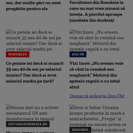
Facultatea din România la
noi, dar multe gări nu sunt
care nu mai vrea nimeni să
pregătite pentru ele
înveţe. A pierdut aproape
jumătate din studenţi
NEWSWEEK
DIGI FM
Ce pensie iei dacă ai muncit
Vizi Imre: „Nu aveam voie
35 sau 40 de ani pe salariul
să cânt în română sau
minim? Dar dacă ai avut
maghiară.” Motivul din
salariul mediu pe țară?
spatele regulii e cu totul
altul
Descarcă aplicația Digi FM
EDITIADEDIMINEATA.RO
ADEVARUL
Niciun stat nu a activat