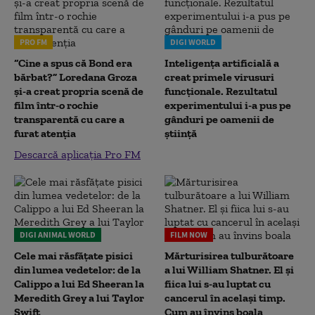
PRO FM
DIGI WORLD
“Cine a spus că Bond era
Inteligența artificială a
bărbat?” Loredana Groza
creat primele virusuri
și-a creat propria scenă de
funcționale. Rezultatul
film într-o rochie
experimentului i-a pus pe
transparentă cu care a
gânduri pe oamenii de
furat atenția
știință
Descarcă aplicația Pro FM
DIGI ANIMAL WORLD
FILM NOW
Cele mai răsfățate pisici
Mărturisirea tulburătoare
din lumea vedetelor: de la
a lui William Shatner. El și
Calippo a lui Ed Sheeran la
fiica lui s-au luptat cu
Meredith Grey a lui Taylor
cancerul în același timp.
Swift
Cum au învins boala