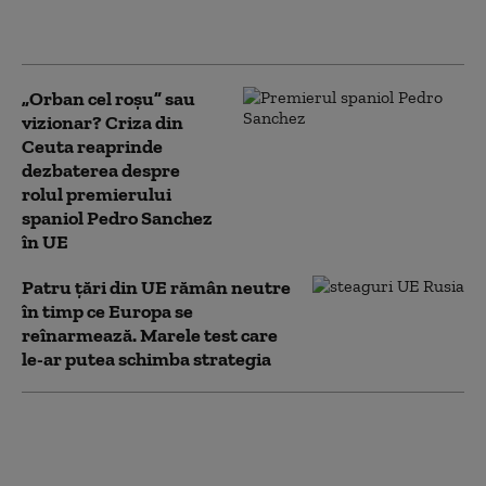
NATO. Ambele
preferințe, în scădere
„Orban cel roșu” sau
vizionar? Criza din
Ceuta reaprinde
dezbaterea despre
rolul premierului
spaniol Pedro Sanchez
în UE
Patru țări din UE rămân neutre
în timp ce Europa se
reînarmează. Marele test care
le-ar putea schimba strategia
Premierul Greciei cere noi
reguli în UE pentru migrația
„folosită ca armă” și propune