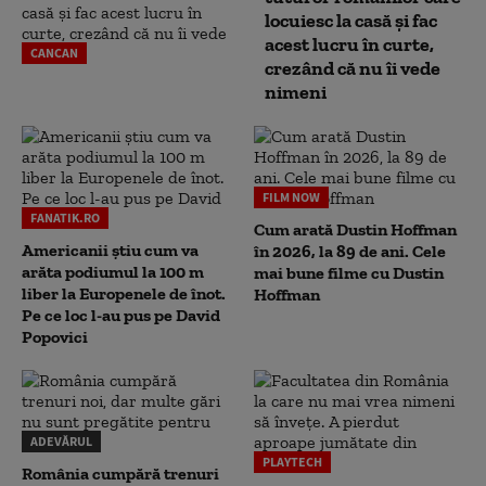
locuiesc la casă și fac
acest lucru în curte,
CANCAN
crezând că nu îi vede
nimeni
FILM NOW
FANATIK.RO
Cum arată Dustin Hoffman
Americanii știu cum va
în 2026, la 89 de ani. Cele
arăta podiumul la 100 m
mai bune filme cu Dustin
liber la Europenele de înot.
Hoffman
Pe ce loc l-au pus pe David
Popovici
ADEVĂRUL
PLAYTECH
România cumpără trenuri