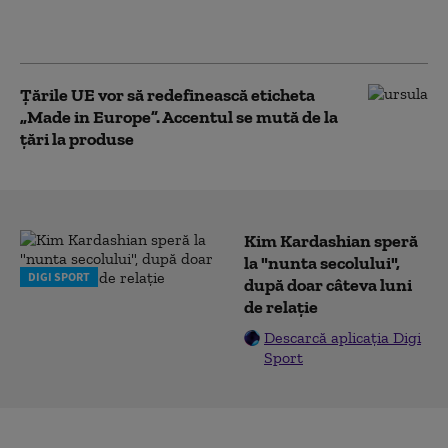
chiar suspendarea temporară a
cererilor de azil
Țările UE vor să redefinească eticheta
„Made in Europe”. Accentul se mută de la
țări la produse
Kim Kardashian speră
la "nunta secolului",
DIGI SPORT
după doar câteva luni
de relație
Descarcă aplicația Digi
Sport