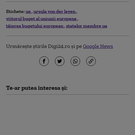
Etichete:
ue
ursula von der leyen
viitorul buget al uniunii europene
tăierea bugetului european
statelor membre ue
Urmărește știrile Digi24.ro și pe
Google News
Te-ar putea interesa și:
Cel mai recent sondaj
de opinie: Câți
ucraineni susțin
aderarea la UE și câți
sprijină intrarea în