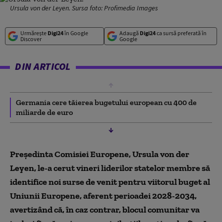
Ursula von der Leyen. Sursa foto: Profimedia Images
Urmărește
Digi24
în Google
Adaugă
Digi24
ca sursă preferată în
Discover
Google
DIN ARTICOL
Germania cere tăierea bugetului european cu 400 de
miliarde de euro
Președinta Comisiei Europene, Ursula von der
Leyen, le-a cerut vineri liderilor statelor membre să
identifice noi surse de venit pentru viitorul buget al
Uniunii Europene, aferent perioadei 2028-2034,
avertizând că, în caz contrar, blocul comunitar va