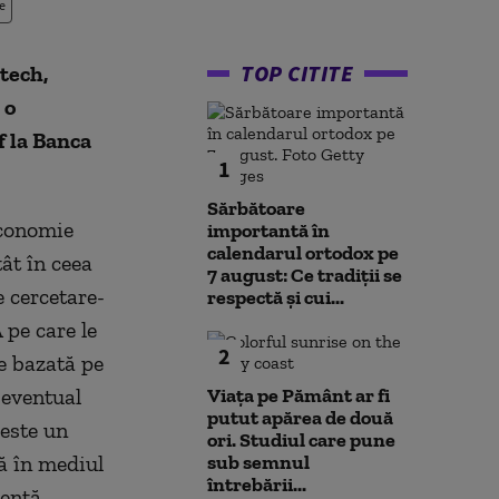
e
TOP CITITE
tech,
 o
f la Banca
1
Sărbătoare
economie
importantă în
calendarul ortodox pe
ât în ceea
7 august: Ce tradiții se
e cercetare-
respectă și cui...
 pe care le
2
e bazată pe
 eventual
Viața pe Pământ ar fi
putut apărea de două
 este un
ori. Studiul care pune
ă în mediul
sub semnul
întrebării...
entă,