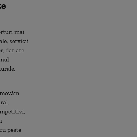
te
orturi mai
le, servicii
r, dar are
smul
turale,
promovăm
ral,
ompetitivi,
i
ru peste