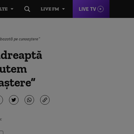
LIVE TV
LTE
LIVE FM
e bazată pe cunoaştere”
ndreaptă
 putem
aştere”
o: