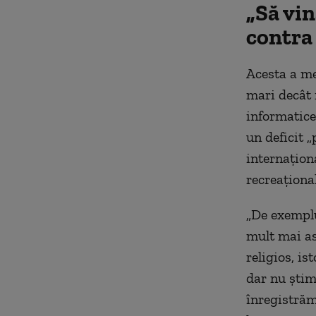
„Să vin
contra
Acesta a me
mari decât i
informatice 
un deficit „
internaţiona
recreaţional
„De exemplu
mult mai asi
religios, is
dar nu ştim
înregistrăm