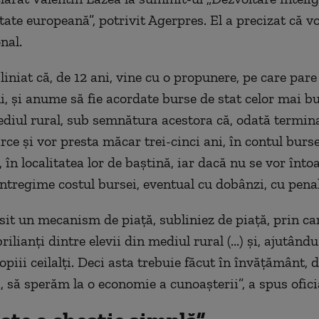
tate europeană”, potrivit Agerpres. El a precizat că v
nal.
iniat că, de 12 ani, vine cu o propunere, pe care pare
, şi anume să fie acordate burse de stat celor mai bu
ediul rural, sub semnătura acestora că, odată termina
rce şi vor presta măcar trei-cinci ani, în contul burs
 în localitatea lor de baştină, iar dacă nu se vor înto
întregime costul bursei, eventual cu dobânzi, cu penal
sit un mecanism de piaţă, subliniez de piaţă, prin car
rilianţi dintre elevii din mediul rural (...) şi, ajutându-
copiii ceilalţi. Deci asta trebuie făcut în învăţământ,
i, să sperăm la o economie a cunoaşterii”, a spus ofic