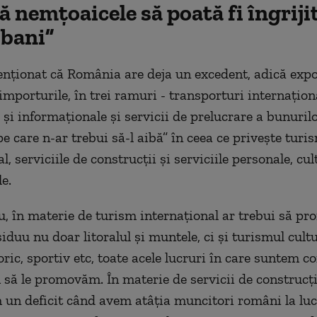
ă nemţoaicele să poată fi îngriji
 bani”
nţionat că România are deja un excedent, adică exp
mporturile, în trei ramuri - transporturi internaţiona
şi informaţionale şi servicii de prelucrare a bunurilo
pe care n-ar trebui să-l aibă” în ceea ce priveşte turi
l, serviciile de construcţii şi serviciile personale, cul
e.
, în materie de turism internaţional ar trebui să 
duu nu doar litoralul şi muntele, ci şi turismul cultu
toric, sportiv etc, toate acele lucruri în care suntem c
 să le promovăm. În materie de servicii de construcţi
 un deficit când avem atâţia muncitori români la luc