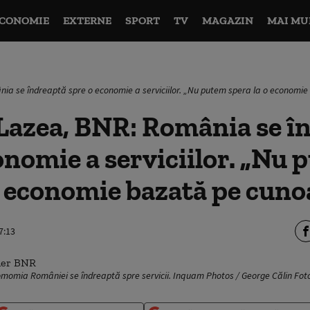
CONOMIE
EXTERNE
SPORT
TV
MAGAZIN
MAI MU
nia se îndreaptă spre o economie a serviciilor. „Nu putem spera la o economi
Lazea, BNR: România se î
onomie a serviciilor. „Nu
o economie bazată pe cuno
7:13
momia României se îndreaptă spre servicii. Inquam Photos / George Călin Fot