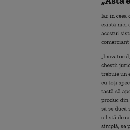
„Asta e
Iar în ceea
există nici
acestui sist
comerciant ş
„Inovatorul,
chestii juri
trebuie un e
cu toţi spec
tastă să ap
produc din 
să se ducă s
o listă de c
simplă, se 