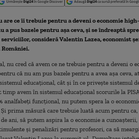
Urmărește
Digi24
în Google Discover
Adaugă
Digi24
ca sursă preferată în Googl
are ce îi trebuie pentru a deveni o economie high-
u a pus bazele pentru aşa ceva, şi se îndreaptă spre
serviciilor, consideră Valentin Lazea, economist şe
a României.
al, nu cred că avem ce ne trebuie pentru a deveni o 
pentru că nu am pus bazele pentru a avea aşa ceva, at
sistemul educaţional, cât şi în ce priveşte sistemul d
t timp avem în sistemul educaţional scorurile la PISA
 analfabeţi funcţional, nu putem spera la o economi
 Şi prima măsură care trebuie luată acum pentru ca,
 de ani, să putem aspira la o economie a cunoaşterii,
timulente şi penalizări pentru profesori, ca să mearg
eclarat Valentin Lazea la summit-ul „Dezvoltare intelig