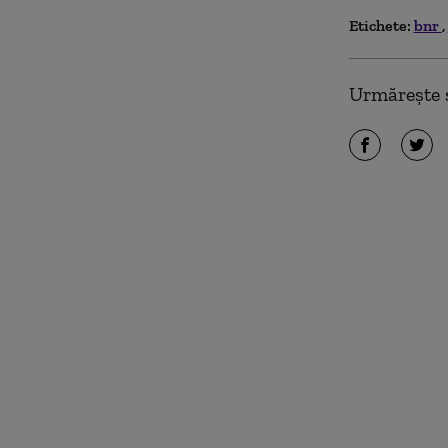
Etichete:
bnr
Urmărește ș