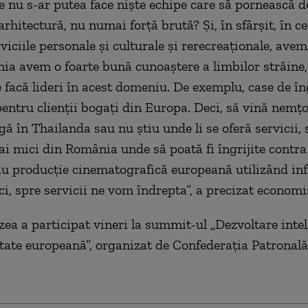
e nu s-ar putea face nişte echipe care să pornească de
arhitectură, nu numai forţă brută? Şi, în sfârşit, în c
viciile personale şi culturale şi rerecreaţionale, ave
ia avem o foarte bună cunoaştere a limbilor străine,
 facă lideri în acest domeniu. De exemplu, case de îng
pentru clienţii bogaţi din Europa. Deci, să vină nemţo
ă în Thailanda sau nu ştiu unde li se oferă servicii, 
mai mici din România unde să poată fi îngrijite contra
au producţie cinematografică europeană utilizând in
ci, spre servicii ne vom îndrepta”, a precizat economi
zea a participat vineri la summit-ul „Dezvoltare intel
tate europeană”, organizat de Confederaţia Patronal