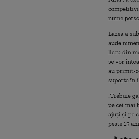
competitivi
nume perso
Lazea a subl
aude nimeni
liceu din m
se vor întoa
au primit-o,
suporte în 
„Trebuie gă
pe cei mai b
ajuţi şi pe 
peste 15 an