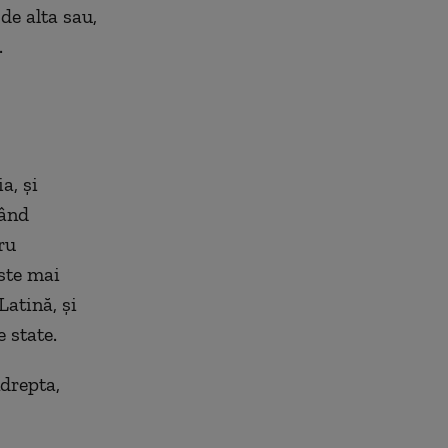
de alta sau,
.
a, şi
vând
ru
ste mai
Latină, şi
 state.
drepta,