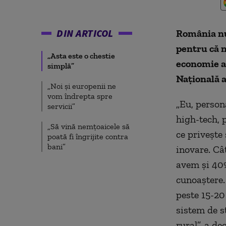
DIN ARTICOL
România nu 
pentru că n
„Asta este o chestie
economie a 
simplă”
Naţională 
„Noi şi europenii ne
vom îndrepta spre
„Eu, person
servicii”
high-tech, 
„Să vină nemţoaicele să
ce priveşte 
poată fi îngrijite contra
bani”
inovare. Câ
avem şi 40%
cunoaştere.
peste 15-20
sistem de s
rural”, a d