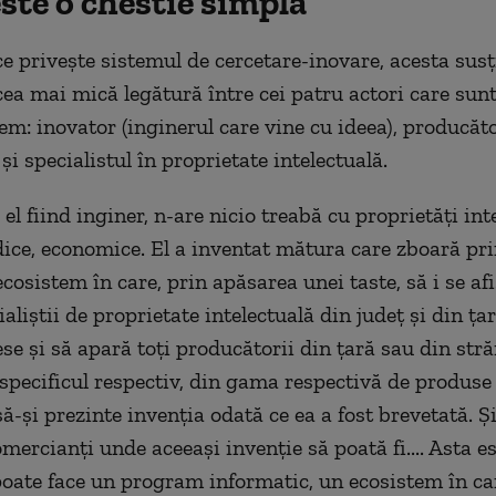
ste o chestie simplă”
 ce priveşte sistemul de cercetare-inovare, acesta sus
 cea mai mică legătură între cei patru actori care sunt
em: inovator (inginerul care vine cu ideea), producăto
i specialistul în proprietate intelectuală.
 el fiind inginer, n-are nicio treabă cu proprietăţi int
dice, economice. El a inventat mătura care zboară prin
cosistem în care, prin apăsarea unei taste, să i se afi
ialiştii de proprietate intelectuală din judeţ şi din ţar
ese şi să apară toţi producătorii din ţară sau din stră
specificul respectiv, din gama respectivă de produse 
ă-şi prezinte invenţia odată ce ea a fost brevetată. Şi,
omercianţi unde aceeaşi invenţie să poată fi.... Asta e
poate face un program informatic, un ecosistem în ca