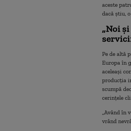
aceste patr
dacă ştiu, o
„Noi ş
servici
Pe de altă 
Europa în g
aceleaşi co
producţia i
scumpă decâ
cerinţele cl
„Având în v
vrând nevrâ