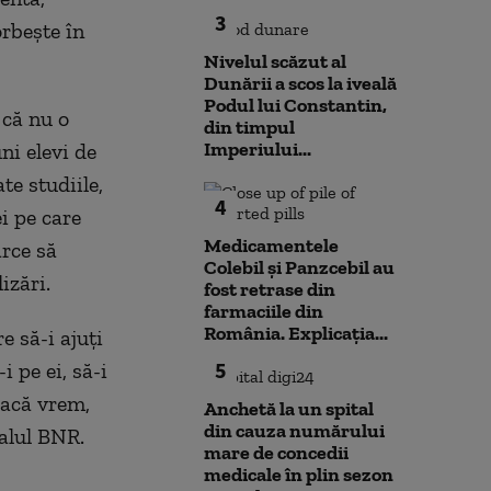
3
orbeşte în
Nivelul scăzut al
Dunării a scos la iveală
Podul lui Constantin,
 că nu o
din timpul
Imperiului...
ni elevi de
te studiile,
4
ei pe care
Medicamentele
arce să
Colebil și Panzcebil au
izări.
fost retrase din
farmaciile din
România. Explicația...
e să-i ajuţi
5
i pe ei, să-i
 dacă vrem,
Anchetă la un spital
din cauza numărului
ialul BNR.
mare de concedii
medicale în plin sezon