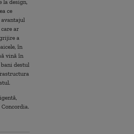
 la design,
eea ce
m avantajul
 care ar
rijire a
aicele, în
să vină în
 bani destul
frastructura
stul.
igentă,
ă Concordia.