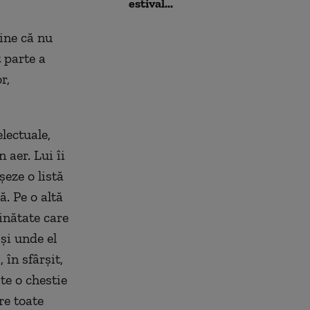
estival...
ţine că nu
 parte a
r,
electuale,
 aer. Lui îi
şeze o listă
ă. Pe o altă
inătate care
şi unde el
 în sfârşit,
ste o chestie
re toate