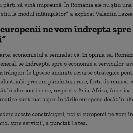
u părţi să vină împreună. În România ele nu ştiu una 
 ştiu la modul întâmplător”, a explicat Valentin Lazea
i europenii ne vom îndrepta spre
i”
parte, economistul a semnalat că, în opinia sa, Români
eneral, se îndreaptă spre o economie a serviciilor, a
nstrângeri: le lipsesc anumite resurse strategice pent
ndustrială, precum pământuri rare, forţa de muncă e
t în alte continente, respectiv Asia, Africa, America 
imatice sunt mai aspre în ţările europene decât în alte
edere aceste constrângeri, noi şi europenii ne vom în
nd, spre servicii”, a punctat Lazea.