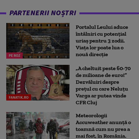
PARTENERII NOȘTRI
Portalul Leului aduce
întâlniri cu potențial
uriaș pentru 3 zodii.
Viața lor poate lua o
nouă direcție
PE ROZ
„A cheltuit peste 60-70
de milioane de euro!”
Dezvăluiri despre
prețul cu care Neluțu
Varga ar putea vinde
FANATIK.RO
CFR Cluj
Meteorologii
Accuweather anunță o
toamnă cum nu prea a
mai fost, în România.