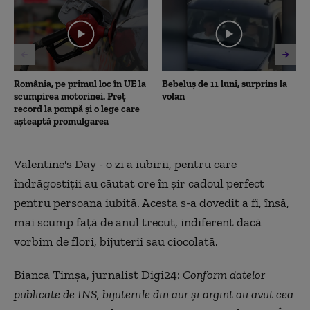
minutes,
21
seconds
România, pe primul loc în UE la
Bebeluș de 11 luni, surprins la
scumpirea motorinei. Preț
volan
record la pompă și o lege care
așteaptă promulgarea
Valentine's Day - o zi a iubirii, pentru care
îndrăgostiții au căutat ore în șir cadoul perfect
pentru persoana iubită. Acesta s-a dovedit a fi, însă,
mai scump față de anul trecut, indiferent dacă
vorbim de flori, bijuterii sau ciocolată.
Bianca Timșa, jurnalist Digi24:
Conform datelor
publicate de INS, bijuteriile din aur și argint au avut cea