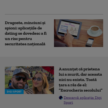
„Clienții împart o
porție la două farfurii”
Dragoste, minciuni și
spioni: aplicațiile de
dating se dovedesc a fi
un risc pentru
securitatea națională
A anunțat că prietena
lui a murit, dar aceasta
nici nu exista. Toată
țara a râs de el:
”Escrocheria secolului”
DIGI SPORT
Descarcă aplicația Digi
Sport