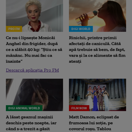
PRO FM
DIGI WORLD
Ce nu-i lipsește Monicăi
Rinichii, printre primii
Anghel din frigider, după
afectați de caniculă. Câtă
ce a slăbit 40 kg: “Știu ce să
apă trebuie să bem, de fapt,
mănânc. Nu mai fac ca
vara și la ce alimente să fim
înainte”
atenți
Descarcă aplicația Pro FM
DIGI ANIMAL WORLD
FILM NOW
A lăsat geamul mașinii
Matt Damon, eclipsat de
deschis peste noapte, iar
frumoasa lui soție, pe
când s-a trezit a găsit
covorul roșu. Tablou