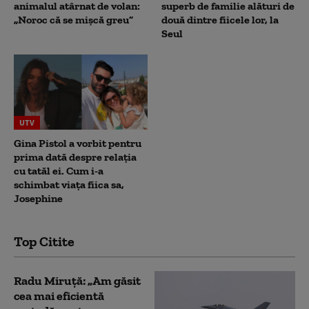
animalul atârnat de volan:
superb de familie alături de
„Noroc că se mișcă greu”
două dintre fiicele lor, la
Seul
UTV
Gina Pistol a vorbit pentru
prima dată despre relația
cu tatăl ei. Cum i-a
schimbat viața fiica sa,
Josephine
Top Citite
Radu Miruță: „Am găsit
cea mai eficientă