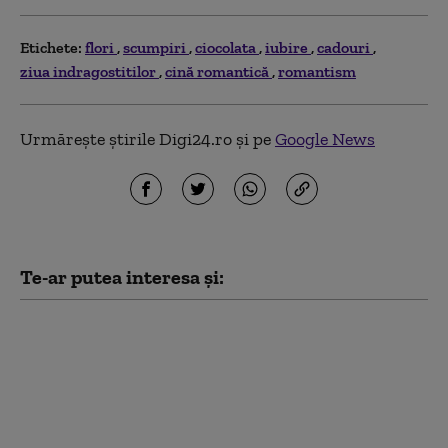
Etichete:
flori
scumpiri
ciocolata
iubire
cadouri
ziua indragostitilor
cină romantică
romantism
Urmărește știrile Digi24.ro și pe
Google News
Te-ar putea interesa și:
România, pe primul loc
în UE la scumpirea
motorinei. Preț record
la pompă și o lege care
așteaptă promulgarea