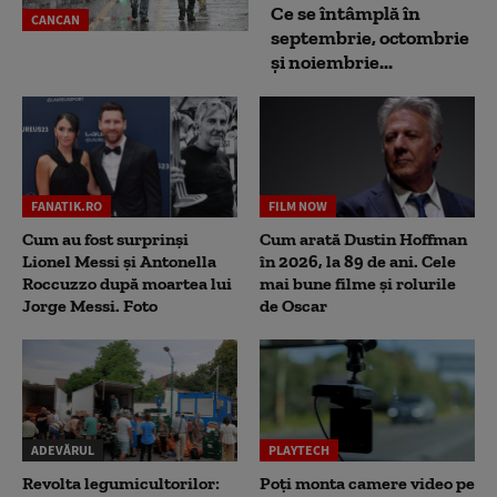
Ce se întâmplă în
CANCAN
septembrie, octombrie
și noiembrie...
FANATIK.RO
FILM NOW
Cum au fost surprinși
Cum arată Dustin Hoffman
Lionel Messi și Antonella
în 2026, la 89 de ani. Cele
Roccuzzo după moartea lui
mai bune filme și rolurile
Jorge Messi. Foto
de Oscar
ADEVĂRUL
PLAYTECH
Revolta legumicultorilor:
Poți monta camere video pe