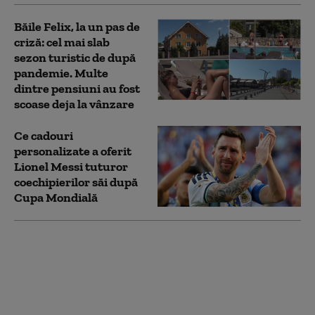
Băile Felix, la un pas de
criză: cel mai slab
sezon turistic de după
pandemie. Multe
dintre pensiuni au fost
scoase deja la vânzare
Ce cadouri
personalizate a oferit
Lionel Messi tuturor
coechipierilor săi după
Cupa Mondială
Scumpirile taie pofta
de ieșit în oraș.
Vânzările în
restaurante au scăzut
chiar și cu 50%: