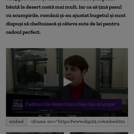
băută la desert costă mai mult. Iar ca să țină pasul
cu scumpirile, românii și-au ajustat bugetul și sunt
dispuși să cheltuiască și câteva sute de lei pentru
cadoul perfect.
0
embed
seconds
of
2