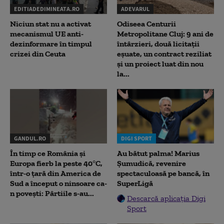
EDITIADEDIMINEATA.RO
ADEVARUL
Niciun stat nu a activat
Odiseea Centurii
mecanismul UE anti-
Metropolitane Cluj: 9 ani de
dezinformare în timpul
întârzieri, două licitații
crizei din Ceuta
eșuate, un contract reziliat
și un proiect luat din nou
la...
GANDUL.RO
DIGI SPORT
În timp ce România și
Au bătut palma! Marius
Europa fierb la peste 40°C,
Șumudică, revenire
într-o țară din America de
spectaculoasă pe bancă, în
Sud a început o ninsoare ca-
SuperLigă
n povești: Pârtiile s-au...
Descarcă aplicația Digi
Sport