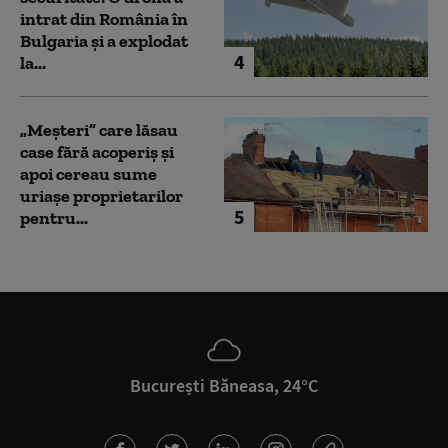
intrat din România în
Bulgaria şi a explodat
4
la...
„Meșteri” care lăsau
case fără acoperiș și
apoi cereau sume
uriașe proprietarilor
5
pentru...
București Băneasa, 24°C