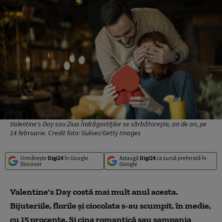
Valentine's Day sau Ziua Îndrăgostiților se sărbătorește, an de an, pe
14 februarie. Credit foto: Guliver/Getty Images
Urmărește
Digi24
în Google
Adaugă
Digi24
ca sursă preferată în
Discover
Google
Valentine's Day costă mai mult anul acesta.
Bijuteriile, florile și ciocolata s-au scumpit, în medie,
cu 15 procente. Și cina romantică sau șampania