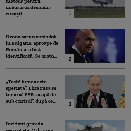
metodă pentru
doborârea dronelor
1
rusești...
Drona care a explodat
în Bulgaria, aproape de
România, a fost
identificată. Ce arată...
2
„Toată lumea este
speriată”. Elita rusă se
teme că FSB „scapă de
sub control”, după ce...
3
Incident grav de
securitate: O dronă a