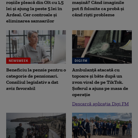
roșiile pleacă din Olt cu 1,5
mașină? Când imaginile
lei și ajung la peste 5 lei în
pot fi folosite ca probă și
Ardeal. Cer controale și
când riști probleme
eliminarea samsarilor
NEWSWEEK
DIGI FM
Beneficiu la pensie pentru o
Ambulanță atacată cu
categorie de pensionari.
topoare și bâte după un
Consiliul legislativ a dat
zvon viral de pe TikTok.
aviz favorabil
Șoferul a ajuns pe masa de
operație
Descarcă aplicația Digi FM