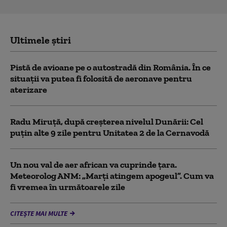
Ultimele știri
Pistă de avioane pe o autostradă din România. În ce
situații va putea fi folosită de aeronave pentru
aterizare
Radu Miruță, după creșterea nivelul Dunării: Cel
puțin alte 9 zile pentru Unitatea 2 de la Cernavodă
Un nou val de aer african va cuprinde țara.
Meteorolog ANM: „Marți atingem apogeul”. Cum va
fi vremea în următoarele zile
CITEȘTE MAI MULTE