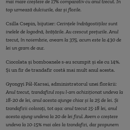
mai mare creștere de 17% comparativ cu anul trecut. În
top urmează dulciurile, dar și florile.
Csilla Csepin, bijutier:
Cerințele îndrăgostiților sunt
inelele de logodnă, brățările. Au crescut prețurile. Anul
trecut, în noiembrie, aveam la 375, acum este la 430 de
lei un gram de aur.
Ciocolata și bomboanele s-au scumpit și ele cu 14%.
Și un fir de trandafir costă mai mult anul acesta.
Gyongyi Pál-Karsai, administratorul unei florării:
Anul trecut, trandafirul roșu l-am achiziționat undeva la
18-20 de lei, anul acesta ajunge chiar și la 25 de lei. Și
trandafirii colorați, tot așa: anul trecut 15-18 lei, anul
acesta ajung undeva la 20 de lei firul. Avem o creștere
undeva la 10-15% mai ales la trandafiri, dar propunem