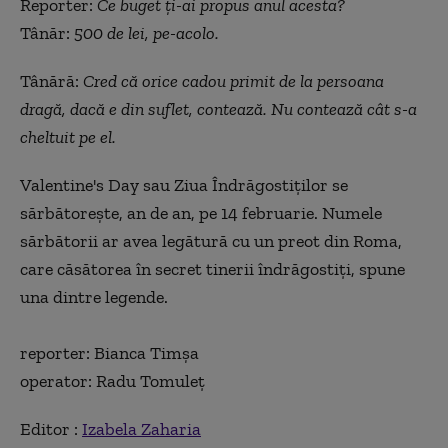
Reporter:
Ce buget ți-ai propus anul acesta?
Tânăr:
500 de lei, pe-acolo.
Tânără:
Cred că orice cadou primit de la persoana
dragă, dacă e din suflet, contează. Nu contează cât s-a
cheltuit pe el.
Valentine's Day sau Ziua Îndrăgostiților se
sărbătorește, an de an, pe 14 februarie. Numele
sărbătorii ar avea legătură cu un preot din Roma,
care căsătorea în secret tinerii îndrăgostiți, spune
una dintre legende.
reporter: Bianca Timșa
operator: Radu Tomuleț
Editor :
Izabela Zaharia