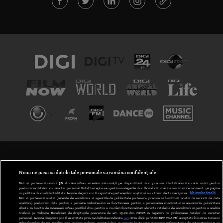
TERMENI ȘI CONDIȚII
POLITICA DE CONFIDENȚIALITATE
Nouă ne pasă ca datele tale personale să rămână confidențiale
Noi și partenerii noștri
30
stocăm și/sau accesăm informații pe dispozitivul dvs., precum identificatorii cookie unici pentru
prelucrarea datelor cu caracter personal. Puteți accepta sau gestiona alegerile dvs. făcând clic mai jos sau în orice moment, pe pagina
ABONARE DIGI TV
cu politica de confidențialitate. Aceste alegeri vor fi raportate partenerilor noștri și nu vă vor afecta navigarea.
Mai multe detalii
Noi si partenerii nostri (retelele de socializare si agentiile de publicitate partenere, precum si furnizorii nostri de servicii de date
analitice) prelucram date pentru a permite website-ului sa functioneze, pentru a personaliza continutul si anunturile publicitare
GESTIONAȚI PREFERINȚELE
afisate in functie de interesele si/sau profilul dvs., pentru a va oferi functionalitati aferente retelelor de socializare si pentru a analiza
traficul pe website. Beneficiati de drepturile prevazute de art. 15-22 din GDPR in legatura cu prelucrarea datelor cu caracter
personal. Aceste drepturi pot fi exercitate prin modalitatea indicata
aici
. Prin click pe “ACCEPT TOATE”, acceptati folosirea tuturor
CODUL DIGI24
Tehnologiilor de tip Cookie, care implica inclusiv acceptul dvs. cu privire la stocarea/accesarea informatiilor de catre Vendor-ii cu