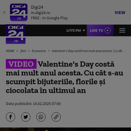
Digi24
VIEW
m.digi24.ro
FREE - In Google Play
LIVE TV
LIVE FM
HOME
Știri
Economie
Valentine's Day costă mai mult anul acesta. Cu cât s-au scumpit bijuteriile, florile și ciocolata în ultimul an
VIDEO
Valentine's Day costă
mai mult anul acesta. Cu cât s-au
scumpit bijuteriile, florile și
ciocolata în ultimul an
Data publicării:
14.02.2025 07:00