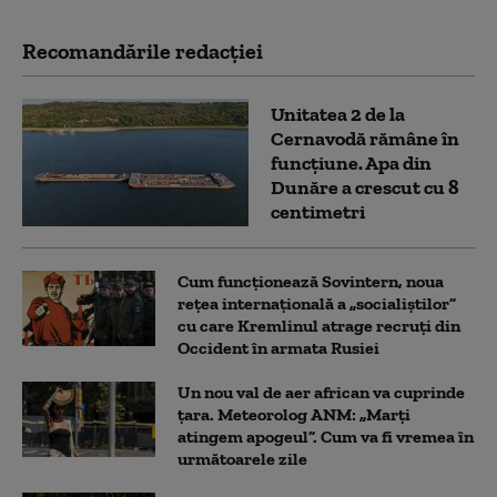
Recomandările redacţiei
Unitatea 2 de la
Cernavodă rămâne în
funcțiune. Apa din
Dunăre a crescut cu 8
centimetri
Cum funcționează Sovintern, noua
rețea internațională a „socialiștilor”
cu care Kremlinul atrage recruți din
Occident în armata Rusiei
Un nou val de aer african va cuprinde
țara. Meteorolog ANM: „Marți
atingem apogeul”. Cum va fi vremea în
următoarele zile