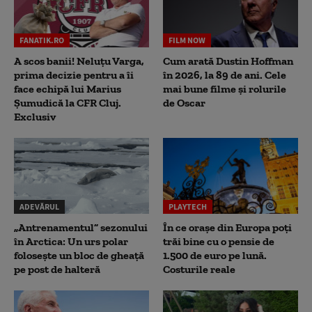
FANATIK.RO
FILM NOW
A scos banii! Neluțu Varga,
Cum arată Dustin Hoffman
prima decizie pentru a îi
în 2026, la 89 de ani. Cele
face echipă lui Marius
mai bune filme și rolurile
Șumudică la CFR Cluj.
de Oscar
Exclusiv
ADEVĂRUL
PLAYTECH
„Antrenamentul” sezonului
În ce orașe din Europa poți
în Arctica: Un urs polar
trăi bine cu o pensie de
folosește un bloc de gheață
1.500 de euro pe lună.
pe post de halteră
Costurile reale