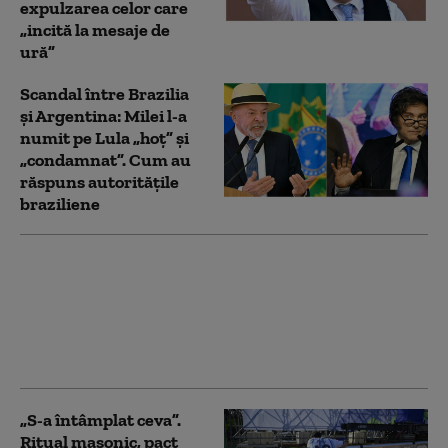
expulzarea celor care
„incită la mesaje de
ură”
Scandal între Brazilia
și Argentina: Milei l-a
numit pe Lula „hoț” și
„condamnat”. Cum au
răspuns autoritățile
braziliene
Ce cadouri
personalizate a oferit
Lionel Messi tuturor
coechipierilor săi după
Cupa Mondială
„S-a întâmplat ceva”.
Ritual masonic, pact