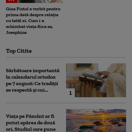
Gina Pistol a vorbit pentru
prima dată despre relația
cu tatăl ei. Cum i-a
schimbat viața fiica sa,
Josephine
Top Citite
Sărbătoare importantă
în calendarul ortodox
pe 7 august: Ce tradiții
se respectă și cui...
1
Viața pe Pământ ar fi
putut apărea de două
ori. Studiul care pune