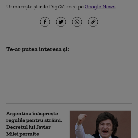
Urmărește știrile Digi24.ro și pe
Google News
Te-ar putea interesa și:
Papa Leon al XIV-lea va
merge în America de
Sud. Va vizita Uruguay,
Argentina și Peru în
noiembrie
Argentina înăsprește
regulile pentru străini.
Decretul lui Javier
Milei permite