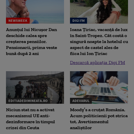
NEWSWEEK
DIGI FM
Anunțul lui Nicușor Dan
Ioana Țiriac, vacanță de lux
deschide calea spre
în Saint-Tropez. Cât costă o
creșterea pensiilor.
singură noapte la hotelul cu
Pensionarii, prima veste
aspect de castel ales de
bună după 2 ani
fiica lui Ion Țiriac
Descarcă aplicația Digi FM
EDITIADEDIMINEATA.RO
ADEVARUL
Niciun stat nu a activat
Moody’s a cruțat România.
mecanismul UE anti-
Acum politicienii pot strica
dezinformare în timpul
tot. Avertismentul
crizei din Ceuta
analiștilor