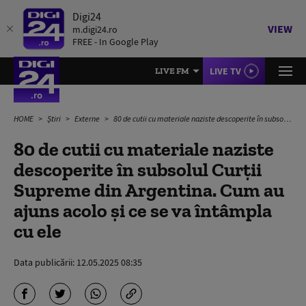
Digi24
VIEW
m.digi24.ro
FREE - In Google Play
LIVE TV
LIVE FM
HOME
Știri
Externe
80 de cutii cu materiale naziste descoperite în subsolul Curţii Supreme din Argentina. Cum au ajuns acolo și ce se va întâmpla cu ele
80 de cutii cu materiale naziste
descoperite în subsolul Curţii
Supreme din Argentina. Cum au
ajuns acolo și ce se va întâmpla
cu ele
Data publicării:
12.05.2025 08:35