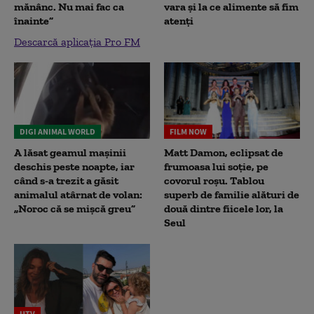
mănânc. Nu mai fac ca
vara și la ce alimente să fim
înainte”
atenți
Descarcă aplicația Pro FM
DIGI ANIMAL WORLD
FILM NOW
A lăsat geamul mașinii
Matt Damon, eclipsat de
deschis peste noapte, iar
frumoasa lui soție, pe
când s-a trezit a găsit
covorul roșu. Tablou
animalul atârnat de volan:
superb de familie alături de
„Noroc că se mișcă greu”
două dintre fiicele lor, la
Seul
UTV