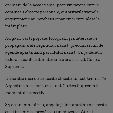
germani de la acea vreme, potrivit cărora cutiile
conţineau obiecte personale, autorităţile vamale
argentiniene au percheziţionat cinci cutii alese la
întâmplare.
Au găsit cărţi poştale, fotografii şi materiale de
propagandă ale regimului nazist, precum şi mii de
agende aparţinând partidului nazist. Un judecător
federal a confiscat materialele şi a sesizat Curtea
Supremă.
Nu se ştie încă de ce aceste obiecte au fost trimise în
Argentina şi ce măsuri a luat Curtea Supremă la
momentul respectiv.
84 de ani mai târziu, angajaţii instanţei au dat peste
cutii în timp ce pregăteau un muzeu al Curţii