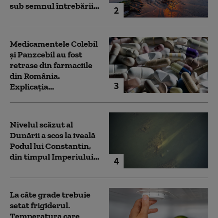
sub semnul întrebării...
2
Medicamentele Colebil
și Panzcebil au fost
retrase din farmaciile
din România.
3
Explicația...
Nivelul scăzut al
Dunării a scos la iveală
Podul lui Constantin,
din timpul Imperiului...
4
La câte grade trebuie
setat frigiderul.
Temperatura care