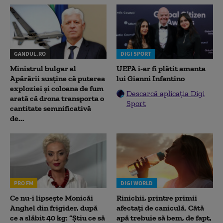
GANDUL.RO
DIGI SPORT
Ministrul bulgar al
UEFA i-ar fi plătit amanta
Apărării susține că puterea
lui Gianni Infantino
exploziei și coloana de fum
Descarcă aplicația Digi
arată că drona transporta o
Sport
cantitate semnificativă
de...
PRO FM
DIGI WORLD
Ce nu-i lipsește Monicăi
Rinichii, printre primii
Anghel din frigider, după
afectați de caniculă. Câtă
ce a slăbit 40 kg: “Știu ce să
apă trebuie să bem, de fapt,