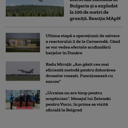
Bulgaria şi a explodat
la 100 de metri de
graniţă. Reacția MApN
Ultima etapă a operațiunii de salvare
a reactorului 2 de la Cernavodă. Când
se vor vedea efectele scufundării
barjelor în Dunăre
Radu Miruță: „Am găsit cea mai
eficientă metodă pentru doborârea
dronelor rusești. Funcționează cu
succes”
„Ucraina nu are timp pentru
scepticism”. Mesajul lui Zelenski
pentru Vucic, în prima sa vizită
oficială la Belgrad