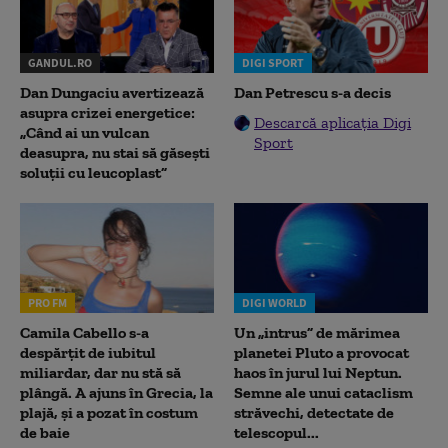
GANDUL.RO
DIGI SPORT
Dan Dungaciu avertizează
Dan Petrescu s-a decis
asupra crizei energetice:
Descarcă aplicația Digi
„Când ai un vulcan
Sport
deasupra, nu stai să găsești
soluții cu leucoplast”
PRO FM
DIGI WORLD
Camila Cabello s-a
Un „intrus” de mărimea
despărțit de iubitul
planetei Pluto a provocat
miliardar, dar nu stă să
haos în jurul lui Neptun.
plângă. A ajuns în Grecia, la
Semne ale unui cataclism
plajă, și a pozat în costum
străvechi, detectate de
de baie
telescopul...