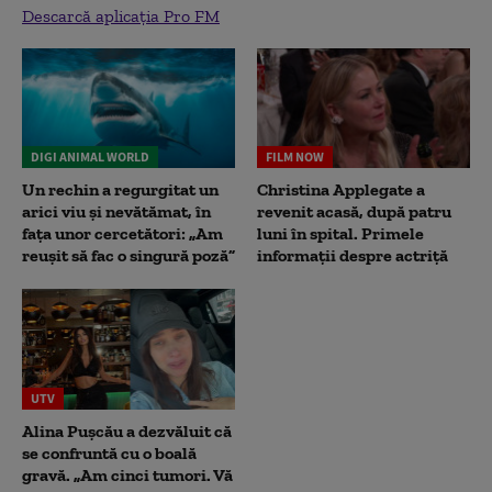
Descarcă aplicația Pro FM
DIGI ANIMAL WORLD
FILM NOW
Un rechin a regurgitat un
Christina Applegate a
arici viu și nevătămat, în
revenit acasă, după patru
fața unor cercetători: „Am
luni în spital. Primele
reușit să fac o singură poză”
informații despre actriță
UTV
Alina Pușcău a dezvăluit că
se confruntă cu o boală
gravă. „Am cinci tumori. Vă