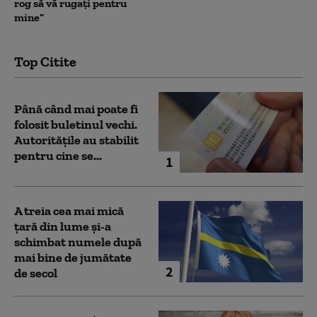
rog să vă rugați pentru
mine”
Top Citite
Până când mai poate fi
folosit buletinul vechi.
Autoritățile au stabilit
pentru cine se...
1
A treia cea mai mică
țară din lume și-a
schimbat numele după
mai bine de jumătate
2
de secol