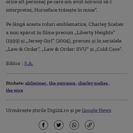
orice alt personaj pe care am avut norocul să-l
interpretez, Horseface trăiește în mine”.
Pe lângă aceste roluri emblematice, Charley Scalies
a mai apărut în filme precum „Liberty Heights”
(1999) și „Jersey Girl” (2004), precum și în serialele
„Law & Order”, „Law & Order: SVU” și „Cold Case”.
Editor :
Ș.A.
Etichete:
alzheimer
the sopranos
charley scalies
the wire
Urmărește știrile Digi24.ro și pe
Google News