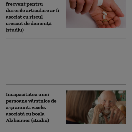
frecvent pentru
durerile articulare ar fi
asociat cu riscul
crescut de demență
(studiu)
Cercetătorii au
descoperit un factor
care declanşează boala
Alzheimer şi cum poate
fi neutralizat
Incapacitatea unei
persoane vârstnice de
a-şi aminti visele,
asociată cu boala
Alzheimer (studiu)