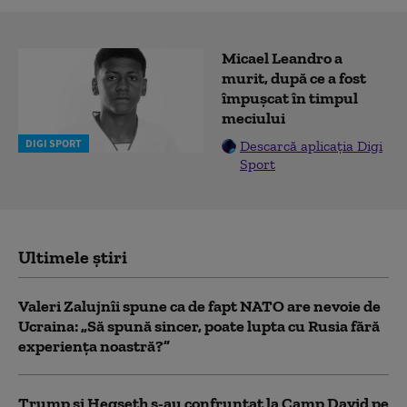
Micael Leandro a
murit, după ce a fost
împușcat în timpul
meciului
DIGI SPORT
Descarcă aplicația Digi
Sport
Ultimele știri
Valeri Zalujnîi spune ca de fapt NATO are nevoie de
Ucraina: „Să spună sincer, poate lupta cu Rusia fără
experiența noastră?”
Trump şi Hegseth s-au confruntat la Camp David pe