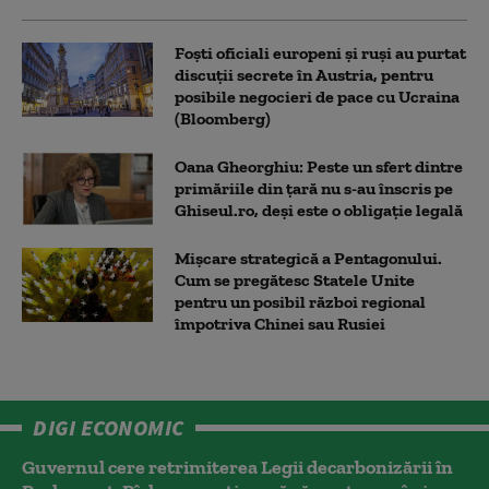
Foști oficiali europeni și ruși au purtat
discuții secrete în Austria, pentru
posibile negocieri de pace cu Ucraina
(Bloomberg)
Oana Gheorghiu: Peste un sfert dintre
primăriile din țară nu s-au înscris pe
Ghiseul.ro, deși este o obligație legală
Mișcare strategică a Pentagonului.
Cum se pregătesc Statele Unite
pentru un posibil război regional
împotriva Chinei sau Rusiei
DIGI ECONOMIC
Guvernul cere retrimiterea Legii decarbonizării în