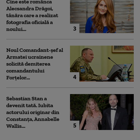
Cine este românca
Alecsandra Drăgoi,
tânăra care a realizat
fotografia oficială a
3
noului...
Noul Comandant-șef al
Armatei ucrainene
solicită demiterea
comandantului
4
Forțelor...
Sebastian Stan a
devenit tată. Iubita
actorului originar din
Constanța, Annabelle
5
Wallis...