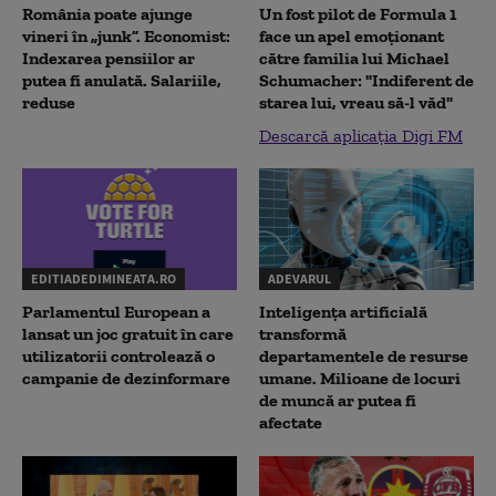
România poate ajunge
Un fost pilot de Formula 1
vineri în „junk”. Economist:
face un apel emoționant
Indexarea pensiilor ar
către familia lui Michael
putea fi anulată. Salariile,
Schumacher: "Indiferent de
reduse
starea lui, vreau să-l văd"
Descarcă aplicația Digi FM
EDITIADEDIMINEATA.RO
ADEVARUL
Parlamentul European a
Inteligența artificială
lansat un joc gratuit în care
transformă
utilizatorii controlează o
departamentele de resurse
campanie de dezinformare
umane. Milioane de locuri
de muncă ar putea fi
afectate