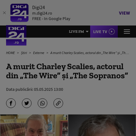
Digi24
VIEW
m.digi24.ro
FREE - In Google Play
LIVE TV
LIVE FM
HOME
Știri
Externe
A murit Charley Scalies, actorul din „The Wire” și „The Sopranos”
A murit Charley Scalies, actorul
din „The Wire” și „The Sopranos”
Data publicării:
05.05.2025 13:00