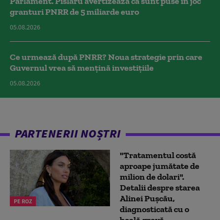
Parlament. Pîslaru avertizează că sunt puse în joc
granturi PNRR de 5 miliarde euro
05.08.2026
Ce urmează după PNRR? Noua strategie prin care
Guvernul vrea să mențină investițiile
05.08.2026
PARTENERII NOȘTRI
"Tratamentul costă
aproape jumătate de
milion de dolari".
Detalii despre starea
Alinei Pușcău,
PE ROZ
diagnosticată cu o