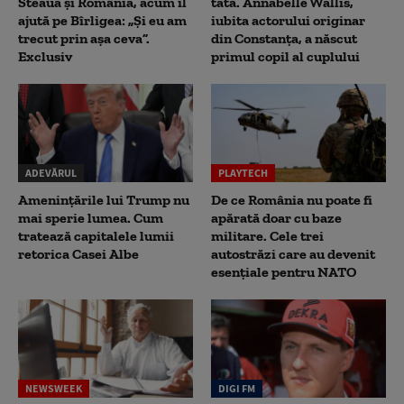
Steaua și România, acum îl
tată. Annabelle Wallis,
ajută pe Bîrligea: „Și eu am
iubita actorului originar
trecut prin așa ceva”.
din Constanța, a născut
Exclusiv
primul copil al cuplului
ADEVĂRUL
PLAYTECH
Amenințările lui Trump nu
De ce România nu poate fi
mai sperie lumea. Cum
apărată doar cu baze
tratează capitalele lumii
militare. Cele trei
retorica Casei Albe
autostrăzi care au devenit
esențiale pentru NATO
NEWSWEEK
DIGI FM