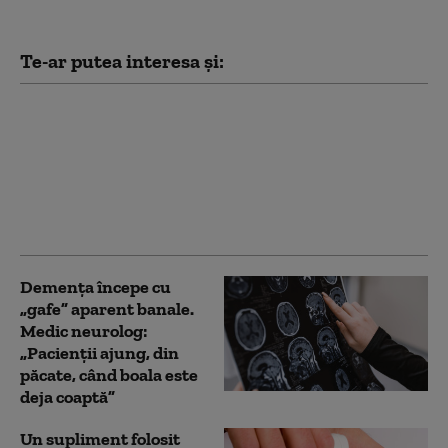
Te-ar putea interesa și:
Actorul Danny Glover a
anunţat că suferă de
Alzheimer. „Cumva pot
trăi cu asta. Pe măsură
ce va avansa, lucrurile
se vor schimba”
Demența începe cu
„gafe” aparent banale.
Medic neurolog:
„Pacienții ajung, din
păcate, când boala este
deja coaptă”
Un supliment folosit