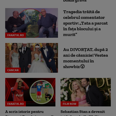
boală gravă
Tragedia trăită de
celebrul comentator
sportiv: „Tata a parcat
în fața blocului și a
murit”
FANATIK.RO
Au DIVORȚAT, după 2
ani de căsnicie! Vestea
momentului în
showbiz😮
CANCAN
FANATIK.RO
FILM NOW
A scris istorie pentru
Sebastian Stan a devenit