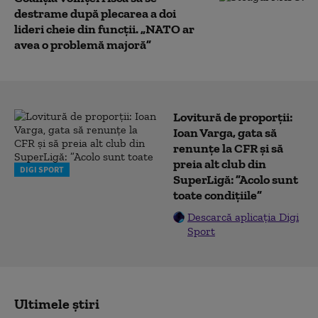
destrame după plecarea a doi
lideri cheie din funcții. „NATO ar
avea o problemă majoră”
Lovitură de proporții:
Ioan Varga, gata să
renunțe la CFR și să
preia alt club din
DIGI SPORT
SuperLigă: ”Acolo sunt
toate condițiile”
Descarcă aplicația Digi
Sport
Ultimele știri