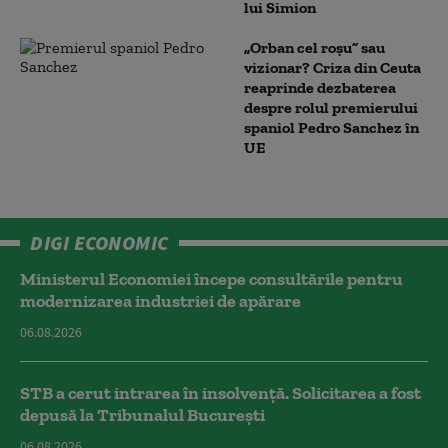
lui Simion
„Orban cel roșu” sau
vizionar? Criza din Ceuta
reaprinde dezbaterea
despre rolul premierului
spaniol Pedro Sanchez în
UE
DIGI ECONOMIC
Ministerul Economiei începe consultările pentru
modernizarea industriei de apărare
06.08.2026
STB a cerut intrarea în insolvență. Solicitarea a fost
depusă la Tribunalul București
06.08.2026