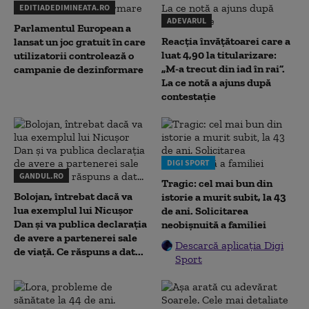
EDITIADEDIMINEATA.RO
ADEVARUL
Parlamentul European a
Reacția învățătoarei care a
lansat un joc gratuit în care
luat 4,90 la titularizare:
utilizatorii controlează o
„M-a trecut din iad în rai”.
campanie de dezinformare
La ce notă a ajuns după
contestație
DIGI SPORT
GANDUL.RO
Tragic: cel mai bun din
Bolojan, întrebat dacă va
istorie a murit subit, la 43
lua exemplul lui Nicușor
de ani. Solicitarea
Dan și va publica declarația
neobișnuită a familiei
de avere a partenerei sale
Descarcă aplicația Digi
de viață. Ce răspuns a dat...
Sport