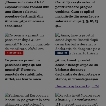
„Ne-am îmbolnăvit toți”.
Cu cât îți crește salariul
Coșmarul unor români într-
pentru fiecare prag de
una dintre cele mai
vechime. Cum se aplică
populare destinații din
majorările din noua Lege a
Albania: „Apa mirosea a
salarizării după 3, 5, 10, 15
canalizare”
și...
NEWSWEEK
DIGI FM
Ce pensie a primit un
„Anna, ţine-ţi prostul
pensionar după 40 ani
acasă!" Reacţii după ce un
munciți? Noroc cu
bărbat a desenat o
punctele de stabilitate.
declaraţie de dragoste pe o
Altfel, era foarte mică
stâncă, în Transfăgărăşan
Descarcă aplicația Digi FM