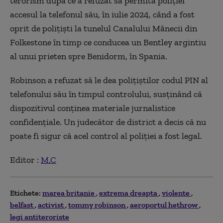
terorism după ce a refuzat să permită poliţiei
accesul la telefonul său, în iulie 2024, când a fost
oprit de poliţişti la tunelul Canalului Mânecii din
Folkestone în timp ce conducea un Bentley argintiu
al unui prieten spre Benidorm, în Spania.
Robinson a refuzat să le dea poliţiştilor codul PIN al
telefonului său în timpul controlului, susţinând că
dispozitivul conţinea materiale jurnalistice
confidenţiale. Un judecător de district a decis că nu
poate fi sigur că acel control al poliţiei a fost legal.
Editor :
M.C
Etichete:
marea britanie
extrema dreapta
violente
belfast
activist
tommy robinson
aeroportul hethrow
legi antiteroriste