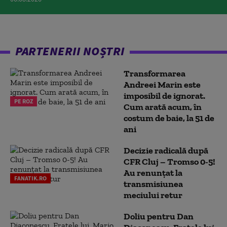
PARTENERII NOȘTRI
Transformarea
Andreei Marin este
imposibil de ignorat.
PE ROZ
Cum arată acum, în
costum de baie, la 51 de
ani
Decizie radicală după
CFR Cluj – Tromso 0-5!
Au renunțat la
FANATIK.RO
transmisiunea
meciului retur
Doliu pentru Dan