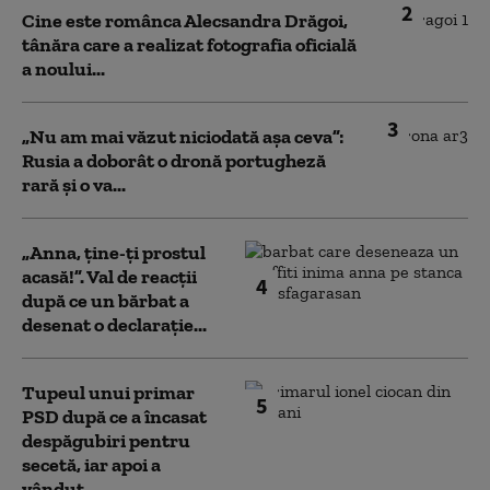
2
Cine este românca Alecsandra Drăgoi,
tânăra care a realizat fotografia oficială
a noului...
3
„Nu am mai văzut niciodată așa ceva”:
Rusia a doborât o dronă portugheză
rară și o va...
„Anna, ţine-ţi prostul
acasă!”. Val de reacții
4
după ce un bărbat a
desenat o declarație...
Tupeul unui primar
5
PSD după ce a încasat
despăgubiri pentru
secetă, iar apoi a
vândut...