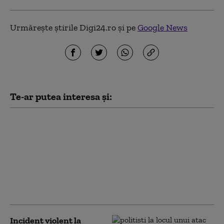
Urmărește știrile Digi24.ro și pe
Google News
Te-ar putea interesa și:
Ministrul de externe
britanic a refuzat să
răspundă la
Washington dacă îl mai
consideră pe Trump
„idiot, rasist şi
misogin”
Incident violent la