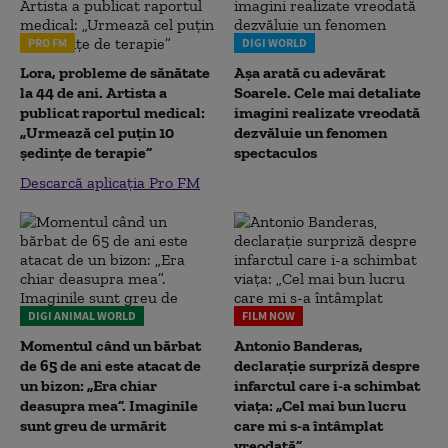
PRO FM
DIGI WORLD
Lora, probleme de sănătate
Așa arată cu adevărat
la 44 de ani. Artista a
Soarele. Cele mai detaliate
publicat raportul medical:
imagini realizate vreodată
„Urmează cel puțin 10
dezvăluie un fenomen
ședințe de terapie”
spectaculos
Descarcă aplicația Pro FM
DIGI ANIMAL WORLD
FILM NOW
Momentul când un bărbat
Antonio Banderas,
de 65 de ani este atacat de
declarație surpriză despre
un bizon: „Era chiar
infarctul care i-a schimbat
deasupra mea”. Imaginile
viața: „Cel mai bun lucru
sunt greu de urmărit
care mi s-a întâmplat
vreodată”