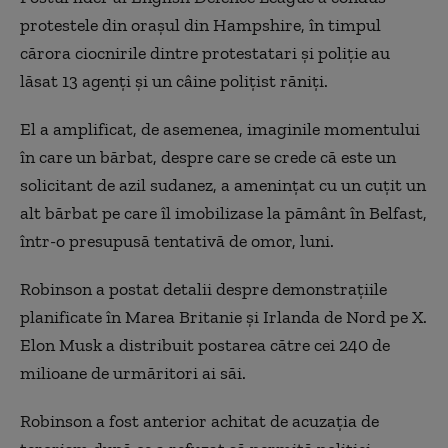
protestele din oraşul din Hampshire, în timpul
cărora ciocnirile dintre protestatari şi poliţie au
lăsat 13 agenţi şi un câine poliţist răniţi.
El a amplificat, de asemenea, imaginile momentului
în care un bărbat, despre care se crede că este un
solicitant de azil sudanez, a ameninţat cu un cuţit un
alt bărbat pe care îl imobilizase la pământ în Belfast,
într-o presupusă tentativă de omor, luni.
Robinson a postat detalii despre demonstraţiile
planificate în Marea Britanie şi Irlanda de Nord pe X.
Elon Musk a distribuit postarea către cei 240 de
milioane de urmăritori ai săi.
Robinson a fost anterior achitat de acuzaţia de