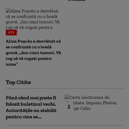
UTV
Alina Pușcău a dezvăluit că
se confruntă cu o boală
gravă. „Am cinci tumori. Vă
rog să vă rugați pentru
mine”
Top Citite
Până când mai poate fi
folosit buletinul vechi.
1
Autoritățile au stabilit
pentru cine se...