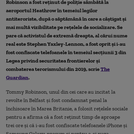
Robinson a fost reținut de poliție sâmbătă la
aeroportul Heathrow în temeiul legilor
antiteroriste, după o săptămână în care a câștigat și
mai multă vizibilitate pe rețelele de socializare. Se
pare că activistul de extremă dreapta, al cărui nume
real este Stephen Yaxley-Lennon, a fost oprit și i-au
fost confiscate telefoanele în temeiul secțiunii 3 din
Legea privind securitatea frontierelor și
combaterea terorismului din 2019, scrie
The
Guardian
.
Tommy Robinson, unul din cei care au incitat la
revolte în Belfast și fost condamnat penal la
închisoare în Marea Britanie, a folosit rețelele sociale
pentru a afirma că a fost reținut timp de aproape
trei ore și că i-au fost confiscate telefoanele iPhone și
Samsung Galaxy, precum și pentru a-și ruga