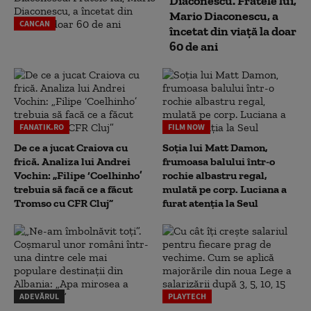
Diaconescu. Fratele lui,
Mario Diaconescu, a
CANCAN
încetat din viață la doar
60 de ani
FANATIK.RO
FILM NOW
De ce a jucat Craiova cu
Soția lui Matt Damon,
frică. Analiza lui Andrei
frumoasa balului într-o
Vochin: „Filipe ‘Coelhinho’
rochie albastru regal,
trebuia să facă ce a făcut
mulată pe corp. Luciana a
Tromso cu CFR Cluj”
furat atenția la Seul
ADEVĂRUL
PLAYTECH