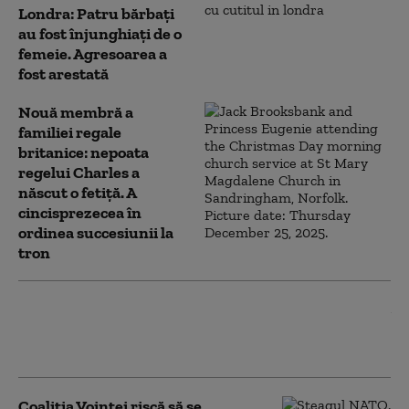
Londra: Patru bărbaţi
au fost înjunghiaţi de o
femeie. Agresoarea a
fost arestată
Nouă membră a
familiei regale
britanice: nepoata
regelui Charles a
născut o fetiță. A
cincisprezecea în
ordinea succesiunii la
tron
Peste 150 de migranţi au fost salvați de
pe un vas care a luat foc în Canalul
Mânecii
Coaliția Voinței riscă să se