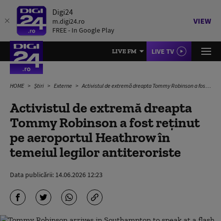
Digi24
VIEW
m.digi24.ro
FREE - In Google Play
LIVE TV
LIVE FM
HOME
Știri
Externe
Activistul de extremă dreapta Tommy Robinson a fost reținut pe aeroportul Heathrow în temeiul legilor antiteroriste
Activistul de extremă dreapta
Tommy Robinson a fost reținut
pe aeroportul Heathrow în
temeiul legilor antiteroriste
Data publicării:
14.06.2026 12:23