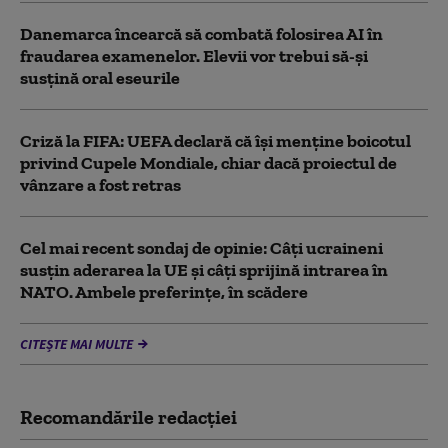
Danemarca încearcă să combată folosirea AI în
fraudarea examenelor. Elevii vor trebui să-şi
susţină oral eseurile
Criză la FIFA: UEFA declară că îşi menţine boicotul
privind Cupele Mondiale, chiar dacă proiectul de
vânzare a fost retras
Cel mai recent sondaj de opinie: Câți ucraineni
susțin aderarea la UE și câți sprijină intrarea în
NATO. Ambele preferințe, în scădere
CITEȘTE MAI MULTE
Recomandările redacţiei