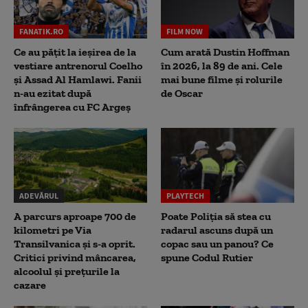
FANATIK.RO
FILM NOW
Ce au pățit la ieșirea de la
Cum arată Dustin Hoffman
vestiare antrenorul Coelho
în 2026, la 89 de ani. Cele
și Assad Al Hamlawi. Fanii
mai bune filme și rolurile
n-au ezitat după
de Oscar
înfrângerea cu FC Argeș
ADEVĂRUL
PLAYTECH
A parcurs aproape 700 de
Poate Poliția să stea cu
kilometri pe Via
radarul ascuns după un
Transilvanica și s-a oprit.
copac sau un panou? Ce
Critici privind mâncarea,
spune Codul Rutier
alcoolul și prețurile la
cazare