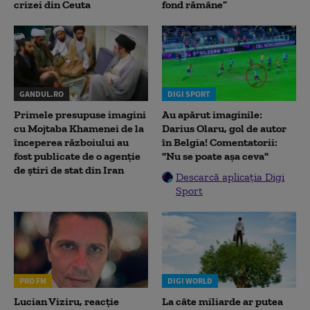
crizei din Ceuta
fond rămâne”
GANDUL.RO
DIGI SPORT
Primele presupuse imagini
Au apărut imaginile:
cu Mojtaba Khamenei de la
Darius Olaru, gol de autor
începerea războiului au
în Belgia! Comentatorii:
fost publicate de o agenție
"Nu se poate așa ceva"
de știri de stat din Iran
Descarcă aplicația Digi
Sport
PRO FM
DIGI WORLD
Lucian Viziru, reacție
La câte miliarde ar putea