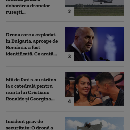
doborârea dronelor
2
rusești...
Drona care a explodat
în Bulgaria, aproape de
România, a fost
identificată. Ce arată...
3
Mii de fani s-au strâns
la o catedrală pentru
nunta lui Cristiano
Ronaldo şi Georgina...
4
Incident grav de
securitate: O dronă a