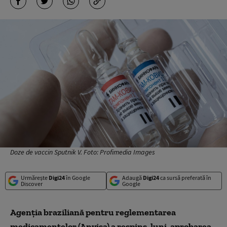
Doze de vaccin Sputnik V. Foto: Profimedia Images
Urmărește
Digi24
în Google
Adaugă
Digi24
ca sursă preferată în
Discover
Google
Agenția braziliană pentru reglementarea
medicamentelor (Anvisa) a respins, luni, aprobarea