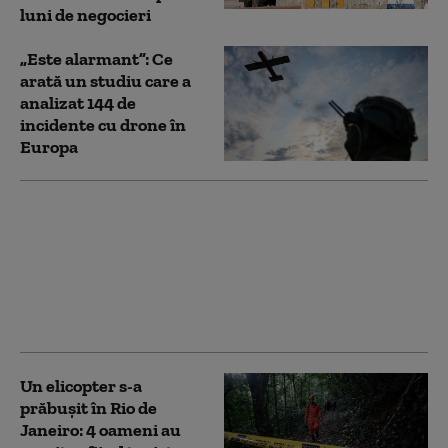
luni de negocieri
„Este alarmant”: Ce
arată un studiu care a
analizat 144 de
incidente cu drone în
Europa
Zelenski anunță o
desfășurare masivă de
militari nord-coreeni
în Rusia. Noua
estimare o depășește
pe cea din iulie
Un elicopter s-a
prăbușit în Rio de
Janeiro: 4 oameni au