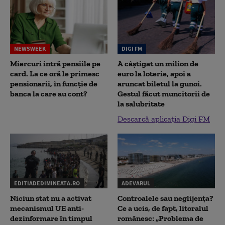
NEWSWEEK
DIGI FM
Miercuri intră pensiile pe
A câștigat un milion de
card. La ce oră le primesc
euro la loterie, apoi a
pensionarii, în funcție de
aruncat biletul la gunoi.
banca la care au cont?
Gestul făcut muncitorii de
la salubritate
Descarcă aplicația Digi FM
EDITIADEDIMINEATA.RO
ADEVARUL
Niciun stat nu a activat
Controalele sau neglijența?
mecanismul UE anti-
Ce a ucis, de fapt, litoralul
dezinformare în timpul
românesc: „Problema de