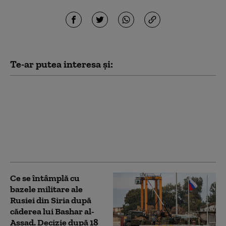
Te-ar putea interesa și:
„Leacul este mai
dăunător decât boala”:
De ce lipsa forței de
muncă ar putea
îngenunchea economia
de război a Rusiei
Ce se întâmplă cu
bazele militare ale
Rusiei din Siria după
căderea lui Bashar al-
Assad. Decizie după 18