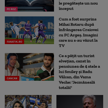
le pregătește un nou
început
PE ROZ
Cum a fost surprins
Mihai Rotaru după
înfrângerea Craiovei
cu FC Argeș. Imagini
care nu s-au văzut la
FANATIK.RO
TV
Ce a pățit un turist
elvețian, cazat în
pensiunea de 4 stele a
lui Smiley și Radu
Vâlcan, din Vama
CANCAN
Veche: 'Jecmăneală
totală!'