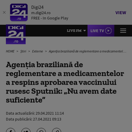
Digi24
VIEW
m.digi24.ro
FREE - In Google Play
LIVE TV
LIVE FM
HOME
Știri
Externe
Agenția braziliană de reglementare a medicamentelor a respins aprobarea vaccinului rusesc Sputnik: „Nu avem date suficiente”
Agenția braziliană de
reglementare a medicamentelor
a respins aprobarea vaccinului
rusesc Sputnik: „Nu avem date
suficiente”
Data actualizării:
29.04.2021 11:14
Data publicării:
27.04.2021 09:13