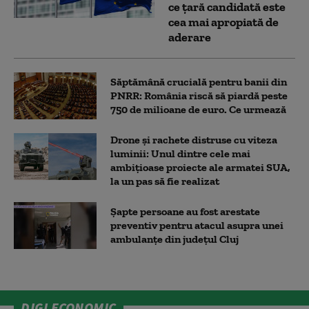
ce țară candidată este
cea mai apropiată de
aderare
Săptămână crucială pentru banii din
PNRR: România riscă să piardă peste
750 de milioane de euro. Ce urmează
Drone și rachete distruse cu viteza
luminii: Unul dintre cele mai
ambițioase proiecte ale armatei SUA,
la un pas să fie realizat
Șapte persoane au fost arestate
preventiv pentru atacul asupra unei
ambulanțe din județul Cluj
DIGI ECONOMIC