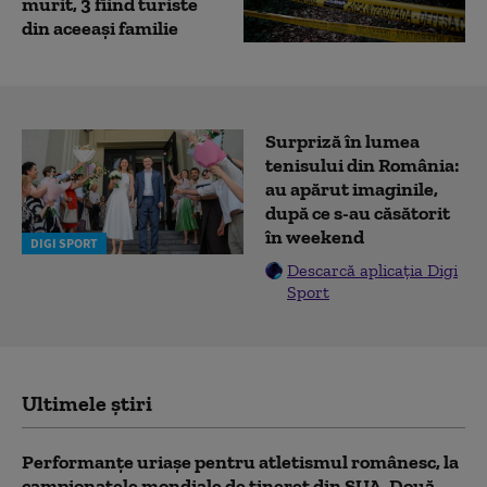
murit, 3 fiind turiste
din aceeaşi familie
Surpriză în lumea
tenisului din România:
au apărut imaginile,
după ce s-au căsătorit
în weekend
DIGI SPORT
Descarcă aplicația Digi
Sport
Ultimele știri
Performanțe uriașe pentru atletismul românesc, la
campionatele mondiale de tineret din SUA. Două