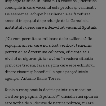
inspecție trimisă în Rusia nu a reușit să „identifice
condițiile în care vaccinul este produs și verificat”.
De asemenea, echipei braziliene i s-ar fi refuzat
accesul în spațiul de producție de la Gamaleia,
institutul rusesc care a dezvoltat vaccinul Sputnik.
„Nu vom permite ca milioane de brazilieni să fie
expuși la un ser care nu a fost verificat temeinic
pentru a i se determina calitatea, eficiența sau
nivelul de siguranță, iar având în vedere situația
prin care trecem, fără să știm care este echilibrul
dintre riscuri și beneficii”, a spus președintele
agenției, Antonio Barra Torres.
Rusia a reacționat la decizie printr-un mesaj pe
Twitter pe pagina
„Sputnik V”,
oficialii ruși spun că
este vorba de o
„decizie de natură politică, nu are