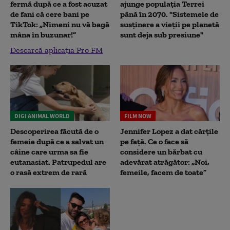
fermă după ce a fost acuzat
ajunge populația Terrei
de fani că cere bani pe
până în 2070. "Sistemele de
TikTok: „Nimeni nu vă bagă
susținere a vieții pe planetă
mâna în buzunar!”
sunt deja sub presiune"
Descarcă aplicația Pro FM
DIGI ANIMAL WORLD
FILM NOW
Descoperirea făcută de o
Jennifer Lopez a dat cărțile
femeie după ce a salvat un
pe față. Ce o face să
câine care urma sa fie
considere un bărbat cu
eutanasiat. Patrupedul are
adevărat atrăgător: „Noi,
o rasă extrem de rară
femeile, facem de toate”