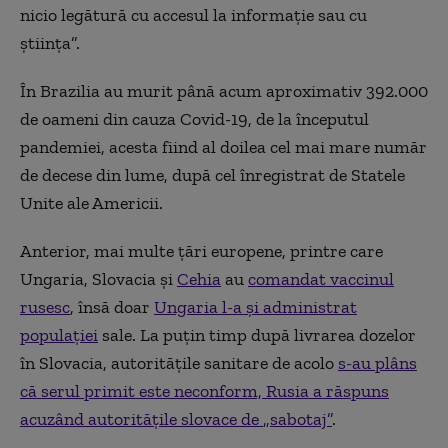
nicio legătură cu accesul la informație sau cu
știința”.
În Brazilia au murit până acum aproximativ 392.000
de oameni din cauza Covid-19, de la începutul
pandemiei, acesta fiind al doilea cel mai mare număr
de decese din lume, după cel înregistrat de Statele
Unite ale Americii.
Anterior, mai multe țări europene, printre care
Ungaria, Slovacia și
Cehia
au
comandat vaccinul
rusesc
, însă doar
Ungaria l-a și administrat
populației
sale. La puțin timp după livrarea dozelor
în Slovacia, autoritățile sanitare de acolo
s-au plâns
că serul primit este neconform, Rusia a răspuns
acuzând autoritățile slovace de
„sabotaj”
.