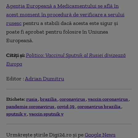
Agen
ția Europeană a Medicamentului se află în
acest moment în procedură de verificare a serului
rusesc
pentru a stabili dacă acesta este sigur și
poate fi aprobat pentru folosire în Uniunea
Europeană.
Citiți și:
Politico: Vaccinul Sputnik al Rusiei divizează
Europa
Editor :
Adrian Dumitru
Etichete:
rusia
brazilia
coronavirus
vaccin coronavirus
pandemie coronavirus
covid-19
coronavirus brazilia
sputnik v
vaccin sputnik v
Urmărește știrile Digi24.ro și pe
Google News