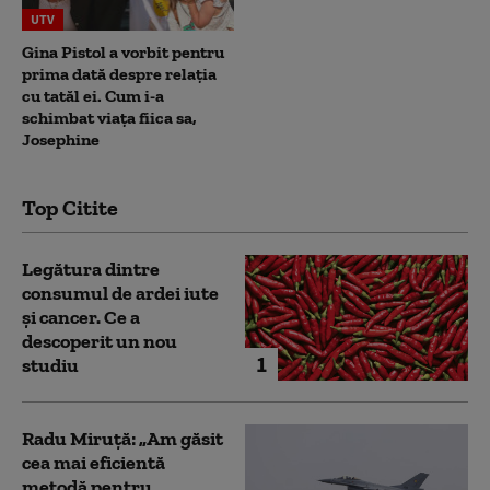
UTV
Gina Pistol a vorbit pentru
prima dată despre relația
cu tatăl ei. Cum i-a
schimbat viața fiica sa,
Josephine
Top Citite
Legătura dintre
consumul de ardei iute
și cancer. Ce a
descoperit un nou
1
studiu
Radu Miruță: „Am găsit
cea mai eficientă
metodă pentru