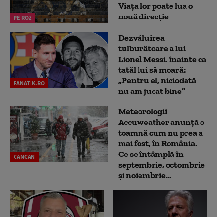
Viața lor poate lua o
nouă direcție
PE ROZ
Dezvăluirea
tulburătoare a lui
Lionel Messi, înainte ca
tatăl lui să moară:
„Pentru el, niciodată
FANATIK.RO
nu am jucat bine”
Meteorologii
Accuweather anunță o
toamnă cum nu prea a
mai fost, în România.
Ce se întâmplă în
CANCAN
septembrie, octombrie
și noiembrie...