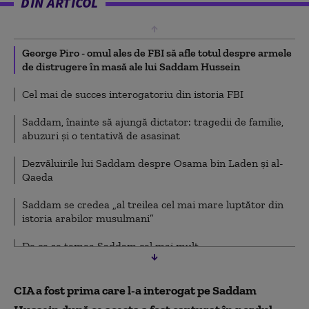
DIN ARTICOL
George Piro - omul ales de FBI să afle totul despre armele
de distrugere în masă ale lui Saddam Hussein
Cel mai de succes interogatoriu din istoria FBI
Saddam, înainte să ajungă dictator: tragedii de familie,
abuzuri și o tentativă de asasinat
Dezvăluirile lui Saddam despre Osama bin Laden și al-
Qaeda
Saddam se credea „al treilea cel mai mare luptător din
istoria arabilor musulmani”
De ce se temea Saddam cel mai mult
Cea mai mare greșeală făcută de SUA în Irak
CIA a fost prima care l-a interogat pe Saddam