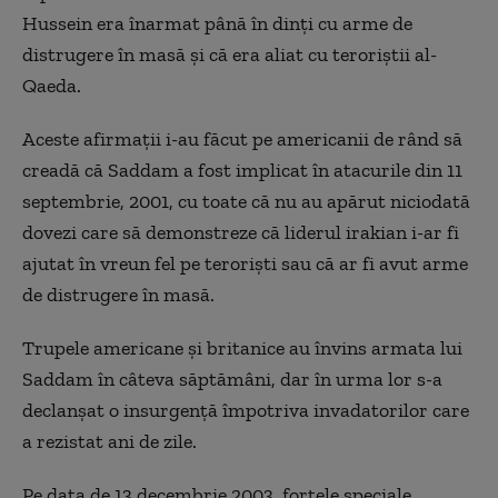
Hussein era înarmat până în dinți cu arme de
distrugere în masă și că era aliat cu teroriștii al-
Qaeda.
Aceste afirmații i-au făcut pe americanii de rând să
creadă că Saddam a fost implicat în atacurile din 11
septembrie, 2001, cu toate că nu au apărut niciodată
dovezi care să demonstreze că liderul irakian i-ar fi
ajutat în vreun fel pe teroriști sau că ar fi avut arme
de distrugere în masă.
Trupele americane și britanice au învins armata lui
Saddam în câteva săptămâni, dar în urma lor s-a
declanșat o insurgență împotriva invadatorilor care
a rezistat ani de zile.
Pe data de 13 decembrie 2003, forțele speciale