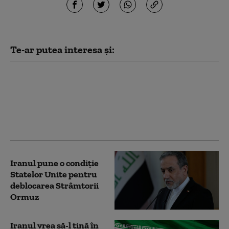
Te-ar putea interesa și:
Omanul avertizează că
atacurile asupra
navelor în Strâmtoarea
Ormuz pot afecta
negocierile cu Iranul
Iranul pune o condiție
Statelor Unite pentru
deblocarea Strâmtorii
Ormuz
Iranul vrea să-l țină în