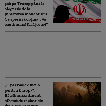
șah pe Trump până la
alegerile de la
jumătatea mandatului.
Ce speră să obțină: „Va
continua să facă jocuri”
Marja de manevră a lui
Donald Trump în
privința Iranului, din
ce în ce mai limitată:
liderul SUA este prins
între opțiuni
neatractive
„O perioadă dificilă
pentru Europa”.
Bătrânul continent,
afectat de războaiele
din Ucraina și Iran,