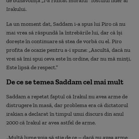
de bunăvoință „i-a ridicat moralul” fostului lider al
Irakului.
La un moment dat, Saddam i-a spus lui Piro că nu
mai vrea să răspundă la întrebările lui, dar că își
dorește în continuare să stea de vorbă cu el. Piro
profita de ocazie pentru a-i spune: „Ascultă, dacă nu
vrei să îmi spui ceva este în ordine, dar nu mă minți.
Este lipsă de respect.”
De ce se temea Saddam cel mai mult
Saddam a repetat faptul că Irakul nu avea arme de
distrugere în masă, dar problema era că dictatorul
irakian a declarat în timpul unui discurs din anul
2000 că Irakul ar avea astfel de arme.
„Multă lume voia să știe de ce – dacă nu avea arme