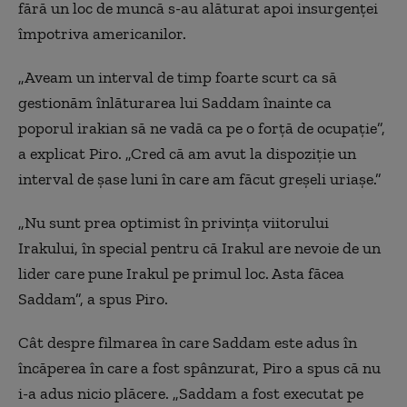
fără un loc de muncă s-au alăturat apoi insurgenței
împotriva americanilor.
„Aveam un interval de timp foarte scurt ca să
gestionăm înlăturarea lui Saddam înainte ca
poporul irakian să ne vadă ca pe o forță de ocupație”,
a explicat Piro. „Cred că am avut la dispoziție un
interval de șase luni în care am făcut greșeli uriașe.”
„Nu sunt prea optimist în privința viitorului
Irakului, în special pentru că Irakul are nevoie de un
lider care pune Irakul pe primul loc. Asta făcea
Saddam”, a spus Piro.
Cât despre filmarea în care Saddam este adus în
încăperea în care a fost spânzurat, Piro a spus că nu
i-a adus nicio plăcere. „Saddam a fost executat pe