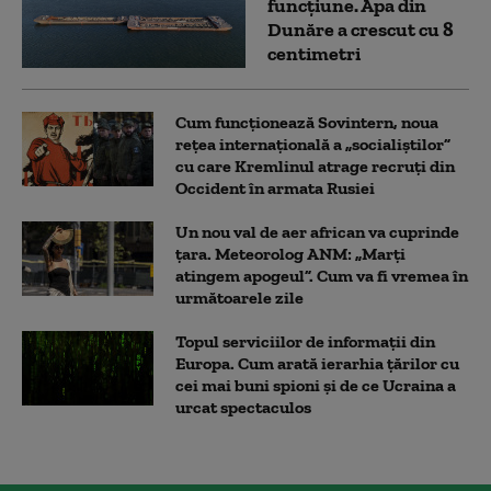
funcțiune. Apa din
Dunăre a crescut cu 8
centimetri
Cum funcționează Sovintern, noua
rețea internațională a „socialiștilor”
cu care Kremlinul atrage recruți din
Occident în armata Rusiei
Un nou val de aer african va cuprinde
țara. Meteorolog ANM: „Marți
atingem apogeul”. Cum va fi vremea în
următoarele zile
Topul serviciilor de informații din
Europa. Cum arată ierarhia țărilor cu
cei mai buni spioni și de ce Ucraina a
urcat spectaculos