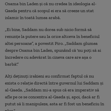
Osama bin Laden și că nu credea în ideologia al-
Qaeda pentru că scopul ei era să creeze un stat
islamic în toată lumea arabă.
„Ei bine, Saddam nu dorea sub nicio formă să
renunțe la putere sau la orice altceva în beneficiul
altei persoane”, a povestit Piro. „Saddam glumea
despre Osama bin Laden, spunând că 'nu poți să ai
încredere cu adevărat în cineva care are așa o
barbă'.”
Alți deținuți irakieni au confirmat faptul că nu
exista o relație directă între guvernul lui Saddam și
al-Qaeda. „Saddam mi-a spus că era imperativ să
afle pe ce se concentra al-Qaeda și, apoi, dacă ar fi
putut să îi manipuleze, asta ar fi fost un beneficiu în
plus.”