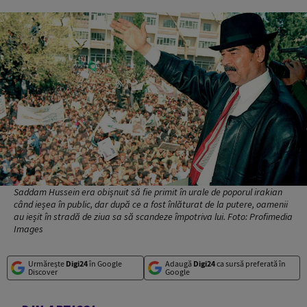
Saddam Hussein era obișnuit să fie primit în urale de poporul irakian
când ieșea în public, dar după ce a fost înlăturat de la putere, oamenii
au ieșit în stradă de ziua sa să scandeze împotriva lui. Foto: Profimedia
Images
Urmărește
Digi24
în Google
Adaugă
Digi24
ca sursă preferată în
Discover
Google