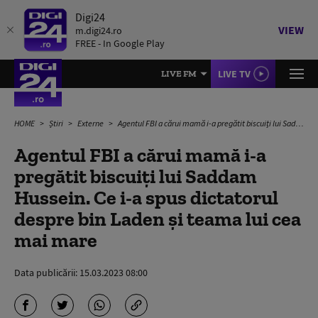
Digi24
VIEW
m.digi24.ro
FREE - In Google Play
LIVE TV
LIVE FM
HOME
Știri
Externe
Agentul FBI a cărui mamă i-a pregătit biscuiți lui Saddam Hussein. Ce i-a spus dictatorul despre bin Laden și teama lui cea mai mare
Agentul FBI a cărui mamă i-a
pregătit biscuiți lui Saddam
Hussein. Ce i-a spus dictatorul
despre bin Laden și teama lui cea
mai mare
Data publicării:
15.03.2023 08:00