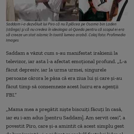
Saddam i-a dezvăluit lui Piro că nu îl plăcea pe Osama bin Laden
(stânga) și că nu credea în ideologia al-Qaeda pentru că scopul ei era
să creeze un stat islamic în toată lumea arabă. Colaj foto: Profimedia
Images
Saddam a văzut cum s-au manifestat irakienii la
televizor, iar asta l-a afectat emoțional profund. „L-a
făcut depresiv, iar la urma urmei, singurele
persoane cărora le păsa că era ziua lui și care și-au
făcut timp să consemneze acest lucru era agenții
FBI.”
„Mama mea a pregătit niște biscuiți făcuți în casă,
iar eu i-am adus [pentru Saddam]. Am servit ceai”, a
povestit Piro, care și-a amintit că acest simplu gest