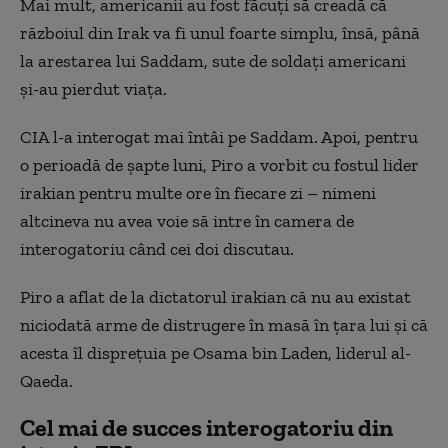
Mai mult, americanii au fost făcuți să creadă că
războiul din Irak va fi unul foarte simplu, însă, până
la arestarea lui Saddam, sute de soldați americani
și-au pierdut viața.
CIA l-a interogat mai întâi pe Saddam. Apoi, pentru
o perioadă de șapte luni, Piro a vorbit cu fostul lider
irakian pentru multe ore în fiecare zi – nimeni
altcineva nu avea voie să intre în camera de
interogatoriu când cei doi discutau.
Piro a aflat de la dictatorul irakian că nu au existat
niciodată arme de distrugere în masă în țara lui și că
acesta îl disprețuia pe Osama bin Laden, liderul al-
Qaeda.
Cel mai de succes interogatoriu din