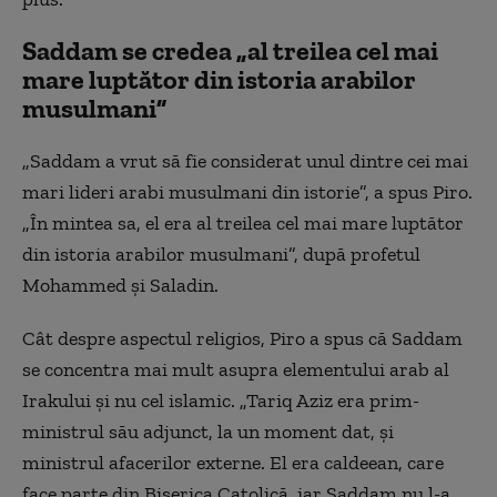
Saddam se credea „al treilea cel mai
mare luptător din istoria arabilor
musulmani”
„Saddam a vrut să fie considerat unul dintre cei mai
mari lideri arabi musulmani din istorie”, a spus Piro.
„În mintea sa, el era al treilea cel mai mare luptător
din istoria arabilor musulmani”, după profetul
Mohammed și Saladin.
Cât despre aspectul religios, Piro a spus că Saddam
se concentra mai mult asupra elementului arab al
Irakului și nu cel islamic. „Tariq Aziz era prim-
ministrul său adjunct, la un moment dat, și
ministrul afacerilor externe. El era caldeean, care
face parte din Biserica Catolică, iar Saddam nu l-a