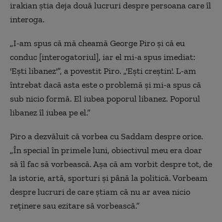
irakian știa deja două lucruri despre persoana care îl
interoga.
„I-am spus că mă cheamă George Piro și că eu
conduc [interogatoriul], iar el mi-a spus imediat:
'Ești libanez'”, a povestit Piro. „'Ești creștin'. L-am
întrebat dacă asta este o problemă și mi-a spus că
sub nicio formă. El iubea poporul libanez. Poporul
libanez îl iubea pe el.”
Piro a dezvăluit că vorbea cu Saddam despre orice.
„În special în primele luni, obiectivul meu era doar
să îl fac să vorbească. Așa că am vorbit despre tot, de
la istorie, artă, sporturi și până la politică. Vorbeam
despre lucruri de care știam că nu ar avea nicio
reținere sau ezitare să vorbească.”