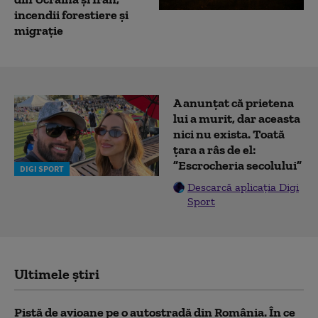
incendii forestiere și
migrație
A anunțat că prietena
lui a murit, dar aceasta
nici nu exista. Toată
țara a râs de el:
”Escrocheria secolului”
DIGI SPORT
Descarcă aplicația Digi
Sport
Ultimele știri
Pistă de avioane pe o autostradă din România. În ce