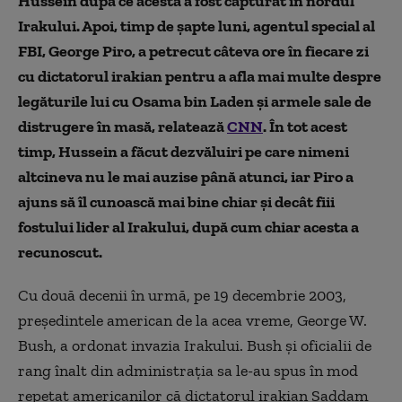
Hussein după ce acesta a fost capturat în nordul
Irakului. Apoi, timp de șapte luni, agentul special al
FBI, George Piro, a petrecut câteva ore în fiecare zi
cu dictatorul irakian pentru a afla mai multe despre
legăturile lui cu Osama bin Laden și armele sale de
distrugere în masă, relatează
CNN
. În tot acest
timp, Hussein a făcut dezvăluiri pe care nimeni
altcineva nu le mai auzise până atunci, iar Piro a
ajuns să îl cunoască mai bine chiar și decât fiii
fostului lider al Irakului, după cum chiar acesta a
recunoscut.
Cu două decenii în urmă, pe 19 decembrie 2003,
președintele american de la acea vreme, George W.
Bush, a ordonat invazia Irakului. Bush și oficialii de
rang înalt din administrația sa le-au spus în mod
repetat americanilor că dictatorul irakian Saddam