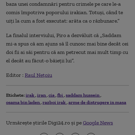
baza unei condamnări pentru crimele pe care le-a
comis împotriva poporului irakian. Totuși, când te
uiți la cum a fost executat: arăta ca o răzbunare.”
La finalul interviului, Piro a dezvăluit că „Saddam
mi-a spus că am ajuns să îl cunosc mai bine decât cei
doi fii ai săi pentru că am petrecut mai mult timp cu
el decât au făcut-o băieții lui”.
Editor :
Raul Nețoiu
Etichete:
irak
iran
cia
fbi
saddam hussein
osama bin laden
razboi irak
arme de distrugere in masa
Urmărește știrile Digi24.ro și pe
Google News