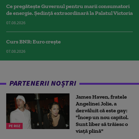
Ce pregătește Guvernul pentru marii consumatori
de energie. Ședință extraordinară la Palatul Victoria
07.08.2026
Curs BNR: Euro crește
07.08.2026
PARTENERII NOȘTRI
James Haven, fratele
Angelinei Jolie, a
dezvăluit că este gay:
"Încep un nou capitol.
Sunt liber să trăiesc o
PE ROZ
viață plină"