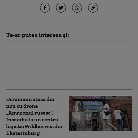
Te-ar putea interesa și:
Serviciile secrete
americane avertizează
că Putin ar putea ataca
o țară NATO încă din
această toamnă (WSJ)
Ucrainenii atacă din
nou cu drone
„Amazonul rusesc”.
Incendiu la un centru
logistic Wildberries din
Ekaterinburg