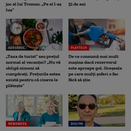
joc al lui Tromso. „Pe el l-aș
51 de ani
lua”
ADEVĂRUL
PLAYTECH
„Taxa de turist” sau prețul
De ce consumă mai mult
normal al vacanței? „Nu vă
mașina dacă rezervorul
obligă nimeni să
este aproape gol. Greșeala
cumpărați. Prețurile astea
pe care mulți șoferi o fac
există pentru că cineva le
fără să știe
plătește”
NEWSWEEK
DIGI FM