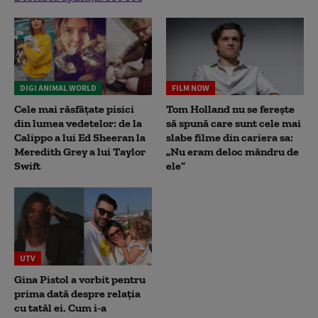
DIGI ANIMAL WORLD
FILM NOW
Cele mai răsfățate pisici
Tom Holland nu se ferește
din lumea vedetelor: de la
să spună care sunt cele mai
Calippo a lui Ed Sheeran la
slabe filme din cariera sa:
Meredith Grey a lui Taylor
„Nu eram deloc mândru de
Swift
ele”
UTV
Gina Pistol a vorbit pentru
prima dată despre relația
cu tatăl ei. Cum i-a