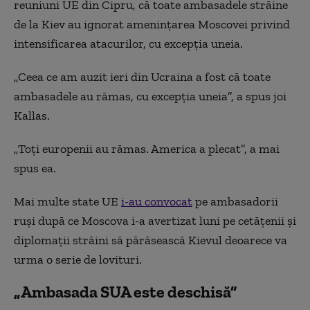
reuniuni UE din Cipru, că toate ambasadele străine
de la Kiev au ignorat ameninţarea Moscovei privind
intensificarea atacurilor, cu excepţia uneia.
„Ceea ce am auzit ieri din Ucraina a fost că toate
ambasadele au rămas, cu excepţia uneia”, a spus joi
Kallas.
„Toţi europenii au rămas. America a plecat”, a mai
spus ea.
Mai multe state UE
i-au convocat
pe ambasadorii
ruşi după ce Moscova i-a avertizat luni pe cetăţenii şi
diplomaţii străini să părăsească Kievul deoarece va
urma o serie de lovituri.
„Ambasada SUA este deschisă”