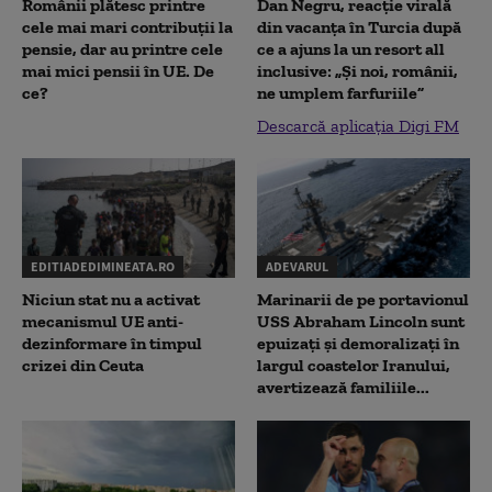
Românii plătesc printre
Dan Negru, reacție virală
cele mai mari contribuții la
din vacanța în Turcia după
pensie, dar au printre cele
ce a ajuns la un resort all
mai mici pensii în UE. De
inclusive: „Și noi, românii,
ce?
ne umplem farfuriile”
Descarcă aplicația Digi FM
EDITIADEDIMINEATA.RO
ADEVARUL
Niciun stat nu a activat
Marinarii de pe portavionul
mecanismul UE anti-
USS Abraham Lincoln sunt
dezinformare în timpul
epuizați și demoralizați în
crizei din Ceuta
largul coastelor Iranului,
avertizează familiile...