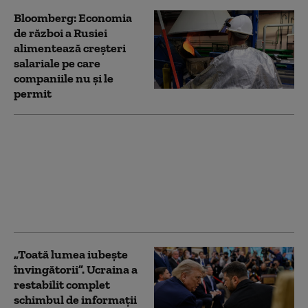
Bloomberg: Economia
de război a Rusiei
alimentează creşteri
salariale pe care
companiile nu şi le
permit
NATO a interceptat cu
250% mai multe
avioane rusești în
apropierea teritoriului
său. Bilanț îngrijorător:
„Cifrele nu mint”
„Toată lumea iubește
învingătorii”. Ucraina a
restabilit complet
schimbul de informații