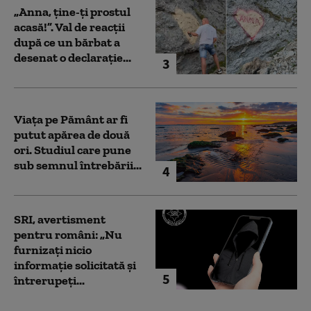
„Anna, ţine-ţi prostul
acasă!”. Val de reacții
după ce un bărbat a
desenat o declarație...
3
Viața pe Pământ ar fi
putut apărea de două
ori. Studiul care pune
sub semnul întrebării...
4
SRI, avertisment
pentru români: „Nu
furnizați nicio
informație solicitată și
5
întrerupeți...