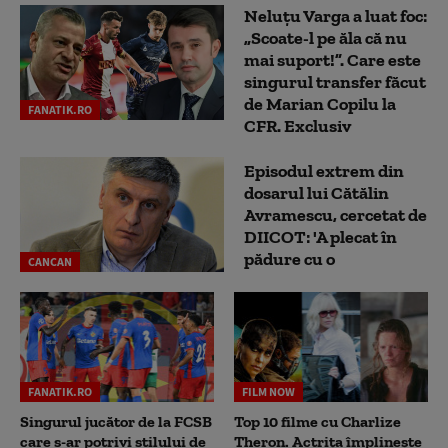
Neluțu Varga a luat foc:
„Scoate-l pe ăla că nu
mai suport!”. Care este
singurul transfer făcut
de Marian Copilu la
FANATIK.RO
CFR. Exclusiv
Episodul extrem din
dosarul lui Cătălin
Avramescu, cercetat de
DIICOT: 'A plecat în
pădure cu o
CANCAN
FANATIK.RO
FILM NOW
Singurul jucător de la FCSB
Top 10 filme cu Charlize
care s-ar potrivi stilului de
Theron. Actrița împlinește