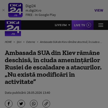
Digi24
VIEW
m.digi24.ro
FREE - In Google Play
LIVE TV
LIVE FM
HOME
Știri
Externe
Ambasada SUA din Kiev rămâne deschisă, în ciuda amenințărilor Rusiei de escaladare a atacurilor. „Nu există modificări în activitate”
Ambasada SUA din Kiev rămâne
deschisă, în ciuda amenințărilor
Rusiei de escaladare a atacurilor.
„Nu există modificări în
activitate”
Data publicării:
28.05.2026 13:40