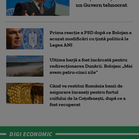
un Guvern tehnocrat
Prima reacție a PSD după ce Bolojan a
acuzat modificări cu țintă politică la
Legea ANI
Ultima barjă a fost încărcată pentru
redirecționarea Dunării. Bolojan: „Mai
avem patru-cinci zile”
Când va restitui România banii de
asigurare încasați pentru furtul
coifului de la Coțofenești, după ce a
fost recuperat
DIGI ECONOMIC