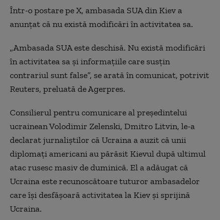
Într-o postare pe X, ambasada SUA din Kiev a
anunţat că nu există modificări în activitatea sa.
„Ambasada SUA este deschisă. Nu există modificări
în activitatea sa şi informaţiile care susţin
contrariul sunt false”, se arată în comunicat, potrivit
Reuters, preluată de Agerpres.
Consilierul pentru comunicare al preşedintelui
ucrainean Volodimir Zelenski, Dmitro Litvin, le-a
declarat jurnaliştilor că Ucraina a auzit că unii
diplomaţi americani au părăsit Kievul după ultimul
atac rusesc masiv de duminică. El a adăugat că
Ucraina este recunoscătoare tuturor ambasadelor
care îşi desfăşoară activitatea la Kiev şi sprijină
Ucraina.