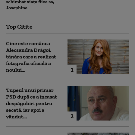
schimbat viața fiica sa,
Josephine
Top Citite
Cine este românca
Alecsandra Drăgoi,
tânăra care a realizat
fotografia oficială a
1
noului...
Tupeul unui primar
PSD după ce a încasat
despăgubiri pentru
secetă, iar apoi a
2
vândut...