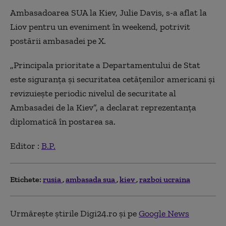
Ambasadoarea SUA la Kiev, Julie Davis, s-a aflat la
Liov pentru un eveniment în weekend, potrivit
postării ambasadei pe X.
„Principala prioritate a Departamentului de Stat
este siguranţa şi securitatea cetăţenilor americani şi
revizuieşte periodic nivelul de securitate al
Ambasadei de la Kiev”, a declarat reprezentanţa
diplomatică în postarea sa.
Editor :
B.P.
Etichete:
rusia
ambasada sua
kiev
razboi ucraina
Urmărește știrile Digi24.ro și pe
Google News