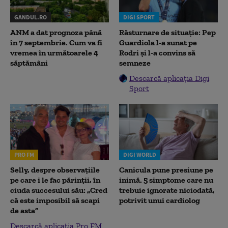
GANDUL.RO
DIGI SPORT
ANM a dat prognoza până
Răsturnare de situație: Pep
în 7 septembrie. Cum va fi
Guardiola l-a sunat pe
vremea în următoarele 4
Rodri și l-a convins să
săptămâni
semneze
Descarcă aplicația Digi
Sport
PRO FM
DIGI WORLD
Selly, despre observațiile
Canicula pune presiune pe
pe care i le fac părinții, în
inimă. 5 simptome care nu
ciuda succesului său: „Cred
trebuie ignorate niciodată,
că este imposibil să scapi
potrivit unui cardiolog
de asta”
Descarcă aplicația Pro FM