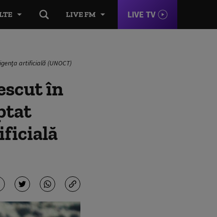
LIVE TV
LTE
LIVE FM
ligenţa artificială (UNOCT)
escut în
ptat
ificială