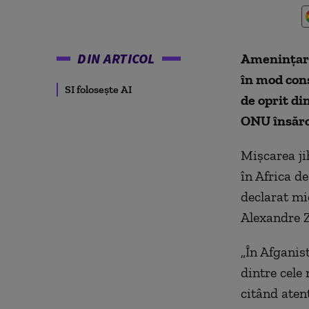
DIN ARTICOL
Ameninţarea
în mod cons
SI folosește AI
de oprit di
ONU însărc
Mişcarea ji
în Africa de
declarat mi
Alexandre Z
„În Afganis
dintre cele 
citând aten