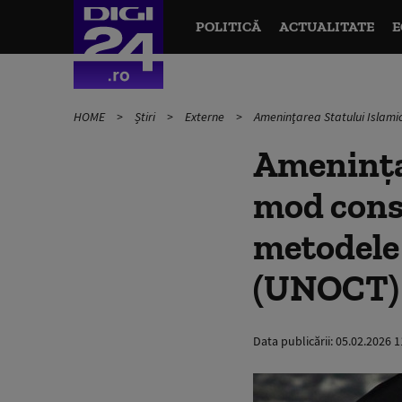
POLITICĂ
ACTUALITATE
E
HOME
Știri
Externe
Ameninţarea Statului Islamic 
Ameninţar
mod const
metodele 
(UNOCT)
Data publicării:
05.02.2026 1