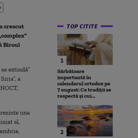
e
TOP CITITE
a crescut
 „complex”
ă Biroul
1
 se extindă”
Sărbătoare
importantă în
Siria”, a
calendarul ortodox pe
 UNOCT,
7 august: Ce tradiții se
respectă și cui...
prezinte una
niat el,
cembrie,
2