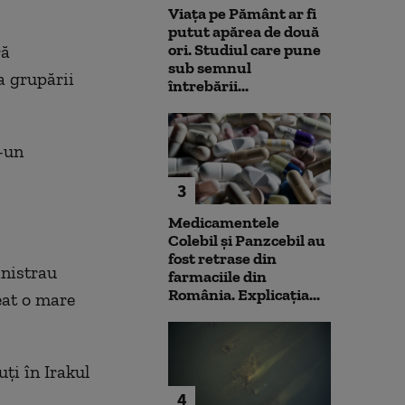
Viața pe Pământ ar fi
putut apărea de două
ori. Studiul care pune
ră
sub semnul
a grupării
întrebării...
r-un
3
Medicamentele
Colebil și Panzcebil au
fost retrase din
inistrau
farmaciile din
România. Explicația...
reat o mare
ţi în Irakul
4