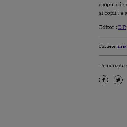
scopuri de r
şi copii”, a 
Editor :
B.P.
Etichete:
siri
Urmărește ș