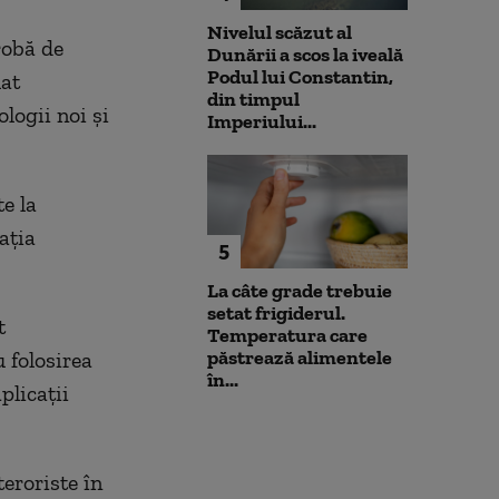
Nivelul scăzut al
robă de
Dunării a scos la iveală
Podul lui Constantin,
uat
din timpul
logii noi şi
Imperiului...
e la
aţia
5
La câte grade trebuie
setat frigiderul.
t
Temperatura care
păstrează alimentele
u folosirea
în...
plicaţii
teroriste în