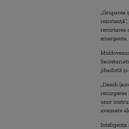
„Gruparea şi
rezistenţă”,
recurtarea 
emergente, 
Moldoveanca
Secretariat
jihadistă şi
„Daesh (acro
recurgerea l
unor instru
avansate ale
Inteligenţa 