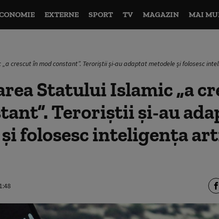
CONOMIE
EXTERNE
SPORT
TV
MAGAZIN
MAI MU
„a crescut în mod constant”. Teroriștii și-au adaptat metodele și folosesc inte
ea Statului Islamic „a cr
ant”. Teroriștii și-au ada
și folosesc inteligenţa art
1:48