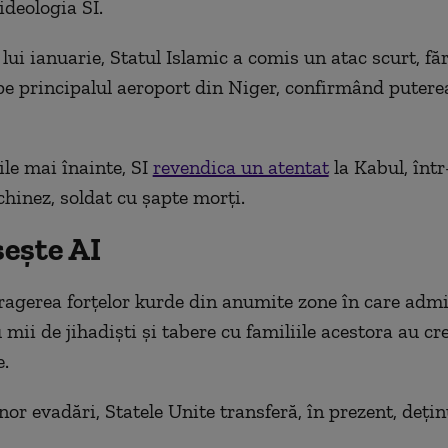
ideologia SI.
 lui ianuarie, Statul Islamic a comis un atac scurt, fă
pe principalul aeroport din Niger, confirmând putere
ile mai înainte, SI
revendica un atentat
la Kabul, înt
chinez, soldat cu şapte morţi.
sește AI
etragerea forţelor kurde din anumite zone în care adm
 mii de jihadişti şi tabere cu familiile acestora au c
e.
or evadări, Statele Unite transferă, în prezent, deţinu