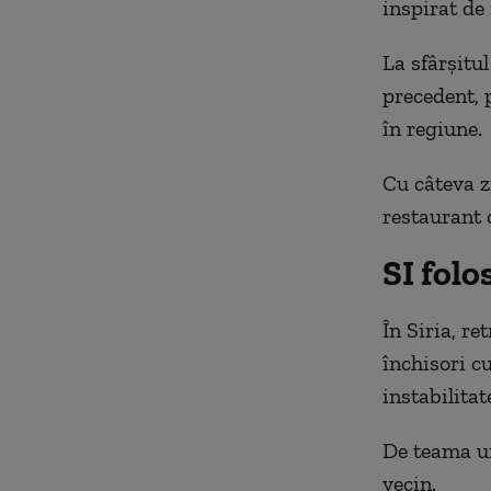
inspirat de 
La sfârşitul
precedent, 
în regiune.
Cu câteva z
restaurant 
SI folo
În Siria, r
închisori cu
instabilitat
De teama un
vecin.