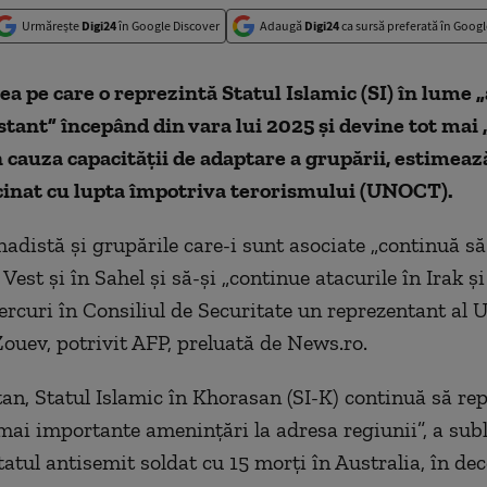
Urmărește
Digi24
în Google Discover
Adaugă
Digi24
ca sursă preferată în Googl
 pe care o reprezintă Statul Islamic (SI) în lume „
tant” începând din vara lui 2025 şi devine tot mai
n cauza capacităţii de adaptare a grupării, estimeaz
inat cu lupta împotriva terorismului (UNOCT).
hadistă şi grupările care-i sunt asociate „continuă să
 Vest şi în Sahel şi să-şi „continue atacurile în Irak şi 
ercuri în Consiliul de Securitate un reprezentant al
ouev, potrivit AFP, preluată de News.ro.
tan, Statul Islamic în Khorasan (SI-K) continuă să re
mai importante ameninţări la adresa regiunii”, a subli
tatul antisemit soldat cu 15 morţi în Australia, în de