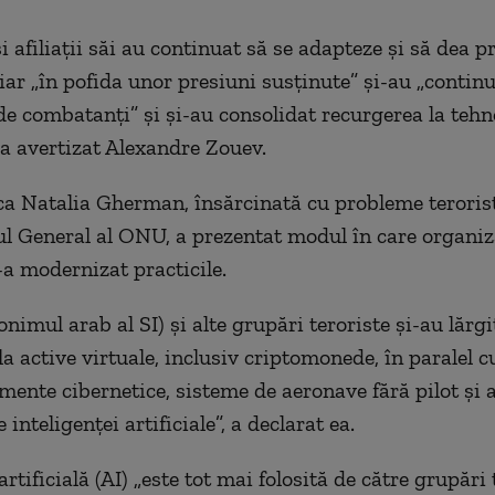
 afiliaţii săi au continuat să se adapteze şi să dea p
 iar „în pofida unor presiuni susţinute” şi-au „contin
de combatanţi” şi şi-au consolidat recurgerea la tehno
a avertizat Alexandre Zouev.
 Natalia Gherman, însărcinată cu probleme terorist
ul General al ONU, a prezentat modul în care organiz
-a modernizat practicile.
nimul arab al SI) şi alte grupări teroriste şi-au lărgi
a active virtuale, inclusiv criptomonede, în paralel c
mente cibernetice, sisteme de aeronave fără pilot şi a
 inteligenţei artificiale”, a declarat ea.
artificială (AI) „este tot mai folosită de către grupări 