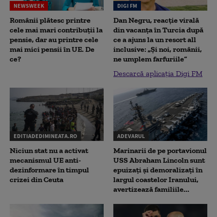
NEWSWEEK
DIGI FM
Românii plătesc printre
Dan Negru, reacție virală
cele mai mari contribuții la
din vacanța în Turcia după
pensie, dar au printre cele
ce a ajuns la un resort all
mai mici pensii în UE. De
inclusive: „Și noi, românii,
ce?
ne umplem farfuriile”
Descarcă aplicația Digi FM
EDITIADEDIMINEATA.RO
ADEVARUL
Niciun stat nu a activat
Marinarii de pe portavionul
mecanismul UE anti-
USS Abraham Lincoln sunt
dezinformare în timpul
epuizați și demoralizați în
crizei din Ceuta
largul coastelor Iranului,
avertizează familiile...