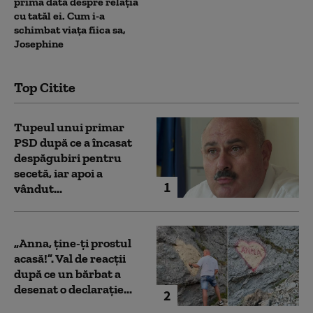
prima dată despre relația
cu tatăl ei. Cum i-a
schimbat viața fiica sa,
Josephine
Top Citite
Tupeul unui primar
PSD după ce a încasat
despăgubiri pentru
secetă, iar apoi a
1
vândut...
„Anna, ţine-ţi prostul
acasă!”. Val de reacții
după ce un bărbat a
desenat o declarație...
2