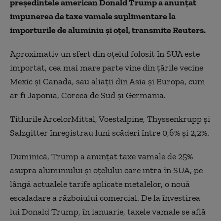
preşedintele american Donald Trump a anunţat
impunerea de taxe vamale suplimentare la
importurile de aluminiu şi oţel, transmite Reuters.
Aproximativ un sfert din oţelul folosit în SUA este
importat, cea mai mare parte vine din ţările vecine
Mexic şi Canada, sau aliaţii din Asia şi Europa, cum
ar fi Japonia, Coreea de Sud şi Germania.
Titlurile ArcelorMittal, Voestalpine, Thyssenkrupp şi
Salzgitter înregistrau luni scăderi între 0,6% şi 2,2%.
Duminică, Trump a anunţat taxe vamale de 25%
asupra aluminiului şi oţelului care intră în SUA, pe
lângă actualele tarife aplicate metalelor, o nouă
escaladare a războiului comercial. De la învestirea
lui Donald Trump, în ianuarie, taxele vamale se află