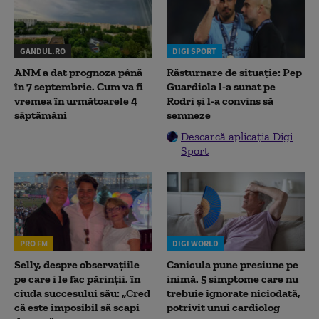
GANDUL.RO
DIGI SPORT
ANM a dat prognoza până
Răsturnare de situație: Pep
în 7 septembrie. Cum va fi
Guardiola l-a sunat pe
vremea în următoarele 4
Rodri și l-a convins să
săptămâni
semneze
Descarcă aplicația Digi
Sport
PRO FM
DIGI WORLD
Selly, despre observațiile
Canicula pune presiune pe
pe care i le fac părinții, în
inimă. 5 simptome care nu
ciuda succesului său: „Cred
trebuie ignorate niciodată,
că este imposibil să scapi
potrivit unui cardiolog