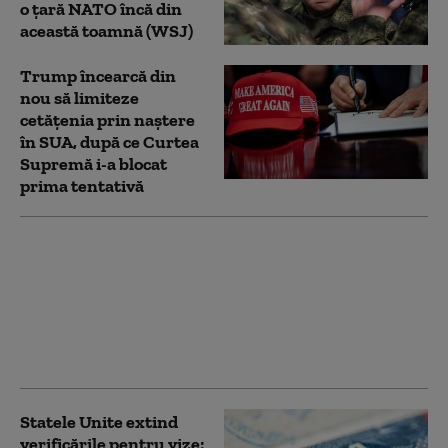
o țară NATO încă din
această toamnă (WSJ)
Trump încearcă din
nou să limiteze
cetățenia prin naștere
în SUA, după ce Curtea
Supremă i-a blocat
prima tentativă
SUA impun noi
sancţiuni împotriva
Cubei. Marco Rubio:
„Nu vom tolera
operaţiuni ostile la uşa
noastră”
Statele Unite extind
verificările pentru vize: