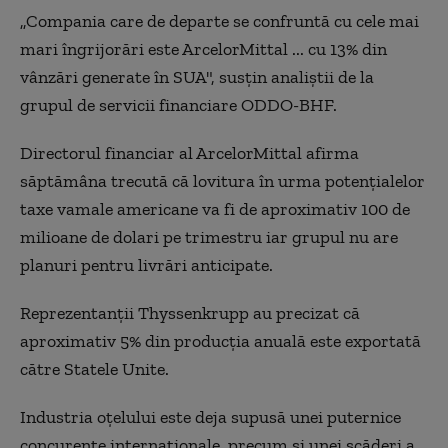
„Compania care de departe se confruntă cu cele mai
mari îngrijorări este ArcelorMittal ... cu 13% din
vânzări generate în SUA", susţin analiştii de la
grupul de servicii financiare ODDO-BHF.
Directorul financiar al ArcelorMittal afirma
săptămâna trecută că lovitura în urma potenţialelor
taxe vamale americane va fi de aproximativ 100 de
milioane de dolari pe trimestru iar grupul nu are
planuri pentru livrări anticipate.
Reprezentanţii Thyssenkrupp au precizat că
aproximativ 5% din producţia anuală este exportată
către Statele Unite.
Industria oţelului este deja supusă unei puternice
concurenţe internaţionale, precum şi unei scăderi a