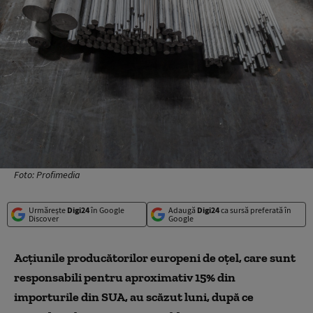
Foto: Profimedia
Urmărește
Digi24
în Google
Adaugă
Digi24
ca sursă preferată în
Discover
Google
Acţiunile producătorilor europeni de oţel, care sunt
responsabili pentru aproximativ 15% din
importurile din SUA, au scăzut luni, după ce