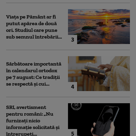
Viața pe Pământ ar fi
putut apărea de două
ori. Studiul care pune
sub semnul întrebării...
3
Sărbătoare importantă
în calendarul ortodox
pe 7 august: Ce tradiții
se respectă și cui...
4
SRI, avertisment
pentru români: „Nu
furnizați nicio
informație solicitată și
5
întrerupeți...