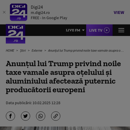
Digi24
VIEW
m.digi24.ro
FREE - In Google Play
LIVE TV
LIVE FM
HOME
Știri
Externe
Anunțul lui Trump privind noile taxe vamale asupra oțelului și aluminiului afectează puternic producătorii europeni
Anunțul lui Trump privind noile
taxe vamale asupra oțelului și
aluminiului afectează puternic
producătorii europeni
Data publicării:
10.02.2025 12:28