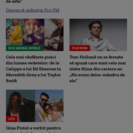
de asta”
Descarcă aplicația Pro FM
DIGI ANIMAL WORLD
FILM NOW
Cele mai răsfățate pisici
Tom Holland nu se ferește
din lumea vedetelor: de la
să spună care sunt cele mai
Calippo a lui Ed Sheeran la
slabe filme din cariera sa:
Meredith Grey a lui Taylor
„Nu eram deloc mândru de
Swift
ele”
UTV
Gina Pistol a vorbit pentru