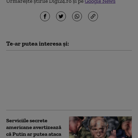
Urmărește știrile Digi24.ro și pe
Google News
Te-ar putea interesa și:
Noi măsuri ale
administrației Trump
împotriva
universităților:
Investigații privind
admiterea și protestele
pro-palestiniene
Serviciile secrete
americane avertizează
că Putin ar putea ataca