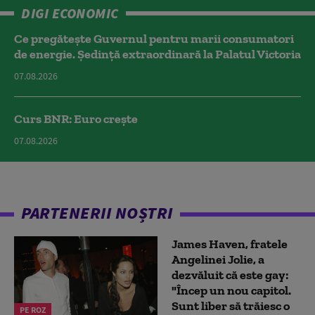
DIGI ECONOMIC
Ce pregătește Guvernul pentru marii consumatori
de energie. Ședință extraordinară la Palatul Victoria
07.08.2026
Curs BNR: Euro crește
07.08.2026
PARTENERII NOȘTRI
James Haven, fratele
Angelinei Jolie, a
dezvăluit că este gay:
"Încep un nou capitol.
Sunt liber să trăiesc o
PE ROZ