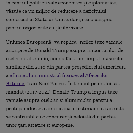
în centrul politicii sale economice şi diplomatice,
văzute ca un mijloc de reducere a deficitului
comercial al Statelor Unite, dar şi ca o pârghie
pentru negocierile cu ţările vizate.
Uniunea Europeană „va replica" noilor taxe vamale
anunţate de Donald Trump asupra importurilor de
oţel şi de aluminiu, cum a făcut în timpul măsurilor
similare din 2018 din partea preşedintelui american,
a
afirmat luni ministrul francez al Afacerilor
Externe
, Jean-Noel Barrot. În timpul primului său
mandat (2017-2021), Donald Trump a impus taxe
vamale asupra oţelului şi aluminiului pentru a
proteja industria americană, el estimând că aceasta
se confruntă cu o concurenţă neloială din partea
unor ţări asiatice şi europene.