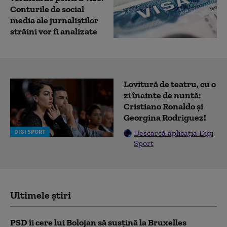
Conturile de social
media ale jurnaliștilor
străini vor fi analizate
Lovitură de teatru, cu o
zi înainte de nuntă:
Cristiano Ronaldo și
Georgina Rodriguez!
DIGI SPORT
Descarcă aplicația Digi
Sport
Ultimele știri
PSD îi cere lui Bolojan să susțină la Bruxelles