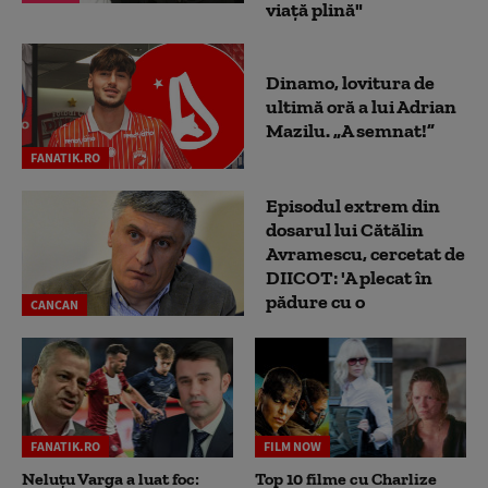
viață plină"
Dinamo, lovitura de
ultimă oră a lui Adrian
Mazilu. „A semnat!”
FANATIK.RO
Episodul extrem din
dosarul lui Cătălin
Avramescu, cercetat de
DIICOT: 'A plecat în
pădure cu o
CANCAN
FANATIK.RO
FILM NOW
Neluțu Varga a luat foc:
Top 10 filme cu Charlize