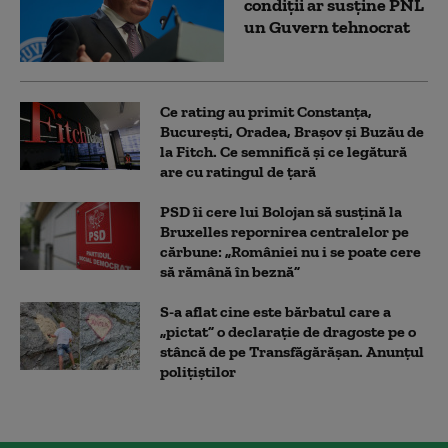
condiții ar susține PNL
un Guvern tehnocrat
Ce rating au primit Constanța,
București, Oradea, Brașov și Buzău de
la Fitch. Ce semnifică și ce legătură
are cu ratingul de țară
PSD îi cere lui Bolojan să susțină la
Bruxelles repornirea centralelor pe
cărbune: „României nu i se poate cere
să rămână în beznă”
S-a aflat cine este bărbatul care a
„pictat” o declarație de dragoste pe o
stâncă de pe Transfăgărășan. Anunțul
polițiștilor