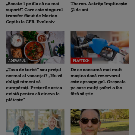
„Scoate-l pe ăla că nu mai
Theron. Actrița împlinește
suport!”. Care este singurul
51 de ani
transfer făcut de Marian
Copilu la CFR. Exclusiv
ADEVĂRUL
PLAYTECH
„Taxa de turist” sau prețul
De ce consumă mai mult
normal al vacanței? „Nu vă
mașina dacă rezervorul
obligă nimeni să
este aproape gol. Greșeala
cumpărați. Prețurile astea
pe care mulți șoferi o fac
există pentru că cineva le
fără să știe
plătește”