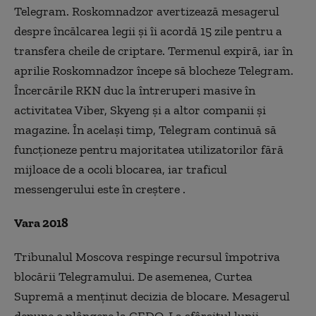
Telegram. Roskomnadzor avertizează mesagerul
despre încălcarea legii și îi acordă 15 zile pentru a
transfera cheile de criptare. Termenul expiră, iar în
aprilie Roskomnadzor începe să blocheze Telegram.
Încercările RKN duc la întreruperi masive în
activitatea Viber, Skyeng și a altor companii și
magazine. În același timp, Telegram continuă să
funcționeze pentru majoritatea utilizatorilor fără
mijloace de a ocoli blocarea, iar traficul
messengerului este în creștere .
Vara 2018
Tribunalul Moscova respinge recursul împotriva
blocării Telegramului. De asemenea, Curtea
Supremă a menținut decizia de blocare. Mesagerul
depune o plângere la CEDO. La sfârșitul lunii