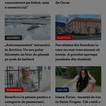
concentreze pe fotbal, asta
de Oscar
e meseria lui!”
ADEVĂRUL
PLAYTECH
„Antrenamentul” sezonului
Facultatea din România la
în Arctica: Un urs polar
care nu mai vrea nimeni să
folosește un bloc de gheață
înveţe. A pierdut aproape
pe post de halteră
jumătate din studenţi
NEWSWEEK
DIGI FM
Beneficiu la pensie pentru o
Ioana Țiriac, vacanță de lux
categorie de pensionari.
în Saint-Tropez. Cât costă o