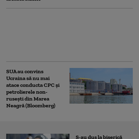
Musk nu permite
Ucrainei să utilizeze
reţeaua Starlink
pentru atacuri în
Rusia. Ce le-a spus
oficialilor de la Kiev
SUA au convins
Ucraina să nu mai
atace conducta CPC şi
petrolierele non-
ruseşti din Marea
Neagră (Bloomberg)
S-au dus la biserică