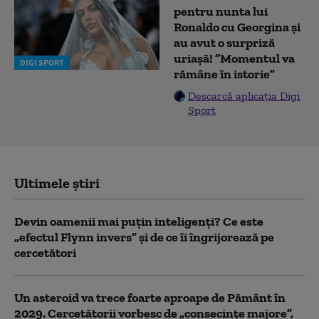
pentru nunta lui
Ronaldo cu Georgina și
au avut o surpriză
uriașă! ”Momentul va
DIGI SPORT
rămâne în istorie”
Descarcă aplicația Digi
Sport
Ultimele știri
Devin oamenii mai puțin inteligenți? Ce este
„efectul Flynn invers” și de ce îi îngrijorează pe
cercetători
Un asteroid va trece foarte aproape de Pământ în
2029. Cercetătorii vorbesc de „consecințe majore”,