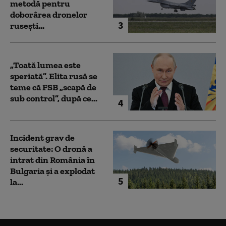
metodă pentru
doborârea dronelor
3
rusești...
„Toată lumea este
speriată”. Elita rusă se
teme că FSB „scapă de
sub control”, după ce...
4
Incident grav de
securitate: O dronă a
intrat din România în
Bulgaria şi a explodat
5
la...