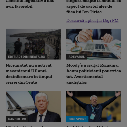
Consiliul legislativ a dat
singură noapte la hotelul cu
aviz favorabil
aspect de castel ales de
fiica lui Ion Țiriac
Descarcă aplicația Digi FM
EDITIADEDIMINEATA.RO
ADEVARUL
Niciun stat nu a activat
Moody’s a cruțat România.
mecanismul UE anti-
Acum politicienii pot strica
dezinformare în timpul
tot. Avertismentul
crizei din Ceuta
analiștilor
GANDUL.RO
DIGI SPORT