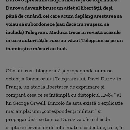
Durov a devenit brusc un atlet al libertății, deși,
până de curând, cei care acum deplâng arestarea sa
voiau să subordoneze (sau dacă nu reușesc, să
închidă) Telegram. Meduza trece în revistă ocaziile
în care autoritățile ruse au văzut Telegram ca pe un
inamic și ce măsuri au luat.
Oficialii ruși, bloggerii Z și propaganda numesc
detenția fondatorului Telegramului, Pavel Durov, în
Franța, un atac la libertatea de exprimare și
compară ceea ce se întâmplă cu distopicul „1984” al
lui George Orwell. Dincolo de asta există o explicație
mai amplă: unii „corespondenți militari” și
propagandiști se tem că Durov va oferi chei de
criptare serviciilor de informații occidentale, care, în