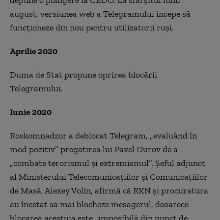
august, versiunea web a Telegramului începe să
funcționeze din nou pentru utilizatorii ruși.
Aprilie 2020
Duma de Stat propune oprirea blocării
Telegramului.
Iunie 2020
Roskomnadzor a deblocat Telegram, „evaluând în
mod pozitiv” pregătirea lui Pavel Durov de a
„combate terorismul și extremismul”. Şeful adjunct
al Ministerului Telecomunicaţiilor şi Comunicaţiilor
de Masă, Alexey Volin, afirmă că RKN şi procuratura
au încetat să mai blocheze mesagerul, deoarece
blocarea acestuia este „imposibilă din punct de