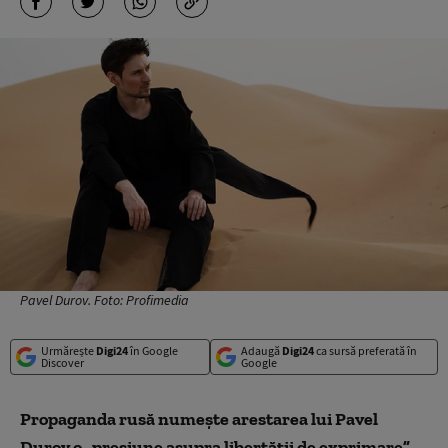
Pavel Durov. Foto: Profimedia
Urmărește
Digi24
în Google
Adaugă
Digi24
ca sursă preferată în
Discover
Google
Propaganda rusă numește arestarea lui Pavel
Durov o „presiune asupra libertății de exprimare”.