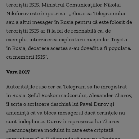
teroriștii ISIS. Ministrul Comunicațiilor Nikolai
Nikiforov este împotrivă : „Blocarea Telegramului
sau a altui mesager în Rusia pentru că este folosit de
teroriștii ISIS ar fi la fel de rezonabilă ca, de
exemplu, interzicerea exploatării mașinilor Toyota
în Rusia, deoarece acestea s-au dovedit a fi populare.
cu membrii ISIS”.
Vara 2017
Autoritățile ruse cer ca Telegram să fie înregistrat
în Rusia. Șeful Roskomnadzorului, Alexander Zharov,
îi scrie o scrisoare deschisă lui Pavel Durov și
amenință că va bloca mesagerul dacă cerințele nu
sunt îndeplinite. Durov îi reproșează lui Zharov
„necunoașterea modului în care este criptată
comunicarea” și îi răspunde că pentru a învinge