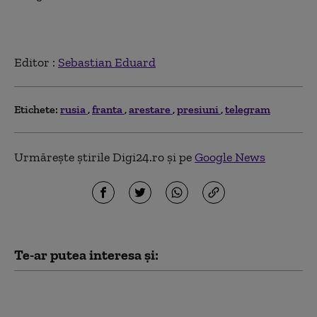
Editor :
Sebastian Eduard
Etichete:
rusia
franta
arestare
presiuni
telegram
Urmărește știrile Digi24.ro și pe
Google News
Te-ar putea interesa și:
Kim Jong Un are mai
mulți bani ca niciodată.