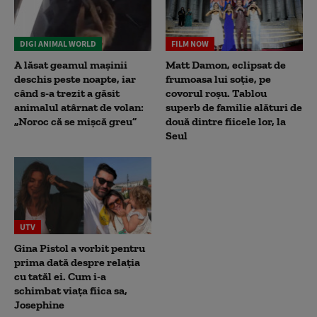
DIGI ANIMAL WORLD
FILM NOW
A lăsat geamul mașinii
Matt Damon, eclipsat de
deschis peste noapte, iar
frumoasa lui soție, pe
când s-a trezit a găsit
covorul roșu. Tablou
animalul atârnat de volan:
superb de familie alături de
„Noroc că se mișcă greu”
două dintre fiicele lor, la
Seul
UTV
Gina Pistol a vorbit pentru
prima dată despre relația
cu tatăl ei. Cum i-a
schimbat viața fiica sa,
Josephine