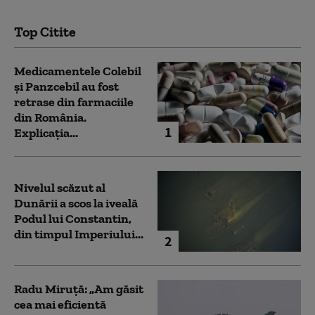
Top Citite
Medicamentele Colebil
și Panzcebil au fost
retrase din farmaciile
din România.
1
Explicația...
Nivelul scăzut al
Dunării a scos la iveală
Podul lui Constantin,
din timpul Imperiului...
2
Radu Miruță: „Am găsit
cea mai eficientă