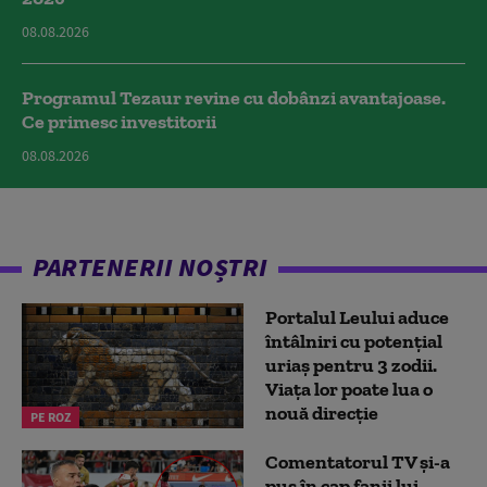
08.08.2026
Programul Tezaur revine cu dobânzi avantajoase.
Ce primesc investitorii
08.08.2026
PARTENERII NOȘTRI
Portalul Leului aduce
întâlniri cu potențial
uriaș pentru 3 zodii.
Viața lor poate lua o
nouă direcție
PE ROZ
Comentatorul TV și-a
pus în cap fanii lui