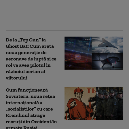
Cât a câștigat din
războiul Rusiei
împotriva Ucrainei
(Bloomberg)
De la „Top Gun” la
Ghost Bat: Cum arată
noua generație de
aeronave de luptă și ce
rol va avea pilotul în
războiul aerian al
viitorului
Cum funcționează
Sovintern, noua rețea
internațională a
„socialiștilor” cu care
Kremlinul atrage
recruți din Occident în
armata Rusiei