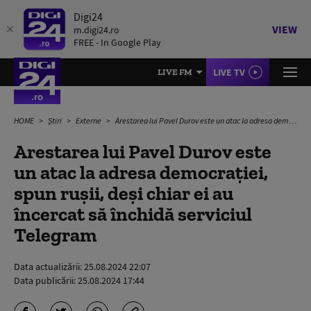
Digi24
VIEW
m.digi24.ro
FREE - In Google Play
LIVE TV
LIVE FM
HOME
Știri
Externe
Arestarea lui Pavel Durov este un atac la adresa democrației, spun rușii, deși chiar ei au încercat să închidă serviciul Telegram
Arestarea lui Pavel Durov este
un atac la adresa democrației,
spun rușii, deși chiar ei au
încercat să închidă serviciul
Telegram
Data actualizării:
25.08.2024 22:07
Data publicării:
25.08.2024 17:44