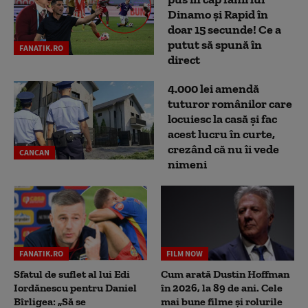
Dinamo și Rapid în
doar 15 secunde! Ce a
putut să spună în
FANATIK.RO
direct
4.000 lei amendă
tuturor românilor care
locuiesc la casă și fac
acest lucru în curte,
crezând că nu îi vede
CANCAN
nimeni
FANATIK.RO
FILM NOW
Sfatul de suflet al lui Edi
Cum arată Dustin Hoffman
Iordănescu pentru Daniel
în 2026, la 89 de ani. Cele
Bîrligea: „Să se
mai bune filme și rolurile