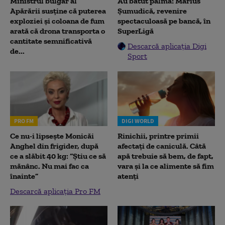
Ministrul bulgar al
Au bătut palma! Marius
Apărării susține că puterea
Șumudică, revenire
exploziei și coloana de fum
spectaculoasă pe bancă, în
arată că drona transporta o
SuperLigă
cantitate semnificativă
Descarcă aplicația Digi
de...
Sport
PRO FM
DIGI WORLD
Ce nu-i lipsește Monicăi
Rinichii, printre primii
Anghel din frigider, după
afectați de caniculă. Câtă
ce a slăbit 40 kg: “Știu ce să
apă trebuie să bem, de fapt,
mănânc. Nu mai fac ca
vara și la ce alimente să fim
înainte”
atenți
Descarcă aplicația Pro FM