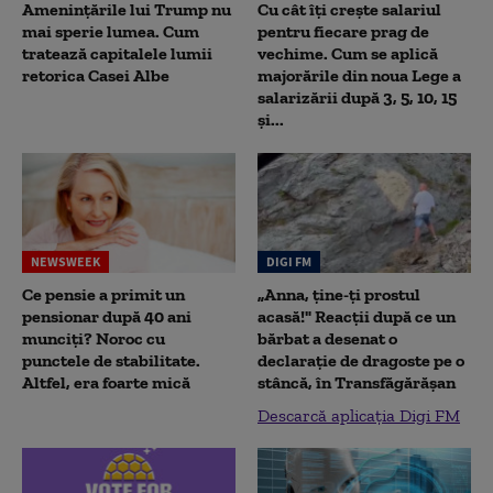
Amenințările lui Trump nu
Cu cât îți crește salariul
mai sperie lumea. Cum
pentru fiecare prag de
tratează capitalele lumii
vechime. Cum se aplică
retorica Casei Albe
majorările din noua Lege a
salarizării după 3, 5, 10, 15
și...
NEWSWEEK
DIGI FM
Ce pensie a primit un
„Anna, ţine-ţi prostul
pensionar după 40 ani
acasă!" Reacţii după ce un
munciți? Noroc cu
bărbat a desenat o
punctele de stabilitate.
declaraţie de dragoste pe o
Altfel, era foarte mică
stâncă, în Transfăgărăşan
Descarcă aplicația Digi FM