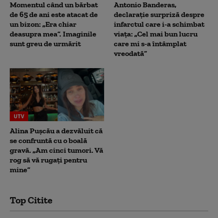
Momentul când un bărbat
Antonio Banderas,
de 65 de ani este atacat de
declarație surpriză despre
un bizon: „Era chiar
infarctul care i-a schimbat
deasupra mea”. Imaginile
viața: „Cel mai bun lucru
sunt greu de urmărit
care mi s-a întâmplat
vreodată”
UTV
Alina Pușcău a dezvăluit că
se confruntă cu o boală
gravă. „Am cinci tumori. Vă
rog să vă rugați pentru
mine”
Top Citite