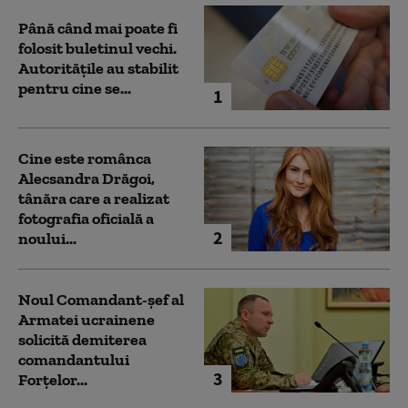
Până când mai poate fi
folosit buletinul vechi.
Autoritățile au stabilit
pentru cine se...
1
Cine este românca
Alecsandra Drăgoi,
tânăra care a realizat
fotografia oficială a
2
noului...
Noul Comandant-șef al
Armatei ucrainene
solicită demiterea
comandantului
3
Forțelor...