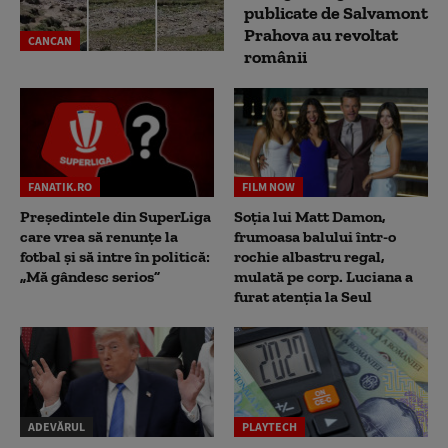
publicate de Salvamont
Prahova au revoltat
CANCAN
românii
FANATIK.RO
FILM NOW
Președintele din SuperLiga
Soția lui Matt Damon,
care vrea să renunțe la
frumoasa balului într-o
fotbal și să intre în politică:
rochie albastru regal,
„Mă gândesc serios”
mulată pe corp. Luciana a
furat atenția la Seul
ADEVĂRUL
PLAYTECH