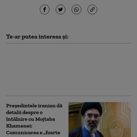
Te-ar putea interesa și:
Trump spune cum a
oprit Iranul „cel mai
mare atac” al SUA de
după cel de-Al Doilea
Război Mondial: „Eram
pregătiți”
Preşedintele iranian dă
detalii despre o
întâlnire cu Mojtaba
Khamenei:
Comunicarea e „foarte