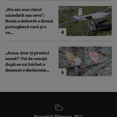
„Nu am mai văzut
niciodată așa ceva”:
Rusia a doborât o dronă
portugheză rară și o
4
va...
„Anna, ţine-ţi prostul
acasă!”. Val de reacții
după ce un bărbat a
desenat o declarație...
5
București Băneasa, 36°C