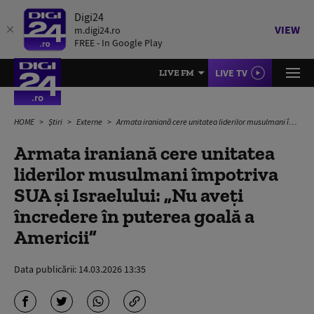
Digi24
VIEW
m.digi24.ro
FREE - In Google Play
LIVE TV
LIVE FM
HOME
Știri
Externe
Armata iraniană cere unitatea liderilor musulmani împotriva SUA și Israelului: „Nu aveți încredere în puterea goală a Americii”
Armata iraniană cere unitatea
liderilor musulmani împotriva
SUA și Israelului: „Nu aveți
încredere în puterea goală a
Americii”
Data publicării:
14.03.2026 13:35