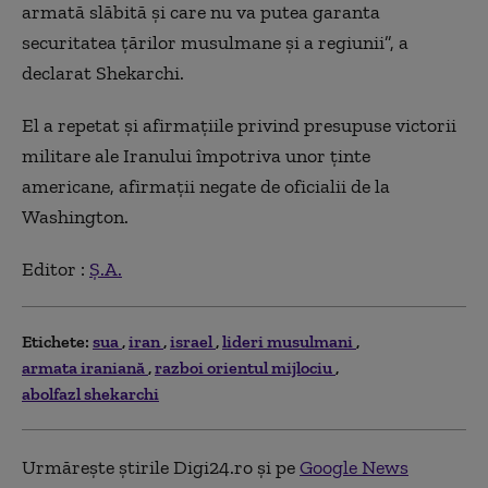
armată slăbită și care nu va putea garanta
securitatea țărilor musulmane și a regiunii”, a
declarat Shekarchi.
El a repetat și afirmațiile privind presupuse victorii
militare ale Iranului împotriva unor ținte
americane, afirmații negate de oficialii de la
Washington.
Editor :
Ș.A.
Etichete:
sua
iran
israel
lideri musulmani
armata iraniană
razboi orientul mijlociu
abolfazl shekarchi
Urmărește știrile Digi24.ro și pe
Google News