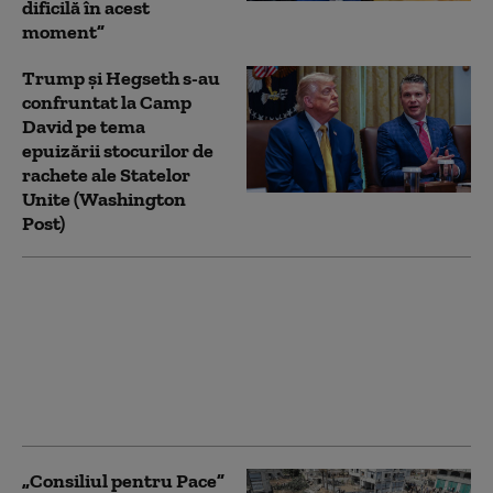
dificilă în acest
moment”
Trump şi Hegseth s-au
confruntat la Camp
David pe tema
epuizării stocurilor de
rachete ale Statelor
Unite (Washington
Post)
Ce a reușit campania
de 40 de zile a lui
Zelenski și ce nu a
reușit. Adâncimea
strategică a Rusiei nu
mai există
„Consiliul pentru Pace”