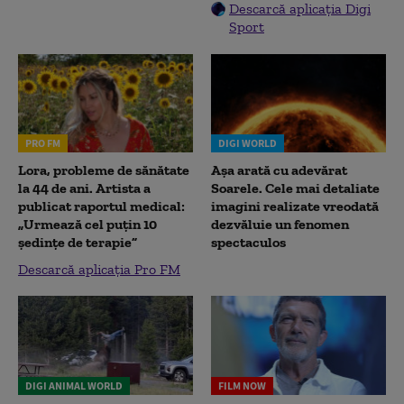
Descarcă aplicația Digi
Sport
PRO FM
DIGI WORLD
Lora, probleme de sănătate
Așa arată cu adevărat
la 44 de ani. Artista a
Soarele. Cele mai detaliate
publicat raportul medical:
imagini realizate vreodată
„Urmează cel puțin 10
dezvăluie un fenomen
ședințe de terapie”
spectaculos
Descarcă aplicația Pro FM
DIGI ANIMAL WORLD
FILM NOW