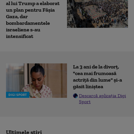
al lui Trump a elaborat
un plan pentru Fâșia
Gaza, dar
bombardamentele
israeliene s-au
intensificat
La 3 ani de la divorț,
"cea mai frumoasă
actriță din lume" și-a
găsit liniștea
DIGI SPORT
Descarcă aplicația Digi
Sport
Ultimele știri