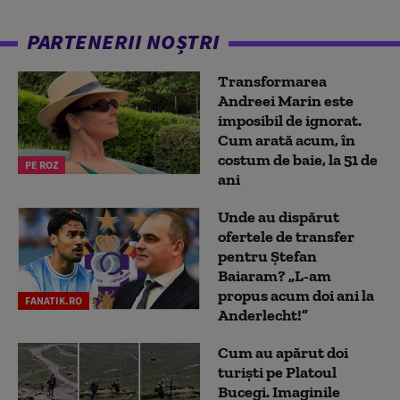
PARTENERII NOȘTRI
Transformarea
Andreei Marin este
imposibil de ignorat.
Cum arată acum, în
costum de baie, la 51 de
PE ROZ
ani
Unde au dispărut
ofertele de transfer
pentru Ștefan
Baiaram? „L-am
propus acum doi ani la
FANATIK.RO
Anderlecht!”
Cum au apărut doi
turiști pe Platoul
Bucegi. Imaginile