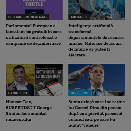
EDITIADEDIMINEATA.RO
ADEVARUL
Parlamentul European a
Inteligența artificială
lansat un joc gratuit în care
transformă
utilizatorii controlează o
departamentele de resurse
campanie de dezinformare
umane. Milioane de locuri
de muncă ar putea fi
afectate
GANDUL.RO
DIGI SPORT
Nicușor Dan,
Suma uriașă care i se reține
SUSPENDAT!? George
lui Cornel Dinu din pensie,
Simion face anunțul
după ce a pierdut procesul
momentului
cu finul său, pe care l-a
numit "canalie"