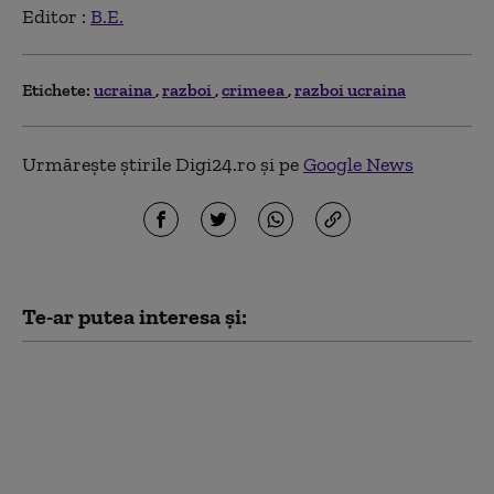
Editor :
B.E.
Etichete:
ucraina
razboi
crimeea
razboi ucraina
Urmărește știrile Digi24.ro și pe
Google News
Te-ar putea interesa și:
Cum funcționează
Sovintern, noua rețea
internațională a
„socialiștilor” cu care
Kremlinul atrage