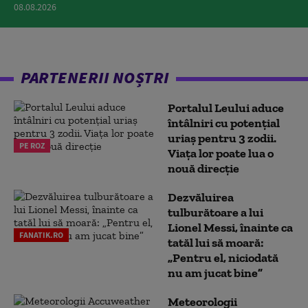
08.08.2026
PARTENERII NOȘTRI
Portalul Leului aduce
întâlniri cu potențial
uriaș pentru 3 zodii.
PE ROZ
Viața lor poate lua o
nouă direcție
Dezvăluirea
tulburătoare a lui
Lionel Messi, înainte ca
FANATIK.RO
tatăl lui să moară:
„Pentru el, niciodată
nu am jucat bine”
Meteorologii