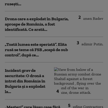
rusești...
2
Drona care a explodat în Bulgaria,
aproape de România, a fost
identificată. Ce arată...
3
„Toată lumea este speriată”. Elita
rusă se teme că FSB „scapă de sub
control”, după ce...
Incident grav de
securitate: O dronă a
intrat din România în
Bulgaria şi a explodat
4
la...
5
„Meșteri” care lăsau case fără