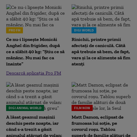
PRO FM
DIGI WORLD
Ce nu-i lipsește Monicăi
Rinichii, printre primii
Anghel din frigider, după
afectați de caniculă. Câtă
ce a slăbit 40 kg: “Știu ce să
apă trebuie să bem, de fapt,
mănânc. Nu mai fac ca
vara și la ce alimente să fim
înainte”
atenți
Descarcă aplicația Pro FM
DIGI ANIMAL WORLD
FILM NOW
A lăsat geamul mașinii
Matt Damon, eclipsat de
deschis peste noapte, iar
frumoasa lui soție, pe
când s-a trezit a găsit
covorul roșu. Tablou
animalul atârnat de volan:
superb de familie alături de