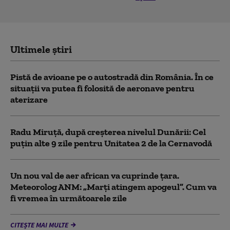
Ultimele știri
Pistă de avioane pe o autostradă din România. În ce
situații va putea fi folosită de aeronave pentru
aterizare
Radu Miruță, după creșterea nivelul Dunării: Cel
puțin alte 9 zile pentru Unitatea 2 de la Cernavodă
Un nou val de aer african va cuprinde țara.
Meteorolog ANM: „Marți atingem apogeul”. Cum va
fi vremea în următoarele zile
CITEȘTE MAI MULTE