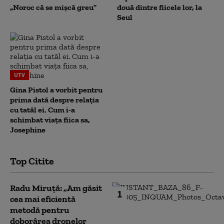
„Noroc că se mișcă greu”
două dintre fiicele lor, la
Seul
UTV
Gina Pistol a vorbit pentru
prima dată despre relația
cu tatăl ei. Cum i-a
schimbat viața fiica sa,
Josephine
Top Citite
Radu Miruță: „Am găsit
1
cea mai eficientă
metodă pentru
doborârea dronelor