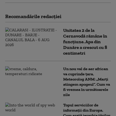
Recomandările redacţiei
Unitatea 2 de la
Cernavodă rămâne în
funcțiune. Apa din
Dunăre a crescut cu 8
centimetri
Un nou val de aer african
va cuprinde țara.
Meteorolog ANM: „Marți
atingem apogeul”. Cum va
fi vremea în următoarele
zile
Topul serviciilor de
informații din Europa.
Cum arată ierarhia țărilor