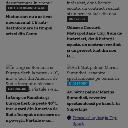
EDITIADEDIMINEATA.RO
Niciun stat nu a activat
ADEVARUL
mecanismul UE anti-
Odiseea Centurii
dezinformare în timpul
Metropolitane Cluj: 9 ani de
crizei din Ceuta
întârzieri, două licitații
eșuate, un contract reziliat
și un proiect luat din nou
la...
DIGI SPORT
GANDUL.RO
Au bătut palma! Marius
În timp ce România și
Șumudică, revenire
Europa fierb la peste 40°C,
spectaculoasă pe bancă, în
într-o țară din America de
SuperLigă
Sud a început o ninsoare ca-
Descarcă aplicația Digi
n povești: Pârtiile s-au...
Sport