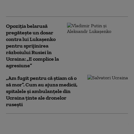
recruți din Occident în
armata Rusiei
Opoziția belarusă
pregătește un dosar
contra lui Lukașenko
pentru sprijinirea
războiului Rusiei în
Ucraina: „E complice la
agresiune”
„Am fugit pentru că știam că o
să mor”. Cum au ajuns medicii,
spitalele și ambulanțele din
Ucraina ținte ale dronelor
rusești
MAE bulgar o convoacă pe
ambasadoarea Ucrainei în