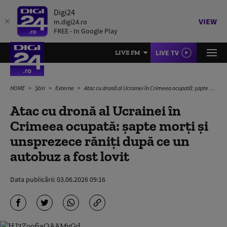
Digi24
VIEW
m.digi24.ro
FREE - In Google Play
LIVE TV
LIVE FM
HOME
Știri
Externe
Atac cu dronă al Ucrainei în Crimeea ocupată: șapte morți și unsprezece răniți după ce un autobuz a fost lovit
Atac cu dronă al Ucrainei în
Crimeea ocupată: șapte morți și
unsprezece răniți după ce un
autobuz a fost lovit
Data publicării:
03.06.2026 09:16