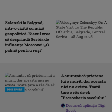
legătură cu drona prăbuşită. Ce
spune Kievul despre incident
Zelenski la Belgrad,
într-o vizită cu miză
geopolitică. Kievul vrea
să desprindă Serbia de
influența Moscovei: „O
palmă pentru ruși”
A anunțat că prietena
lui a murit, dar aceasta
nici nu exista. Toată
DIGI SPORT
țara a râs de el:
”Escrocheria secolului”
Descarcă aplicația Digi
Sport