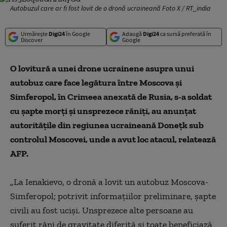
Autobuzul care ar fi fost lovit de o dronă ucraineană Foto X / RT_india
Urmărește
Digi24
în Google
Adaugă
Digi24
ca sursă preferată în
Discover
Google
O lovitură a unei drone ucrainene asupra unui
autobuz care face legătura între Moscova şi
Simferopol, în Crimeea anexată de Rusia, s-a soldat
cu şapte morţi şi unsprezece răniţi, au anunţat
autorităţile din regiunea ucraineană Doneţk sub
controlul Moscovei, unde a avut loc atacul, relatează
AFP.
„La Ienakievo, o dronă a lovit un autobuz Moscova-
Simferopol; potrivit informaţiilor preliminare, şapte
civili au fost ucişi. Unsprezece alte persoane au
suferit răni de gravitate diferită şi toate beneficiază