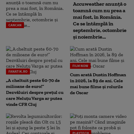
Accuweather anunță o
toamnă cum nu prea a
mai fost, în România.
Ce se întâmplă în
CANCAN
septembrie, octombrie
și noiembrie...
FILM NOW
FANATIK.RO
Cum arată Dustin Hoffman
„A cheltuit peste 60-70 de
în 2026, la 89 de ani. Cele
milioane de euro!”
mai bune filme și rolurile
Dezvăluiri despre prețul cu
de Oscar
care Neluțu Varga ar putea
vinde CFR Cluj
PLAYTECH