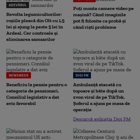
ADEVĂRUL
Poți monta camere video pe
Revolta legumicultorilor:
mașină? Când imaginile
roșiile pleacă din Olt cu 1,5
pot fi folosite ca probă și
lei și ajung la peste 5 lei în
când riști probleme
Ardeal. Cer controale și
eliminarea samsarilor
NEWSWEEK
DIGI FM
Beneficiu la pensie pentru o
Ambulanță atacată cu
categorie de pensionari.
topoare și bâte după un
Consiliul legislativ a dat
zvon viral de pe TikTok.
aviz favorabil
Șoferul a ajuns pe masa de
operație
Descarcă aplicația Digi FM