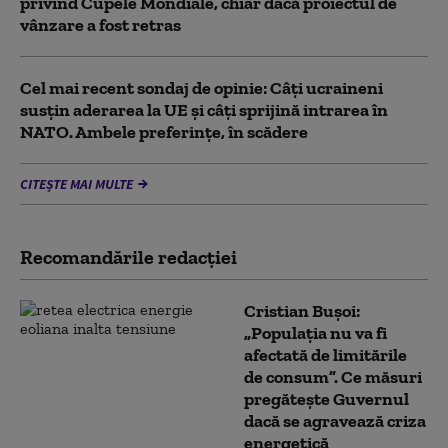
privind Cupele Mondiale, chiar dacă proiectul de
vânzare a fost retras
Cel mai recent sondaj de opinie: Câți ucraineni
susțin aderarea la UE și câți sprijină intrarea în
NATO. Ambele preferințe, în scădere
CITEȘTE MAI MULTE
Recomandările redacţiei
Cristian Bușoi:
„Populația nu va fi
afectată de limitările
de consum”. Ce măsuri
pregătește Guvernul
dacă se agravează criza
energetică