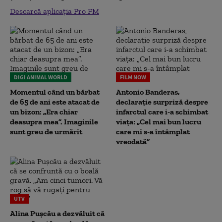
Descarcă aplicația Pro FM
DIGI ANIMAL WORLD
FILM NOW
Momentul când un bărbat
Antonio Banderas,
de 65 de ani este atacat de
declarație surpriză despre
un bizon: „Era chiar
infarctul care i-a schimbat
deasupra mea”. Imaginile
viața: „Cel mai bun lucru
sunt greu de urmărit
care mi s-a întâmplat
vreodată”
UTV
Alina Pușcău a dezvăluit că