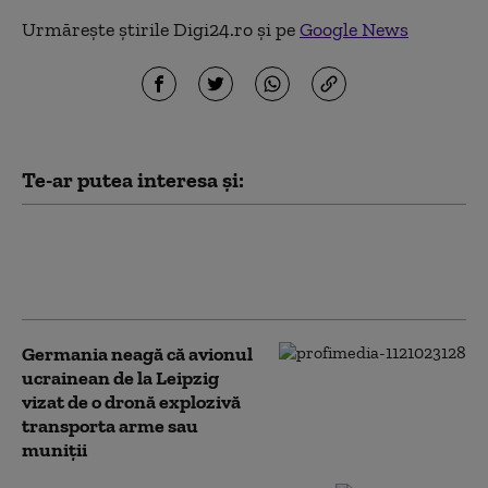
Urmărește știrile Digi24.ro și pe
Google News
Te-ar putea interesa și:
Ministerul de Externe de la București face
precizări în legătură cu românca arestată
în Germania pentru spionaj
Germania neagă că avionul
ucrainean de la Leipzig
vizat de o dronă explozivă
transporta arme sau
muniţii