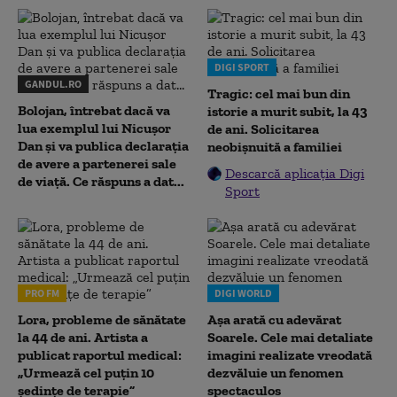
DIGI SPORT
GANDUL.RO
Tragic: cel mai bun din
Bolojan, întrebat dacă va
istorie a murit subit, la 43
lua exemplul lui Nicușor
de ani. Solicitarea
Dan și va publica declarația
neobișnuită a familiei
de avere a partenerei sale
Descarcă aplicația Digi
de viață. Ce răspuns a dat...
Sport
PRO FM
DIGI WORLD
Lora, probleme de sănătate
Așa arată cu adevărat
la 44 de ani. Artista a
Soarele. Cele mai detaliate
publicat raportul medical:
imagini realizate vreodată
„Urmează cel puțin 10
dezvăluie un fenomen
ședințe de terapie”
spectaculos