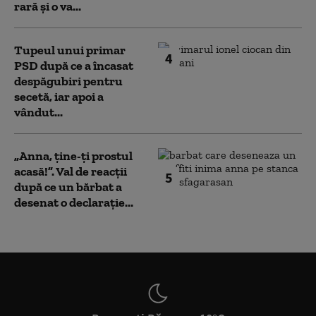
rară și o va...
Tupeul unui primar
4
PSD după ce a încasat
despăgubiri pentru
secetă, iar apoi a
vândut...
„Anna, ţine-ţi prostul
acasă!”. Val de reacții
5
după ce un bărbat a
desenat o declarație...