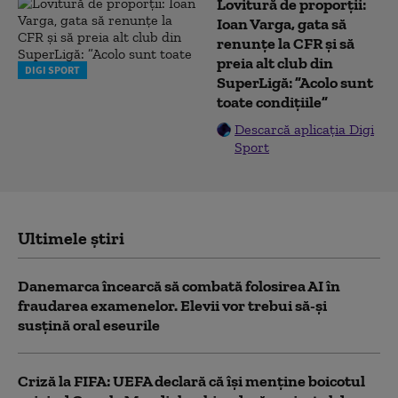
Lovitură de proporții:
Ioan Varga, gata să
renunțe la CFR și să
preia alt club din
DIGI SPORT
SuperLigă: ”Acolo sunt
toate condițiile”
Descarcă aplicația Digi
Sport
Ultimele știri
Danemarca încearcă să combată folosirea AI în
fraudarea examenelor. Elevii vor trebui să-şi
susţină oral eseurile
Criză la FIFA: UEFA declară că îşi menţine boicotul