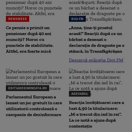
NEWSWEEK
DIGI FM
Ce pensie a primit un
„Anna, ţine-ţi prostul
pensionar după 40 ani
acasă!" Reacţii după ce un
munciți? Noroc cu
bărbat a desenat o
punctele de stabilitate.
declaraţie de dragoste pe o
Altfel, era foarte mică
stâncă, în Transfăgărăşan
Descarcă aplicația Digi FM
EDITIADEDIMINEATA.RO
ADEVARUL
Parlamentul European a
Reacția învățătoarei care a
lansat un joc gratuit în care
luat 4,90 la titularizare:
utilizatorii controlează o
„M-a trecut din iad în rai”.
campanie de dezinformare
La ce notă a ajuns după
contestație