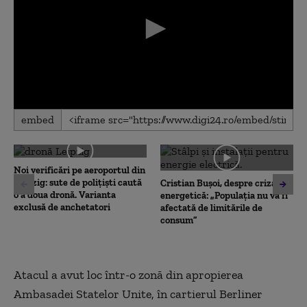
0
embed
seconds
of
0
seconds
Noi verificări pe aeroportul din
Leipzig: sute de polițiști caută
Cristian Bușoi, despre criza
o a doua dronă. Varianta
energetică: „Populația nu va fi
exclusă de anchetatori
afectată de limitările de
consum”
Atacul a avut loc într-o zonă din apropierea
Ambasadei Statelor Unite, în cartierul Berliner