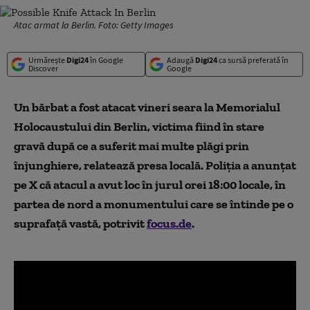
Atac armat la Berlin. Foto: Getty Images
Urmărește
Digi24
în Google
Adaugă
Digi24
ca sursă preferată în
Discover
Google
Un bărbat a fost atacat vineri seara la Memorialul
Holocaustului din Berlin, victima fiind în stare
gravă după ce a suferit mai multe plăgi prin
înjunghiere, relatează presa locală. Poliția a anunțat
pe X că atacul a avut loc în jurul orei 18:00 locale, în
partea de nord a monumentului care se întinde pe o
suprafață vastă, potrivit
focus.de
.