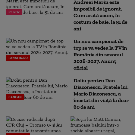
Andreei Marin este
imposibil de ignorat.
PE ROZ
Cum arată acum, în
costum de baie, la 51 de
ani
Un nou campionat de
top se va vedea la TV în
România din sezonul
FANATIK.RO
2026-2027. Anunț
oficial
Doliu pentru Dan
Diaconescu. Fratele lui,
Mario Diaconescu, a
CANCAN
încetat din viață la doar
60 de ani