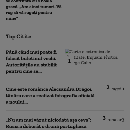
se confruntă cu o boală
gravă. „Am cinci tumori. Vă
rog să vă rugați pentru
mine”
Top Citite
Până când mai poate fi
folosit buletinul vechi.
1
Autoritățile au stabilit
pentru cine se...
2
Cine este românca Alecsandra Drăgoi,
tânăra care a realizat fotografia oficială
a noului...
3
„Nu am mai văzut niciodată așa ceva”:
Rusia a doborât o dronă portugheză