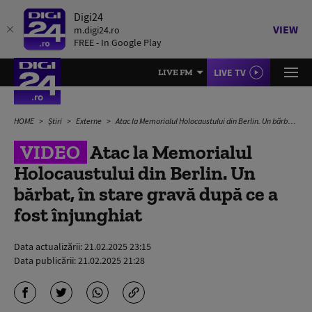
Digi24
VIEW
m.digi24.ro
FREE - In Google Play
LIVE TV
LIVE FM
HOME
Știri
Externe
Atac la Memorialul Holocaustului din Berlin. Un bărbat, în stare gravă după ce a fost înjunghiat
VIDEO
Atac la Memorialul
Holocaustului din Berlin. Un
bărbat, în stare gravă după ce a
fost înjunghiat
Data actualizării:
21.02.2025 23:15
Data publicării:
21.02.2025 21:28