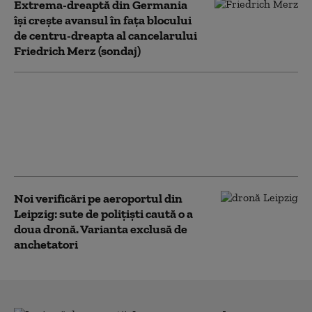
Extrema-dreaptă din Germania
îşi creşte avansul în faţa blocului
de centru-dreapta al cancelarului
Friedrich Merz (sondaj)
25 de răniţi, dintre care
zece în stare gravă,
după coliziunea dintre
două tramvaie în
Germania
Noi verificări pe aeroportul din
Leipzig: sute de polițiști caută o a
doua dronă. Varianta exclusă de
anchetatori