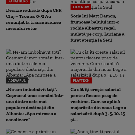
FANATIK.RO
FILM NOW
Decizie radicală după CFR
Soția lui Matt Damon,
Cluj – Tromso 0-5! Au
frumoasa balului într-o
renunțat la transmisiunea
rochie albastru regal,
meciului retur
mulată pe corp. Luciana a
furat atenția la Seul
ADEVĂRUL
PLAYTECH
„Ne-am îmbolnăvit toți”.
Cu cât îți crește salariul
Coșmarul unor români într-
pentru fiecare prag de
una dintre cele mai
vechime. Cum se aplică
populare destinații din
majorările din noua Lege a
Albania: „Apa mirosea a
salarizării după 3, 5, 10, 15
canalizare”
și...