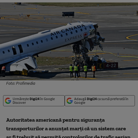
Foto: Profimedia
Urmărește
Digi24
în Google
Adaugă
Digi24
ca sursă preferată în
Discover
Google
Autoritatea americană pentru siguranţa
transporturilor a anunţat marţi că un sistem care
ar fi trebuit să permită controlorilor de trafic aerian