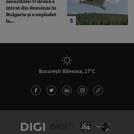
securitate: O dronă a
intrat din România în
Bulgaria şi a explodat
5
la...
București Băneasa, 17°C