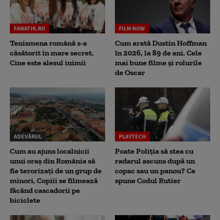
FANATIK.RO
FILM NOW
Tenismena română s-a
Cum arată Dustin Hoffman
căsătorit în mare secret.
în 2026, la 89 de ani. Cele
Cine este alesul inimii
mai bune filme și rolurile
de Oscar
ADEVĂRUL
PLAYTECH
Cum au ajuns localnicii
Poate Poliția să stea cu
unui oraș din România să
radarul ascuns după un
fie terorizați de un grup de
copac sau un panou? Ce
minori. Copiii se filmează
spune Codul Rutier
făcând cascadorii pe
biciclete