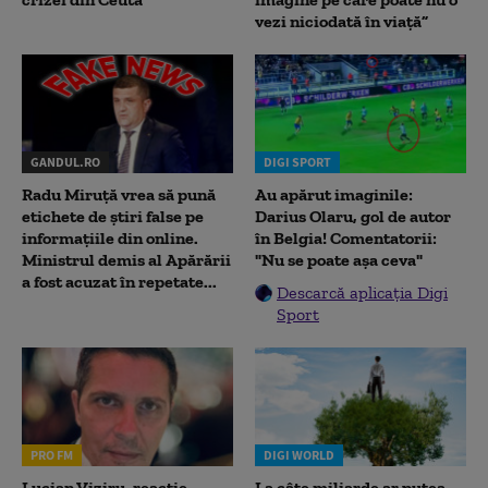
vezi niciodată în viață”
GANDUL.RO
DIGI SPORT
Radu Miruţă vrea să pună
Au apărut imaginile:
etichete de știri false pe
Darius Olaru, gol de autor
informațiile din online.
în Belgia! Comentatorii:
Ministrul demis al Apărării
"Nu se poate așa ceva"
a fost acuzat în repetate...
Descarcă aplicația Digi
Sport
PRO FM
DIGI WORLD
Lucian Viziru, reacție
La câte miliarde ar putea