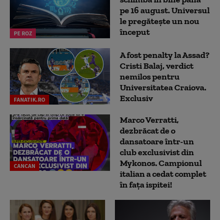
pe 16 august. Universul
le pregătește un nou
început
PE ROZ
A fost penalty la Assad?
Cristi Balaj, verdict
nemilos pentru
Universitatea Craiova.
Exclusiv
FANATIK.RO
Marco Verratti,
dezbrăcat de o
dansatoare într-un
club exclusivist din
Mykonos. Campionul
CANCAN
italian a cedat complet
în fața ispitei!