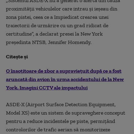
„Sistemul ASDE-X nu a generat o alertă din cauza
proximităţii vehiculelor care intrau şi ieşeau din
zona pistei, ceea ce a împiedicat crearea unei
traiectorii de urmărire cu un grad ridicat de
certitudine”, a declarat presei la New York
preşedinta NTSB, Jennifer Homendy.
Citește și
O însoțitoare de zbor a supraviețuit după ce a fost
aruncată din avion în urma accidentului de la New
York. Imagini CCTV ale impactului
ASDE-X (Airport Surface Detection Equipment,
Model XS) este un sistem de supraveghere conceput
pentru a reduce incidentele pe piste, permiţând
controlorilor de trafic aerian să monitorizeze