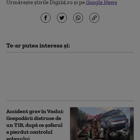
Urmărește știrile Digi24.ro și pe
Google News
Te-ar putea interesa și:
Accident în lanț pe
Autostrada A2
București-Constanța.
Traficul în zonă este
îngreunat
Accident grav în Vaslui:
Gospodării distruse de
un TIR, după ce șoferul
a pierdut controlul
volanului