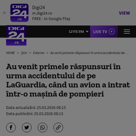
Digi24
VIEW
m.digi24.ro
FREE - In Google Play
LIVE TV
LIVE FM
HOME
Știri
Externe
Au venit primele răspunsuri în urma accidentului de pe LaGuardia, când un avion a intrat într-o mașină de pompieri
Au venit primele răspunsuri în
urma accidentului de pe
LaGuardia, când un avion a intrat
într-o mașină de pompieri
Data actualizării:
25.03.2026 08:15
Data publicării:
25.03.2026 08:13