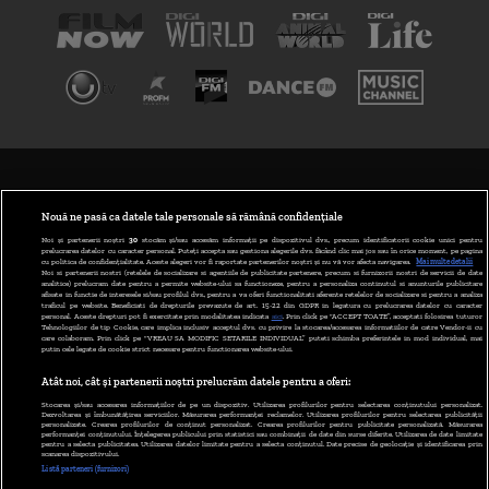
TERMENI ȘI CONDIȚII
POLITICA DE CONFIDENȚIALITATE
Nouă ne pasă ca datele tale personale să rămână confidențiale
Noi și partenerii noștri
30
stocăm și/sau accesăm informații pe dispozitivul dvs., precum identificatorii cookie unici pentru
prelucrarea datelor cu caracter personal. Puteți accepta sau gestiona alegerile dvs. făcând clic mai jos sau în orice moment, pe pagina
ABONARE DIGI TV
cu politica de confidențialitate. Aceste alegeri vor fi raportate partenerilor noștri și nu vă vor afecta navigarea.
Mai multe detalii
Noi si partenerii nostri (retelele de socializare si agentiile de publicitate partenere, precum si furnizorii nostri de servicii de date
analitice) prelucram date pentru a permite website-ului sa functioneze, pentru a personaliza continutul si anunturile publicitare
GESTIONAȚI PREFERINȚELE
afisate in functie de interesele si/sau profilul dvs., pentru a va oferi functionalitati aferente retelelor de socializare si pentru a analiza
traficul pe website. Beneficiati de drepturile prevazute de art. 15-22 din GDPR in legatura cu prelucrarea datelor cu caracter
personal. Aceste drepturi pot fi exercitate prin modalitatea indicata
aici
. Prin click pe “ACCEPT TOATE”, acceptati folosirea tuturor
CODUL DIGI24
Tehnologiilor de tip Cookie, care implica inclusiv acceptul dvs. cu privire la stocarea/accesarea informatiilor de catre Vendor-ii cu
care colaboram. Prin click pe “VREAU SA MODIFIC SETARILE INDIVIDUAL” puteti schimba preferintele in mod individual, mai
putin cele legate de cookie strict necesare pentru functionarea website-ului.
CAMERE WEB
Atât noi, cât și partenerii noștri prelucrăm datele pentru a oferi:
CONTACT/INFO
Stocarea și/sau accesarea informațiilor de pe un dispozitiv. Utilizarea profilurilor pentru selectarea conținutului personalizat.
Dezvoltarea și îmbunătățirea serviciilor. Măsurarea performanței reclamelor. Utilizarea profilurilor pentru selectarea publicității
personalizate. Crearea profilurilor de conținut personalizat. Crearea profilurilor pentru publicitate personalizată. Măsurarea
performanței conținutului. Înțelegerea publicului prin statistici sau combinații de date din surse diferite. Utilizarea de date limitate
pentru a selecta publicitatea. Utilizarea datelor limitate pentru a selecta conținutul. Date precise de geolocație și identificarea prin
VERSIUNE DESKTOP
scanarea dispozitivului.
Listă parteneri (furnizori)