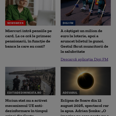
NEWSWEEK
DIGI FM
Miercuri intră pensiile pe
A câștigat un milion de
card. La ce oră le primesc
euro la loterie, apoi a
pensionarii, în funcție de
aruncat biletul la gunoi.
banca la care au cont?
Gestul făcut muncitorii de
la salubritate
Descarcă aplicația Digi FM
EDITIADEDIMINEATA.RO
ADEVARUL
Niciun stat nu a activat
Eclipsa de Soare din 12
mecanismul UE anti-
august 2026, spectacol rar
dezinformare în timpul
la apus. Adrian Șonka: „O
crizei din Ceuta
imagine pe care poate nu o