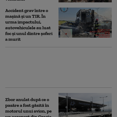
Accident grav între o
mașină și un TIR. În
urma impactului,
autovehiculele au luat
foc și unul dintre șoferi
a murit
Carambol pe
Autostrada Soarelui:
Traficul spre litoral
este îngreunat, după ce
6 mașini s-au ciocnit
Zbor anulat după ce o
pasăre a fost găsită în
motorul unui avion, pe
un aeroport din Grecia