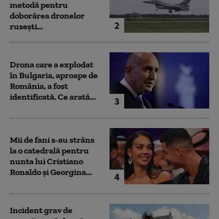
metodă pentru
doborârea dronelor
2
rusești...
Drona care a explodat
în Bulgaria, aproape de
România, a fost
identificată. Ce arată...
3
Mii de fani s-au strâns
la o catedrală pentru
nunta lui Cristiano
Ronaldo şi Georgina...
4
Incident grav de