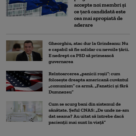
accepte noi membri și
ce țară candidată este
cea mai apropiată de
aderare
Gheorghiu, atac dur la Grindeanu: Nu
e capabil să fie solidar cu nevoile țării.
E nedrept ca PSD să primească
guvernarea
Reîntoarcerea „panicii roșii”: cum
folosește dreapta americană cuvântul
„comunism” ca armă. „Fanatici și fără
Dumnezeu”
Cum se scurg bani din sistemul de
sănătate. Șeful CNAS: „De unde ne-am
dat seama? Au uitat să întrebe dacă
pacienții mai sunt în viață”