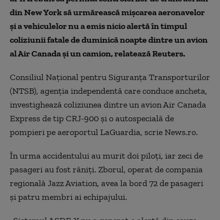
din New York să urmărească mişcarea aeronavelor
şi a vehiculelor nu a emis nicio alertă în timpul
coliziunii fatale de duminică noapte dintre un avion
al Air Canada şi un camion, relatează Reuters.
Consiliul Naţional pentru Siguranţa Transporturilor
(NTSB), agenţia independentă care conduce ancheta,
investighează coliziunea dintre un avion Air Canada
Express de tip CRJ-900 şi o autospecială de
pompieri pe aeroportul LaGuardia, scrie News.ro.
În urma accidentului au murit doi piloţi, iar zeci de
pasageri au fost răniţi. Zborul, operat de compania
regională Jazz Aviation, avea la bord 72 de pasageri
şi patru membri ai echipajului.