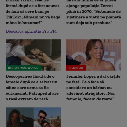
fermă după ce a fost acuzat
ajunge populația Terrei
de fani că cere bani pe
până în 2070. "Sistemele de
TikTok: „Nimeni nu vă bagă
susținere a vieții pe planetă
mâna în buzunar!”
sunt deja sub presiune"
Descarcă aplicația Pro FM
DIGI ANIMAL WORLD
FILM NOW
Descoperirea făcută de o
Jennifer Lopez a dat cărțile
femeie după ce a salvat un
pe față. Ce o face să
câine care urma sa fie
considere un bărbat cu
eutanasiat. Patrupedul are
adevărat atrăgător: „Noi,
o rasă extrem de rară
femeile, facem de toate”