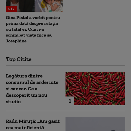
UTV
Gina Pistol a vorbit pentru
prima dată despre relația
cu tatăl ei. Cum i-a
schimbat viața fiica sa,
Josephine
Top Citite
Legătura dintre
consumul de ardei iute
și cancer. Ce a
descoperit un nou
1
studiu
Radu Miruță: „Am găsit
cea mai eficientă