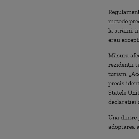
Regulamentu
metode prec
la străini, 
erau except
Măsura afect
rezidenții 
turism. „Ac
precis ident
Statele Unit
declarației 
Una dintre 
adoptarea a