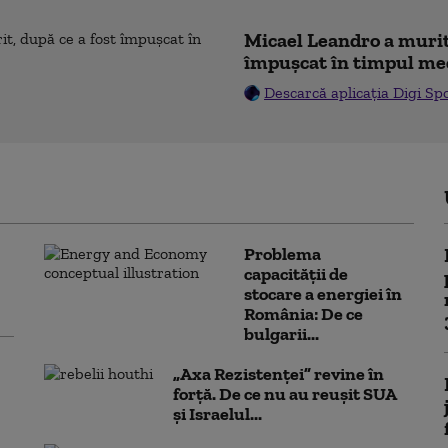
Micael Leandro a murit,
împușcat în timpul me
Descarcă aplicația Digi Sp
Problema
capacității de
stocare a energiei în
România: De ce
bulgarii...
„Axa Rezistenței” revine în
forță. De ce nu au reușit SUA
și Israelul...