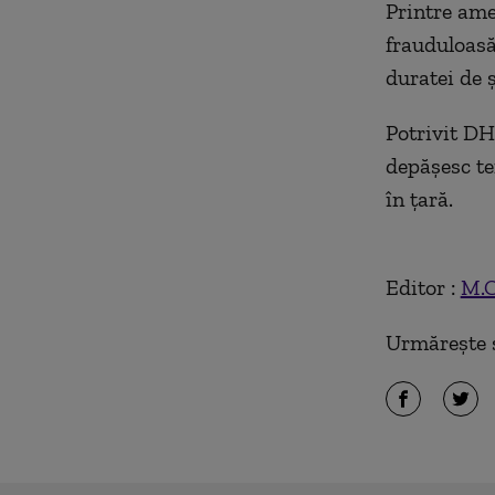
Printre ame
frauduloasă
duratei de ș
Potrivit DH
depășesc te
în țară.
Editor :
M.
Urmărește ș