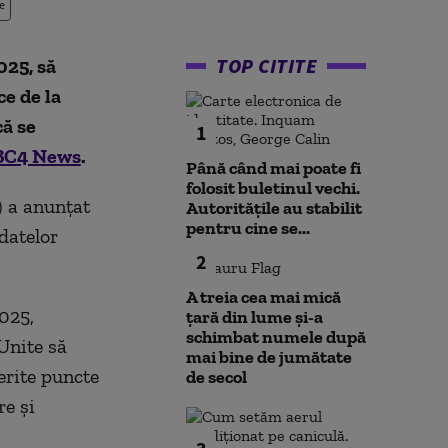
e
TOP CITITE
025, să
ce de la
că se
1
BC4 News
.
Până când mai poate fi
folosit buletinul vechi.
) a anunțat
Autoritățile au stabilit
pentru cine se...
datelor
2
A treia cea mai mică
025,
țară din lume și-a
schimbat numele după
 Unite să
mai bine de jumătate
ferite puncte
de secol
re și