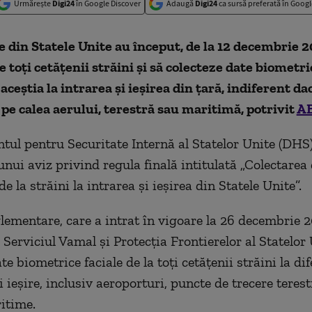
Urmărește
Digi24
în Google Discover
Adaugă
Digi24
ca sursă preferată în Googl
e din Statele Unite au început, de la 12 decembrie 2
e toți cetățenii străini și să colecteze date biometri
aceștia la intrarea și ieșirea din țară, indiferent da
pe calea aerului, terestră sau maritimă, potrivit
A
ul pentru Securitate Internă al Statelor Unite (DHS
unui aviz privind regula finală intitulată „Colectarea 
e la străini la intrarea și ieșirea din Statele Unite”.
lementare, care a intrat în vigoare la 26 decembrie 2
 Serviciul Vamal și Protecția Frontierelor al Statelor
te biometrice faciale de la toți cetățenii străini la di
i ieșire, inclusiv aeroporturi, puncte de trecere terest
itime.