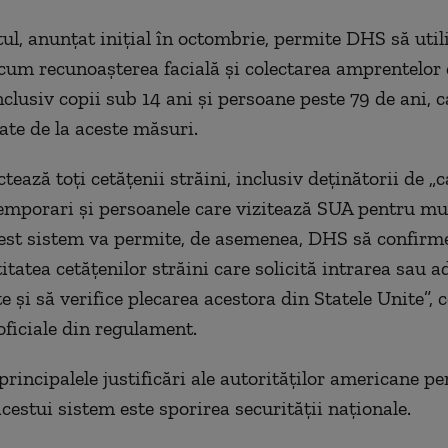
l, anunțat inițial în octombrie, permite DHS să util
um recunoașterea facială și colectarea amprentelor 
inclusiv copii sub 14 ani și persoane peste 79 de ani, 
ate de la aceste măsuri.
ează toți cetățenii străini, inclusiv deținătorii de „c
temporari și persoanele care vizitează SUA pentru m
est sistem va permite, de asemenea, DHS să confirm
itatea cetățenilor străini care solicită intrarea sau 
e și să verifice plecarea acestora din Statele Unite”,
oficiale din regulament.
principalele justificări ale autorităților americane pe
cestui sistem este sporirea securității naționale.