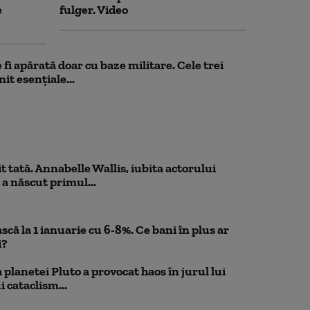
e
fulger. Video
fi apărată doar cu baze militare. Cele trei
it esențiale...
 tată. Annabelle Wallis, iubita actorului
 a născut primul...
scă la 1 ianuarie cu 6-8%. Ce bani în plus ar
i?
planetei Pluto a provocat haos în jurul lui
 cataclism...