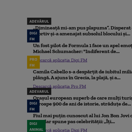
ADEVĂRUL
„Dimineață mi-am pus plapuma”. Disperat d
DIGI
sportiv și-a amenajat subsolul blocului și...
FM
Un fost pilot de Formula 1 face un apel emoț
Michael Schumacher: "Indiferent de...
PRO
Descarcă aplicația Digi FM
FM
Camila Cabello s-a despărțit de iubitul mili
plângă. A ajuns în Grecia, la plajă, și a...
Descarcă aplicația Pro FM
ADEVARUL
Orașul european superb de care mulți turiș
DIGI
aproape 900 de ani de istorie, străduțe de...
FM
Fiul mai puțin cunoscut al lui Jon Bon Jovi 
său, dar spune pas celebrității: „Îți...
DIGI
ANIMAL
Descarcă aplicația Digi FM