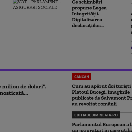
Ce schimbări
propune Legea
Integrității.
Digitalizarea
declarațiilor...
CANCAN
milion de dolari".
Cum au apărut doi turiști
Platoul Bucegi. Imaginile
nosticată...
publicate de Salvamont P
au revoltat românii
EDITIADEDIMINEATA.RO
Parlamentul European a l
un joc gratuit în care utili