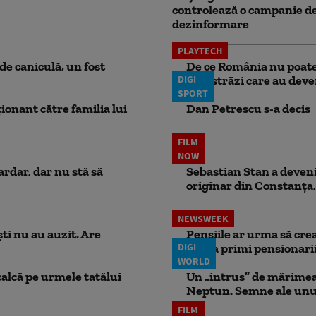
controlează o campanie d
dezinformare
PLAYTECH
e caniculă, un fost
De ce România nu poate 
DIGI
autostrăzi care au deven
SPORT
ionant către familia lui
Dan Petrescu s-a decis
FILM
NOW
ardar, dar nu stă să
Sebastian Stan a devenit
originar din Constanța,
NEWSWEEK
ti nu au auzit. Are
Pensiile ar urma să crea
DIGI
putea primi pensionari
WORLD
calcă pe urmele tatălui
Un „intrus” de mărimea 
Neptun. Semne ale unui
FILM