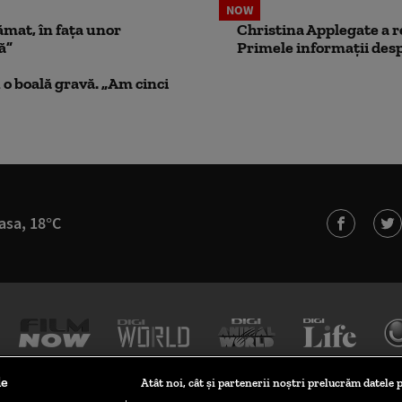
NOW
ămat, în fața unor
Christina Applegate a re
ă”
Primele informații desp
 o boală gravă. „Am cinci
asa, 18°C
le
Atât noi, cât și partenerii noștri prelucrăm datele p