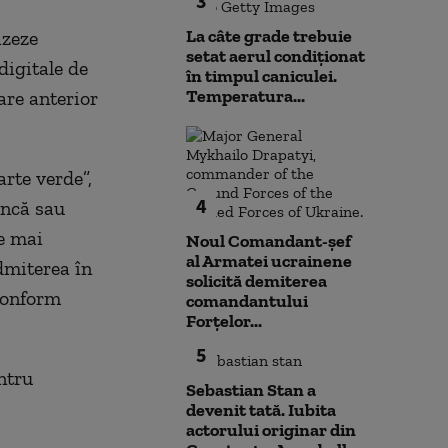
3
La câte grade trebuie
izeze
setat aerul condiționat
digitale de
în timpul caniculei.
Temperatura...
care anterior
arte verde”,
4
uncă sau
e mai
Noul Comandant-șef
al Armatei ucrainene
admiterea în
solicită demiterea
 conform
comandantului
Forțelor...
5
ntru
Sebastian Stan a
devenit tată. Iubita
actorului originar din