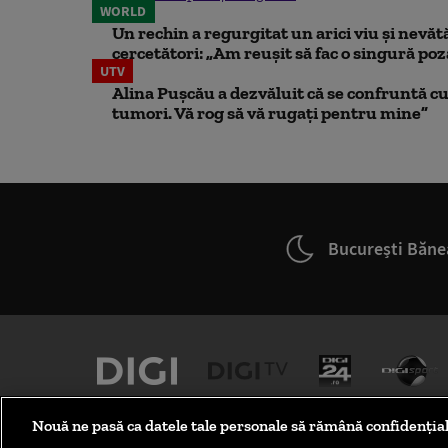
WORLD
Un rechin a regurgitat un arici viu și nevăt
cercetători: „Am reușit să fac o singură poz
UTV
Alina Pușcău a dezvăluit că se confruntă cu
tumori. Vă rog să vă rugați pentru mine”
București Băne
Nouă ne pasă ca datele tale personale să rămână confidenția