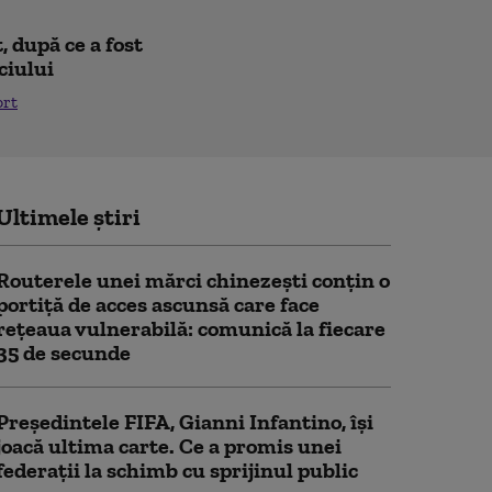
 după ce a fost
ciului
ort
Ultimele știri
Routerele unei mărci chinezești conțin o
portiță de acces ascunsă care face
rețeaua vulnerabilă: comunică la fiecare
35 de secunde
Președintele FIFA, Gianni Infantino, îşi
joacă ultima carte. Ce a promis unei
federații la schimb cu sprijinul public