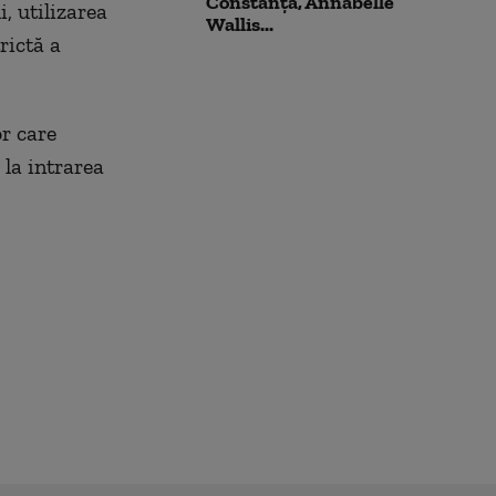
Constanța, Annabelle
, utilizarea
Wallis...
rictă a
or care
 la intrarea