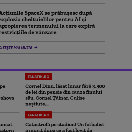
Acţiunile SpaceX se prăbuşesc după
explozia cheltuielilor pentru AI şi
apropierea termenului la care expiră
restricţiile de vânzare
CITEȘTE MAI MULTE
FANATIK.RO
 pe
Cornel Dinu, lăsat lunar fără 3.500
de lei din pensie din cauza finului
rahova
său, Cornel Țălnar. Culise
neștiute...
FANATIK.RO
ansat
Catastrofă pe stadion! Un fotbalist
zatorii
a murit după ce a fost lovit de