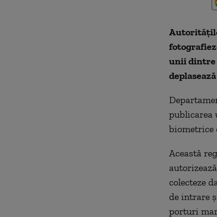
Autoritățil
fotografiez
unii dintre 
deplasează 
Departament
publicarea 
biometrice d
Această reg
autorizează
colecteze da
de intrare ș
porturi mar