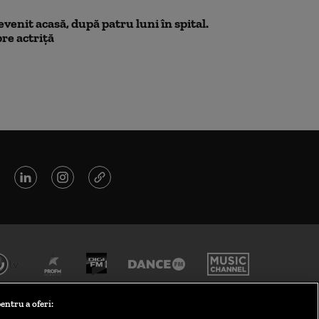
venit acasă, după patru luni în spital.
re actriță
entru a oferi: