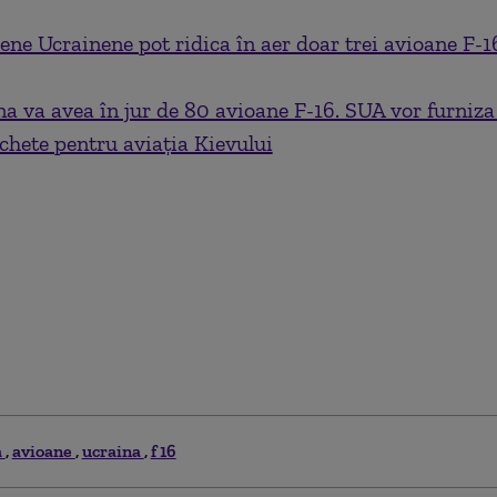
iene Ucrainene pot ridica în aer doar trei avioane F-1
a va avea în jur de 80 avioane F-16. SUA vor furniza
hete pentru aviația Kievului
a
avioane
ucraina
f 16