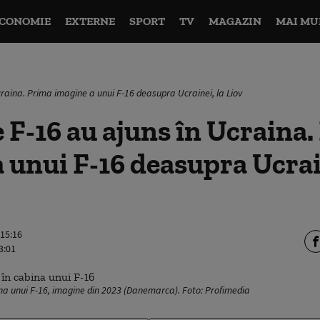
CONOMIE
EXTERNE
SPORT
TV
MAGAZIN
MAI MU
craina. Prima imagine a unui F-16 deasupra Ucrainei, la Liov
 F-16 au ajuns în Ucraina
 unui F-16 deasupra Ucrain
 15:16
3:01
ina unui F-16, imagine din 2023 (Danemarca). Foto: Profimedia