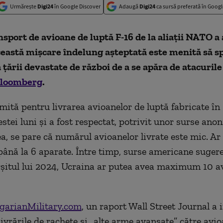
Urmărește
Digi24
în Google Discover
Adaugă
Digi24
ca sursă preferată în Googl
sport de avioane de luptă F-16 de la aliații NATO a 
ceastă mișcare îndelung așteptată este menită să s
 țării devastate de război de a se apăra de atacurile
loomberg
.
mită pentru livrarea avioanelor de luptă fabricate în
estei luni și a fost respectat, potrivit unor surse ano
a, se pare că numărul avioanelor livrate este mic. Ar 
până la 6 aparate. Între timp, surse americane sugere
rșitul lui 2024, Ucraina ar putea avea maximum 10 a
garianMilitary.com
, un raport Wall Street Journal a 
livrările de rachete și „alte arme avansate” către avio