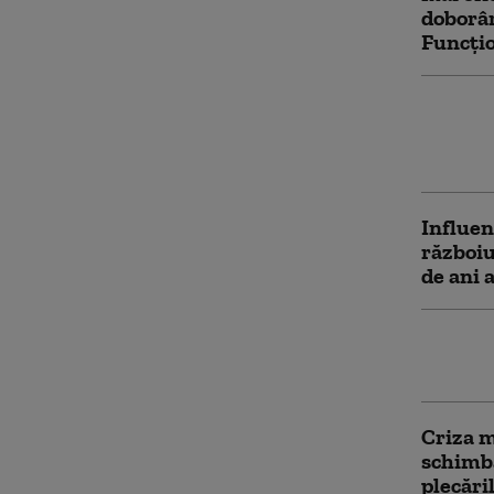
doborâr
Funcțio
Rusia a
tehnică
ascunde
Influen
războiu
de ani 
Radu Mi
tactica
Criza m
schimba
plecări