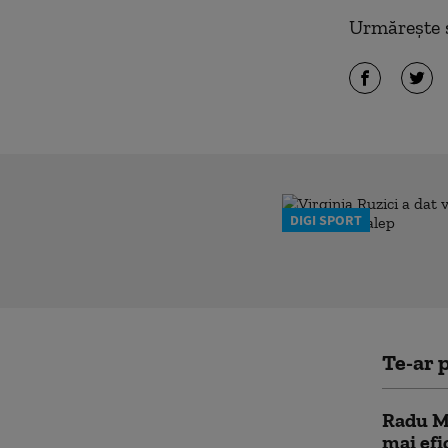
Urmărește ș
DIGI SPORT
Te-ar p
Radu Mi
mai efi