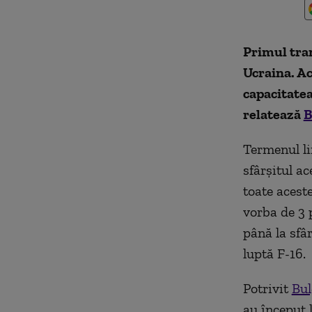
Primul tran
Ucraina. A
capacitatea
relatează
B
Termenul li
sfârșitul ac
toate aceste
vorba de 3 
până la sfâ
luptă F-16.
Potrivit
Bul
au început 