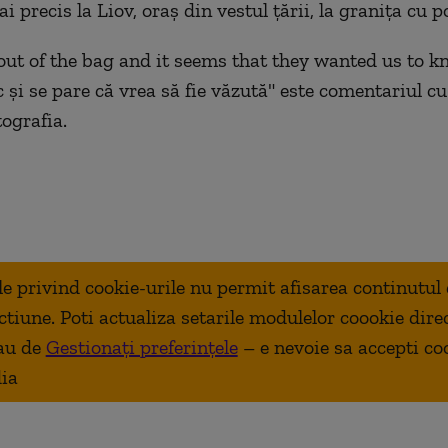
i precis la Liov, oraș din vestul țării, la granița cu p
 out of the bag and it seems that they wanted us to k
c și se pare că vrea să fie văzută" este comentariul cu
tografia.
ale privind cookie-urile nu permit afisarea continutul
ctiune. Poti actualiza setarile modulelor coookie dire
au de
Gestionați preferințele
– e nevoie sa accepti co
ia