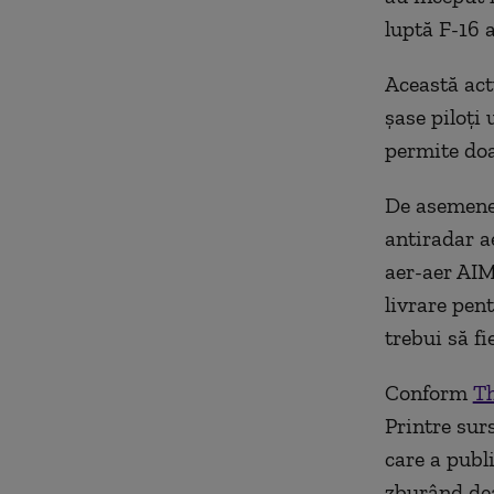
luptă F-16 a
Această act
șase piloți
permite doa
De asemenea
antiradar 
aer-aer AIM
livrare pen
trebui să fi
Conform
Th
Printre sur
care a publ
zburând dea