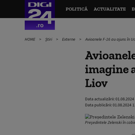
POLITICĂ
ACTUALITATE
E
HOME
Știri
Externe
Avioanele F-16 au ajuns în U
Avioanele
imagine a
Liov
Data actualizării:
01.08.2024
Data publicării:
01.08.2024 1
Președintele Zelenski în cab