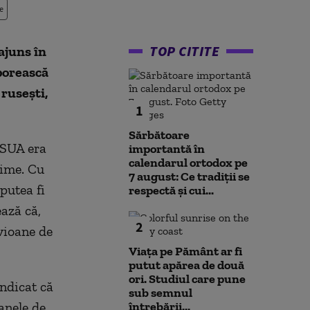
e
TOP CITITE
ajuns în
porească
 rusești,
1
Sărbătoare
 SUA era
importantă în
calendarul ortodox pe
nime. Cu
7 august: Ce tradiții se
putea fi
respectă și cui...
ază că,
2
vioane de
Viața pe Pământ ar fi
putut apărea de două
ori. Studiul care pune
indicat că
sub semnul
anele de
întrebării...