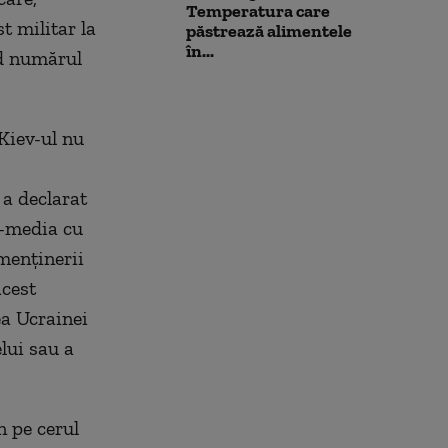
Temperatura care
t militar la
păstrează alimentele
în...
nd numărul
Kiev-ul nu
 a declarat
s-media cu
 menținerii
acest
a Ucrainei
lui sau a
n pe cerul