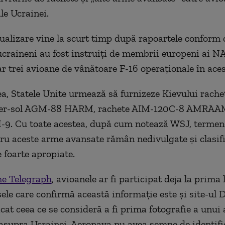
le Ucrainei.
ualizare vine la scurt timp după rapoartele conform 
 ucraineni au fost instruiți de membrii europeni ai N
r trei avioane de vânătoare F-16 operaționale în ac
, Statele Unite urmează să furnizeze Kievului rache
aer-sol AGM-88 HARM, rachete AIM-120C-8 AMRAAM
-9. Cu toate acestea, după cum notează WSJ, termen
tru aceste arme avansate rămân nedivulgate și clasifi
e foarte apropiate.
e Telegraph
, avioanele ar fi participat deja la prima
sele care confirmă această informație este și site-ul
icat ceea ce se consideră a fi prima fotografie a unui
supra Ucrainei. Aeronava nu avea semne de identifi