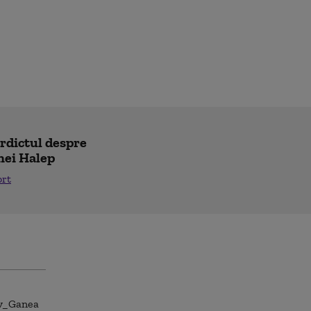
erdictul despre
nei Halep
ort