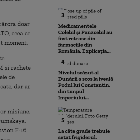
3
cărora doar
Medicamentele
Colebil și Panzcebil au
ATO, ceea ce
fost retrase din
est moment.
farmaciile din
România. Explicația...
te
4
 și rachete
Nivelul scăzut al
ele de
Dunării a scos la iveală
Podul lui Constantin,
cate, dar ar
din timpul
Imperiului...
 lor misiune.
5
 Dumskaya,
 avion F-16
La câte grade trebuie
setat frigiderul.
care,