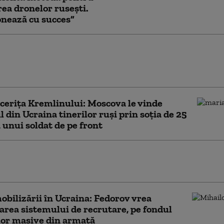
ea dronelor rusești.
nează cu succes”
 încetat aproape complet să mai folosească
 militară mecanizată în atacuri. Ce se
 în spatele noii tactici
cerița Kremlinului: Moscova le vinde
l din Ucraina tinerilor ruși prin soția de 25
a unui soldat de pe front
ruță: Rusia își va modifica în continuare
, iar noi va trebui să ne adaptăm permanent
obilizării în Ucraina: Fedorov vrea
rea sistemului de recrutare, pe fondul
lor masive din armată