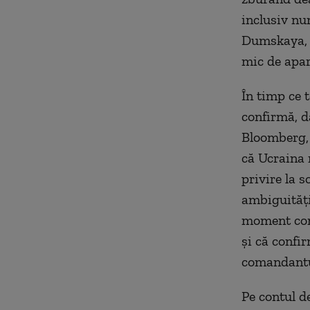
inclusiv num
Dumskaya, a
mic de apar
În timp ce 
confirmă, d
Bloomberg, 
că Ucraina 
privire la 
ambiguități
moment comp
și că confi
comandantu
Pe contul d