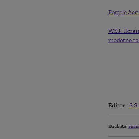
Forțele Aer
WSJ: Ucrain
moderne rac
Editor :
S.S.
Etichete:
rusi