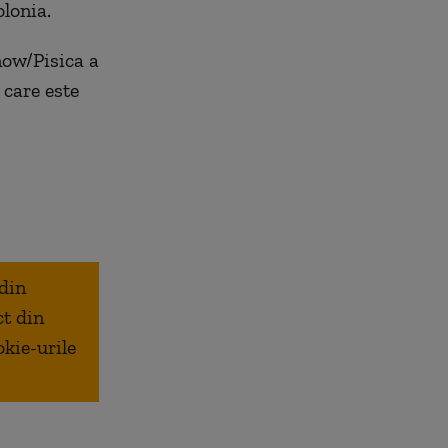
olonia.
now/Pisica a
 care este
 din
ct din
okie-urile