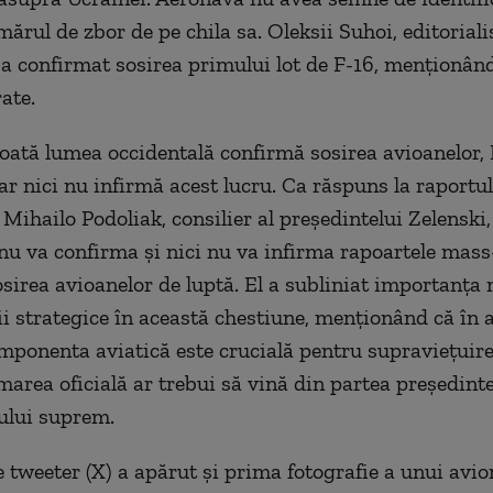
ărul de zbor de pe chila sa. Oleksii Suhoi, editorialis
 confirmat sosirea primului lot de F-16, menționâ
ate.
toată lumea occidentală confirmă sosirea avioanelor, 
ar nici nu infirmă acest lucru. Ca răspuns la raportul
Mihailo Podoliak, consilier al președintelui Zelenski,
nu va confirma și nici nu va infirma rapoartele mas
sosirea avioanelor de luptă. El a subliniat importanța
i strategice în această chestiune, menționând că în 
onenta aviatică este crucială pentru supraviețuire
rmarea oficială ar trebui să vină din partea președinte
lui suprem.
e tweeter (X) a apărut și prima fotografie a unui avio