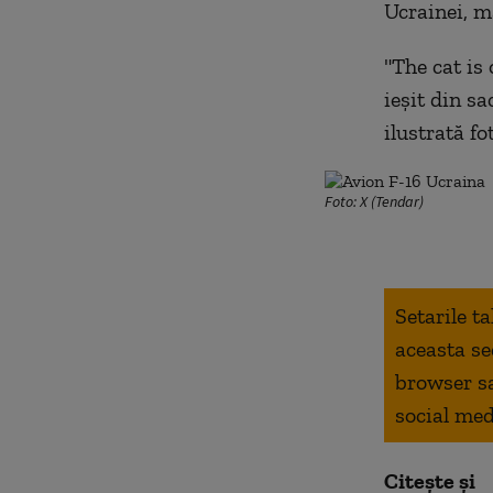
Ucrainei, ma
"The cat is
ieșit din sa
ilustrată fo
Foto: X (Tendar)
Setarile t
aceasta se
browser s
social med
Citește și