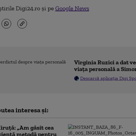
tirile Digi24.ro și pe
Google News
Virginia Ruzici a dat v
viața personală a Simo
Descarcă aplicația Digi Sp
utea interesa și:
ruță: „Am găsit cea
cientă metodă pentru