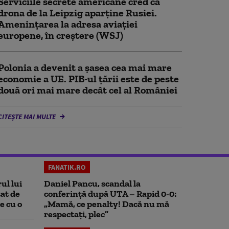
Serviciile secrete americane cred că
drona de la Leipzig aparține Rusiei.
Amenințarea la adresa aviației
europene, în creștere (WSJ)
Polonia a devenit a șasea cea mai mare
economie a UE. PIB-ul țării este de peste
două ori mai mare decât cel al României
CITEȘTE MAI MULTE
FANATIK.RO
ul lui
Daniel Pancu, scandal la
at de
conferință după UTA – Rapid 0-0:
e cu o
„Mamă, ce penalty! Dacă nu mă
respectați, plec”