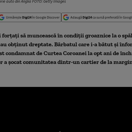
torie auto din Anglia FOTO: Getty Images
Urmărește
Digi24
în Google Discover
Adaugă
Digi24
ca sursă preferată în Googl
forțați să muncească în condiții groaznice la o spă
au obținut dreptate. Bărbatul care i-a bătut și înfo
ost condamnat de Curtea Coroanei la opt ani de înch
r a șocat comunitatea dintr-un cartier de la margi