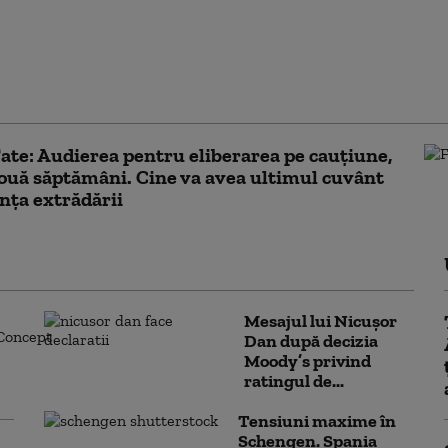
e pentru care românii
ăinătate nu vor să se
 definitiv în țară. „Viața
 este mai liniștită”
Tate: Audierea pentru eliberarea pe cauţiune,
ouă săptămâni. Cine va avea ultimul cuvânt
ința extrădării
Mesajul lui Nicușor
Dan după decizia
Moody’s privind
ratingul de...
Tensiuni maxime în
Schengen. Spania