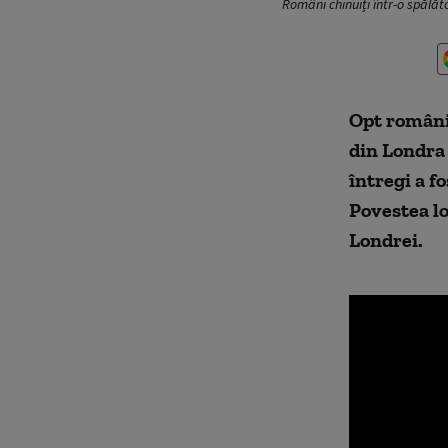
Români chinuiți într-o spălă
Opt români 
din Londra 
întregi a f
Povestea lo
Londrei.