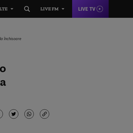
LIVE TV
LTE
LIVE FM
la închisoare
 o
la