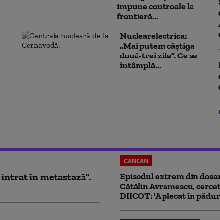
impune controale la
frontieră...
Nuclearelectrica:
„Mai putem câștiga
două-trei zile”. Ce se
întâmplă...
CANCAN
 intrat în metastază".
Episodul extrem din dosar
Cătălin Avramescu, cercet
DIICOT: 'A plecat în pădur