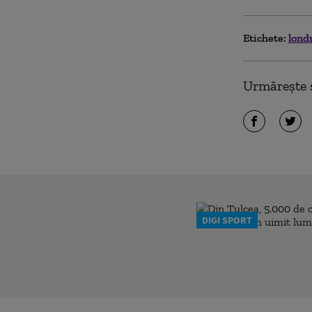
Etichete:
lond
Urmărește ș
DIGI SPORT