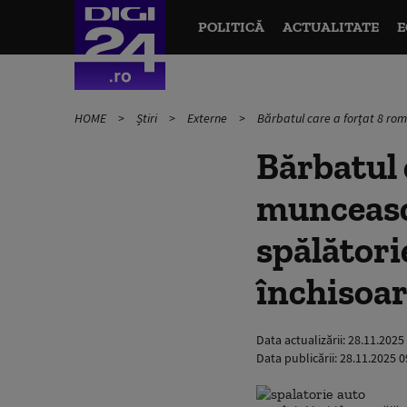
POLITICĂ
ACTUALITATE
E
HOME
Știri
Externe
Bărbatul care a forțat 8 rom
Bărbatul 
muncească
spălători
închisoa
Data actualizării:
28.11.2025
Data publicării:
28.11.2025 0