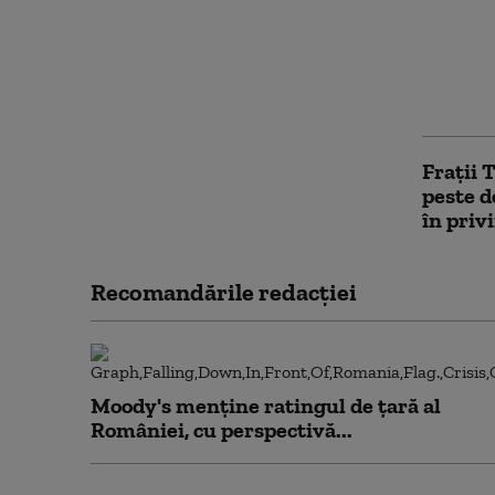
Motivel
din str
întoarcă
noastră
Fraţii 
peste d
în priv
Recomandările redacţiei
Moody's menține ratingul de țară al
României, cu perspectivă...