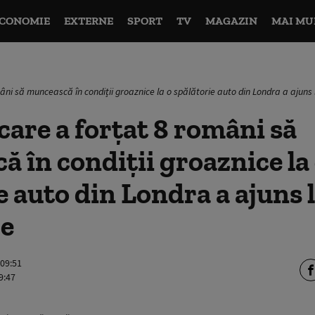
CONOMIE
EXTERNE
SPORT
TV
MAGAZIN
MAI MU
âni să muncească în condiții groaznice la o spălătorie auto din Londra a ajuns 
care a forțat 8 români să
 în condiții groaznice la
e auto din Londra a ajuns 
re
 09:51
9:47