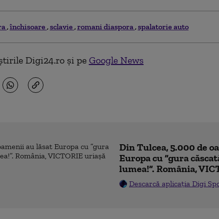
ra
închisoare
sclavie
romani diaspora
spalatorie auto
tirile Digi24.ro și pe
Google News
Din Tulcea, 5.000 de o
Europa cu ”gura căscat
lumea!”. România, VIC
Descarcă aplicația Digi Sp