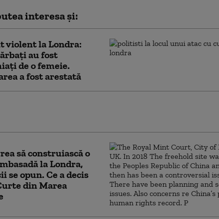
utea interesa și:
t violent la Londra:
ărbaţi au fost
iaţi de o femeie.
rea a fost arestată
 intenționează să-i bage în închisoare pe
 în stare de ebrietate
rea să construiască o
mbasadă la Londra,
ii se opun. Ce a decis
Curte din Marea
e