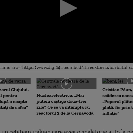
me
arul Clujului,
Cristian Păun,
Nuclearelectrica: „Mai
ul pentru
scăderea cons
putem câștiga două-trei
upă o noapte
„Poporul plăte
zile”. Ce se va întâmpla cu
itați de cafea”
plată, fie prin 
reactorul 2 de la Cernavodă
inflație”
 un cetățean irakian care avea o spălătorie auto la pe