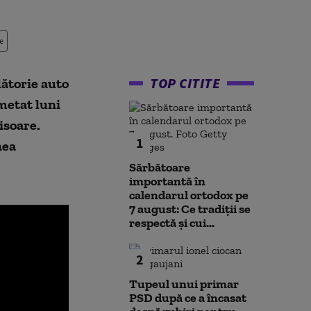
e
TOP CITITE
lătorie auto
metat luni
isoare.
1
nea
Sărbătoare
importantă în
calendarul ortodox pe
7 august: Ce tradiții se
respectă și cui...
2
Tupeul unui primar
PSD după ce a încasat