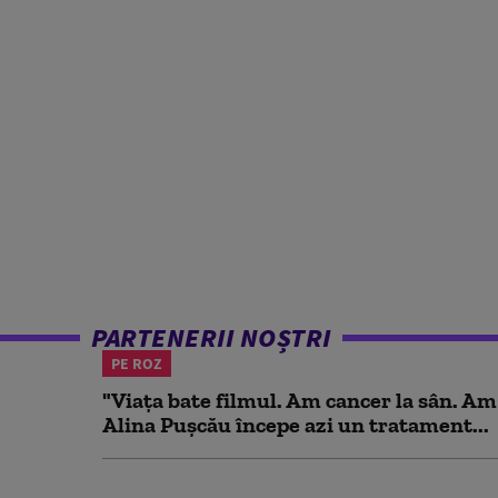
PARTENERII NOȘTRI
PE ROZ
"Viața bate filmul. Am cancer la sân. Am
Alina Pușcău începe azi un tratament...