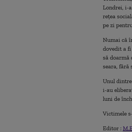
Londrei, i-
rețea social
pe zi pentru
Numai că în
dovedit a f
să doarmă c
seara, fără 
Unul dintre 
i-au elibera
luni de înc
Victimele s
Editor :
M.B