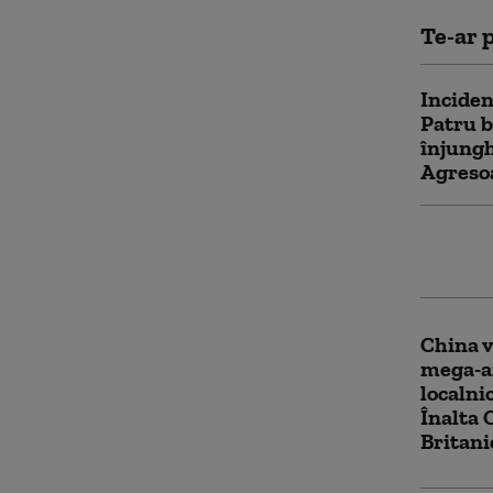
Te-ar p
Inciden
Patru b
înjungh
Agresoa
Polonia
șoferii
China v
mega-a
localnic
Înalta 
Britani