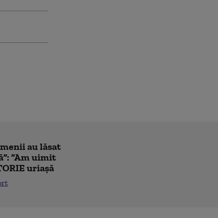
amenii au lăsat
ă”: ”Am uimit
TORIE uriașă
ort