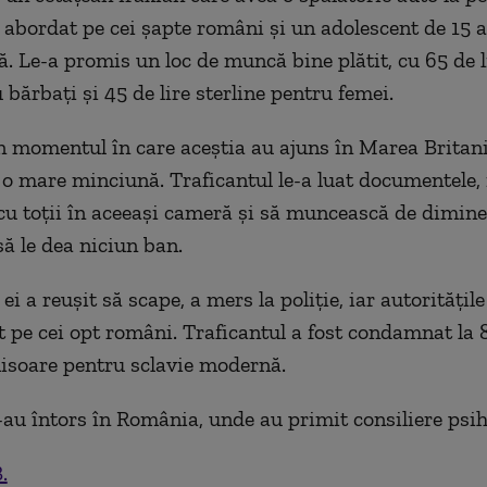
a abordat pe cei șapte români și un adolescent de 15 a
ă. Le-a promis un loc de muncă bine plătit, cu 65 de l
 bărbați și 45 de lire sterline pentru femei.
 momentul în care aceștia au ajuns în Marea Britanie
i o mare minciună. Traficantul le-a luat documentele, 
u toții în aceeași cameră și să muncească de dimin
să le dea niciun ban.
ei a reușit să scape, a mers la poliție, iar autoritățil
t pe cei opt români. Traficantul a fost condamnat la 8
hisoare pentru sclavie modernă.
-au întors în România, unde au primit consiliere psih
.