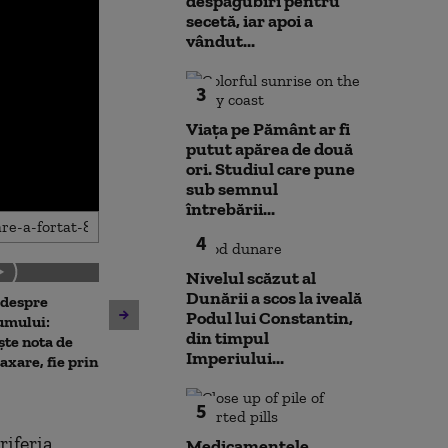
despăgubiri pentru
secetă, iar apoi a
vândut...
3
Viața pe Pământ ar fi
putut apărea de două
ori. Studiul care pune
sub semnul
întrebării...
4
Nivelul scăzut al
Dunării a scos la iveală
 despre
Antrenament cu miză:
Podul lui Constantin,
10 luni de la ex
umului:
pușcașii marini români au
din timpul
Rahova: Oameni
ște nota de
testat vehiculele de asalt
Imperiului...
așteaptă să intr
taxare, fie prin
amfibiu AAV-7 alături de
Primarul Cipri
militarii SUA
„Am comandat 
5
riferia
Medicamentele