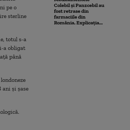
Colebil și Panzcebil au
ni pe o
fost retrase din
ire sterline
farmaciile din
România. Explicația...
, totul s-a
i-a obligat
eață până
e londoneze
 ani și șase
ologică.