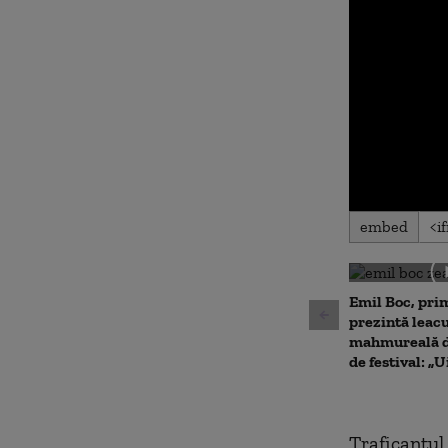
0
embed
seconds
of
0
seconds
Volu
90%
Emil Boc, prim
prezintă leac
mahmureală d
de festival: „U
Traficantul,