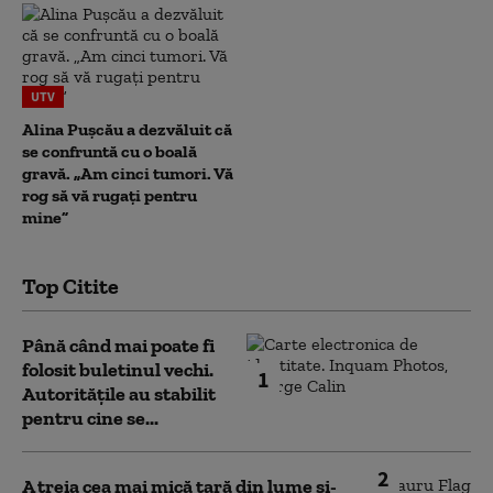
UTV
Alina Pușcău a dezvăluit că
se confruntă cu o boală
gravă. „Am cinci tumori. Vă
rog să vă rugați pentru
mine”
Top Citite
Până când mai poate fi
folosit buletinul vechi.
1
Autoritățile au stabilit
pentru cine se...
2
A treia cea mai mică țară din lume și-