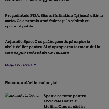
comunică la fiecare 35 de secunde
Președintele FIFA, Gianni Infantino, îşi joacă ultima
carte. Ce a promis unei federații la schimb cu
sprijinul public
Acţiunile SpaceX se prăbuşesc după explozia
cheltuielilor pentru AI şi apropierea termenului la
care expiră restricţiile de vânzare
CITEȘTE MAI MULTE
Recomandările redacţiei
Spania se teme pentru
exclavele Ceuta și
Melilla. Cine ar sări în