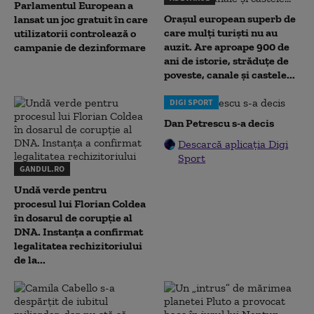
Parlamentul European a
Orașul european superb de
lansat un joc gratuit în care
care mulți turiști nu au
utilizatorii controlează o
auzit. Are aproape 900 de
campanie de dezinformare
ani de istorie, străduțe de
poveste, canale și castele...
DIGI SPORT
Dan Petrescu s-a decis
Descarcă aplicația Digi
Sport
GANDUL.RO
Undă verde pentru
procesul lui Florian Coldea
în dosarul de corupție al
DNA. Instanța a confirmat
legalitatea rechizitoriului
de la...