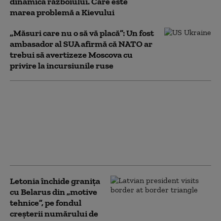
dinamica războiului. Care este
marea problemă a Kievului
„Măsuri care nu o să vă placă”: Un fost
ambasador al SUA afirmă că NATO ar
trebui să avertizeze Moscova cu
privire la incursiunile ruse
„Am început deja
formarea unităților
militare”. Belarus
inființează o brigadă de
asalt aeropurtat la 40
km de Ucraina
Letonia închide granița
cu Belarus din „motive
tehnice”, pe fondul
creșterii numărului de