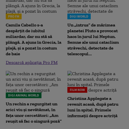
PRO FM
DIGI WORLD
Camila Cabello s-a
Un „intrus” de mărimea
despărțit de iubitul
planetei Pluto a provocat
miliardar, dar nu stă să
haos în jurul lui Neptun.
plângă. A ajuns în Grecia, la
Semne ale unui cataclism
plajă, și a pozat în costum
străvechi, detectate de
de baie
telescopul...
Descarcă aplicația Pro FM
FILM NOW
DIGI ANIMAL WORLD
Christina Applegate a
Un rechin a regurgitat un
revenit acasă, după patru
arici viu și nevătămat, în
luni în spital. Primele
fața unor cercetători: „Am
informații despre actriță
reușit să fac o singură poză”