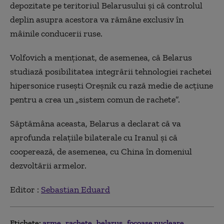
depozitate pe teritoriul Belarusului și că controlul
deplin asupra acestora va rămâne exclusiv în
mâinile conducerii ruse.
Volfovich a menționat, de asemenea, că Belarus
studiază posibilitatea integrării tehnologiei rachetei
hipersonice rusești Oreșnik cu rază medie de acțiune
pentru a crea un „sistem comun de rachete”.
Săptămâna aceasta, Belarus a declarat că va
aprofunda relațiile bilaterale cu Iranul și că
cooperează, de asemenea, cu China în domeniul
dezvoltării armelor.
Editor :
Sebastian Eduard
Etichete:
arme
rachete
belarus
focoase nucleare