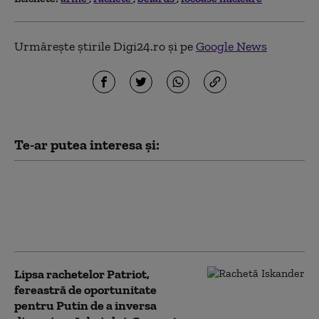
Urmărește știrile Digi24.ro și pe
Google News
Te-ar putea interesa și:
Al treilea tunel folosit
de migranți descoperit
la granița dintre
Lituania și Belarus
Lipsa rachetelor Patriot,
fereastră de oportunitate
pentru Putin de a inversa