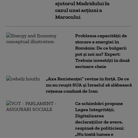
ajutorul Madridului în
cazul unei acțiuni a
Marocului
Problema capacității de
stocare a energiei în
România: De ce bulgarii
pot și noi nu? Expert:
Trebuie investiții în două
sectoare cheie
„Axa Rezistenței” revine în forță. De ce
nu au reușit SUA și Israelul să slăbească
rețeaua condusă de Iran
Ce schimbări propune
Legea Integrității.
Digitalizarea
declarațiilor de avere,
respinsă de politicieni:
„Nu toată lumea e