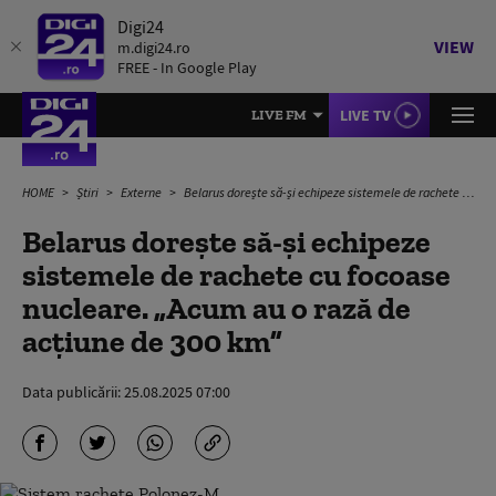
Digi24
VIEW
m.digi24.ro
FREE - In Google Play
LIVE TV
LIVE FM
HOME
Știri
Externe
Belarus dorește să-și echipeze sistemele de rachete cu focoase nucleare. „Acum au o rază de acțiune de 300 km”
Belarus dorește să-și echipeze
sistemele de rachete cu focoase
nucleare. „Acum au o rază de
acțiune de 300 km”
Data publicării:
25.08.2025 07:00