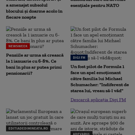
a amenajat subsolul
esențiale pentru NATO
blocului și doarme acolo în
fiecare noapte
NEWSWEEK
Pensiile ar urma să crească
DIGI FM
la 1 ianuarie cu 6-8%. Ce
Un fost pilot de Formula 1
bani în plus ar putea primi
face un apel emoționant
pensionarii?
către familia lui Michael
Schumacher: "Indiferent de
starea lui, vreau să-l văd"
Descarcă aplicația Digi FM
EDITIADEDIMINEATA.RO
ADEVARUL