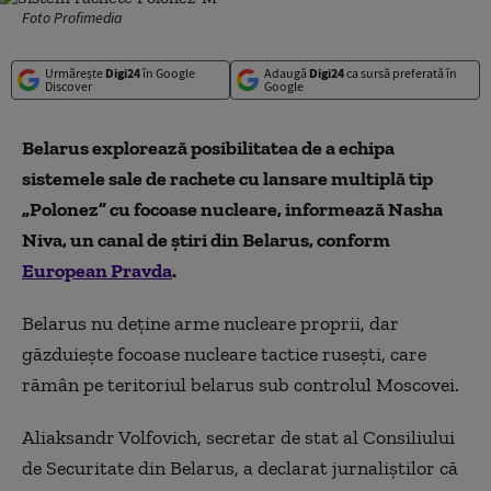
Foto Profimedia
Urmărește
Digi24
în Google
Adaugă
Digi24
ca sursă preferată în
Discover
Google
Belarus explorează posibilitatea de a echipa
sistemele sale de rachete cu lansare multiplă tip
„Polonez” cu focoase nucleare, informează Nasha
Niva, un canal de știri din Belarus, conform
European Pravda
.
Belarus nu deține arme nucleare proprii, dar
găzduiește focoase nucleare tactice rusești, care
rămân pe teritoriul belarus sub controlul Moscovei.
Aliaksandr Volfovich, secretar de stat al Consiliului
de Securitate din Belarus, a declarat jurnaliștilor că