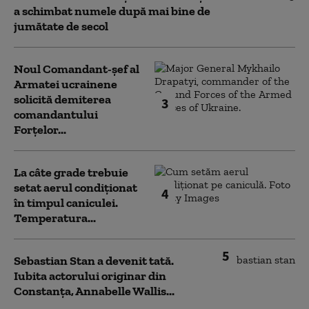
a schimbat numele după mai bine de
jumătate de secol
Noul Comandant-șef al
Armatei ucrainene
solicită demiterea
3
comandantului
Forțelor...
La câte grade trebuie
setat aerul condiționat
4
în timpul caniculei.
Temperatura...
5
Sebastian Stan a devenit tată.
Iubita actorului originar din
Constanța, Annabelle Wallis...