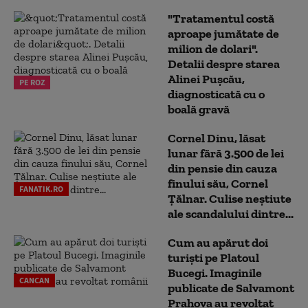
"Tratamentul costă
aproape jumătate de
milion de dolari".
Detalii despre starea
Alinei Pușcău,
PE ROZ
diagnosticată cu o
boală gravă
Cornel Dinu, lăsat
lunar fără 3.500 de lei
din pensie din cauza
finului său, Cornel
FANATIK.RO
Țălnar. Culise neștiute
ale scandalului dintre...
Cum au apărut doi
turiști pe Platoul
Bucegi. Imaginile
CANCAN
publicate de Salvamont
Prahova au revoltat