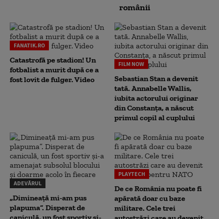
românii
FANATIK.RO
Catastrofă pe stadion! Un
FILM NOW
fotbalist a murit după ce a
Sebastian Stan a devenit
fost lovit de fulger. Video
tată. Annabelle Wallis,
iubita actorului originar
din Constanța, a născut
primul copil al cuplului
PLAYTECH
ADEVĂRUL
De ce România nu poate fi
„Dimineață mi-am pus
apărată doar cu baze
plapuma”. Disperat de
militare. Cele trei
caniculă, un fost sportiv și-
autostrăzi care au devenit