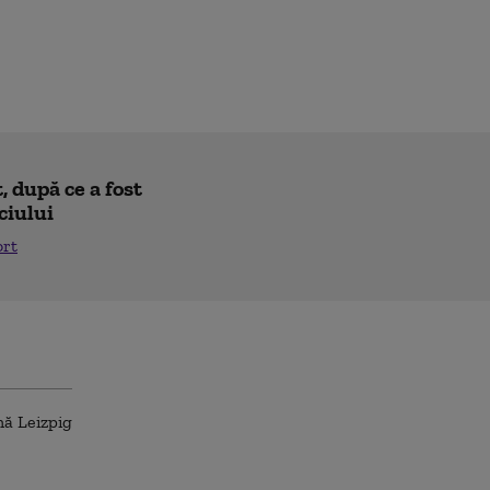
 după ce a fost
ciului
ort