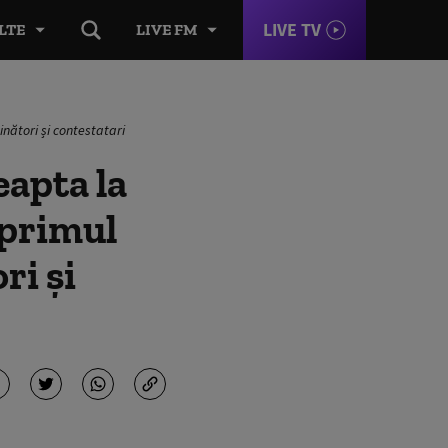
LIVE TV
LTE
LIVE FM
inători și contestatari
apta la
 primul
ri și