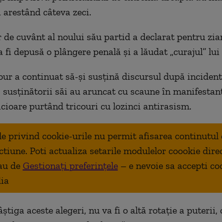
a arestând câteva zeci.
 de cuvânt al noului său partid a declarat pentru zia
a fi depusă o plângere penală și a lăudat „curajul” l
r a continuat să-și susțină discursul după incident
, susținătorii săi au aruncat cu scaune în manifestanț
icioare purtând tricouri cu lozinci antirasism.
ale privind cookie-urile nu permit afisarea continutul
ctiune. Poti actualiza setarile modulelor coookie dire
au de
Gestionați preferințele
– e nevoie sa accepti co
ia
știga aceste alegeri, nu va fi o altă rotație a puterii, 