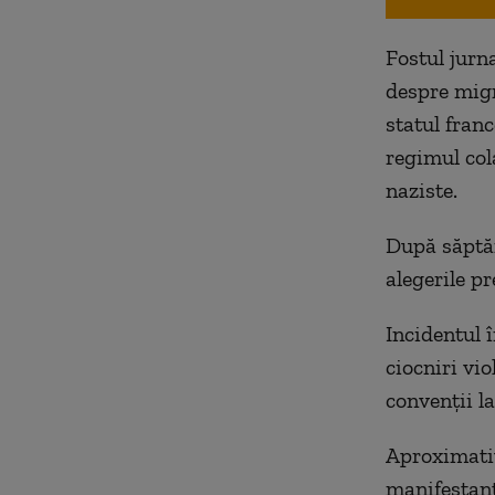
Fostul jurn
despre migr
statul franc
regimul cola
naziste.
După săptăm
alegerile p
Incidentul 
ciocniri vi
convenții l
Aproximativ
manifestanț