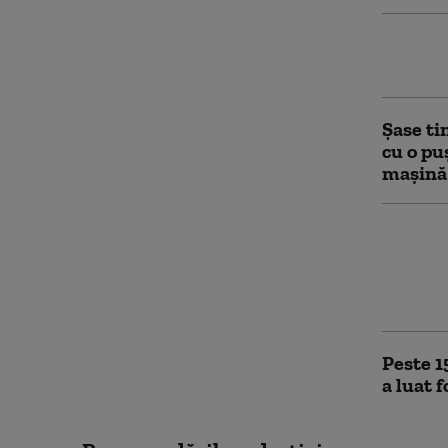
Inciden
unui av
Şase ti
cu o pu
maşină 
Un euro
prezide
operaţi
vizat
Peste 1
a luat 