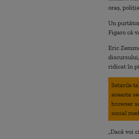
oraș, poliți
Un purtător
Figaro că v
Eric Zemmou
discursului
ridicat în p
Setarile t
aceasta se
browser s
social med
„Dacă voi câ