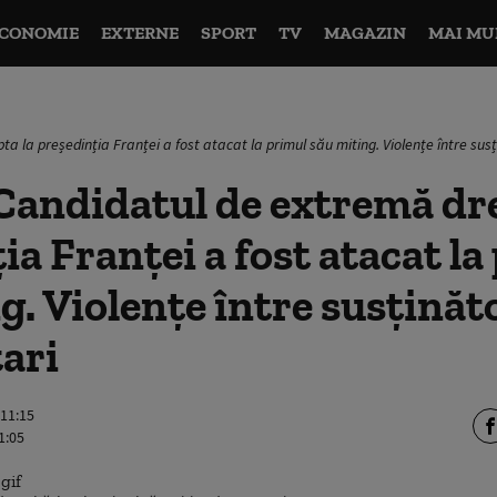
CONOMIE
EXTERNE
SPORT
TV
MAGAZIN
MAI MU
 la președinția Franței a fost atacat la primul său miting. Violențe între susț
Candidatul de extremă dre
ia Franței a fost atacat la
g. Violențe între susținăto
ari
 11:15
1:05