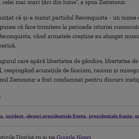
a celei mai mari țări din lume”, a spus Zemmour.
unțat că și-a numit partidul Reconquista - un nume 
nea că face trimitere la perioada istoriei cunoscut
econquista, când armatele creștine au alungat musu
berică.
ngurul care apără libertatea de gândire, libertatea de
el, respingând acuzațiile de fascism, rasism și misogin
nul Zemmour a fost condamnat pentru discurs instig
.
ta
incident
alegeri prezidentiale franta
prezidentiale franta
e
tirile Digi24.ro și pe
Google News