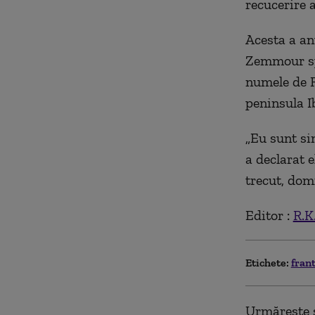
recucerire 
Acesta a an
Zemmour spu
numele de R
peninsula I
„Eu sunt si
a declarat 
trecut, dom
Editor :
R.K
Etichete:
fran
Urmărește ș