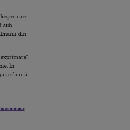
despre care
ă sub
lmanii din
 exprimare”,
ie. În
ator la ură.
ric zemmour