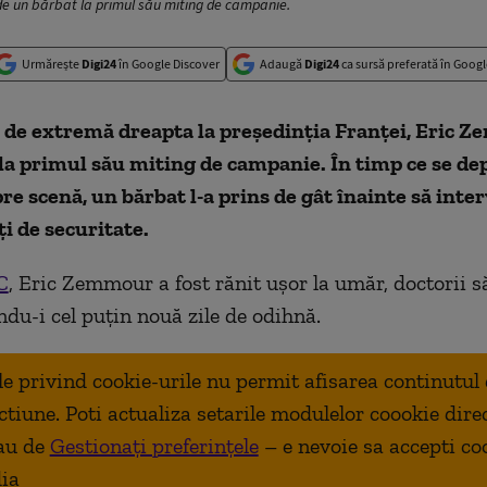
de un bărbat la primul său miting de campanie.
Urmărește
Digi24
în Google Discover
Adaugă
Digi24
ca sursă preferată în Googl
 de extremă dreapta la președinția Franței, Eric Z
 la primul său miting de campanie. În timp ce se de
e scenă, un bărbat l-a prins de gât înainte să inte
i de securitate.
C
, Eric Zemmour a fost rănit ușor la umăr, doctorii s
u-i cel puțin nouă zile de odihnă.
ale privind cookie-urile nu permit afisarea continutul
ctiune. Poti actualiza setarile modulelor coookie dire
au de
Gestionați preferințele
– e nevoie sa accepti co
ia