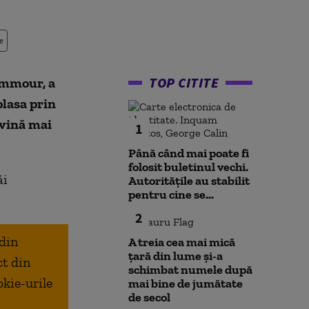
e
TOP CITITE
emmour, a
plasa prin
rvină mai
1
Până când mai poate fi
folosit buletinul vechi.
ăi
Autoritățile au stabilit
pentru cine se...
2
 din
A treia cea mai mică
țară din lume și-a
ct din
schimbat numele după
okie-urile
mai bine de jumătate
de secol