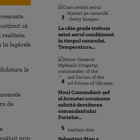
roversate
3
susținut că
La câte grade trebuie
setat aerul condiționat
 realitate,
în timpul caniculei.
 în lagărele
Temperatura...
didatura la
4
Noul Comandant-șef
eroasele
al Armatei ucrainene
tru de
solicită demiterea
comandantului
Forțelor...
5
e
rșăluit prin
Sebastian Stan a