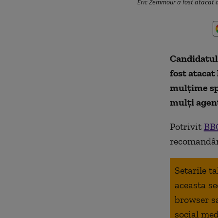
Eric Zemmour a fost atacat 
Candidatul
fost atacat
mulțime spr
mulți agenț
Potrivit
BB
recomandând
Setarile t
aceasta se
browser s
social med