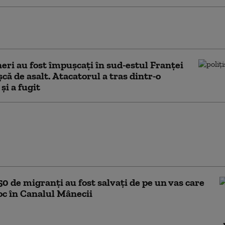
t de securitate: o dronă a zburat în apropierea
ion ucrainean pe aeroportul din Leipzig/Halle
neri au fost împuşcați în sud-estul Franţei
șcă de asalt. Atacatorul a tras dintr-o
și a fugit
deputat francez, posibil candidat la
nțialele din 2027, denunţă o
une rusă de „destabilizare” care l-a
50 de migranţi au fost salvați de pe un vas care
foc în Canalul Mânecii