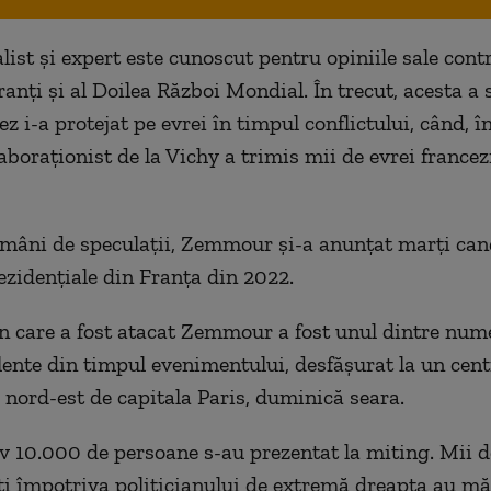
alist și expert este cunoscut pentru opiniile sale cont
anți și al Doilea Război Mondial. În trecut, acesta a 
ez i-a protejat pe evrei în timpul conflictului, când, în
boraționist de la Vichy a trimis mii de evrei francezi
âni de speculații, Zemmour și-a anunțat marți can
rezidențiale din Franța din 2022.
în care a fost atacat Zemmour a fost unul dintre num
olente din timpul evenimentului, desfășurat la un cen
a nord-est de capitala Paris, duminică seara.
 10.000 de persoane s-au prezentat la miting. Mii d
i împotriva politicianului de extremă dreapta au mă