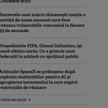
Ultimele știri
Routerele unei mărci chinezești conțin o
portiță de acces ascunsă care face
rețeaua vulnerabilă: comunică la fiecare
35 de secunde
Președintele FIFA, Gianni Infantino, îşi
joacă ultima carte. Ce a promis unei
federații la schimb cu sprijinul public
Acţiunile SpaceX se prăbuşesc după
explozia cheltuielilor pentru AI şi
apropierea termenului la care expiră
restricţiile de vânzare
CITEȘTE MAI MULTE