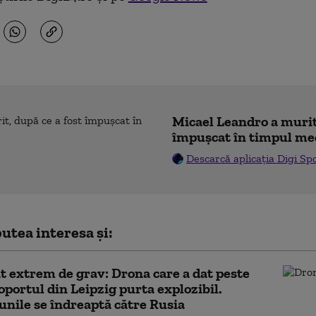
Micael Leandro a murit,
împușcat în timpul me
Descarcă aplicația Digi Sp
utea interesa și:
t extrem de grav: Drona care a dat peste
oportul din Leipzig purta explozibil.
unile se îndreaptă către Rusia