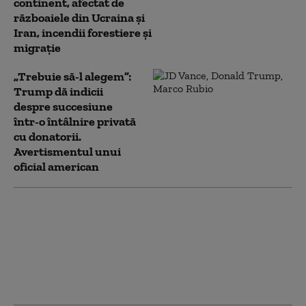
continent, afectat de
războaiele din Ucraina și
Iran, incendii forestiere și
migrație
„Trebuie să-l alegem”:
Trump dă indicii
despre succesiune
într-o întâlnire privată
cu donatorii.
Avertismentul unui
oficial american
Relația dintre SUA și
Maroc, în centrul
atenției după criza din
Ceuta: „A consolidat
poziția internațională”
a Rabatului