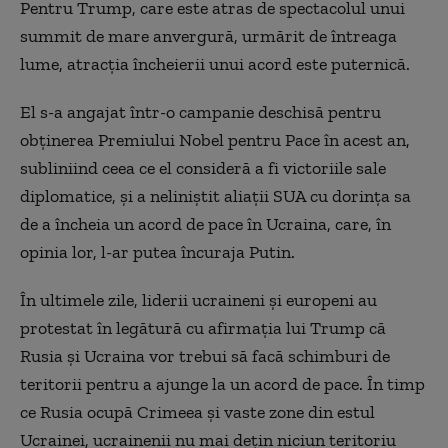
Pentru Trump, care este atras de spectacolul unui
summit de mare anvergură, urmărit de întreaga
lume, atracţia încheierii unui acord este puternică.
El s-a angajat într-o campanie deschisă pentru
obţinerea Premiului Nobel pentru Pace în acest an,
subliniind ceea ce el consideră a fi victoriile sale
diplomatice, şi a neliniştit aliaţii SUA cu dorinţa sa
de a încheia un acord de pace în Ucraina, care, în
opinia lor, l-ar putea încuraja Putin.
În ultimele zile, liderii ucraineni şi europeni au
protestat în legătură cu afirmaţia lui Trump că
Rusia şi Ucraina vor trebui să facă schimburi de
teritorii pentru a ajunge la un acord de pace. În timp
ce Rusia ocupă Crimeea şi vaste zone din estul
Ucrainei, ucrainenii nu mai deţin niciun teritoriu