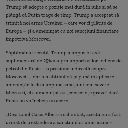
Trump să adopte o poziţie mai dură în iulie şi să se
plângă că Putin trage de timp. Trump a acceptat să
trimită noi arme Ucrainei – care vor fi plătite de
Europa – şi a ameninţat cu noi sancţiuni financiare
împotriva Moscovei.
Săptămâna trecută, Trump a impus o taxă
suplimentară de 25% asupra importurilor indiene de
petrol din Rusia – o presiune indirectă asupra
Moscovei –, dar s-a abţinut să-şi pună în aplicare
ameninţările de a impune sancţiuni mai severe.
Miercuri, el a ameninţat cu „consecinţe grave” dacă
Rusia nu va încheia un acord.
„Deşi tonul Casei Albe s-a schimbat, acesta nu a fost
urmat de o extindere a sancţiunilor americane –