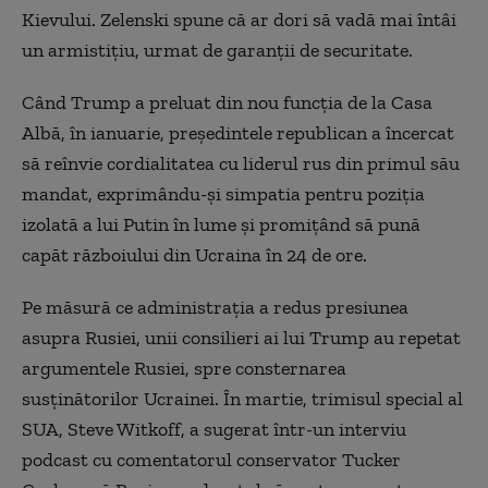
Kievului. Zelenski spune că ar dori să vadă mai întâi
un armistiţiu, urmat de garanţii de securitate.
Când Trump a preluat din nou funcţia de la Casa
Albă, în ianuarie, preşedintele republican a încercat
să reînvie cordialitatea cu liderul rus din primul său
mandat, exprimându-şi simpatia pentru poziţia
izolată a lui Putin în lume şi promiţând să pună
capăt războiului din Ucraina în 24 de ore.
Pe măsură ce administraţia a redus presiunea
asupra Rusiei, unii consilieri ai lui Trump au repetat
argumentele Rusiei, spre consternarea
susţinătorilor Ucrainei. În martie, trimisul special al
SUA, Steve Witkoff, a sugerat într-un interviu
podcast cu comentatorul conservator Tucker