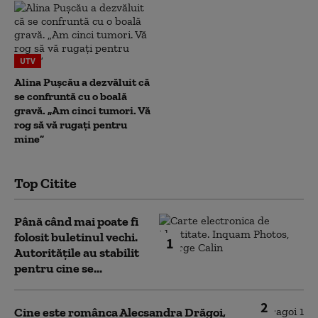
UTV
Alina Pușcău a dezvăluit că
se confruntă cu o boală
gravă. „Am cinci tumori. Vă
rog să vă rugați pentru
mine”
Top Citite
Până când mai poate fi
folosit buletinul vechi.
1
Autoritățile au stabilit
pentru cine se...
2
Cine este românca Alecsandra Drăgoi,