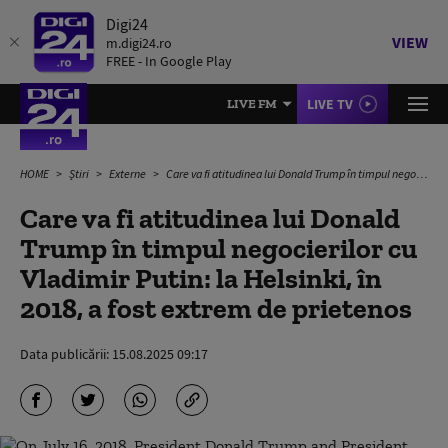
Digi24
VIEW
m.digi24.ro
FREE - In Google Play
LIVE TV
LIVE FM
HOME
Știri
Externe
Care va fi atitudinea lui Donald Trump în timpul negocierilor cu Vladimir Putin: la Helsinki, în 2018, a fost extrem de prietenos
Care va fi atitudinea lui Donald
Trump în timpul negocierilor cu
Vladimir Putin: la Helsinki, în
2018, a fost extrem de prietenos
Data publicării:
15.08.2025 09:17