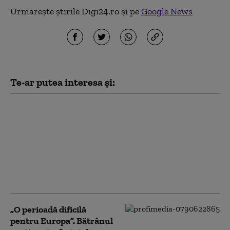
Urmărește știrile Digi24.ro și pe
Google News
Te-ar putea interesa și:
Marja de manevră a lui
Donald Trump în
privința Iranului, din
ce în ce mai limitată:
liderul SUA este prins
între opțiuni
neatractive
„O perioadă dificilă
pentru Europa”. Bătrânul