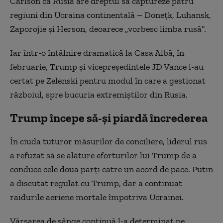
Carlson că Rusia are dreptul să captureze patru
regiuni din Ucraina continentală – Doneţk, Luhansk,
Zaporojie şi Herson, deoarece „vorbesc limba rusă”.
Iar într-o întâlnire dramatică la Casa Albă, în
februarie, Trump şi vicepreşedintele JD Vance l-au
certat pe Zelenski pentru modul în care a gestionat
războiul, spre bucuria extremiştilor din Rusia.
Trump începe să-și piardă încrederea
În ciuda tuturor măsurilor de conciliere, liderul rus
a refuzat să se alăture eforturilor lui Trump de a
conduce cele două părţi către un acord de pace. Putin
a discutat regulat cu Trump, dar a continuat
raidurile aeriene mortale împotriva Ucrainei.
Vărsarea de sânge continuă l-a determinat pe