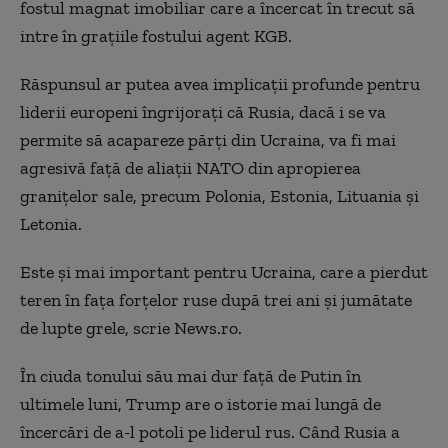
fostul magnat imobiliar care a încercat în trecut să
intre în graţiile fostului agent KGB.
Răspunsul ar putea avea implicaţii profunde pentru
liderii europeni îngrijoraţi că Rusia, dacă i se va
permite să acapareze părţi din Ucraina, va fi mai
agresivă faţă de aliaţii NATO din apropierea
graniţelor sale, precum Polonia, Estonia, Lituania şi
Letonia.
Este şi mai important pentru Ucraina, care a pierdut
teren în faţa forţelor ruse după trei ani şi jumătate
de lupte grele, scrie News.ro.
În ciuda tonului său mai dur faţă de Putin în
ultimele luni, Trump are o istorie mai lungă de
încercări de a-l potoli pe liderul rus. Când Rusia a