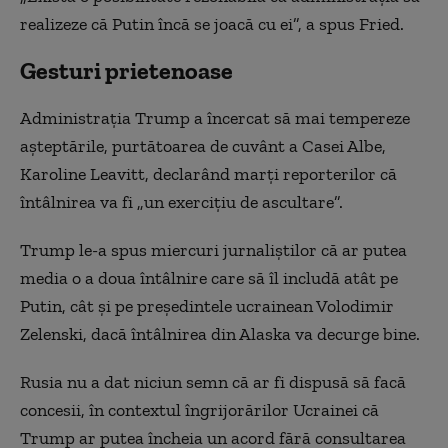
realizeze că Putin încă se joacă cu ei”, a spus Fried.
Gesturi prietenoase
Administraţia Trump a încercat să mai tempereze
aşteptările, purtătoarea de cuvânt a Casei Albe,
Karoline Leavitt, declarând marţi reporterilor că
întâlnirea va fi „un exerciţiu de ascultare”.
Trump le-a spus miercuri jurnaliştilor că ar putea
media o a doua întâlnire care să îl includă atât pe
Putin, cât şi pe preşedintele ucrainean Volodimir
Zelenski, dacă întâlnirea din Alaska va decurge bine.
Rusia nu a dat niciun semn că ar fi dispusă să facă
concesii, în contextul îngrijorărilor Ucrainei că
Trump ar putea încheia un acord fără consultarea