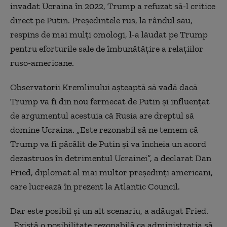
invadat Ucraina în 2022, Trump a refuzat să-l critice
direct pe Putin. Preşedintele rus, la rândul său,
respins de mai mulţi omologi, l-a lăudat pe Trump
pentru eforturile sale de îmbunătăţire a relaţiilor
ruso-americane.
Observatorii Kremlinului aşteaptă să vadă dacă
Trump va fi din nou fermecat de Putin şi influenţat
de argumentul acestuia că Rusia are dreptul să
domine Ucraina. „Este rezonabil să ne temem că
Trump va fi păcălit de Putin şi va încheia un acord
dezastruos în detrimentul Ucrainei”, a declarat Dan
Fried, diplomat al mai multor preşedinţi americani,
care lucrează în prezent la Atlantic Council.
Dar este posibil şi un alt scenariu, a adăugat Fried.
„Există o posibilitate rezonabilă ca administraţia să