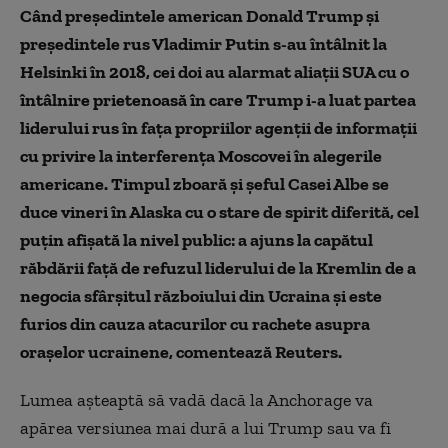
Când preşedintele american Donald Trump şi
preşedintele rus Vladimir Putin s-au întâlnit la
Helsinki în 2018, cei doi au alarmat aliaţii SUA cu o
întâlnire prietenoasă în care Trump i-a luat partea
liderului rus în faţa propriilor agenţii de informaţii
cu privire la interferenţa Moscovei în alegerile
americane. Timpul zboară şi şeful Casei Albe se
duce vineri în Alaska cu o stare de spirit diferită, cel
puţin afişată la nivel public: a ajuns la capătul
răbdării faţă de refuzul liderului de la Kremlin de a
negocia sfârşitul războiului din Ucraina şi este
furios din cauza atacurilor cu rachete asupra
oraşelor ucrainene, comentează Reuters.
Lumea aşteaptă să vadă dacă la Anchorage va
apărea versiunea mai dură a lui Trump sau va fi