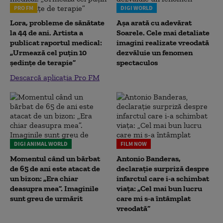
PRO FM
DIGI WORLD
Lora, probleme de sănătate
Așa arată cu adevărat
la 44 de ani. Artista a
Soarele. Cele mai detaliate
publicat raportul medical:
imagini realizate vreodată
„Urmează cel puțin 10
dezvăluie un fenomen
ședințe de terapie”
spectaculos
Descarcă aplicația Pro FM
DIGI ANIMAL WORLD
FILM NOW
Momentul când un bărbat
Antonio Banderas,
de 65 de ani este atacat de
declarație surpriză despre
un bizon: „Era chiar
infarctul care i-a schimbat
deasupra mea”. Imaginile
viața: „Cel mai bun lucru
sunt greu de urmărit
care mi s-a întâmplat
vreodată”