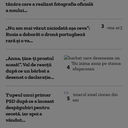
tânăra care a realizat fotografia oficială
a noului...
3
„Nu am mai văzut niciodată așa ceva”:
Rusia a doborât o dronă portugheză
rară și o va...
„Anna, ţine-ţi prostul
acasă!”. Val de reacții
4
după ce un bărbat a
desenat o declarație...
Tupeul unui primar
5
PSD după ce a încasat
despăgubiri pentru
secetă, iar apoi a
vândut...