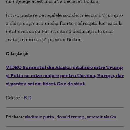
nu înţelege acest lucru”, a declarat Bolton.
Într-o postare pe reţelele sociale, miercuri, Trump s-
a plâns că „mass-media foarte nedreaptă lucrează la
întâlnirea sa cu Putin”, citând declaraţii ale unor
„rataţi concediaţi” precum Bolton.
Citește și:
VIDEO Summitul din Alaska: întâlnire între Trump
și Putin cu mize majore pentru Ucraina, Europa, dar
și pentru cei doi lideri. Ce e de știut
Editor :
B.E.
Etichete:
vladimir putin
donald trump
summit alaska