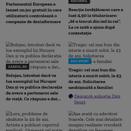
ADEVARUL
Parlamentul European a
Reacția învățătoarei care a
lansat un joc gratuit în care
luat 4,90 la titularizare:
utilizatorii controlează o
„M-a trecut din iad în rai”.
campanie de dezinformare
La ce notă a ajuns după
contestație
DIGI SPORT
GANDUL.RO
Tragic: cel mai bun din
Bolojan, întrebat dacă va
istorie a murit subit, la 43
lua exemplul lui Nicușor
de ani. Solicitarea
Dan și va publica declarația
neobișnuită a familiei
de avere a partenerei sale
Descarcă aplicația Digi
de viață. Ce răspuns a dat...
Sport