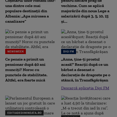
Coșmarul unor români într-
pentru fiecare prag de
una dintre cele mai
vechime. Cum se aplică
populare destinații din
majorările din noua Lege a
Albania: „Apa mirosea a
salarizării după 3, 5, 10, 15
canalizare”
și...
NEWSWEEK
DIGI FM
Ce pensie a primit un
„Anna, ţine-ţi prostul
pensionar după 40 ani
acasă!" Reacţii după ce un
munciți? Noroc cu
bărbat a desenat o
punctele de stabilitate.
declaraţie de dragoste pe o
Altfel, era foarte mică
stâncă, în Transfăgărăşan
Descarcă aplicația Digi FM
EDITIADEDIMINEATA.RO