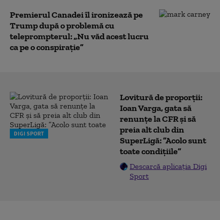
Premierul Canadei îl ironizează pe
Trump după o problemă cu
teleprompterul: „Nu văd acest lucru
ca pe o conspirație”
Lovitură de proporții:
Ioan Varga, gata să
renunțe la CFR și să
preia alt club din
DIGI SPORT
SuperLigă: ”Acolo sunt
toate condițiile”
Descarcă aplicația Digi
Sport