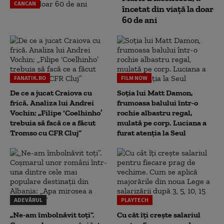
CANCAN
încetat din viață la doar
60 de ani
FANATIK.RO
FILM NOW
De ce a jucat Craiova cu
Soția lui Matt Damon,
frică. Analiza lui Andrei
frumoasa balului într-o
Vochin: „Filipe ‘Coelhinho’
rochie albastru regal,
trebuia să facă ce a făcut
mulată pe corp. Luciana a
Tromso cu CFR Cluj”
furat atenția la Seul
ADEVĂRUL
PLAYTECH
„Ne-am îmbolnăvit toți”.
Cu cât îți crește salariul