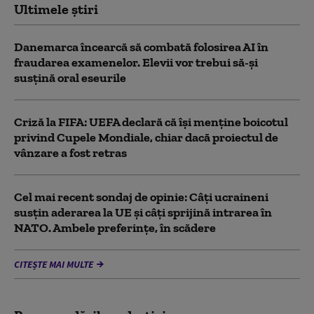
Ultimele știri
Danemarca încearcă să combată folosirea AI în
fraudarea examenelor. Elevii vor trebui să-şi
susţină oral eseurile
Criză la FIFA: UEFA declară că îşi menţine boicotul
privind Cupele Mondiale, chiar dacă proiectul de
vânzare a fost retras
Cel mai recent sondaj de opinie: Câți ucraineni
susțin aderarea la UE și câți sprijină intrarea în
NATO. Ambele preferințe, în scădere
CITEȘTE MAI MULTE