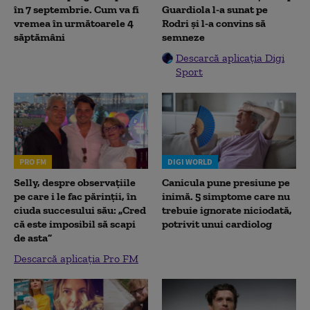
în 7 septembrie. Cum va fi
Guardiola l-a sunat pe
vremea în următoarele 4
Rodri și l-a convins să
săptămâni
semneze
Descarcă aplicația Digi
Sport
PRO FM
DIGI WORLD
Selly, despre observațiile
Canicula pune presiune pe
pe care i le fac părinții, în
inimă. 5 simptome care nu
ciuda succesului său: „Cred
trebuie ignorate niciodată,
că este imposibil să scapi
potrivit unui cardiolog
de asta”
Descarcă aplicația Pro FM