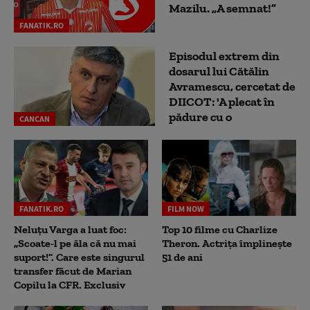
Mazilu. „A semnat!”
FANATIK.RO
Episodul extrem din
dosarul lui Cătălin
Avramescu, cercetat de
DIICOT: 'A plecat în
pădure cu o
CANCAN
FANATIK.RO
FILM NOW
Neluțu Varga a luat foc:
Top 10 filme cu Charlize
„Scoate-l pe ăla că nu mai
Theron. Actrița împlinește
suport!”. Care este singurul
51 de ani
transfer făcut de Marian
Copilu la CFR. Exclusiv