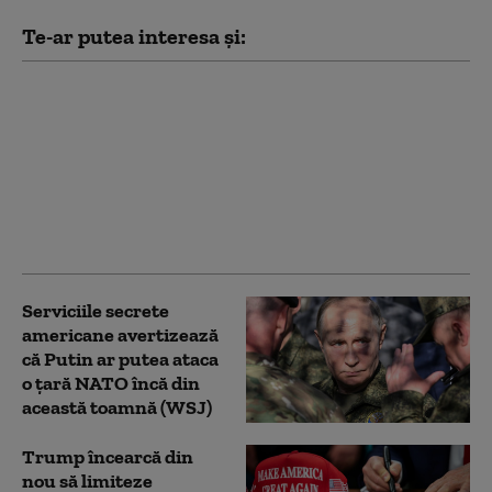
Te-ar putea interesa și:
Noi măsuri ale
administrației Trump
împotriva
universităților:
Investigații privind
admiterea și protestele
pro-palestiniene
Serviciile secrete
americane avertizează
că Putin ar putea ataca
o țară NATO încă din
această toamnă (WSJ)
Trump încearcă din
nou să limiteze