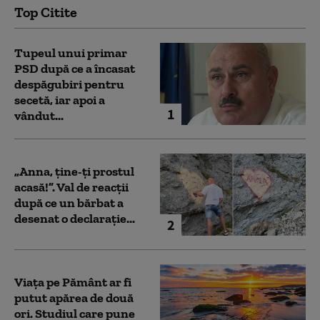
Top Citite
Tupeul unui primar
PSD după ce a încasat
despăgubiri pentru
secetă, iar apoi a
1
vândut...
„Anna, ţine-ţi prostul
acasă!”. Val de reacții
după ce un bărbat a
desenat o declarație...
2
Viața pe Pământ ar fi
putut apărea de două
ori. Studiul care pune