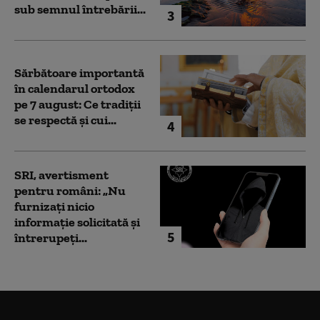
sub semnul întrebării...
3
Sărbătoare importantă
în calendarul ortodox
pe 7 august: Ce tradiții
se respectă și cui...
4
SRI, avertisment
pentru români: „Nu
furnizați nicio
informație solicitată și
5
întrerupeți...