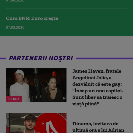
07.08.2026
Curs BNR: Euro crește
07.08.2026
PARTENERII NOȘTRI
James Haven, fratele
Angelinei Jolie, a
dezvăluit că este gay:
"Încep un nou capitol.
Sunt liber să trăiesc o
PE ROZ
viață plină"
Dinamo, lovitura de
ultimă oră a lui Adrian