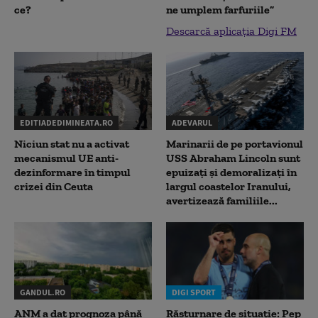
ce?
ne umplem farfuriile”
Descarcă aplicația Digi FM
EDITIADEDIMINEATA.RO
ADEVARUL
Niciun stat nu a activat
Marinarii de pe portavionul
mecanismul UE anti-
USS Abraham Lincoln sunt
dezinformare în timpul
epuizați și demoralizați în
crizei din Ceuta
largul coastelor Iranului,
avertizează familiile...
GANDUL.RO
DIGI SPORT
ANM a dat prognoza până
Răsturnare de situație: Pep