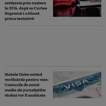
cetățenia prin naștere
în SUA, după ce Curtea
Supremă i-a blocat
prima tentativă
SUA impun noi
sancţiuni împotriva
Cubei. Marco Rubio:
„Nu vom tolera
operaţiuni ostile la uşa
noastră”
Statele Unite extind
verificările pentru vize:
Conturile de social
media ale jurnaliștilor
străini vor fi analizate