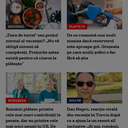
ADEVĂRUL
PLAYTECH
„Taxa de turist” sau prețul
De ce consumă mai mult
normal al vacanței? „Nu vă
mașina dacă rezervorul
obligă nimeni să
este aproape gol. Greșeala
cumpărați. Prețurile astea
pe care mulți șoferi o fac
există pentru că cineva le
fără să știe
plătește”
NEWSWEEK
DIGI FM
Românii plătesc printre
Dan Negru, reacție virală
cele mai mari contribuții la
din vacanța în Turcia după
pensie, dar au printre cele
ce a ajuns la un resort all
mai mici pensii în UE. De
inclusive: „Și noi, românii,