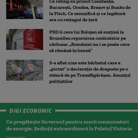
Ce rating au primit Constanța,
București, Oradea, Brașov și Buzău de
la Fitch. Ce semnifică și ce legătură
are cu ratingul de țară
PSD îi cere lui Bolojan să susțină la
Bruxelles repornirea centralelor pe
cărbune: „României nu i se poate cere
să rămână în beznă”
S-a aflat cine este bărbatul care a
„pictat” o declarație de dragoste pe o
stâncă de pe Transfăgărășan. Anunțul
polițiștilor
DIGI ECONOMIC
Ce pregătește Guvernul pentru marii consumatori
de energie. Ședință extraordinară la Palatul Victoria