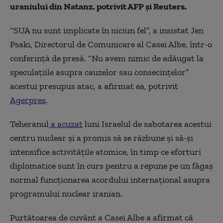
uraniului din Natanz, potrivit AFP şi Reuters.
“SUA nu sunt implicate în niciun fel”, a insistat Jen
Psaki, Directorul de Comunicare al Casei Albe, într-o
conferinţă de presă. “Nu avem nimic de adăugat la
speculaţiile asupra cauzelor sau consecinţelor”
acestui presupus atac, a afirmat ea, potrivit
Agerpres
.
Teheranul
a acuzat
luni Israelul de sabotarea acestui
centru nuclear şi a promis să se răzbune şi să-şi
intensifice activităţile atomice, în timp ce eforturi
diplomatice sunt în curs pentru a repune pe un făgaş
normal funcţionarea acordului internaţional asupra
programului nuclear iranian.
Purtătoarea de cuvânt a Casei Albe a afirmat că