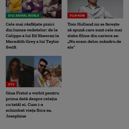
DIGI ANIMAL WORLD
FILM NOW
Cele mai răsfățate pisici
Tom Holland nu se ferește
din lumea vedetelor: de la
să spună care sunt cele mai
Calippo a lui Ed Sheeran la
slabe filme din cariera sa:
Meredith Grey a lui Taylor
„Nu eram deloc mândru de
Swift
ele”
UTV
Gina Pistol a vorbit pentru
prima dată despre relația
cu tatăl ei. Cum i-a
schimbat viața fiica sa,
Josephine