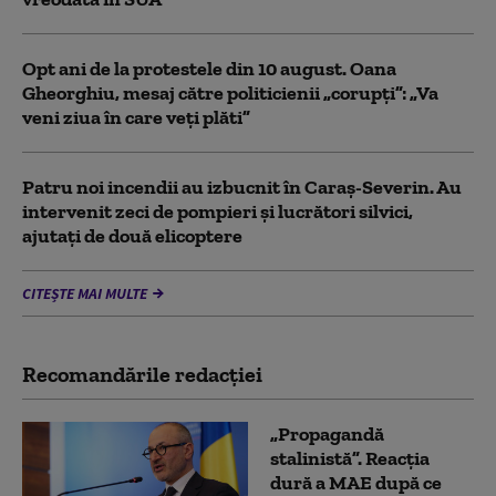
Opt ani de la protestele din 10 august. Oana
Gheorghiu, mesaj către politicienii „corupți”: „Va
veni ziua în care veţi plăti”
Patru noi incendii au izbucnit în Caraş-Severin. Au
intervenit zeci de pompieri şi lucrători silvici,
ajutaţi de două elicoptere
CITEȘTE MAI MULTE
Recomandările redacţiei
„Propagandă
stalinistă”. Reacția
dură a MAE după ce