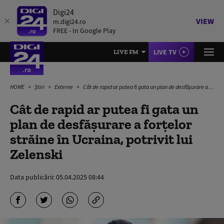
Digi24
VIEW
m.digi24.ro
FREE - In Google Play
LIVE TV
LIVE FM
HOME
Știri
Externe
Cât de rapid ar putea fi gata un plan de desfăşurare a forţelor străine în Ucraina, potrivit lui Zelenski
Cât de rapid ar putea fi gata un
plan de desfăşurare a forţelor
străine în Ucraina, potrivit lui
Zelenski
Data publicării:
05.04.2025 08:44