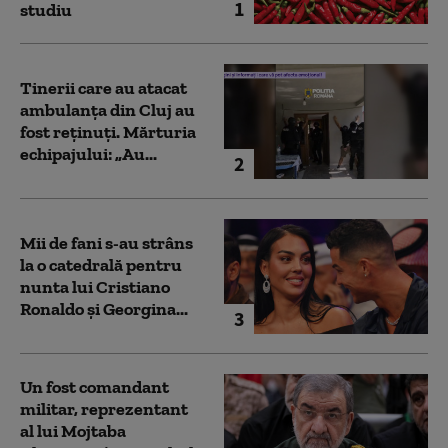
1
studiu
Tinerii care au atacat
ambulanța din Cluj au
fost reținuți. Mărturia
echipajului: „Au...
2
Mii de fani s-au strâns
la o catedrală pentru
nunta lui Cristiano
Ronaldo şi Georgina...
3
Un fost comandant
militar, reprezentant
al lui Mojtaba