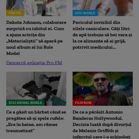
PRO FM
DIGI WORLD
Dakota Johnson, colaborare
Pericolul invizibil din
surpriză cu iubitul ei. Cum
zilele caniculare. Câți litri
a ajuns actrița din
de apă trebuie să bei vara și
„Materialiștii” să apară pe
la ce alimente să ai grijă,
noul album al lui Role
potrivit medicului...
Model
Descarcă aplicația Pro FM
DIGI ANIMAL WORLD
FILM NOW
Ce a găsit un bărbat când se
De ce a părăsit Antonio
pregătea să-și spele rufele:
Banderas Hollywoodul.
„Era în haine, am rămas
Decizia luată după divorțul
traumatizat”
de Melanie Griffith și
infarctul care i-a schimbat