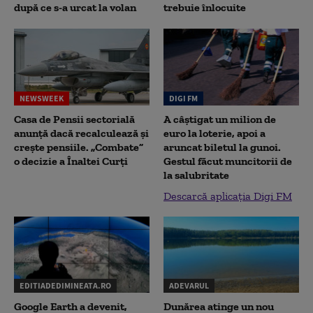
după ce s-a urcat la volan
trebuie înlocuite
NEWSWEEK
DIGI FM
Casa de Pensii sectorială
A câștigat un milion de
anunță dacă recalculează și
euro la loterie, apoi a
crește pensiile. „Combate”
aruncat biletul la gunoi.
o decizie a Înaltei Curți
Gestul făcut muncitorii de
la salubritate
Descarcă aplicația Digi FM
EDITIADEDIMINEATA.RO
ADEVARUL
Google Earth a devenit,
Dunărea atinge un nou