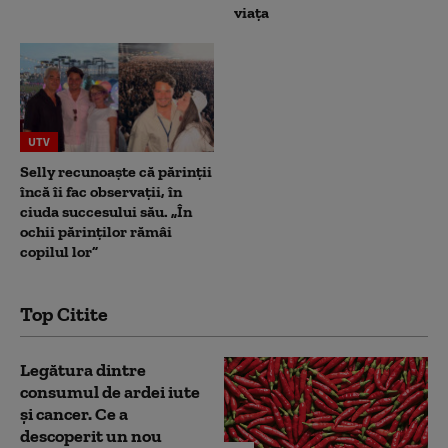
viața
UTV
Selly recunoaște că părinții
încă îi fac observații, în
ciuda succesului său. „În
ochii părinților rămâi
copilul lor”
Top Citite
Legătura dintre
consumul de ardei iute
și cancer. Ce a
descoperit un nou