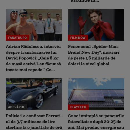
FANATIK.RO
FILM NOW
Adrian Rădulescu, interviu
Fenomenul „Spider-Man:
despre transformarea lui
Brand New Day”: încasări
David Popovici: „Cele 8 kg
de peste 1,6 miliarde de
de masă activă l-au făcut să
dolari la nivel global
înoate mai repede!” Ce...
ADEVĂRUL
PLAYTECH
Poliția i-a confiscat Ferrari-
Ce se întâmplă cu panourile
ul de 3,7 milioane de lire
fotovoltaice după 20-25 de
sterline la o jumătate de oră
ani. Mai produc energie sau