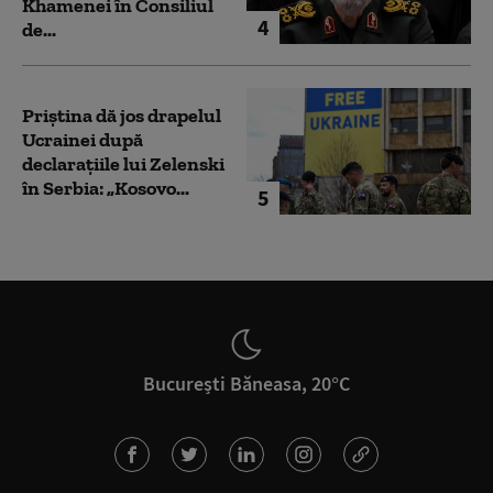
Khamenei în Consiliul
4
de...
Priștina dă jos drapelul
Ucrainei după
declarațiile lui Zelenski
în Serbia: „Kosovo...
5
București Băneasa, 20°C