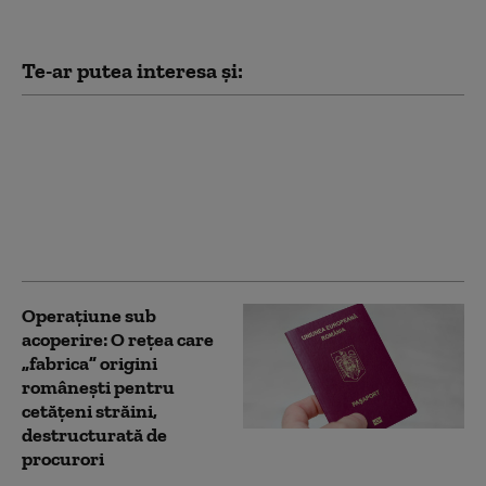
Te-ar putea interesa și:
Experţi ONU: În ciuda
armistiţiului,
„genocidul continuă”
în Fâşia Gaza, cu peste
1.200 de morţi în 10
luni
Operațiune sub
acoperire: O reţea care
„fabrica” origini
românești pentru
cetățeni străini,
destructurată de
procurori