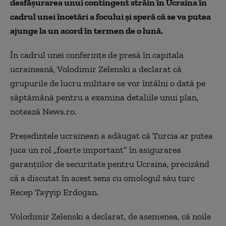
desfăşurarea unui contingent străin în Ucraina în
cadrul unei încetări a focului şi speră că se va putea
ajunge la un acord în termen de o lună.
În cadrul unei conferinţe de presă în capitala
ucraineană, Volodimir Zelenski a declarat că
grupurile de lucru militare se vor întâlni o dată pe
săptămână pentru a examina detaliile unui plan,
notează News.ro.
Preşedintele ucrainean a adăugat că Turcia ar putea
juca un rol „foarte important” în asigurarea
garanţiilor de securitate pentru Ucraina, precizând
că a discutat în acest sens cu omologul său turc
Recep Tayyip Erdogan.
Volodimir Zelenski a declarat, de asemenea, că noile