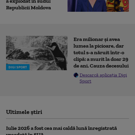
a explodat în sudul
Republicii Moldova
Era milionar și avea
lumea la picioare, dar
totul s-a năruit într-o
clipă: a murit la doar 29
de ani. Cauza decesului
DIGI SPORT
Descarcă aplicația Digi
Sport
Ultimele știri
Iulie 2026 a fost cea mai caldă lună înregistrată
vreodată în SUA