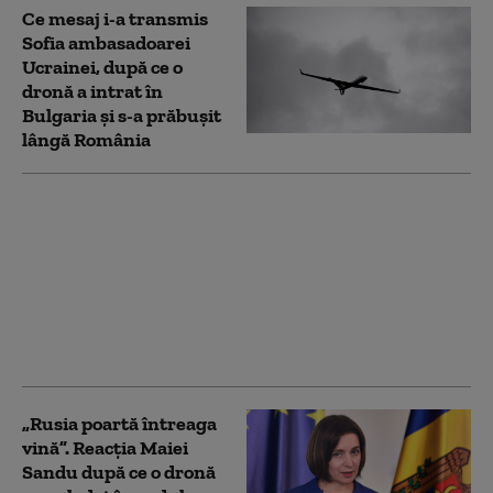
Ce mesaj i-a transmis
Sofia ambasadoarei
Ucrainei, după ce o
dronă a intrat în
Bulgaria și s-a prăbușit
lângă România
SUA vor autoriza
Turcia să transfere 12
lansatoare M270 și 70
de rachete ATACMS
către Ucraina. De ce
sunt importante
acestea
„Rusia poartă întreaga
vină”. Reacția Maiei
Sandu după ce o dronă