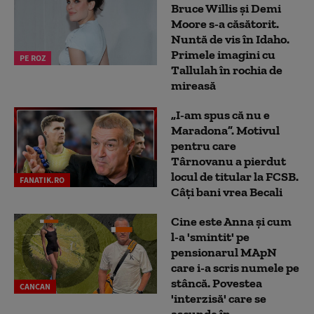
Bruce Willis și Demi
Moore s-a căsătorit.
Nuntă de vis în Idaho.
Primele imagini cu
PE ROZ
Tallulah în rochia de
mireasă
„I-am spus că nu e
Maradona”. Motivul
pentru care
Târnovanu a pierdut
locul de titular la FCSB.
FANATIK.RO
Câți bani vrea Becali
Cine este Anna și cum
l-a 'smintit' pe
pensionarul MApN
care i-a scris numele pe
stâncă. Povestea
CANCAN
'interzisă' care se
ascunde în...