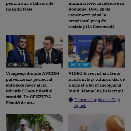
pentru o zi, o fabrică de
minim istoric la intrarea în
imagini false
România. Doar 25 de
centimetri până la
următorul prag de
restricții la Cernavodă
GANDUL.RO
DIGI SPORT
Vicepreședintele ANCOM
VIDEO A vrut să-și sărute
pulverizează proiectul
iubita în fața tuturor, dar ce
anti-fake news al lui
a urmat a făcut înconjurul
Miruță: O lege hilară și
lumii. Mama lui, în lacrimi
stupidă. De CENZURĂ.
Descarcă aplicația Digi
Făcută de un...
Sport