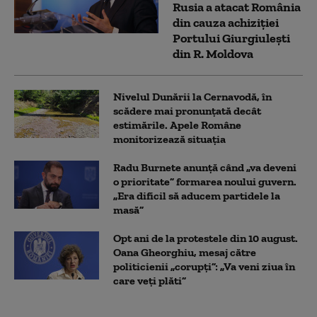
Rusia a atacat România
din cauza achiziției
Portului Giurgiulești
din R. Moldova
Nivelul Dunării la Cernavodă, în
scădere mai pronunțată decât
estimările. Apele Române
monitorizează situația
Radu Burnete anunță când „va deveni
o prioritate” formarea noului guvern.
„Era dificil să aducem partidele la
masă”
Opt ani de la protestele din 10 august.
Oana Gheorghiu, mesaj către
politicienii „corupți”: „Va veni ziua în
care veţi plăti”