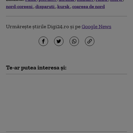
nord-coreeni
disparuti
kursk
coareea de nord
Urmărește știrile Digi24.ro și pe
Google News
Te-ar putea interesa și:
Una dintre cele mai
mari rafinării din Rusia
este în flăcări. A fost
atacată de drone
ucrainene pentru a
doua noapte
consecutiv