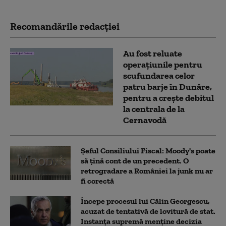
Recomandările redacţiei
Au fost reluate
operațiunile pentru
scufundarea celor
patru barje în Dunăre,
pentru a crește debitul
la centrala de la
Cernavodă
Șeful Consiliului Fiscal: Moody's poate
să țină cont de un precedent. O
retrogradare a României la junk nu ar
fi corectă
Începe procesul lui Călin Georgescu,
acuzat de tentativă de lovitură de stat.
Instanța supremă menține decizia