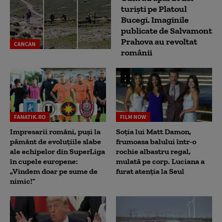
turiști pe Platoul
Bucegi. Imaginile
publicate de Salvamont
Prahova au revoltat
CANCAN
românii
FANATIK.RO
FILM NOW
Impresarii români, puși la
Soția lui Matt Damon,
pământ de evoluțiile slabe
frumoasa balului într-o
ale echipelor din SuperLiga
rochie albastru regal,
în cupele europene:
mulată pe corp. Luciana a
„Vindem doar pe sume de
furat atenția la Seul
nimic!”