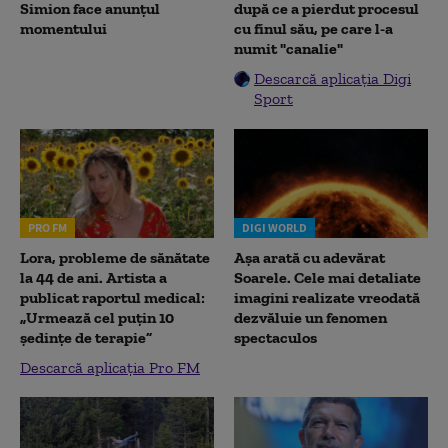
Simion face anunțul
după ce a pierdut procesul
momentului
cu finul său, pe care l-a
numit "canalie"
Descarcă aplicația Digi
Sport
PRO FM
DIGI WORLD
Lora, probleme de sănătate
Așa arată cu adevărat
la 44 de ani. Artista a
Soarele. Cele mai detaliate
publicat raportul medical:
imagini realizate vreodată
„Urmează cel puțin 10
dezvăluie un fenomen
ședințe de terapie”
spectaculos
Descarcă aplicația Pro FM