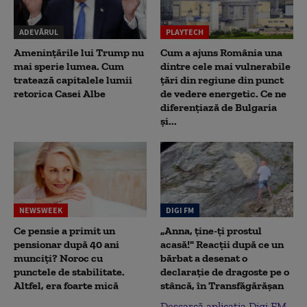
ADEVĂRUL
PLAYTECH
Amenințările lui Trump nu
Cum a ajuns România una
mai sperie lumea. Cum
dintre cele mai vulnerabile
tratează capitalele lumii
țări din regiune din punct
retorica Casei Albe
de vedere energetic. Ce ne
diferențiază de Bulgaria
și...
NEWSWEEK
DIGI FM
Ce pensie a primit un
„Anna, ţine-ţi prostul
pensionar după 40 ani
acasă!" Reacţii după ce un
munciți? Noroc cu
bărbat a desenat o
punctele de stabilitate.
declaraţie de dragoste pe o
Altfel, era foarte mică
stâncă, în Transfăgărăşan
Descarcă aplicația Digi FM