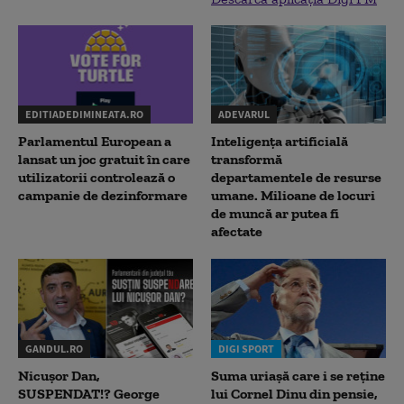
EDITIADEDIMINEATA.RO
ADEVARUL
Parlamentul European a
Inteligența artificială
lansat un joc gratuit în care
transformă
utilizatorii controlează o
departamentele de resurse
campanie de dezinformare
umane. Milioane de locuri
de muncă ar putea fi
afectate
GANDUL.RO
DIGI SPORT
Nicușor Dan,
Suma uriașă care i se reține
SUSPENDAT!? George
lui Cornel Dinu din pensie,