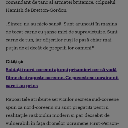
comandant de tanc al armatei britanice, colpnelul
Hamish de Bretton-Gordon.
„Sincer, nu au nicio șansă. Sunt aruncați în mașina
de tocat carne cu șanse mici de supraviețuire. Sunt
carne de tun, iar ofițerilor ruși le pasă chiar mai
puțin de ei decât de propriii lor oameni."
Citiți și:
Soldații nord-coreeni ajunși prizonieri cer să vadă
filme de dragoste coreene. Ce povestesc ucrainenii
care i-au prin
s
Rapoartele atribuite serviciilor secrete sud-coreene
spun că nord-coreenii nu sunt pregătiți pentru
realitățile războiului modern și par deosebit de
vulnerabili în fața dronelor ucrainene First-Person-