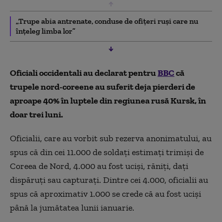
„Trupe abia antrenate, conduse de ofițeri ruși care nu
înțeleg limba lor”
Oficiali occidentali au declarat pentru
BBC
că
trupele nord-coreene au suferit deja pierderi de
aproape 40% în luptele din regiunea rusă Kursk, în
doar trei luni.
Oficialii, care au vorbit sub rezerva anonimatului, au
spus că din cei 11.000 de soldați estimați trimiși de
Coreea de Nord, 4.000 au fost uciși, răniți, dați
dispăruți sau capturați. Dintre cei 4.000, oficialii au
spus că aproximativ 1.000 se crede că au fost uciși
până la jumătatea lunii ianuarie.