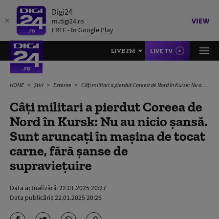
Digi24
VIEW
m.digi24.ro
FREE - In Google Play
LIVE TV
LIVE FM
HOME
Știri
Externe
Câți militari a pierdut Coreea de Nord în Kursk: Nu au nicio șansă. Sunt aruncați în mașina de tocat carne, fără șanse de supraviețuire
Câți militari a pierdut Coreea de
Nord în Kursk: Nu au nicio șansă.
Sunt aruncați în mașina de tocat
carne, fără șanse de
supraviețuire
Data actualizării:
22.01.2025 20:27
Data publicării:
22.01.2025 20:26