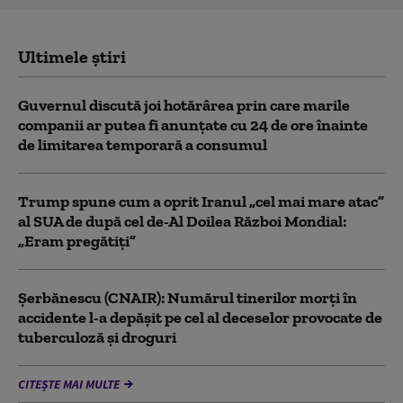
Ultimele știri
Guvernul discută joi hotărârea prin care marile
companii ar putea fi anunțate cu 24 de ore înainte
de limitarea temporară a consumul
Trump spune cum a oprit Iranul „cel mai mare atac”
al SUA de după cel de-Al Doilea Război Mondial:
„Eram pregătiți”
Şerbănescu (CNAIR): Numărul tinerilor morţi în
accidente l-a depăşit pe cel al deceselor provocate de
tuberculoză şi droguri
CITEȘTE MAI MULTE