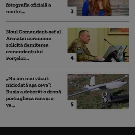
fotografia oficială a
3
noului...
Noul Comandant-șef al
Armatei ucrainene
solicită demiterea
comandantului
4
Forțelor...
„Nu am mai văzut
niciodată așa ceva”:
Rusia a doborât o dronă
portugheză rară și o
5
va...