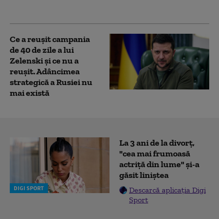
(Bloomberg)
Ce a reușit campania
de 40 de zile a lui
Zelenski și ce nu a
reușit. Adâncimea
strategică a Rusiei nu
mai există
La 3 ani de la divorț,
"cea mai frumoasă
actriță din lume" și-a
găsit liniștea
DIGI SPORT
Descarcă aplicația Digi
Sport