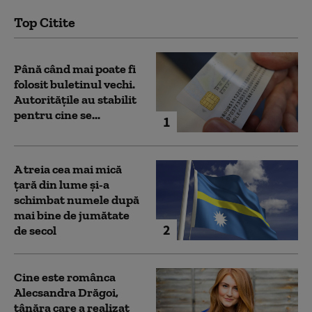
Top Citite
Până când mai poate fi
folosit buletinul vechi.
Autoritățile au stabilit
pentru cine se...
1
A treia cea mai mică
țară din lume și-a
schimbat numele după
mai bine de jumătate
2
de secol
Cine este românca
Alecsandra Drăgoi,
tânăra care a realizat