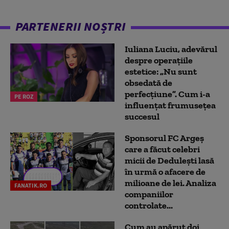
PARTENERII NOȘTRI
Iuliana Luciu, adevărul
despre operațiile
estetice: „Nu sunt
obsedată de
perfecțiune”. Cum i-a
PE ROZ
influențat frumusețea
succesul
Sponsorul FC Argeș
care a făcut celebri
micii de Dedulești lasă
în urmă o afacere de
milioane de lei. Analiza
FANATIK.RO
companiilor
controlate...
Cum au apărut doi