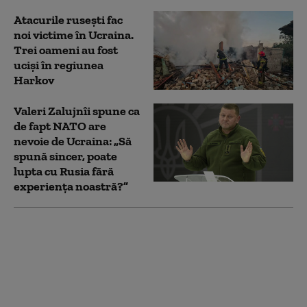
Atacurile rusești fac
noi victime în Ucraina.
Trei oameni au fost
uciși în regiunea
Harkov
Valeri Zalujnîi spune ca
de fapt NATO are
nevoie de Ucraina: „Să
spună sincer, poate
lupta cu Rusia fără
experiența noastră?”
Foști oficiali europeni
și ruși au purtat
discuții secrete în
Austria, pentru
posibile negocieri de
pace cu Ucraina