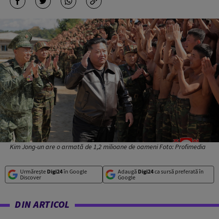
Kim Jong-un are o armată de 1,2 milioane de oameni Foto: Profimedia
Urmărește
Digi24
în Google
Adaugă
Digi24
ca sursă preferată în
Discover
Google
DIN ARTICOL