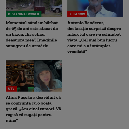
DIGI ANIMAL WORLD
FILM NOW
Momentul când un bărbat
Antonio Banderas,
de 65 de ani este atacat de
declarație surpriză despre
un bizon: „Era chiar
infarctul care i-a schimbat
deasupra mea”. Imaginile
viața: „Cel mai bun lucru
sunt greu de urmărit
care mi s-a întâmplat
vreodată”
UTV
Alina Pușcău a dezvăluit că
se confruntă cu o boală
gravă. „Am cinci tumori. Vă
rog să vă rugați pentru
mine”