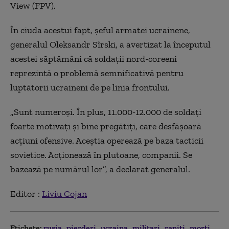
View (FPV).
În ciuda acestui fapt, șeful armatei ucrainene,
generalul Oleksandr Sîrski, a avertizat la începutul
acestei săptămâni că soldații nord-coreeni
reprezintă o problemă semnificativă pentru
luptătorii ucraineni de pe linia frontului.
„Sunt numeroși. În plus, 11.000-12.000 de soldați
foarte motivați și bine pregătiți, care desfășoară
acțiuni ofensive. Aceștia operează pe baza tacticii
sovietice. Acţionează în plutoane, companii. Se
bazează pe numărul lor”, a declarat generalul.
Editor :
Liviu Cojan
Etichete:
rusia
pierderi
ucraina
militari
raniti
morți