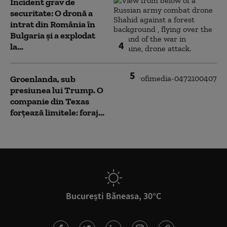
Incident grav de
securitate: O dronă a
intrat din România în
Bulgaria şi a explodat
4
la...
5
Groenlanda, sub
presiunea lui Trump. O
companie din Texas
forțează limitele: foraj...
București Băneasa, 30°C