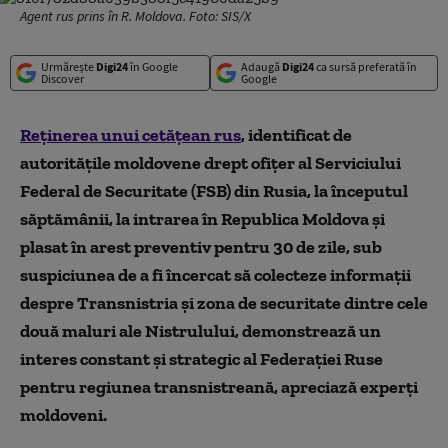
Agent rus prins în R. Moldova. Foto: SIS/X
Urmărește
Digi24
în Google
Adaugă
Digi24
ca sursă preferată în
Discover
Google
Reţinerea unui cetăţean rus
, identificat de
autorităţile moldovene drept ofiţer al Serviciului
Federal de Securitate (FSB) din Rusia, la începutul
săptămânii, la intrarea în Republica Moldova şi
plasat în arest preventiv pentru 30 de zile, sub
suspiciunea de a fi încercat să colecteze informaţii
despre Transnistria şi zona de securitate dintre cele
două maluri ale Nistrulului, demonstrează un
interes constant şi strategic al Federaţiei Ruse
pentru regiunea transnistreană, apreciază experţi
moldoveni.