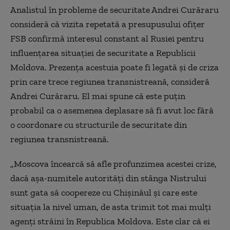
Analistul în probleme de securitate Andrei Curăraru
consideră că vizita repetată a presupusului ofiţer
FSB confirmă interesul constant al Rusiei pentru
influenţarea situaţiei de securitate a Republicii
Moldova. Prezenţa acestuia poate fi legată şi de criza
prin care trece regiunea transnistreană, consideră
Andrei Curăraru. El mai spune că este puţin
probabil ca o asemenea deplasare să fi avut loc fără
o coordonare cu structurile de securitate din
regiunea transnistreană.
„Moscova încearcă să afle profunzimea acestei crize,
dacă aşa-numitele autorităţi din stânga Nistrului
sunt gata să coopereze cu Chişinăul şi care este
situaţia la nivel uman, de asta trimit tot mai mulţi
agenţi străini în Republica Moldova. Este clar că ei