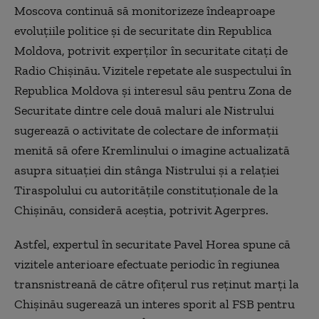
Moscova continuă să monitorizeze îndeaproape
evoluţiile politice şi de securitate din Republica
Moldova, potrivit experţilor în securitate citați de
Radio Chișinău. Vizitele repetate ale suspectului în
Republica Moldova şi interesul său pentru Zona de
Securitate dintre cele două maluri ale Nistrului
sugerează o activitate de colectare de informaţii
menită să ofere Kremlinului o imagine actualizată
asupra situaţiei din stânga Nistrului şi a relaţiei
Tiraspolului cu autorităţile constituţionale de la
Chişinău, consideră aceştia, potrivit Agerpres.
Astfel, expertul în securitate Pavel Horea spune că
vizitele anterioare efectuate periodic în regiunea
transnistreană de către ofiţerul rus reţinut marţi la
Chişinău sugerează un interes sporit al FSB pentru