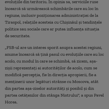
evoluţiile din teritoriu. În opinia sa, serviciile ruse
încearcă să urmărească schimbările care au loc în
regiune, inclusiv poziţionarea administraţiei de la
Tiraspol, relaţiile acesteia cu Chişinăul şi tendinţele
politice sau sociale care ar putea influenţa situaţia
de securitate.
„FSB-ul are un interes sporit asupra acestei regiuni,
anume încearcă să ţină pasul cu evoluţiile care au loc
acolo, cu modul în care se schimbă, să zicem, aşa-
zişii reprezentaţi ai autorităţilor de acolo, cum se
modifică percepţia, fie în direcţia apropierii, fie a
menţinerii unor legături strânse cu Moscova, atât
din partea aşa-ziselor autorităţi şi posibil şi din
partea cetăţenilor din stânga Nistrului", a spus Pavel
Horea.