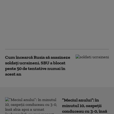
Moscova acuză
Chișinăul că
exagerează
amenințarea rusă,
după fragmentele de
dronă Geran-2
descoperite în R.
Moldova
Cum încearcă Rusia să asasineze
soldați ucraineni. SBU a blocat
peste 50 de tentative numai în
acest an
”Meciul anului”: în
minutul 10, oaspeții
conduceau cu 3-0, însă