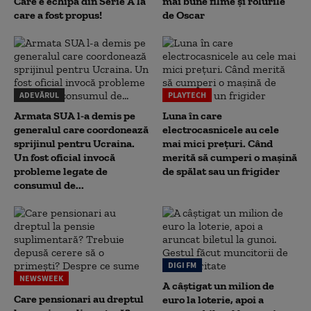
Care e echipa din Serie A la
mai bune filme și rolurile
care a fost propus!
de Oscar
ADEVĂRUL
PLAYTECH
Armata SUA l-a demis pe
Luna în care
generalul care coordonează
electrocasnicele au cele
sprijinul pentru Ucraina.
mai mici prețuri. Când
Un fost oficial invocă
merită să cumperi o mașină
probleme legate de
de spălat sau un frigider
consumul de...
DIGI FM
NEWSWEEK
A câștigat un milion de
Care pensionari au dreptul
euro la loterie, apoi a