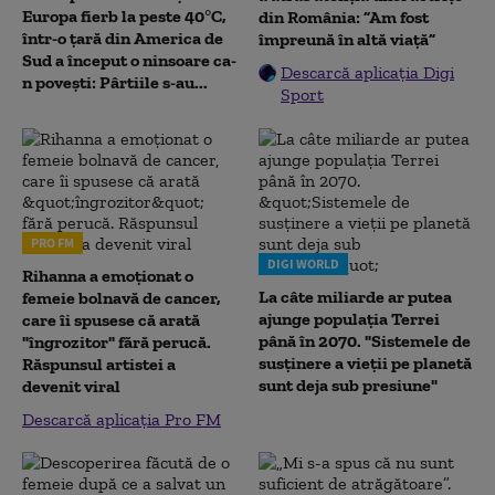
Europa fierb la peste 40°C,
din România: ”Am fost
într-o țară din America de
împreună în altă viață”
Sud a început o ninsoare ca-
Descarcă aplicația Digi
n povești: Pârtiile s-au...
Sport
PRO FM
DIGI WORLD
Rihanna a emoționat o
La câte miliarde ar putea
femeie bolnavă de cancer,
ajunge populația Terrei
care îi spusese că arată
până în 2070. "Sistemele de
"îngrozitor" fără perucă.
susținere a vieții pe planetă
Răspunsul artistei a
sunt deja sub presiune"
devenit viral
Descarcă aplicația Pro FM