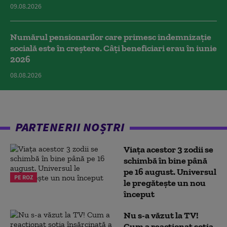
09.08.2026
Numărul pensionarilor care primesc indemnizaţie
socială este în creștere. Câți beneficiari erau în iunie
2026
08.08.2026
PARTENERII NOȘTRI
Viața acestor 3 zodii se
schimbă în bine până
pe 16 august. Universul
PE ROZ
le pregătește un nou
început
Nu s-a văzut la TV!
Cum a reacţionat soţia