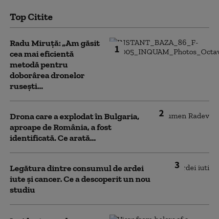
Top Citite
Radu Miruță: „Am găsit
1
cea mai eficientă
metodă pentru
doborârea dronelor
rusești...
2
Drona care a explodat în Bulgaria,
aproape de România, a fost
identificată. Ce arată...
3
Legătura dintre consumul de ardei
iute și cancer. Ce a descoperit un nou
studiu