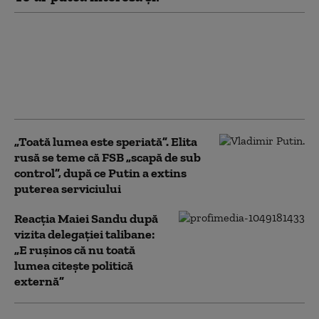
Un web designer din
Republica Moldova este
în spatele site-ului AUR
pentru suspendarea
președintelui
„Toată lumea este speriată”. Elita
rusă se teme că FSB „scapă de sub
control”, după ce Putin a extins
puterea serviciului
Reacția Maiei Sandu după
vizita delegaţiei talibane:
„E ruşinos că nu toată
lumea citeşte politică
externă”