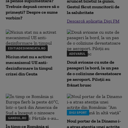
la pensie suplimentară?
aruncat biletul la gunoi.
Trebuie depusă cerere să o
Gestul făcut muncitorii de
primești? Despre ce sume
la salubritate
vorbim?
Descarcă aplicația Digi FM
EDITIADEDIMINEATA.RO
ADEVARUL
Niciun stat nu a activat
Două avioane cu sute de
mecanismul UE anti-
pasageri la bord, la un pas
dezinformare în timpul
de o coliziune devastatoare
crizei din Ceuta
pe aeroport. Piloții au
frânat brusc
DIGI SPORT
GANDUL.RO
Noul portar de la Dinamo i-
În timp ce România și
a atras atenția unei actrițe