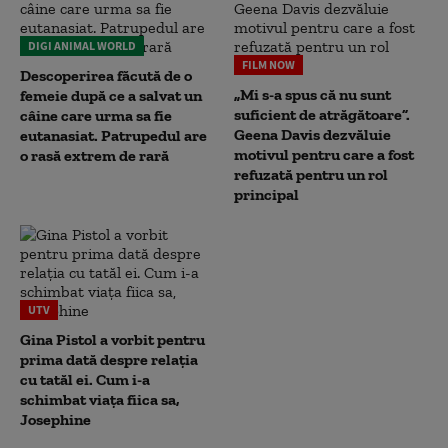
DIGI ANIMAL WORLD
FILM NOW
Descoperirea făcută de o
„Mi s-a spus că nu sunt
femeie după ce a salvat un
suficient de atrăgătoare”.
câine care urma sa fie
Geena Davis dezvăluie
eutanasiat. Patrupedul are
motivul pentru care a fost
o rasă extrem de rară
refuzată pentru un rol
principal
UTV
Gina Pistol a vorbit pentru
prima dată despre relația
cu tatăl ei. Cum i-a
schimbat viața fiica sa,
Josephine