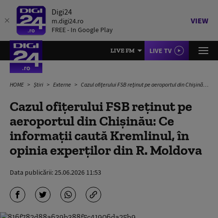
Digi24
VIEW
m.digi24.ro
FREE - In Google Play
LIVE TV
LIVE FM
HOME
Știri
Externe
Cazul ofiţerului FSB reţinut pe aeroportul din Chişinău: Ce informații caută Kremlinul, în opinia experților din R. Moldova
Cazul ofiţerului FSB reţinut pe
aeroportul din Chişinău: Ce
informații caută Kremlinul, în
opinia experților din R. Moldova
Data publicării:
25.06.2026 11:53