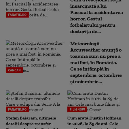
însărcinată a lui
Pascual la accidentarea
FANATIK.RO
horror. Gestul
fotbalistului pentru
doctoriţa de...
Meteorologii
Accuweather anunță o
toamnă cum nu prea a
mai fost, în România.
Ce se întâmplă în
CANCAN
septembrie, octombrie
și noiembrie...
FANATIK.RO
FILM NOW
Ștefan Baiaram, ultimele
Cum arată Dustin Hoffman
detalii despre transfer.
în 2026, la 89 de ani. Cele