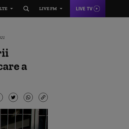
LIVE TV
LTE
LIVE FM
2021
ii
care a