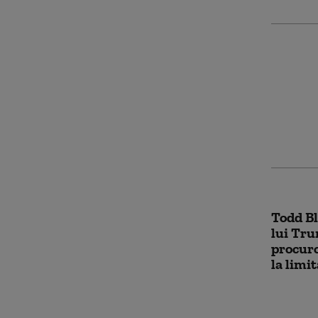
Radu Mi
mai efi
doborâr
Funcțio
Todd Bl
lui Tru
procuro
la limi