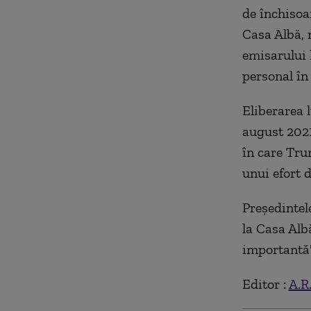
de închisoa
Casa Albă, 
emisarului 
personal în 
Eliberarea l
august 2021
în care Tru
unui efort d
Preşedintel
la Casa Albă
importantă"
Editor :
A.R