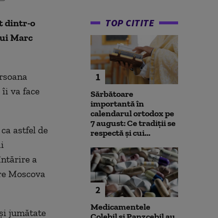
TOP CITITE
t dintr-o
lui Marc
ersoana
1
îi va face
Sărbătoare
importantă în
calendarul ortodox pe
7 august: Ce tradiții se
ca astfel de
respectă și cui...
i
întărire a
ntre Moscova
2
Medicamentele
 şi jumătate
Colebil și Panzcebil au