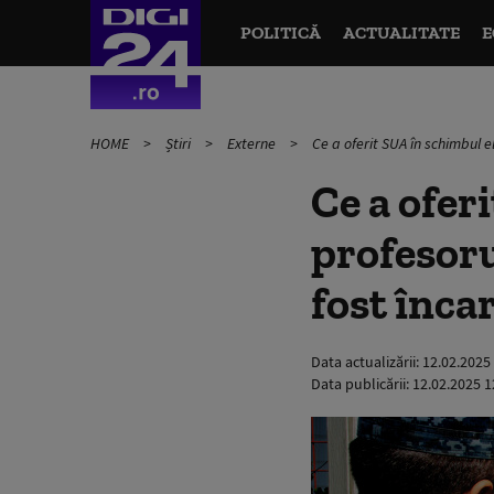
POLITICĂ
ACTUALITATE
E
HOME
Știri
Externe
Ce a oferit SUA în schimbul e
Ce a ofer
profesoru
fost înca
Data actualizării:
12.02.2025
Data publicării:
12.02.2025 1