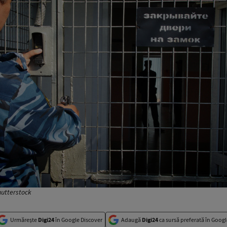
hutterstock
Urmărește
Digi24
în Google Discover
Adaugă
Digi24
ca sursă preferată în Googl