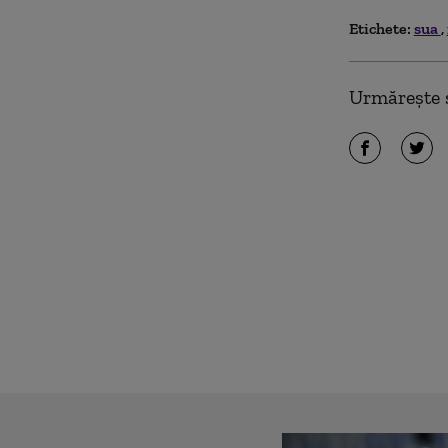
Etichete:
sua
Urmărește ș