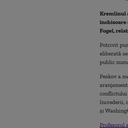
Kremlinul a
închisoare 
Fogel, rela
Potrivit pu
eliberată s
public nume
Peskov a men
aranjamente
conflictului
încrederii,
şi Washing
Profesorul 