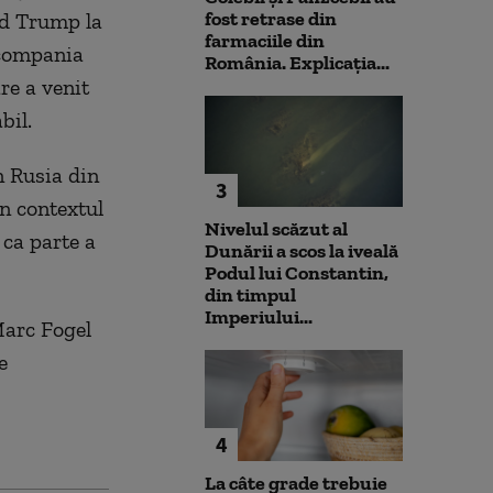
fost retrase din
ld Trump la
farmaciile din
 compania
România. Explicația...
re a venit
bil.
n Rusia din
3
în contextul
Nivelul scăzut al
ca parte a
Dunării a scos la iveală
Podul lui Constantin,
din timpul
Imperiului...
Marc Fogel
e
4
La câte grade trebuie