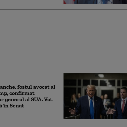
ruță: „Am găsit cea
cientă metodă pentru
ea dronelor rusești.
nează cu succes”
anche, fostul avocat al
mp, confirmat
r general al SUA. Vot
tă în Senat