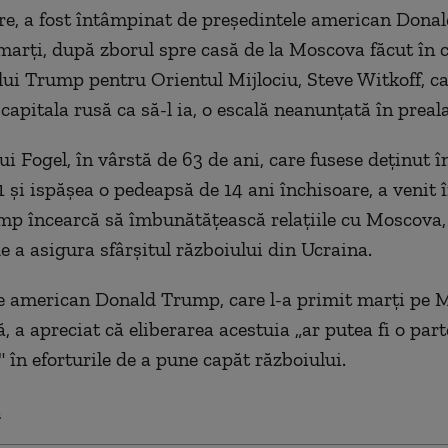
re, a fost întâmpinat de preşedintele american Dona
marţi, după zborul spre casă de la Moscova făcut în
lui Trump pentru Orientul Mijlociu, Steve Witkoff, ca
capitala rusă ca să-l ia, o escală neanunţată în preala
ui Fogel, în vârstă de 63 de ani, care fusese deţinut î
 şi ispăşea o pedeapsă de 14 ani închisoare, a venit 
mp încearcă să îmbunătăţească relaţiile cu Moscova, 
e a asigura sfârşitul războiului din Ucraina.
e american Donald Trump, care l-a primit marţi pe 
, a apreciat că eliberarea acestuia „ar putea fi o part
 în eforturile de a pune capăt războiului.
.