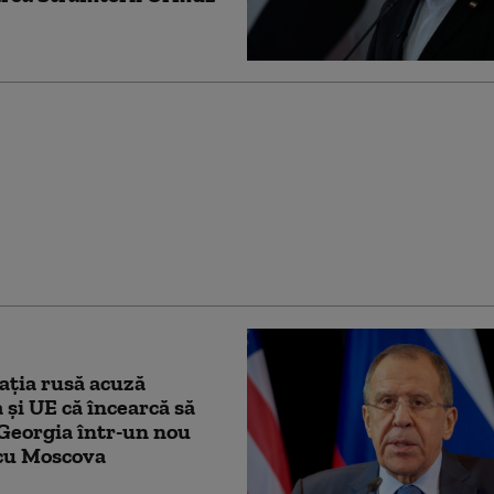
convins Ucraina să nu
ce conducta CPC şi
erele non-ruseşti din
Neagră (Bloomberg)
ţia rusă acuză
 şi UE că încearcă să
Georgia într-un nou
 cu Moscova