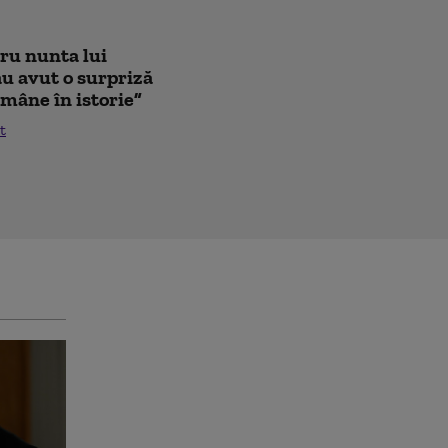
tru nunta lui
au avut o surpriză
mâne în istorie”
t