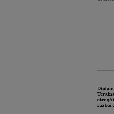
SUA au 
mai ata
petroli
Marea 
Diploma
Ucraina
atragă 
război