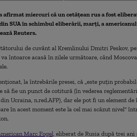
 afirmat miercuri că un cetăţean rus a fost elibera
din SUA în schimbul eliberării, marţi, a americanu
tează Reuters.
rtătorului de cuvânt al Kremlinului Dmitri Peskov, p
e va întoarce acasă în zilele următoare, când Moscova 
le.
ţionat, la întrebările presei, că „este puţin probabil 
 să fie un punct de cotitură (în vederea reglementări
 din Ucraina, n.red.AFP), dar ele pot fi un element de 
 care în acest moment este la cel mai scăzut nivel" î
ton.
american Marc Fogel,
eliberat de Rusia după trei ani