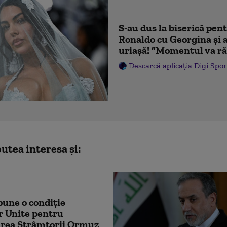
S-au dus la biserică pen
Ronaldo cu Georgina și 
uriașă! ”Momentul va ră
Descarcă aplicația Digi Spor
utea interesa și:
pune o condiție
r Unite pentru
area Strâmtorii Ormuz