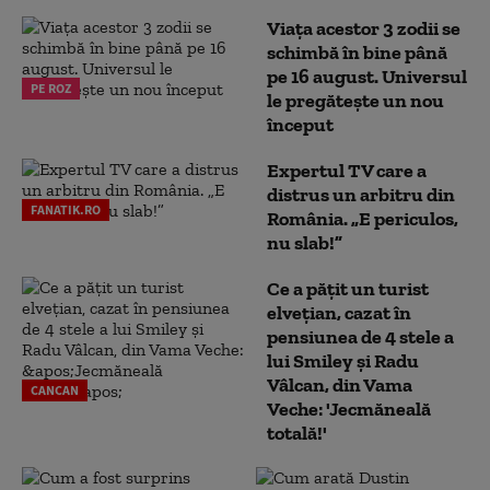
Viața acestor 3 zodii se
schimbă în bine până
pe 16 august. Universul
PE ROZ
le pregătește un nou
început
Expertul TV care a
distrus un arbitru din
FANATIK.RO
România. „E periculos,
nu slab!”
Ce a pățit un turist
elvețian, cazat în
pensiunea de 4 stele a
lui Smiley și Radu
Vâlcan, din Vama
CANCAN
Veche: 'Jecmăneală
totală!'