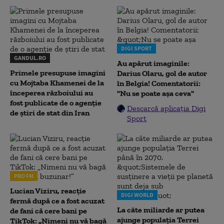
DIGI SPORT
GANDUL.RO
Au apărut imaginile:
Primele presupuse imagini
Darius Olaru, gol de autor
cu Mojtaba Khamenei de la
în Belgia! Comentatorii:
începerea războiului au
"Nu se poate așa ceva"
fost publicate de o agenție
Descarcă aplicația Digi
de știri de stat din Iran
Sport
PRO FM
Lucian Viziru, reacție
DIGI WORLD
fermă după ce a fost acuzat
La câte miliarde ar putea
de fani că cere bani pe
ajunge populația Terrei
TikTok: „Nimeni nu vă bagă