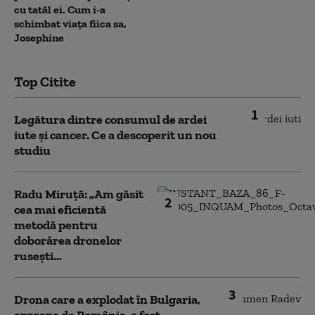
cu tatăl ei. Cum i-a
schimbat viața fiica sa,
Josephine
Top Citite
1
Legătura dintre consumul de ardei
iute și cancer. Ce a descoperit un nou
studiu
Radu Miruță: „Am găsit
2
cea mai eficientă
metodă pentru
doborârea dronelor
rusești...
3
Drona care a explodat în Bulgaria,