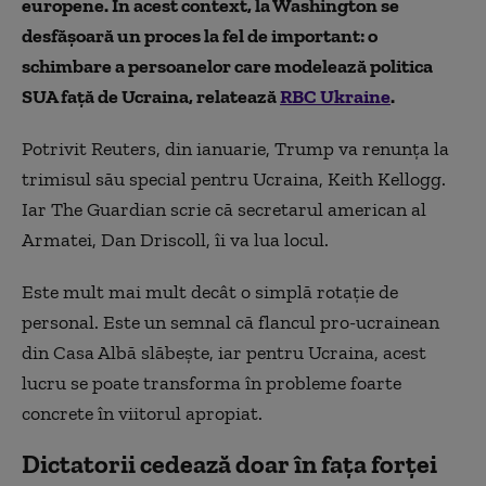
europene. În acest context, la Washington se
desfășoară un proces la fel de important: o
schimbare a persoanelor care modelează politica
SUA față de Ucraina, relatează
RBC Ukraine
.
Potrivit Reuters, din ianuarie, Trump va renunța la
trimisul său special pentru Ucraina, Keith Kellogg.
Iar The Guardian scrie că secretarul american al
Armatei, Dan Driscoll, îi va lua locul.
Este mult mai mult decât o simplă rotație de
personal. Este un semnal că flancul pro-ucrainean
din Casa Albă slăbește, iar pentru Ucraina, acest
lucru se poate transforma în probleme foarte
concrete în viitorul apropiat.
Dictatorii cedează doar în fața forței