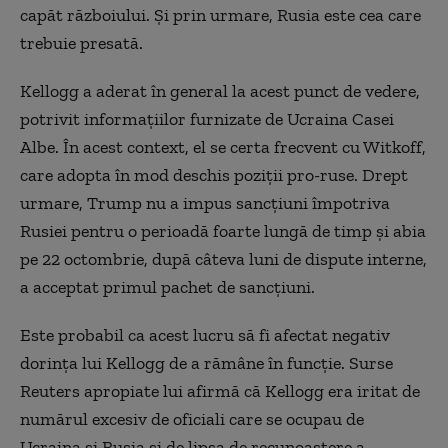
capăt războiului. Și prin urmare, Rusia este cea care
trebuie presată.
Kellogg a aderat în general la acest punct de vedere,
potrivit informațiilor furnizate de Ucraina Casei
Albe. În acest context, el se certa frecvent cu Witkoff,
care adopta în mod deschis poziții pro-ruse. Drept
urmare, Trump nu a impus sancțiuni împotriva
Rusiei pentru o perioadă foarte lungă de timp și abia
pe 22 octombrie, după câteva luni de dispute interne,
a acceptat primul pachet de sancțiuni.
Este probabil ca acest lucru să fi afectat negativ
dorința lui Kellogg de a rămâne în funcție. Surse
Reuters apropiate lui afirmă că Kellogg era iritat de
numărul excesiv de oficiali care se ocupau de
Ucraina și Rusia și de lipsa de recunoaștere a