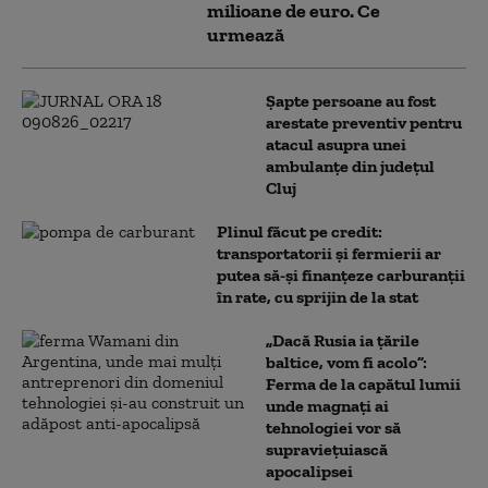
milioane de euro. Ce
urmează
Șapte persoane au fost
arestate preventiv pentru
atacul asupra unei
ambulanțe din județul
Cluj
Plinul făcut pe credit:
transportatorii și fermierii ar
putea să-și finanțeze carburanții
în rate, cu sprijin de la stat
„Dacă Rusia ia țările
baltice, vom fi acolo”:
Ferma de la capătul lumii
unde magnați ai
tehnologiei vor să
supraviețuiască
apocalipsei