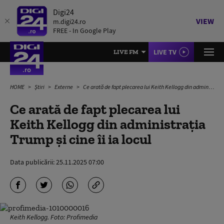
Digi24
VIEW
m.digi24.ro
FREE - In Google Play
LIVE TV
LIVE FM
HOME
Știri
Externe
Ce arată de fapt plecarea lui Keith Kellogg din administrația Trump și cine îi ia locul
Ce arată de fapt plecarea lui
Keith Kellogg din administrația
Trump și cine îi ia locul
Data publicării:
25.11.2025 07:00
Keith Kellogg. Foto: Profimedia