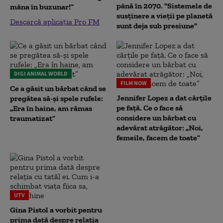
până în 2070. "Sistemele de
mâna în buzunar!”
susținere a vieții pe planetă
Descarcă aplicația Pro FM
sunt deja sub presiune"
DIGI ANIMAL WORLD
FILM NOW
Ce a găsit un bărbat când se
Jennifer Lopez a dat cărțile
pregătea să-și spele rufele:
pe față. Ce o face să
„Era în haine, am rămas
considere un bărbat cu
traumatizat”
adevărat atrăgător: „Noi,
femeile, facem de toate”
UTV
Gina Pistol a vorbit pentru
prima dată despre relația