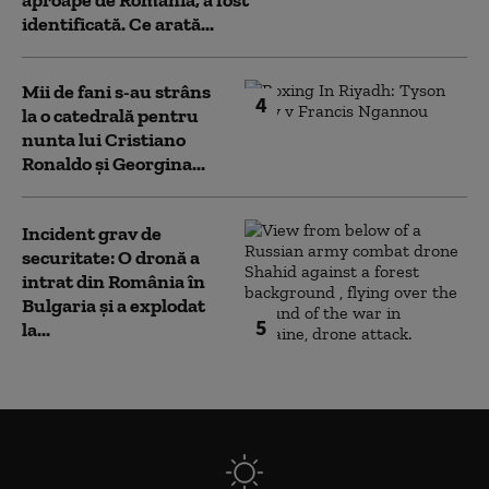
aproape de România, a fost
identificată. Ce arată...
Mii de fani s-au strâns
4
la o catedrală pentru
nunta lui Cristiano
Ronaldo şi Georgina...
Incident grav de
securitate: O dronă a
intrat din România în
Bulgaria şi a explodat
5
la...