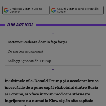
Urmărește
Digi24
în Google
Adaugă
Digi24
ca sursă preferată în
Discover
Google
DIN ARTICOL
Dictatorii cedează doar în fața forței
De partea ucraineană
Kellogg, ignorat de Trump
În ultimele zile, Donald Trump și-a accelerat brusc
încercările de a pune capăt războiului dintre Rusia
și Ucraina, și o face într-un mod care stârnește
îngrijorare nu numai la Kiev, ci și în alte capitale