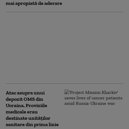
mai apropiată de aderare
Manifestații în 22 de
orașe din Polonia
împotriva violențelor
asupra ucrainenilor:
500.000 de oameni au
protestat. „Nu fi
indiferent”
Atac asupra unui
depozit OMS din
Ucraina. Proviziile
medicale erau
destinate unităților
sanitare din prima linie