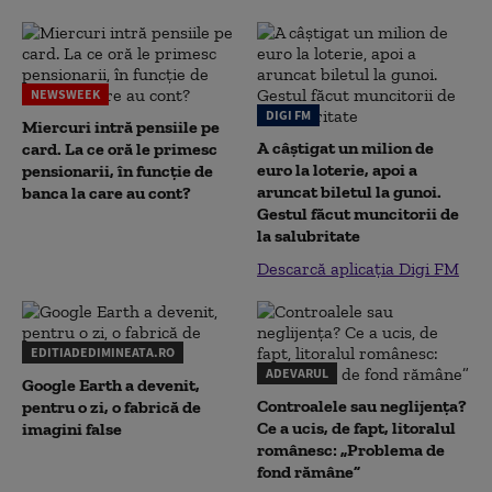
NEWSWEEK
DIGI FM
Miercuri intră pensiile pe
A câștigat un milion de
card. La ce oră le primesc
euro la loterie, apoi a
pensionarii, în funcție de
aruncat biletul la gunoi.
banca la care au cont?
Gestul făcut muncitorii de
la salubritate
Descarcă aplicația Digi FM
EDITIADEDIMINEATA.RO
ADEVARUL
Google Earth a devenit,
Controalele sau neglijența?
pentru o zi, o fabrică de
Ce a ucis, de fapt, litoralul
imagini false
românesc: „Problema de
fond rămâne”