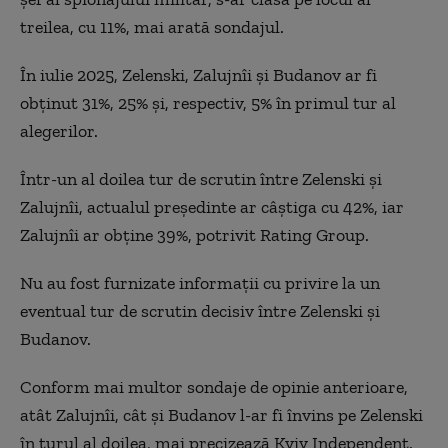
treilea, cu 11%, mai arată sondajul.
În iulie 2025, Zelenski, Zalujnîi și Budanov ar fi
obținut 31%, 25% și, respectiv, 5% în primul tur al
alegerilor.
Într-un al doilea tur de scrutin între Zelenski și
Zalujnîi, actualul președinte ar câștiga cu 42%, iar
Zalujnîi ar obține 39%, potrivit Rating Group.
Nu au fost furnizate informații cu privire la un
eventual tur de scrutin decisiv între Zelenski și
Budanov.
Conform mai multor sondaje de opinie anterioare,
atât Zalujnîi, cât și Budanov l-ar fi învins pe Zelenski
în turul al doilea, mai precizează Kyiv Independent.