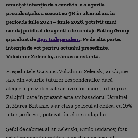
anunțat intenția de a candida la alegerile
prezidențiale, a scăzut cu 9% în ultimul an, în
perioada iulie 2025 – iunie 2026, potrivit unui
sondaj publicat de agenția de sondaje Rating Group
și preluat de
Kyiv Independent
. Pe de altă parte,
intenția de vot pentru actualul președinte,
Volodimir Zelenski, a rămas constantă.
Președintele Ucrainei, Volodimir Zelenski, ar obține
32% din voturile tuturor respondenților dacă
alegerile prezidențiale ar avea loc acum, în timp ce
Zalujnîi, care în prezent este ambasadorul Ucrainei
în Marea Britanie, s-ar clasa pe locul al doilea, cu 16%
intenție de vot, potrivit datelor sondajului.
Șeful de cabinet al lui Zelenski, Kirilo Budanov, fost
șef al spionajului militar, s-ar clasa pe locul al