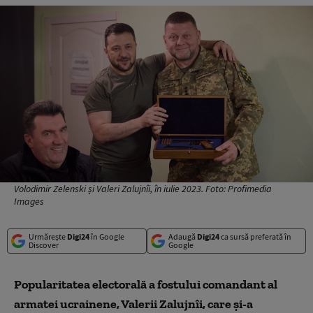
Volodimir Zelenski și Valeri Zalujnîi, în iulie 2023. Foto: Profimedia
Images
Urmărește
Digi24
în Google
Adaugă
Digi24
ca sursă preferată în
Discover
Google
Popularitatea electorală a fostului comandant al
armatei ucrainene, Valerii Zalujnîi, care și-a