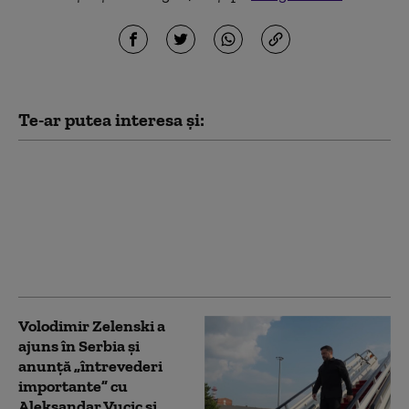
Te-ar putea interesa și:
Campania de 40 de zile
a Ucrainei împotriva
Rusiei: care a fost
menirea operațiunii.
„Obiectivul final nu
putea fi atins”
Volodimir Zelenski a
ajuns în Serbia și
anunță „întrevederi
importante” cu
Aleksandar Vucic și