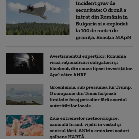
Incident grav de
securitate: O dronă a
intrat din România în
Bulgaria şi a explodat
la 100 de metri de
graniţă. Reacția MApN
Avertismentul experților: România
riscă raționalizări obligatorii și
blackout, din cauza lipsei investițiilor.
Apel către ANRE
Groenlanda, sub presiunea lui Trump.
O companie din Texas forțează
limitele: foraj petrolier fără acordul
autorităților locale
Ziua extremelor meteorologice:
caniculă în sud, vijelii în vestul și
centrul țării. ANM a emis trei coduri
galbene HARTĂ