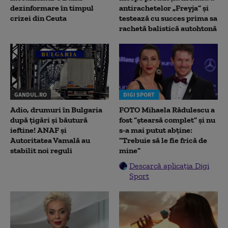
dezinformare în timpul
antirachetelor „Freyja” și
crizei din Ceuta
testează cu succes prima sa
rachetă balistică autohtonă
GANDUL.RO
DIGI SPORT
Adio, drumuri în Bulgaria
FOTO Mihaela Rădulescu a
după țigări și băutură
fost ”ștearsă complet” și nu
ieftine! ANAF și
s-a mai putut abține:
Autoritatea Vamală au
”Trebuie să le fie frică de
stabilit noi reguli
mine”
Descarcă aplicația Digi
Sport