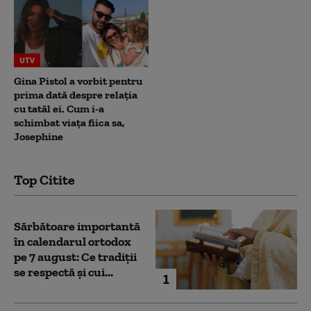
UTV
Gina Pistol a vorbit pentru
prima dată despre relația
cu tatăl ei. Cum i-a
schimbat viața fiica sa,
Josephine
Top Citite
Sărbătoare importantă
în calendarul ortodox
pe 7 august: Ce tradiții
se respectă și cui...
1