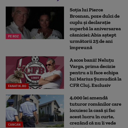
Soția lui Pierce
Brosnan, poze dulci de
cuplu și declarație
superbă la aniversarea
căsniciei: Abia aștept
PE ROZ
următorii 25 de ani
împreună
A scos banii! Neluțu
Varga, prima decizie
pentru a îi face echipa
lui Marius Șumudică la
CFR Cluj. Exclusiv
FANATIK.RO
4.000 lei amendă
tuturor românilor care
locuiesc la casă și fac
acest lucru în curte,
crezând că nu îi vede
CANCAN