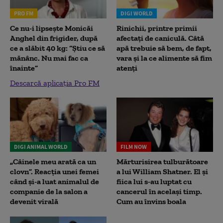
PRO FM
DIGI WORLD
Ce nu-i lipsește Monicăi
Rinichii, printre primii
Anghel din frigider, după
afectați de caniculă. Câtă
ce a slăbit 40 kg: “Știu ce să
apă trebuie să bem, de fapt,
mănânc. Nu mai fac ca
vara și la ce alimente să fim
înainte”
atenți
Descarcă aplicația Pro FM
DIGI ANIMAL WORLD
FILM NOW
„Câinele meu arată ca un
Mărturisirea tulburătoare
clovn”. Reacția unei femei
a lui William Shatner. El și
când și-a luat animalul de
fiica lui s-au luptat cu
companie de la salon a
cancerul în același timp.
devenit virală
Cum au învins boala