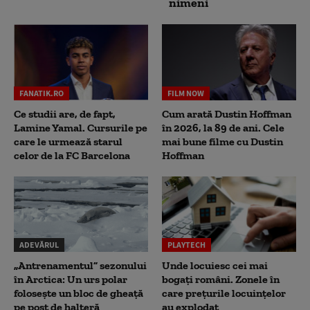
nimeni
FANATIK.RO
FILM NOW
Ce studii are, de fapt,
Cum arată Dustin Hoffman
Lamine Yamal. Cursurile pe
în 2026, la 89 de ani. Cele
care le urmează starul
mai bune filme cu Dustin
celor de la FC Barcelona
Hoffman
ADEVĂRUL
PLAYTECH
„Antrenamentul” sezonului
Unde locuiesc cei mai
în Arctica: Un urs polar
bogați români. Zonele în
folosește un bloc de gheață
care prețurile locuințelor
pe post de halteră
au explodat