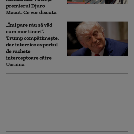
premierul Djuro
Macut. Ce vor discuta
„Îmi pare rău să văd
cum mor tineri”.
Trump compătimește,
dar interzice exportul
de rachete
interceptoare către
Ucraina
UE permite Ucrainei să
cumpere rachete
Patriot din afara
Uniunii. Fondurile pot
proveni din
împrumutul de 90 de
miliarde de euro