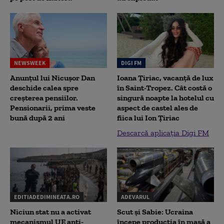
NEWSWEEK
DIGI FM
Anunțul lui Nicușor Dan
Ioana Țiriac, vacanță de lux
deschide calea spre
în Saint-Tropez. Cât costă o
creșterea pensiilor.
singură noapte la hotelul cu
Pensionarii, prima veste
aspect de castel ales de
bună după 2 ani
fiica lui Ion Țiriac
Descarcă aplicația Digi FM
EDITIADEDIMINEATA.RO
ADEVARUL
Niciun stat nu a activat
Scut și Sabie: Ucraina
mecanismul UE anti-
începe producția în masă a