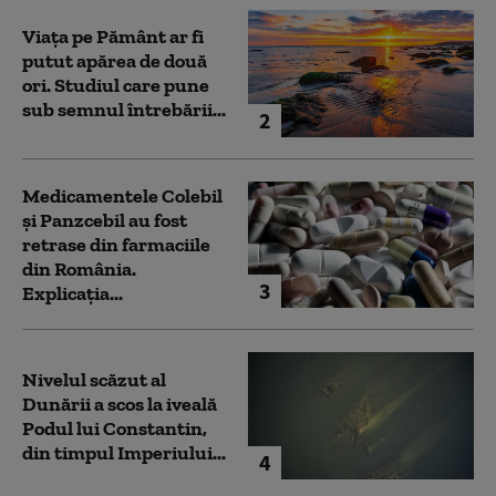
Viața pe Pământ ar fi
putut apărea de două
ori. Studiul care pune
sub semnul întrebării...
2
Medicamentele Colebil
și Panzcebil au fost
retrase din farmaciile
din România.
3
Explicația...
Nivelul scăzut al
Dunării a scos la iveală
Podul lui Constantin,
din timpul Imperiului...
4