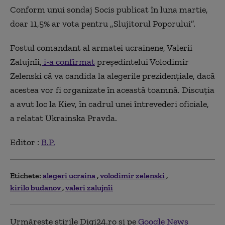
Conform unui sondaj Socis publicat în luna martie,
doar 11,5% ar vota pentru „Slujitorul Poporului”.
Fostul comandant al armatei ucrainene, Valerii
Zalujnîi,
i-a confirmat
președintelui Volodimir
Zelenski că va candida la alegerile prezidențiale, dacă
acestea vor fi organizate în această toamnă. Discuția
a avut loc la Kiev, în cadrul unei întrevederi oficiale,
a relatat Ukrainska Pravda.
Editor :
B.P.
Etichete:
alegeri ucraina
volodimir zelenski
kirilo budanov
valeri zalujnîi
Urmărește știrile Digi24.ro și pe
Google News