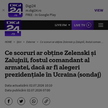
Digi24
VIEW
m.digi24.ro
FREE - In Google Play
LIVE TV
LIVE FM
HOME
Știri
Externe
Ce scoruri ar obține Zelenski și Zalujnîi, fostul comandant al armatei, dacă ar fi alegeri prezidențiale în Ucraina (sondaj)
Ce scoruri ar obține Zelenski și
Zalujnîi, fostul comandant al
armatei, dacă ar fi alegeri
prezidențiale în Ucraina (sondaj)
Data actualizării:
02.07.2026 10:10
Data publicării:
02.07.2026 07:00