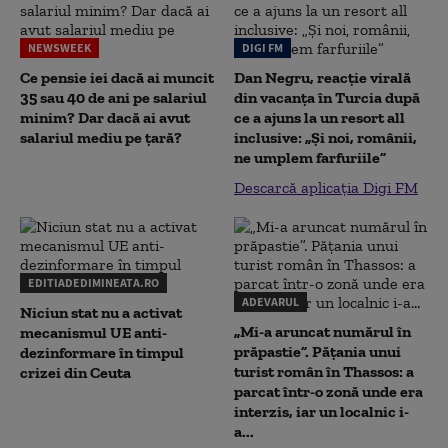
NEWSWEEK
DIGI FM
Ce pensie iei dacă ai muncit
Dan Negru, reacție virală
35 sau 40 de ani pe salariul
din vacanța în Turcia după
minim? Dar dacă ai avut
ce a ajuns la un resort all
salariul mediu pe țară?
inclusive: „Și noi, românii,
ne umplem farfuriile”
Descarcă aplicația Digi FM
EDITIADEDIMINEATA.RO
ADEVARUL
Niciun stat nu a activat
„Mi-a aruncat numărul în
mecanismul UE anti-
prăpastie”. Pățania unui
dezinformare în timpul
turist român în Thassos: a
crizei din Ceuta
parcat într-o zonă unde era
interzis, iar un localnic i-
a...