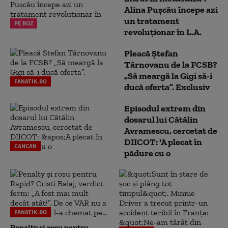
Alina Pușcău începe azi
un tratament
PE ROZ
revoluționar în L.A.
Pleacă Ștefan
Târnovanu de la FCSB?
„Să meargă la Gigi să-i
FANATIK.RO
ducă oferta”. Exclusiv
Episodul extrem din
dosarul lui Cătălin
Avramescu, cercetat de
DIICOT: 'A plecat în
CANCAN
pădure cu o
FANATIK.RO
Penalty și roșu pentru