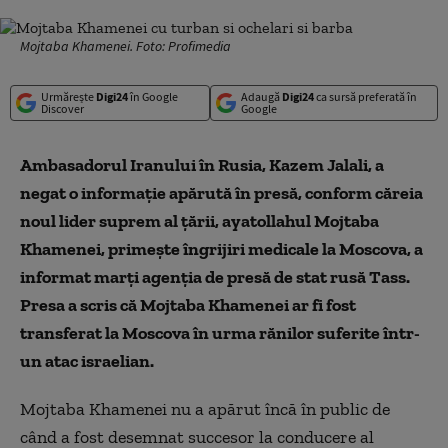
Mojtaba Khamenei. Foto: Profimedia
Urmărește
Digi24
în Google
Adaugă
Digi24
ca sursă preferată în
Discover
Google
Ambasadorul Iranului în Rusia, Kazem Jalali, a
negat o informaţie apărută în presă, conform căreia
noul lider suprem al ţării, ayatollahul Mojtaba
Khamenei, primeşte îngrijiri medicale la Moscova, a
informat marţi agenţia de presă de stat rusă Tass.
Presa a scris că Mojtaba Khamenei ar fi fost
transferat la Moscova în urma rănilor suferite într-
un atac israelian.
Mojtaba Khamenei nu a apărut încă în public de
când a fost desemnat succesor la conducere al