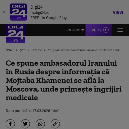
Digi24
VIEW
m.digi24.ro
FREE - In Google Play
LIVE TV
LIVE FM
HOME
Știri
Externe
Ce spune ambasadorul Iranului în Rusia despre informația că Mojtaba Khamenei se află la Moscova, unde primește îngrijiri medicale
Ce spune ambasadorul Iranului
în Rusia despre informația că
Mojtaba Khamenei se află la
Moscova, unde primește îngrijiri
medicale
Data publicării:
17.03.2026 14:41