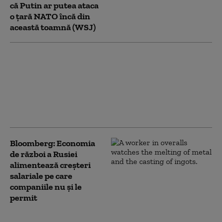
că Putin ar putea ataca
o țară NATO încă din
această toamnă (WSJ)
Ucrainenii atacă din
nou cu drone
„Amazonul rusesc”.
Incendiu la un centru
logistic Wildberries din
Ekaterinburg
Bloomberg: Economia
de război a Rusiei
alimentează creşteri
salariale pe care
companiile nu şi le
permit