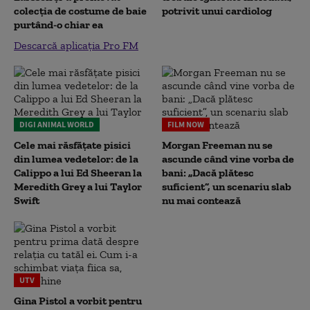
colecția de costume de baie
potrivit unui cardiolog
purtând-o chiar ea
Descarcă aplicația Pro FM
DIGI ANIMAL WORLD
FILM NOW
Cele mai răsfățate pisici
Morgan Freeman nu se
din lumea vedetelor: de la
ascunde când vine vorba de
Calippo a lui Ed Sheeran la
bani: „Dacă plătesc
Meredith Grey a lui Taylor
suficient”, un scenariu slab
Swift
nu mai contează
UTV
Gina Pistol a vorbit pentru