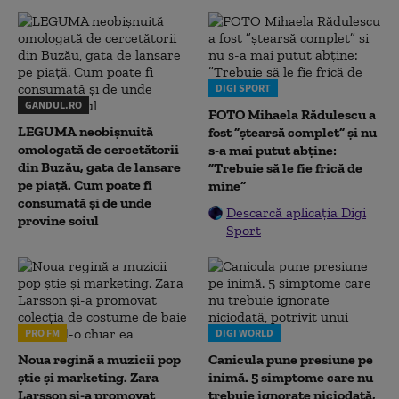
DIGI SPORT
GANDUL.RO
FOTO Mihaela Rădulescu a
LEGUMA neobișnuită
fost ”ștearsă complet” și nu
omologată de cercetătorii
s-a mai putut abține:
din Buzău, gata de lansare
”Trebuie să le fie frică de
pe piață. Cum poate fi
mine”
consumată și de unde
Descarcă aplicația Digi
provine soiul
Sport
PRO FM
DIGI WORLD
Noua regină a muzicii pop
Canicula pune presiune pe
știe și marketing. Zara
inimă. 5 simptome care nu
Larsson și-a promovat
trebuie ignorate niciodată,