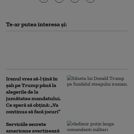
Te-ar putea interesa și:
Peste jumătate dintre ucraineni
se opun „categoric” cedării
Donbasului. Ce opinie au despre
„înghețarea” războiului (sondaj)
Iranul vrea să-l țină în
șah pe Trump până la
alegerile de la
jumătatea mandatului.
Ce speră să obțină: „Va
continua să facă jocuri”
Serviciile secrete
americane avertizează