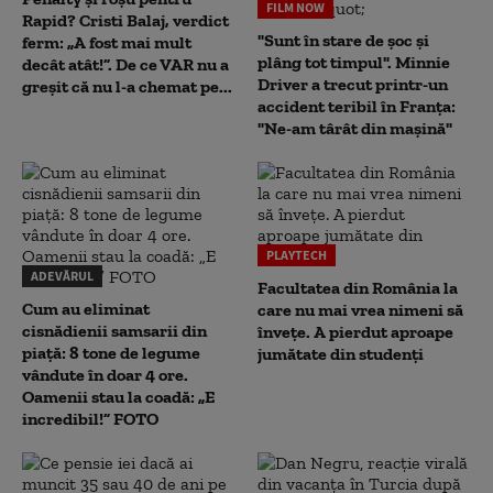
FILM NOW
Rapid? Cristi Balaj, verdict
"Sunt în stare de șoc și
ferm: „A fost mai mult
plâng tot timpul". Minnie
decât atât!”. De ce VAR nu a
Driver a trecut printr-un
greșit că nu l-a chemat pe...
accident teribil în Franța:
"Ne-am târât din mașină"
PLAYTECH
ADEVĂRUL
Facultatea din România la
Cum au eliminat
care nu mai vrea nimeni să
cisnădienii samsarii din
înveţe. A pierdut aproape
piață: 8 tone de legume
jumătate din studenţi
vândute în doar 4 ore.
Oamenii stau la coadă: „E
incredibil!” FOTO