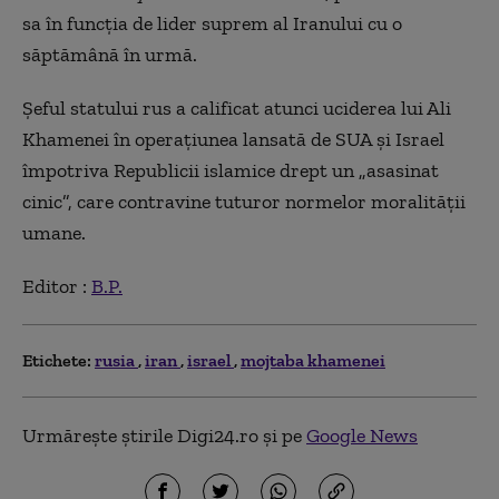
sa în funcţia de lider suprem al Iranului cu o
săptămână în urmă.
Şeful statului rus a calificat atunci uciderea lui Ali
Khamenei în operaţiunea lansată de SUA şi Israel
împotriva Republicii islamice drept un „asasinat
cinic”, care contravine tuturor normelor moralităţii
umane.
Editor :
B.P.
Etichete:
rusia
iran
israel
mojtaba khamenei
Urmărește știrile Digi24.ro și pe
Google News