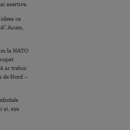
i asertive.
 ideea ca
că”. Acum,
dim la NATO
ocupat
că ar trebui
i de Nord –
edintele
 şi, aşa