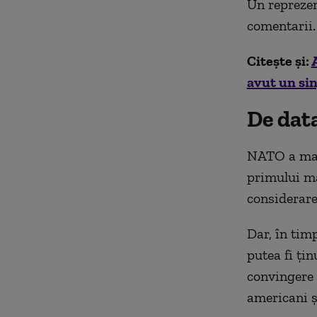
Un reprezen
comentarii.
Citește și:
avut un sin
De data
NATO a mai 
primului ma
considerare
Dar, în tim
putea fi ţin
convingere a
americani ş