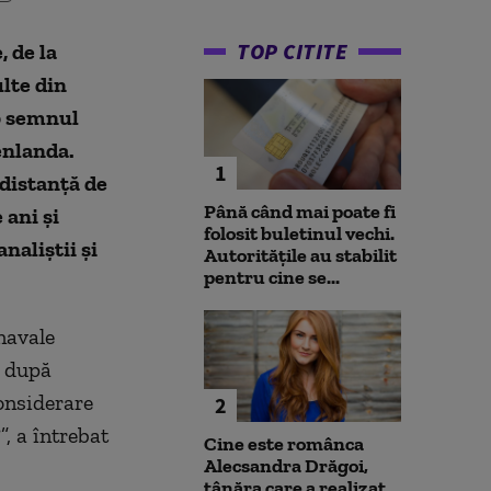
TOP CITITE
 de la
ulte din
b semnul
enlanda.
1
 distanţă de
Până când mai poate fi
 ani şi
folosit buletinul vechi.
naliştii şi
Autoritățile au stabilit
pentru cine se...
navale
l după
considerare
2
”, a întrebat
Cine este românca
Alecsandra Drăgoi,
tânăra care a realizat