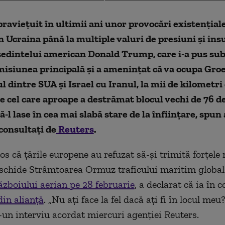
avieţuit în ultimii ani unor provocări existenţiale,
n Ucraina până la multiple valuri de presiuni şi ins
şedintelui american Donald Trump, care i-a pus su
misiunea principală şi a ameninţat că va ocupa Gro
l dintre SUA şi Israel cu Iranul, la mii de kilometri
e cel care aproape a destrămat blocul vechi de 76 de
l lase în cea mai slabă stare de la înfiinţare, spun a
consultaţi de
Reuters
.
os că ţările europene au refuzat să-şi trimită forţele 
schide Strâmtoarea Ormuz traficului maritim globa
ăzboiului aerian pe 28 februarie
, a declarat că ia în 
din alianţă
. „Nu aţi face la fel dacă aţi fi în locul meu?
un interviu acordat miercuri agenţiei Reuters.