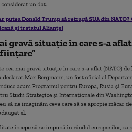
 considerat un dat.
r putea Donald Trump să retragă SUA din NATO? 
cană și tratatul Alianței
i gravă situaţie în care s-a afl
nfiinţare”
te cea mai gravă situaţie în care s-a aflat (NATO) de 
, a declarat Max Bergmann, un fost oficial al Departa
onduce acum Programul pentru Europa, Rusia şi Eura
tru Studii Strategice şi Internaţionale din Washingto
eu să ne imaginăm ceva care să se apropie măcar de
 adăugat el.
litate începe să se impună în rândul europenilor, car