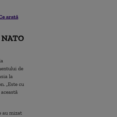
Ce arată
at NATO
la
mentului de
sia la
n. „Este cu
 această
e au mizat