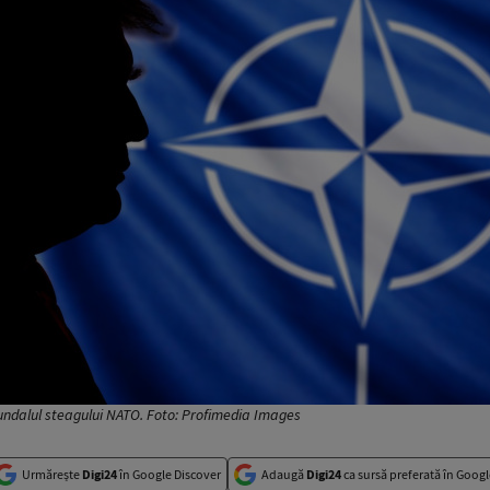
fundalul steagului NATO. Foto: Profimedia Images
Urmărește
Digi24
în Google Discover
Adaugă
Digi24
ca sursă preferată în Googl