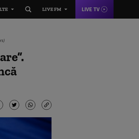
LIVE TV
LTE
LIVE FM
rs)
are”.
ncă