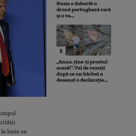
Rusia a doborât o
dronă portugheză rară
și o va...
5
„Anna, ţine-ţi prostul
acasă!”. Val de reacții
după ce un bărbat a
desenat o declarație...
 timpul
ităţii
 la baza sa