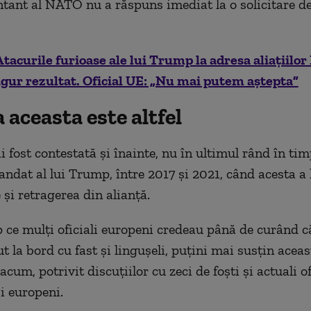
tant al NATO nu a răspuns imediat la o solicitare d
Atacurile furioase ale lui Trump la adresa aliațiilo
gur rezultat. Oficial UE: „Nu mai putem aștepta”
 aceasta este altfel
fost contestată şi înainte, nu în ultimul rând în tim
ndat al lui Trump, între 2017 şi 2021, când acesta a 
 şi retragerea din alianţă.
p ce mulţi oficiali europeni credeau până de curând 
ut la bord cu fast şi linguşeli, puţini mai susţin aceas
cum, potrivit discuţiilor cu zeci de foşti şi actuali of
i europeni.