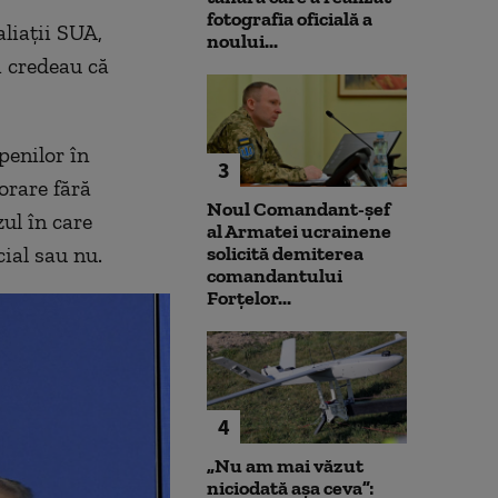
fotografia oficială a
liaţii SUA,
noului...
 credeau că
penilor în
3
orare fără
Noul Comandant-șef
ul în care
al Armatei ucrainene
cial sau nu.
solicită demiterea
comandantului
Forțelor...
4
„Nu am mai văzut
niciodată așa ceva”: