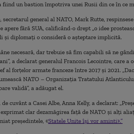
fiind un bastion împotriva unei Rusii din ce în ce ma
e, secretarul general al NATO, Mark Rutte, respinsese
e apere fără SUA, calificând-o drept „o idee prosteas
li şi diplomaţi o consideră o aşteptare implicită.
ne necesară, dar trebuie să fim capabili să ne gân
ani”, a declarat generalul Francois Lecointre, care a 
ef al forţelor armate franceze între 2017 şi 2021. „Da
numească NATO – Organizaţia Tratatului Atlanticulu
bare validă”, a adăugat el.
 de cuvânt a Casei Albe, Anna Kelly, a declarat: „Preş
exprimat clar dezamăgirea faţă de NATO şi alţi aliaţi
niat preşedintele, «
Statele Unite îşi vor aminti».”