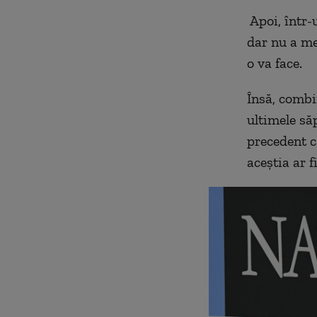
Apoi, într-
dar nu a m
o va face.
Însă, combi
ultimele să
precedent c
aceştia ar f