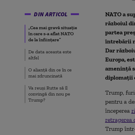
DIN ARTICOL
NATO a supr
războiul di
„Cea mai gravă situaţie
partea pre
în care s-a aflat NATO
de la înfiinţare”
întrebării 
Dar războiu
De data aceasta este
altfel
Europa, est
ameninţă să-
O alianță din ce în ce
mai zdruncinată
diplomaţii 
Va reuși Rutte să îl
Trump, furi
convingă din nou pe
Trump?
pentru a de
începerea
r
retragerea 
Trump într-