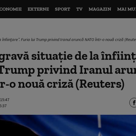
CONOMIE
EXTERNE
SPORT
TV
MAGAZIN
MAI MU
 înfiinţare”. Furia lui Trump privind Iranul aruncă NATO într-o nouă criză (Reute
ravă situaţie de la înfiinţ
 Trump privind Iranul aru
-o nouă criză (Reuters)
 15:47
5:37