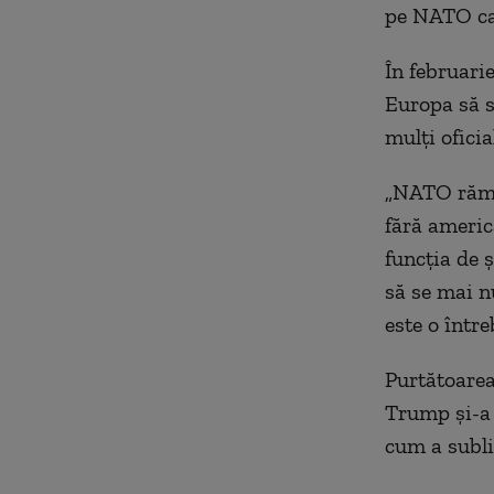
pe NATO ca 
În februari
Europa să s
mulţi oficia
„NATO rămâ
fără americ
funcţia de ş
să se mai 
este o între
Purtătoarea
Trump şi-a 
cum a subli