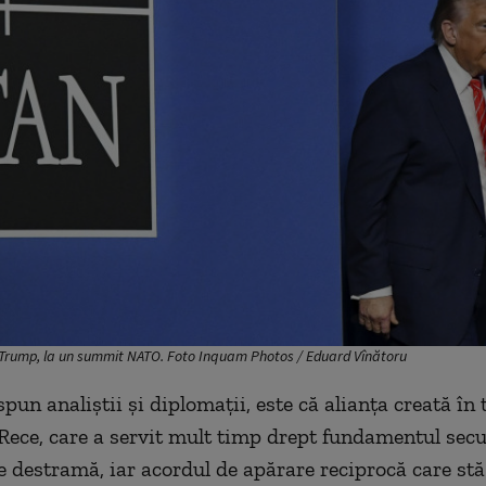
Trump, la un summit NATO. Foto Inquam Photos / Eduard Vînătoru
spun analiştii şi diplomaţii, este că alianţa creată în
Rece, care a servit mult timp drept fundamentul secur
e destramă, iar acordul de apărare reciprocă care stă