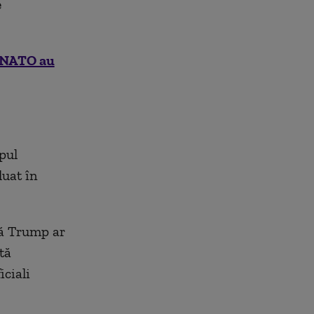
e
r NATO au
pul
luat în
că Trump ar
tă
iciali