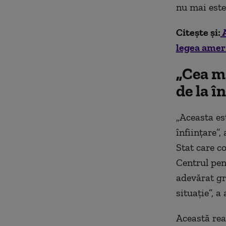
nu mai este
Citește și:
A
legea ameri
„Cea ma
de la î
„Aceasta es
înfiinţare”
Stat care c
Centrul pen
adevărat gr
situaţie”, a
Această rea