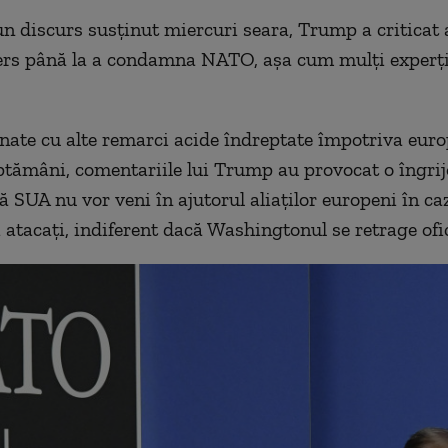
un discurs susţinut miercuri seara, Trump a criticat a
ers până la a condamna NATO, aşa cum mulţi experţi
nate cu alte remarci acide îndreptate împotriva euro
ptămâni, comentariile lui Trump au provocat o îngrij
ă SUA nu vor veni în ajutorul aliaţilor europeni în caz
i atacaţi, indiferent dacă Washingtonul se retrage ofi