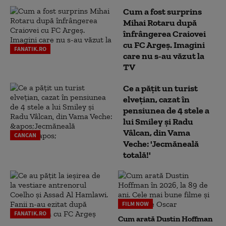
Cum a fost surprins
Mihai Rotaru după
înfrângerea Craiovei
cu FC Argeș. Imagini
FANATIK.RO
care nu s-au văzut la
TV
Ce a pățit un turist
elvețian, cazat în
pensiunea de 4 stele a
lui Smiley și Radu
Vâlcan, din Vama
CANCAN
Veche: 'Jecmăneală
totală!'
FILM NOW
FANATIK.RO
Cum arată Dustin Hoffman