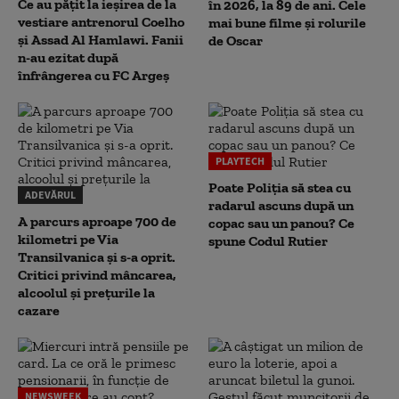
Ce au pățit la ieșirea de la
în 2026, la 89 de ani. Cele
vestiare antrenorul Coelho
mai bune filme și rolurile
și Assad Al Hamlawi. Fanii
de Oscar
n-au ezitat după
înfrângerea cu FC Argeș
PLAYTECH
Poate Poliția să stea cu
ADEVĂRUL
radarul ascuns după un
A parcurs aproape 700 de
copac sau un panou? Ce
kilometri pe Via
spune Codul Rutier
Transilvanica și s-a oprit.
Critici privind mâncarea,
alcoolul și prețurile la
cazare
NEWSWEEK