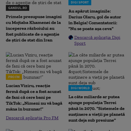
DIGI SPORT
GANDUL.RO
Au apărut imaginile:
Primele presupuse imagini
Darius Olaru, gol de autor
cu Mojtaba Khamenei de la
în Belgia! Comentatorii:
începerea războiului au
"Nu se poate așa ceva"
fost publicate de o agenție
Descarcă aplicația Digi
de știri de stat din Iran
Sport
PRO FM
Lucian Viziru, reacție
DIGI WORLD
fermă după ce a fost acuzat
La câte miliarde ar putea
de fani că cere bani pe
ajunge populația Terrei
TikTok: „Nimeni nu vă bagă
până în 2070. "Sistemele de
mâna în buzunar!”
susținere a vieții pe planetă
Descarcă aplicația Pro FM
sunt deja sub presiune"