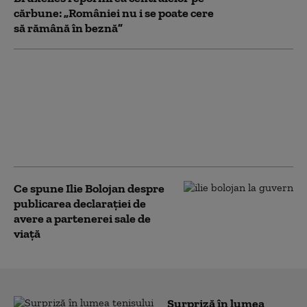
cărbune: „României nu i se poate cere
să rămână în beznă”
Bolojan, mesaj înainte de
evaluarea Moody's:
„Alegerile din 2028 se
apropie. Crește riscul
recăderii în populism și
risipă”
Ce spune Ilie Bolojan despre
publicarea declarației de
avere a partenerei sale de
viață
Surpriză în lumea