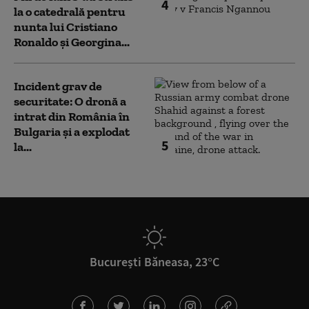
4
la o catedrală pentru
nunta lui Cristiano
Ronaldo şi Georgina...
Incident grav de
securitate: O dronă a
intrat din România în
Bulgaria şi a explodat
5
la...
București Băneasa, 23°C