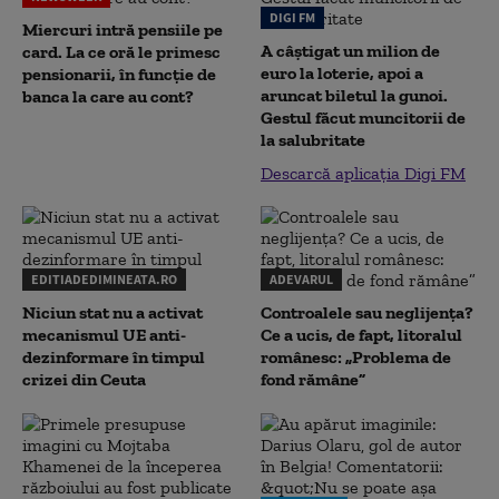
DIGI FM
Miercuri intră pensiile pe
A câștigat un milion de
card. La ce oră le primesc
euro la loterie, apoi a
pensionarii, în funcție de
aruncat biletul la gunoi.
banca la care au cont?
Gestul făcut muncitorii de
la salubritate
Descarcă aplicația Digi FM
EDITIADEDIMINEATA.RO
ADEVARUL
Niciun stat nu a activat
Controalele sau neglijența?
mecanismul UE anti-
Ce a ucis, de fapt, litoralul
dezinformare în timpul
românesc: „Problema de
crizei din Ceuta
fond rămâne”