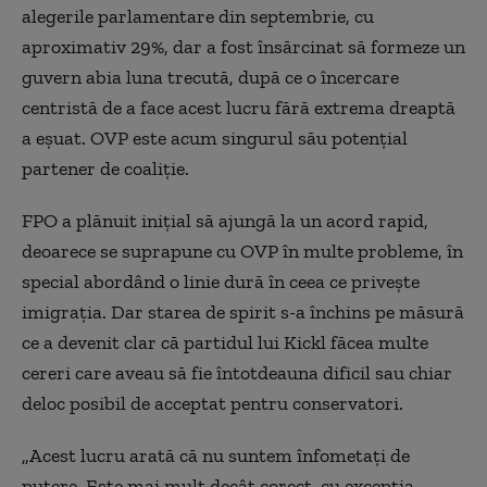
alegerile parlamentare din septembrie, cu
aproximativ 29%, dar a fost însărcinat să formeze un
guvern abia luna trecută, după ce o încercare
centristă de a face acest lucru fără extrema dreaptă
a eșuat. OVP este acum singurul său potențial
partener de coaliție.
FPO a plănuit inițial să ajungă la un acord rapid,
deoarece se suprapune cu OVP în multe probleme, în
special abordând o linie dură în ceea ce privește
imigrația. Dar starea de spirit s-a închins pe măsură
ce a devenit clar că partidul lui Kickl făcea multe
cereri care aveau să fie întotdeauna dificil sau chiar
deloc posibil de acceptat pentru conservatori.
„Acest lucru arată că nu suntem înfometați de
putere. Este mai mult decât corect, cu excepția