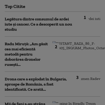
Top Citite
1
Legătura dintre consumul de ardei
iute și cancer. Ce a descoperit un nou
studiu
Radu Miruță: „Am găsit
2
cea mai eficientă
metodă pentru
doborârea dronelor
rusești...
3
Drona care a explodat în Bulgaria,
aproape de România, a fost
identificată. Ce arată...
Mii de fani s-au strâns