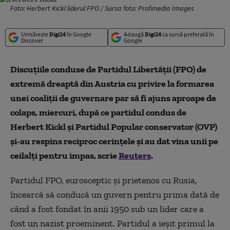
Foto: Herbert Kickl liderul FPO / Sursa foto: Profimedia Images
Urmărește
Digi24
în Google
Adaugă
Digi24
ca sursă preferată în
Discover
Google
Discuțiile conduse de Partidul Libertății (FPO) de
extremă dreaptă din Austria cu privire la formarea
unei coaliții de guvernare par să fi ajuns aproape de
colaps, miercuri, după ce partidul condus de
Herbert Kickl și Partidul Popular conservator (OVP)
și-au respins reciproc cerințele și au dat vina unii pe
ceilalți pentru impas, scrie
Reuters
.
Partidul FPO, eurosceptic și prietenos cu Rusia,
încearcă să conducă un guvern pentru prima dată de
când a fost fondat în anii 1950 sub un lider care a
fost un nazist proeminent. Partidul a ieșit primul la