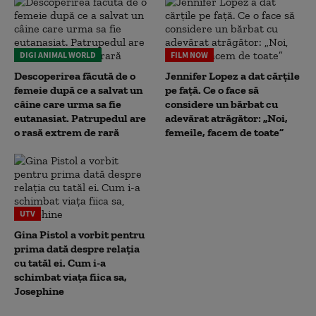
DIGI ANIMAL WORLD
FILM NOW
Descoperirea făcută de o
Jennifer Lopez a dat cărțile
femeie după ce a salvat un
pe față. Ce o face să
câine care urma sa fie
considere un bărbat cu
eutanasiat. Patrupedul are
adevărat atrăgător: „Noi,
o rasă extrem de rară
femeile, facem de toate”
UTV
Gina Pistol a vorbit pentru
prima dată despre relația
cu tatăl ei. Cum i-a
schimbat viața fiica sa,
Josephine