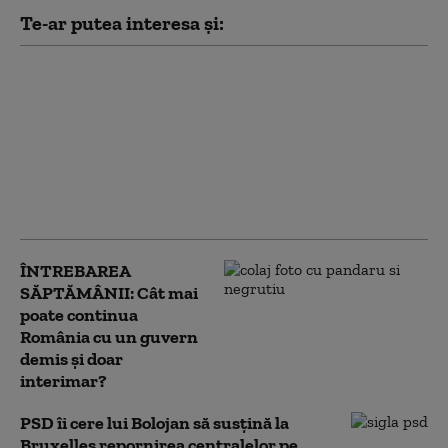
Te-ar putea interesa și:
Fabricile de
medicamente cer
Guvernului să nu le fie
tăiat curentul.
România are deja
probleme în
aprovizionare
ÎNTREBAREA
SĂPTĂMÂNII: Cât mai
poate continua
România cu un guvern
demis și doar
interimar?
PSD îi cere lui Bolojan să susțină la
Bruxelles repornirea centralelor pe