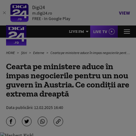
Digi24
VIEW
m.digi24.ro
FREE - In Google Play
LIVE TV
LIVE FM
HOME
Știri
Externe
Cearta pe ministere aduce în impas negocierile pentru un nou guvern în Austria. Ce condiții are extrema dreaptă
Cearta pe ministere aduce în
impas negocierile pentru un nou
guvern în Austria. Ce condiții are
extrema dreaptă
Data publicării:
12.02.2025 16:40