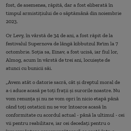
fost, de asemenea, răpită, dar a fost eliberată în
timpul armistiţiului de o săptămână din noiembrie
2023.
Or Levy, în vârstă de 34 de ani, a fost răpit de la
festivalul Supernova de lângă kibbutzul Re'im la 7
octombrie. Soţia sa, Einav, a fost ucisă, iar fiul lor,
Almog, acum în vârstă de trei ani, locuieşte de
atunci cu bunicii săi.
„Avem atât o datorie sacră, cât şi dreptul moral de
a-i aduce acasă pe toţi fraţii şi surorile noastre. Nu
vom renunţa şi nu ne vom opri în nicio etapă până
când toţi ostaticii nu se vor întoarce acasă în
conformitate cu acordul actual - până la ultimul - cei
vii pentru reabilitare, iar cei decedaţi pentru o