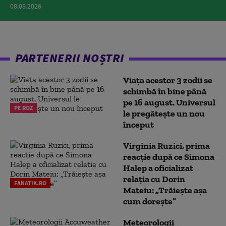
08.08.2026
PARTENERII NOȘTRI
Viața acestor 3 zodii se
schimbă în bine până
pe 16 august. Universul
PE ROZ
le pregătește un nou
început
Virginia Ruzici, prima
reacție după ce Simona
Halep a oficializat
relația cu Dorin
FANATIK.RO
Mateiu: „Trăiește așa
cum dorește”
Meteorologii