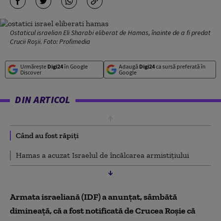
Ostaticul israelian Eli Sharabi eliberat de Hamas, înainte de a fi predat
Crucii Roșii. Foto: Profimedia
Urmărește
Digi24
în Google
Adaugă
Digi24
ca sursă preferată în
Discover
Google
DIN ARTICOL
Când au fost răpiți
Hamas a acuzat Israelul de încălcarea armistițiului
Armata israeliană (IDF) a anunţat, sâmbătă
dimineaţă, că a fost notificată de Crucea Roşie că