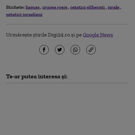
Etichete:
hamas
crucea rosie
ostatici eliberati
israle
ostatici israelieni
Urmărește știrile Digi24.ro și pe
Google News
Te-ar putea interesa și:
„Consiliul pentru Pace”
al lui Trump a elaborat
un plan pentru Fâșia
Gaza, dar
bombardamentele
israeliene s-au
intensificat