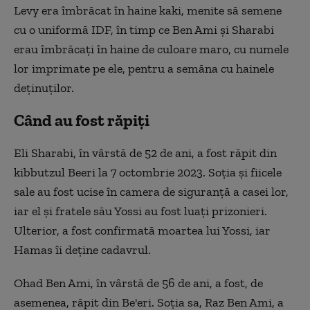
Levy era îmbrăcat în haine kaki, menite să semene
cu o uniformă IDF, în timp ce Ben Ami şi Sharabi
erau îmbrăcaţi în haine de culoare maro, cu numele
lor imprimate pe ele, pentru a semăna cu hainele
deţinuţilor.
Când au fost răpiți
Eli Sharabi, în vârstă de 52 de ani, a fost răpit din
kibbutzul Beeri la 7 octombrie 2023. Soţia şi fiicele
sale au fost ucise în camera de siguranţă a casei lor,
iar el şi fratele său Yossi au fost luaţi prizonieri.
Ulterior, a fost confirmată moartea lui Yossi, iar
Hamas îi deţine cadavrul.
Ohad Ben Ami, în vârstă de 56 de ani, a fost, de
asemenea, răpit din Be'eri. Soţia sa, Raz Ben Ami, a