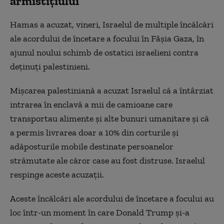
armistițiului
Hamas a acuzat, vineri, Israelul de multiple încălcări
ale acordului de încetare a focului în Fâşia Gaza, în
ajunul noului schimb de ostatici israelieni contra
deţinuţi palestinieni.
Mişcarea palestiniană a acuzat Israelul că a întârziat
intrarea în enclavă a mii de camioane care
transportau alimente şi alte bunuri umanitare şi că
a permis livrarea doar a 10% din corturile şi
adăposturile mobile destinate persoanelor
strămutate ale căror case au fost distruse. Israelul
respinge aceste acuzaţii.
Aceste încălcări ale acordului de încetare a focului au
loc într-un moment în care Donald Trump şi-a