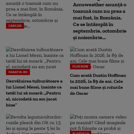
Accuweather anunță o
toamnă cum nu prea a
mai fost, în România.
Ce se întâmplă în
CANCAN
septembrie, octombrie
și noiembrie...
FILM NOW
FANATIK.RO
Cum arată Dustin Hoffman
Dezvăluirea tulburătoare a
în 2026, la 89 de ani. Cele
lui Lionel Messi, înainte ca
mai bune filme și rolurile
tatăl lui să moară: „Pentru
de Oscar
el, niciodată nu am jucat
bine”
PLAYTECH