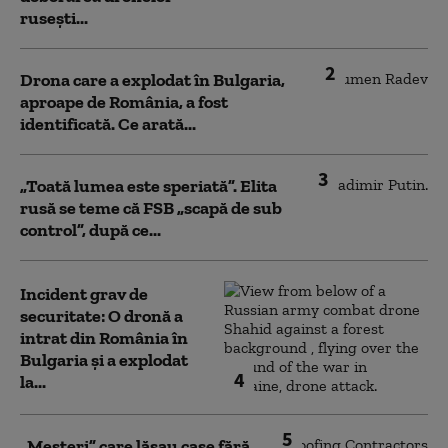
rusești...
2
Drona care a explodat în Bulgaria,
aproape de România, a fost
identificată. Ce arată...
3
„Toată lumea este speriată”. Elita
rusă se teme că FSB „scapă de sub
control”, după ce...
Incident grav de
securitate: O dronă a
intrat din România în
Bulgaria şi a explodat
4
la...
5
„Meșteri” care lăsau case fără