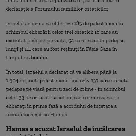
înmormântare corespunzătoare”, se arată într-o
declaraţie a Forumului familiilor ostaticilor.
Israelul ar urma să elibereze 183 de palestinieni în
schimbul eliberării celor trei ostatici: 18 care au
executat pedepse pe viaţă, 54 care execută pedepse
lungi şi 111 care au fost reţinuţi în Fâşia Gaza în
timpul războiului.
În total, Israelul a declarat că va elibera până la
1.904 deţinuţi palestinieni - inclusiv 737 care execută
pedepse pe viaţă pentru zeci de crime - în schimbul
celor 33 de ostatici israelieni care urmează să fie
eliberaţi în prima fază a acordului de încetare a
focului încheiat cu Hamas.
Hamas a acuzat Israelul de încălcarea