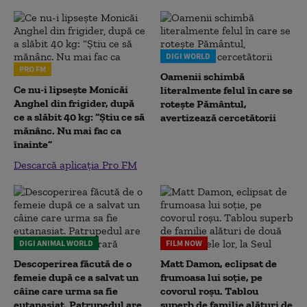
DIGI WORLD
PRO FM
Oamenii schimbă
Ce nu-i lipsește Monicăi
literalmente felul în care se
Anghel din frigider, după
rotește Pământul,
ce a slăbit 40 kg: “Știu ce să
avertizează cercetătorii
mănânc. Nu mai fac ca
înainte”
Descarcă aplicația Pro FM
DIGI ANIMAL WORLD
FILM NOW
Descoperirea făcută de o
Matt Damon, eclipsat de
femeie după ce a salvat un
frumoasa lui soție, pe
câine care urma sa fie
covorul roșu. Tablou
eutanasiat. Patrupedul are
superb de familie alături de