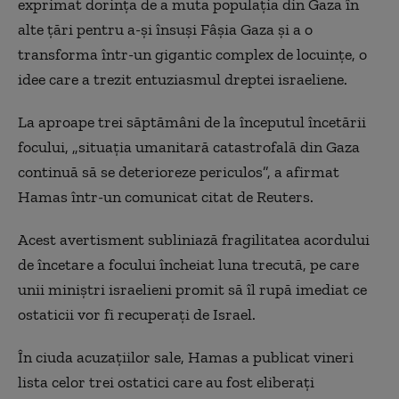
exprimat dorinţa de a muta populaţia din Gaza în
alte ţări pentru a-şi însuşi Fâşia Gaza şi a o
transforma într-un gigantic complex de locuinţe, o
idee care a trezit entuziasmul dreptei israeliene.
La aproape trei săptămâni de la începutul încetării
focului, „situaţia umanitară catastrofală din Gaza
continuă să se deterioreze periculos”, a afirmat
Hamas într-un comunicat citat de Reuters.
Acest avertisment subliniază fragilitatea acordului
de încetare a focului încheiat luna trecută, pe care
unii miniştri israelieni promit să îl rupă imediat ce
ostaticii vor fi recuperaţi de Israel.
În ciuda acuzaţiilor sale, Hamas a publicat vineri
lista celor trei ostatici care au fost eliberați