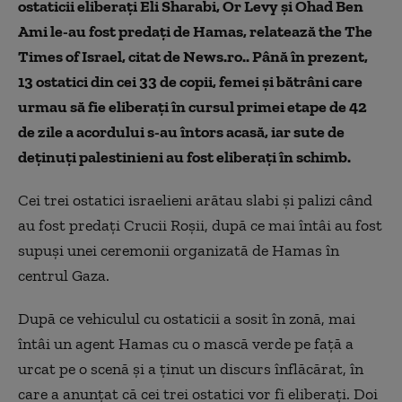
ostaticii eliberaţi Eli Sharabi, Or Levy şi Ohad Ben
Ami le-au fost predaţi de Hamas, relatează the The
Times of Israel, citat de News.ro.. Până în prezent,
13 ostatici din cei 33 de copii, femei şi bătrâni care
urmau să fie eliberaţi în cursul primei etape de 42
de zile a acordului s-au întors acasă, iar sute de
deţinuţi palestinieni au fost eliberaţi în schimb.
Cei trei ostatici israelieni arătau slabi şi palizi când
au fost predaţi Crucii Roşii, după ce mai întâi au fost
supuşi unei ceremonii organizată de Hamas în
centrul Gaza.
După ce vehiculul cu ostaticii a sosit în zonă, mai
întâi un agent Hamas cu o mască verde pe față a
urcat pe o scenă și a ținut un discurs înflăcărat, în
care a anunţat că cei trei ostatici vor fi eliberaţi. Doi