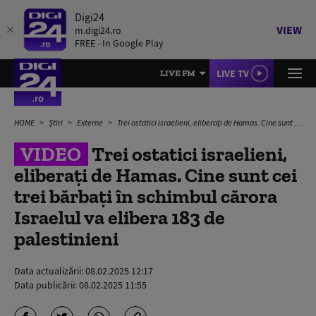
Digi24
VIEW
m.digi24.ro
FREE - In Google Play
LIVE TV
LIVE FM
HOME
Știri
Externe
Trei ostatici israelieni, eliberați de Hamas. Cine sunt cei trei bărbați în schimbul cărora Israelul va elibera 183 de palestinieni
VIDEO
Trei ostatici israelieni,
eliberați de Hamas. Cine sunt cei
trei bărbați în schimbul cărora
Israelul va elibera 183 de
palestinieni
Data actualizării:
08.02.2025 12:17
Data publicării:
08.02.2025 11:55