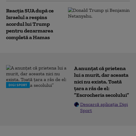
Reacția SUA după ce
Israelul a respins
acordul lui Trump
pentru dezarmarea
completă a Hamas
A anunțat că prietena
lui a murit, dar aceasta
nici nu exista. Toată
DIGI SPORT
țara a râs de el:
”Escrocheria secolului”
Descarcă aplicația Digi
Sport