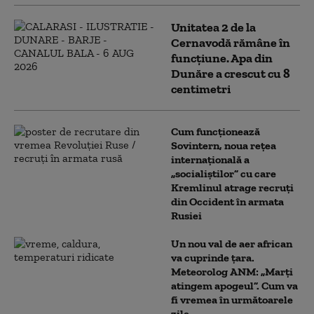
Unitatea 2 de la
Cernavodă rămâne în
funcțiune. Apa din
Dunăre a crescut cu 8
centimetri
Cum funcționează
Sovintern, noua rețea
internațională a
„socialiștilor” cu care
Kremlinul atrage recruți
din Occident în armata
Rusiei
Un nou val de aer african
va cuprinde țara.
Meteorolog ANM: „Marți
atingem apogeul”. Cum va
fi vremea în următoarele
zile