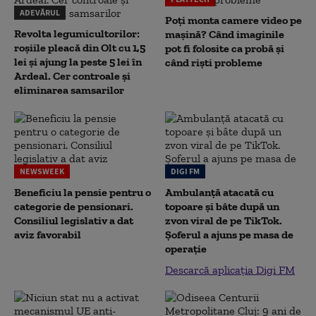
ADEVĂRUL
Poți monta camere video pe
Revolta legumicultorilor:
mașină? Când imaginile
roșiile pleacă din Olt cu 1,5
pot fi folosite ca probă și
lei și ajung la peste 5 lei în
când riști probleme
Ardeal. Cer controale și
eliminarea samsarilor
NEWSWEEK
DIGI FM
Beneficiu la pensie pentru o
Ambulanță atacată cu
categorie de pensionari.
topoare și bâte după un
Consiliul legislativ a dat
zvon viral de pe TikTok.
aviz favorabil
Șoferul a ajuns pe masa de
operație
Descarcă aplicația Digi FM