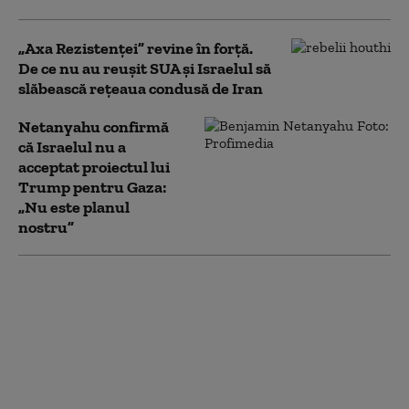
„Axa Rezistenței” revine în forță.
De ce nu au reușit SUA și Israelul să
slăbească rețeaua condusă de Iran
Netanyahu confirmă
că Israelul nu a
acceptat proiectul lui
Trump pentru Gaza:
„Nu este planul
nostru”
Bombardamentele
continuă în Gaza, în
ciuda planului de pace
al lui Trump.
Palestinienii: „Războiul
a reînceput”