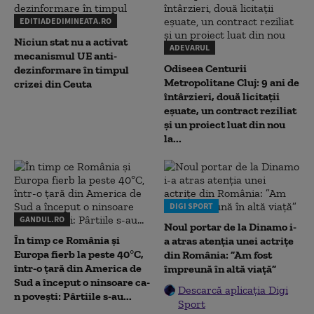
EDITIADEDIMINEATA.RO
Niciun stat nu a activat
ADEVARUL
mecanismul UE anti-
Odiseea Centurii
dezinformare în timpul
Metropolitane Cluj: 9 ani de
crizei din Ceuta
întârzieri, două licitații
eșuate, un contract reziliat
și un proiect luat din nou
la...
DIGI SPORT
GANDUL.RO
Noul portar de la Dinamo i-
În timp ce România și
a atras atenția unei actrițe
Europa fierb la peste 40°C,
din România: ”Am fost
într-o țară din America de
împreună în altă viață”
Sud a început o ninsoare ca-
Descarcă aplicația Digi
n povești: Pârtiile s-au...
Sport