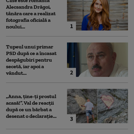
Cine este românca
Alecsandra Drăgoi,
tânăra care a realizat
fotografia oficială a
1
noului...
Tupeul unui primar
PSD după ce a încasat
despăgubiri pentru
secetă, iar apoi a
2
vândut...
„Anna, ţine-ţi prostul
acasă!”. Val de reacții
după ce un bărbat a
desenat o declarație...
3