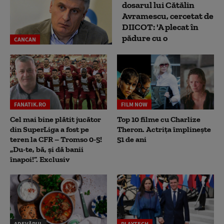
dosarul lui Cătălin
Avramescu, cercetat de
DIICOT: 'A plecat în
pădure cu o
CANCAN
FANATIK.RO
FILM NOW
Cel mai bine plătit jucător
Top 10 filme cu Charlize
din SuperLiga a fost pe
Theron. Actrița împlinește
teren la CFR – Tromso 0-5!
51 de ani
„Du-te, bă, și dă banii
înapoi!”. Exclusiv
ADEVĂRUL
PLAYTECH