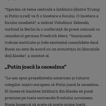
"Sperăm că tema centrală a întâlnirii (dintre Trump
şi Putin n.red) va fi o încetare a focului. O încetare a
focului imediată", a indicat Volodimir Zelenski,
vorbind la Berlin la o conferinţă de presă comună cu
cancelarul german Friedrich Merz. "Sancţiunile
trebuie instituite şi (cele existente) consolidate dacă
Rusia nu este de acord cu un armistiţiu în (discuţiile
din) Alaska", a insistat el.
„Putin joacă la cacealma”
"Le-am spus preşedintelui american şi tuturor
colegilor noştri europeni că Putin joacă la cacealma.
El încearcă înaintea întâlnirii din Alaska să pună
presiune pe toate sectoarele frontului ucrainean.
Rusia încearcă să arate că poate ocupa toată