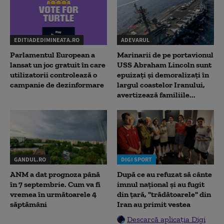
EDITIADEDIMINEATA.RO
ADEVARUL
Parlamentul European a
Marinarii de pe portavionul
lansat un joc gratuit în care
USS Abraham Lincoln sunt
utilizatorii controlează o
epuizați și demoralizați în
campanie de dezinformare
largul coastelor Iranului,
avertizează familiile...
GANDUL.RO
DIGI SPORT
ANM a dat prognoza până
După ce au refuzat să cânte
în 7 septembrie. Cum va fi
imnul naţional şi au fugit
vremea în următoarele 4
din ţară, "trădătoarele" din
săptămâni
Iran au primit vestea
Descarcă aplicația Digi