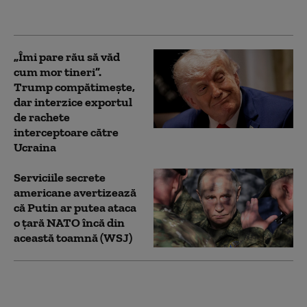
economic mondial”
„Îmi pare rău să văd
cum mor tineri”.
Trump compătimește,
dar interzice exportul
de rachete
interceptoare către
Ucraina
Serviciile secrete
americane avertizează
că Putin ar putea ataca
o țară NATO încă din
această toamnă (WSJ)
Ucrainenii atacă din
nou cu drone