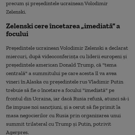
precum şi preşedintele ucrainean Volodimir
Zelenski.
Zelenski cere încetarea „imediată” a
focului
Preşedintele ucrainean Volodimir Zelenski a declarat
miercuri, după videoconferinţa cu liderii europeni și
preşedintele american Donald Trump, că "tema
centrală" a summitului pe care acesta îl va avea
vineri în Alaska cu preşedintele rus Vladimir Putin
trebuie să fie o încetare a focului "imediată" pe
frontul din Ucraina, iar dacă Rusia refuză, atunci să-i
fie impuse noi sancţiuni, şi a cerut să fie primit la
masa negocierilor cu Rusia prin organizarea unui
summit trilateral cu Trump şi Putin, potrivit
Agerpres.