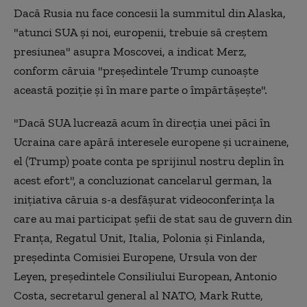
Dacă Rusia nu face concesii la summitul din Alaska,
"atunci SUA şi noi, europenii, trebuie să creştem
presiunea" asupra Moscovei, a indicat Merz,
conform căruia "preşedintele Trump cunoaşte
această poziţie şi în mare parte o împărtăşeşte".
"Dacă SUA lucrează acum în direcţia unei păci în
Ucraina care apără interesele europene şi ucrainene,
el (Trump) poate conta pe sprijinul nostru deplin în
acest efort", a concluzionat cancelarul german, la
iniţiativa căruia s-a desfăşurat videoconferinţa la
care au mai participat şefii de stat sau de guvern din
Franţa, Regatul Unit, Italia, Polonia şi Finlanda,
preşedinta Comisiei Europene, Ursula von der
Leyen, preşedintele Consiliului European, Antonio
Costa, secretarul general al NATO, Mark Rutte,