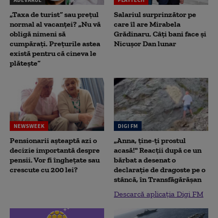
„Taxa de turist” sau prețul
Salariul surprinzător pe
normal al vacanței? „Nu vă
care îl are Mirabela
obligă nimeni să
Grădinaru. Câţi bani face şi
cumpărați. Prețurile astea
Nicuşor Dan lunar
există pentru că cineva le
plătește”
NEWSWEEK
DIGI FM
Pensionarii așteaptă azi o
„Anna, ţine-ţi prostul
decizie importantă despre
acasă!" Reacţii după ce un
pensii. Vor fi înghețate sau
bărbat a desenat o
crescute cu 200 lei?
declaraţie de dragoste pe o
stâncă, în Transfăgărăşan
Descarcă aplicația Digi FM