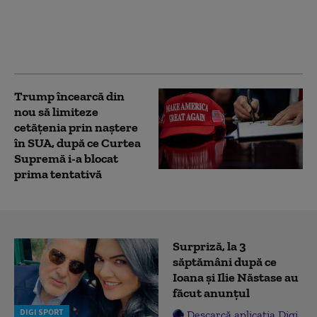
„Amazonul rusesc”.
Incendiu la un centru
logistic Wildberries din
Ekaterinburg
Trump încearcă din
nou să limiteze
cetățenia prin naștere
în SUA, după ce Curtea
Supremă i-a blocat
prima tentativă
Surpriză, la 3
săptămâni după ce
Ioana și Ilie Năstase au
făcut anunțul
DIGI SPORT
Descarcă aplicația Digi