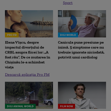
Sport
PRO FM
DIGI WORLD
Elena Vîșcu, despre
Canicula pune presiune pe
impactul divorțului de
inimă. 5 simptome care nu
CRBL asupra fiicei lor: „A
trebuie ignorate niciodată,
fost rău”. De ce mutarea în
potrivit unui cardiolog
Chișinău le-a schimbat
viața
Descarcă aplicația Pro FM
DIGI ANIMAL WORLD
FILM NOW