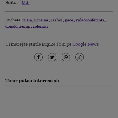
Editor :
M.I.
Etichete:
rusia
ucraina
razboi
pace
videoconferinta
donald trump
zelenski
Urmărește știrile Digi24.ro și pe
Google News
Te-ar putea interesa și:
Sindicatele îi cer noului
premier britanic să-l
preseze pe Trump să
încheie conflictul cu
Iranul: „Un dezastru