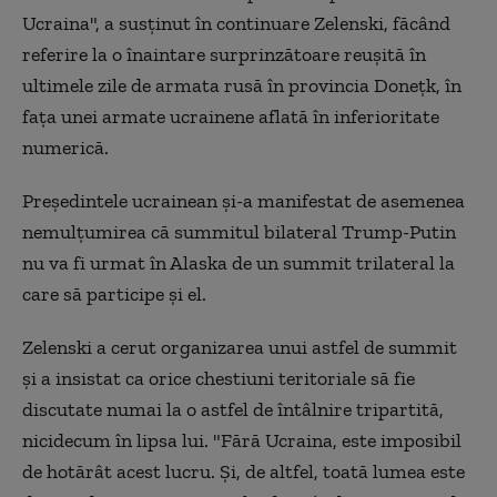
Ucraina", a susţinut în continuare Zelenski, făcând
referire la o înaintare surprinzătoare reuşită în
ultimele zile de armata rusă în provincia Doneţk, în
faţa unei armate ucrainene aflată în inferioritate
numerică.
Preşedintele ucrainean şi-a manifestat de asemenea
nemulţumirea că summitul bilateral Trump-Putin
nu va fi urmat în Alaska de un summit trilateral la
care să participe şi el.
Zelenski a cerut organizarea unui astfel de summit
şi a insistat ca orice chestiuni teritoriale să fie
discutate numai la o astfel de întâlnire tripartită,
nicidecum în lipsa lui. "Fără Ucraina, este imposibil
de hotărât acest lucru. Şi, de altfel, toată lumea este