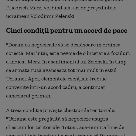
Friedrich Merz, vorbind alături de preşedintele
ucrainean Volodimir Zelenski.
Cinci condiții pentru un acord de pace
"Dorim ca negocierile să se desfăşoare în ordinea
corectă. Mai întâi, este nevoie de o încetare a focului",
a indicat Merz, în asentimentul lui Zelenski, în timp
ce armata rusă avansează tot mai mult în estul
Ucrainei. Apoi, elementele esenţiale trebuie
convenite într-un acord cadru, a continuat
cancelarul german.
A treia condiţie priveşte chestiunile teritoriale.
"Ucraina este pregătită să negocieze asupra
chestiunilor teritoriale. Totuşi, aşa-numita linie de
contact (linia frontului n.red) trebuie să fie punctul