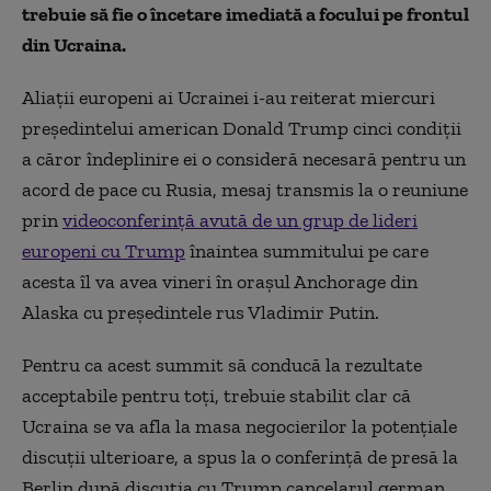
trebuie să fie o încetare imediată a focului pe frontul
din Ucraina.
Aliaţii europeni ai Ucrainei i-au reiterat miercuri
preşedintelui american Donald Trump cinci condiţii
a căror îndeplinire ei o consideră necesară pentru un
acord de pace cu Rusia, mesaj transmis la o reuniune
prin
videoconferinţă avută de un grup de lideri
europeni cu Trump
înaintea summitului pe care
acesta îl va avea vineri în oraşul Anchorage din
Alaska cu preşedintele rus Vladimir Putin.
Pentru ca acest summit să conducă la rezultate
acceptabile pentru toţi, trebuie stabilit clar că
Ucraina se va afla la masa negocierilor la potenţiale
discuţii ulterioare, a spus la o conferinţă de presă la
Berlin după discuţia cu Trump cancelarul german