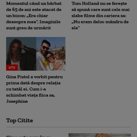
Momentul când un bărbat
Tom Holland nu se ferește
de 65 de ani este atacat de
să spună care sunt cele mai
un bizon: „Era chiar
slabe filme din cariera sa:
deasupra mea”. Imaginile
„Nu eram deloc mândru de
sunt greu de urmărit
ele”
UTV
Gina Pistol a vorbit pentru
prima dată despre relația
cu tatăl ei. Cum i-a
schimbat viața fiica sa,
Josephine
Top Citite