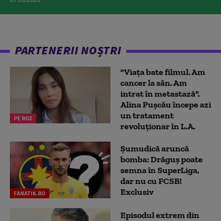
PARTENERII NOȘTRI
"Viața bate filmul. Am
cancer la sân. Am
intrat în metastază".
Alina Pușcău începe azi
un tratament
PE ROZ
revoluționar în L.A.
Șumudică aruncă
bomba: Drăguș poate
semna în SuperLiga,
dar nu cu FCSB!
Exclusiv
FANATIK.RO
Episodul extrem din