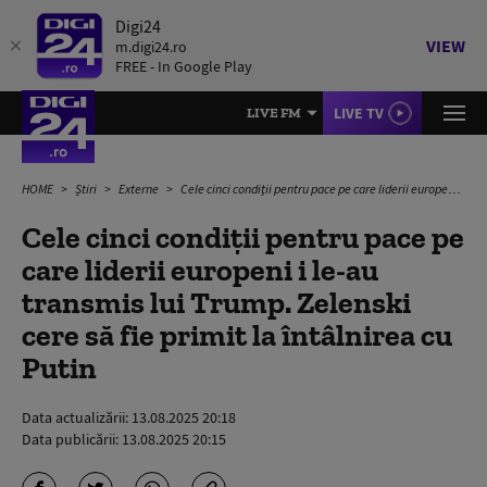
Digi24
VIEW
m.digi24.ro
FREE - In Google Play
LIVE TV
LIVE FM
HOME
Știri
Externe
Cele cinci condiții pentru pace pe care liderii europeni i le-au transmis lui Trump. Zelenski cere să fie primit la întâlnirea cu Putin
Cele cinci condiții pentru pace pe
care liderii europeni i le-au
transmis lui Trump. Zelenski
cere să fie primit la întâlnirea cu
Putin
Data actualizării:
13.08.2025 20:18
Data publicării:
13.08.2025 20:15