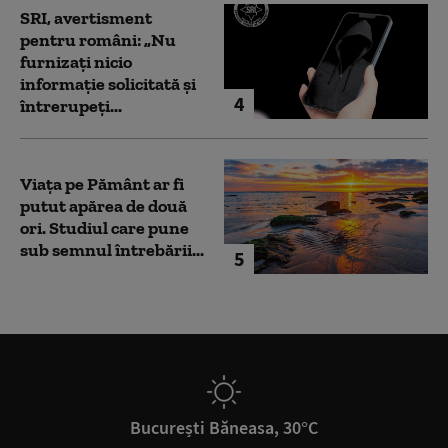
SRI, avertisment
pentru români: „Nu
furnizați nicio
informație solicitată și
4
întrerupeți...
Viața pe Pământ ar fi
putut apărea de două
ori. Studiul care pune
sub semnul întrebării...
5
București Băneasa, 30°C