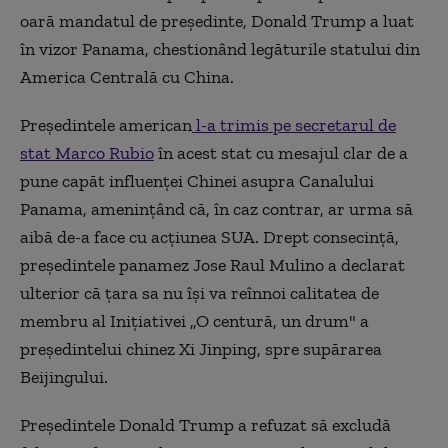
oară mandatul de preşedinte, Donald Trump a luat
în vizor Panama, chestionând legăturile statului din
America Centrală cu China.
Preşedintele american
l-a trimis pe secretarul de
stat Marco Rubio
în acest stat cu mesajul clar de a
pune capăt influenţei Chinei asupra Canalului
Panama, ameninţând că, în caz contrar, ar urma să
aibă de-a face cu acţiunea SUA. Drept consecinţă,
preşedintele panamez Jose Raul Mulino a declarat
ulterior că ţara sa nu îşi va reînnoi calitatea de
membru al Iniţiativei „O centură, un drum" a
preşedintelui chinez Xi Jinping, spre supărarea
Beijingului.
Preşedintele Donald Trump a refuzat să excludă