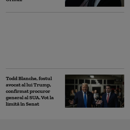
SUA oferă Columbiei
un miliard de dolari
chiar în prima zi de
mandat a noului
președinte. Ce promite
„Tigrul”, aliatul lui
Trump
Todd Blanche, fostul
avocat al lui Trump,
confirmat procuror
general al SUA. Vot la
limită în Senat