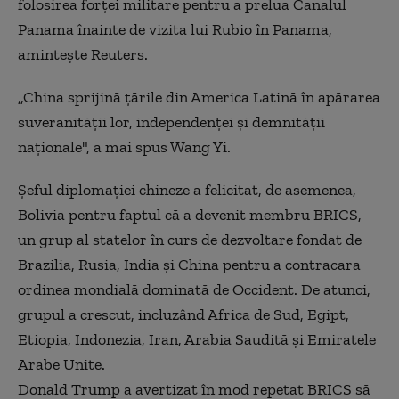
folosirea forţei militare pentru a prelua Canalul
Panama înainte de vizita lui Rubio în Panama,
aminteşte Reuters.
„China sprijină ţările din America Latină în apărarea
suveranităţii lor, independenţei şi demnităţii
naţionale", a mai spus Wang Yi.
Şeful diplomaţiei chineze a felicitat, de asemenea,
Bolivia pentru faptul că a devenit membru BRICS,
un grup al statelor în curs de dezvoltare fondat de
Brazilia, Rusia, India şi China pentru a contracara
ordinea mondială dominată de Occident. De atunci,
grupul a crescut, incluzând Africa de Sud, Egipt,
Etiopia, Indonezia, Iran, Arabia Saudită şi Emiratele
Arabe Unite.
Donald Trump a avertizat în mod repetat BRICS să