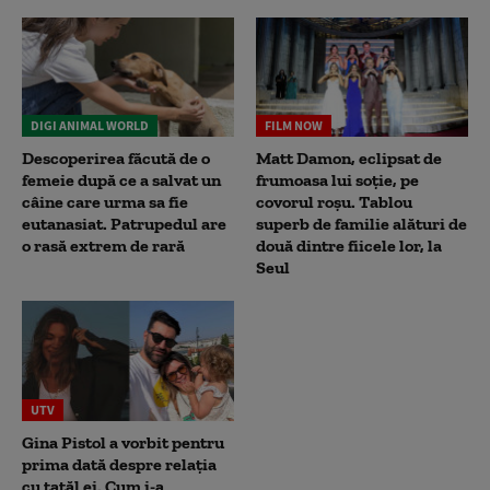
DIGI ANIMAL WORLD
FILM NOW
Descoperirea făcută de o
Matt Damon, eclipsat de
femeie după ce a salvat un
frumoasa lui soție, pe
câine care urma sa fie
covorul roșu. Tablou
eutanasiat. Patrupedul are
superb de familie alături de
o rasă extrem de rară
două dintre fiicele lor, la
Seul
UTV
Gina Pistol a vorbit pentru
prima dată despre relația
cu tatăl ei. Cum i-a