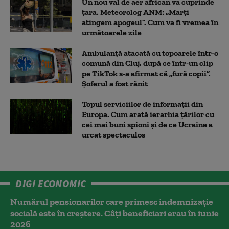
Un nou val de aer african va cuprinde
țara. Meteorolog ANM: „Marți
atingem apogeul”. Cum va fi vremea în
următoarele zile
Ambulanţă atacată cu topoarele într-o
comună din Cluj, după ce într-un clip
pe TikTok s-a afirmat că „fură copii”.
Șoferul a fost rănit
Topul serviciilor de informații din
Europa. Cum arată ierarhia țărilor cu
cei mai buni spioni și de ce Ucraina a
urcat spectaculos
DIGI ECONOMIC
Numărul pensionarilor care primesc indemnizaţie
socială este în creștere. Câți beneficiari erau în iunie
2026