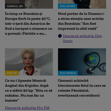
GANDUL.RO
DIGI SPORT
În timp ce România și
Noul portar de la Dinamo i-
Europa fierb la peste 40°C,
a atras atenția unei actrițe
într-o țară din America de
din România: ”Am fost
Sud a început o ninsoare ca-
împreună în altă viață”
n povești: Pârtiile s-au...
Descarcă aplicația Digi
Sport
PRO FM
DIGI WORLD
Ce nu-i lipsește Monicăi
Oamenii schimbă
Anghel din frigider, după
literalmente felul în care se
ce a slăbit 40 kg: “Știu ce să
rotește Pământul,
mănânc. Nu mai fac ca
avertizează cercetătorii
înainte”
Descarcă aplicația Pro FM