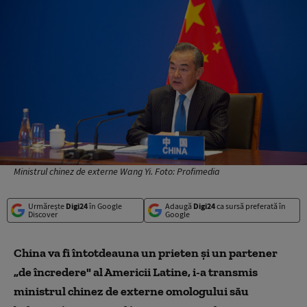
Ministrul chinez de externe Wang Yi. Foto: Profimedia
Urmărește
Digi24
în Google
Adaugă
Digi24
ca sursă preferată în
Discover
Google
China va fi întotdeauna un prieten şi un partener
„de încredere" al Americii Latine, i-a transmis
ministrul chinez de externe omologului său