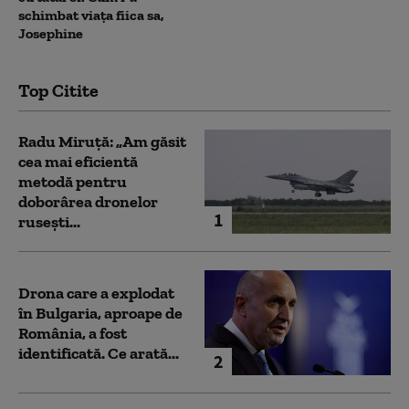
schimbat viața fiica sa,
Josephine
Top Citite
Radu Miruță: „Am găsit
cea mai eficientă
metodă pentru
doborârea dronelor
1
rusești...
Drona care a explodat
în Bulgaria, aproape de
România, a fost
identificată. Ce arată...
2