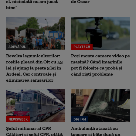
el, niciodată nu am jucat
de Oscar
bine”
ADEVĂRUL
PLAYTECH
Revolta legumicultorilor:
Poți monta camere video pe
roșiile pleacă din Olt cu 1,5
mașină? Când imaginile
lei și ajung la peste 5 lei în
pot fi folosite ca probă și
Ardeal. Cer controale și
când riști probleme
eliminarea samsarilor
NEWSWEEK
DIGI FM
Șeful milionar al CFR
Ambulanță atacată cu
Călători și șeful CFR, plătit
topoare și bâte după un