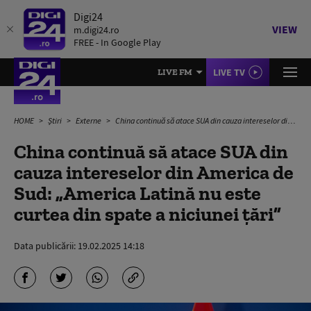
Digi24
VIEW
m.digi24.ro
FREE - In Google Play
LIVE TV
LIVE FM
HOME
Știri
Externe
China continuă să atace SUA din cauza intereselor din America de Sud: „America Latină nu este curtea din spate a niciunei țări”
China continuă să atace SUA din
cauza intereselor din America de
Sud: „America Latină nu este
curtea din spate a niciunei țări”
Data publicării:
19.02.2025 14:18