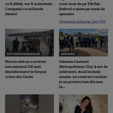
cu 6.000€, vor fi schimbați.
zvon viral de pe TikTok.
Companii cu miliarde
Șoferul a ajuns pe masa de
datorii
operație
Descarcă aplicația Digi FM
EDITIADEDIMINEATA.RO
ADEVARUL
Niciun stat nu a activat
Odiseea Centurii
mecanismul UE anti-
Metropolitane Cluj: 9 ani de
dezinformare în timpul
întârzieri, două licitații
crizei din Ceuta
eșuate, un contract reziliat
și un proiect luat din nou
la...