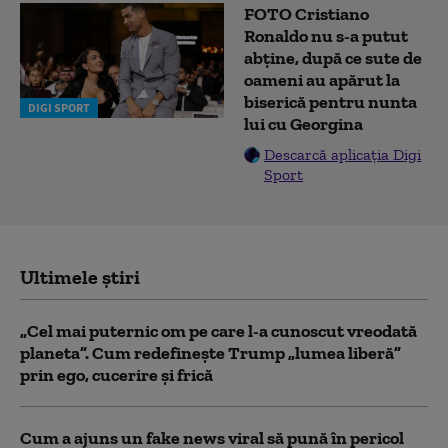
FOTO Cristiano
Ronaldo nu s-a putut
abține, după ce sute de
oameni au apărut la
biserică pentru nunta
DIGI SPORT
lui cu Georgina
Descarcă aplicația Digi
Sport
Ultimele știri
„Cel mai puternic om pe care l-a cunoscut vreodată
planeta”. Cum redefinește Trump „lumea liberă”
prin ego, cucerire și frică
Cum a ajuns un fake news viral să pună în pericol