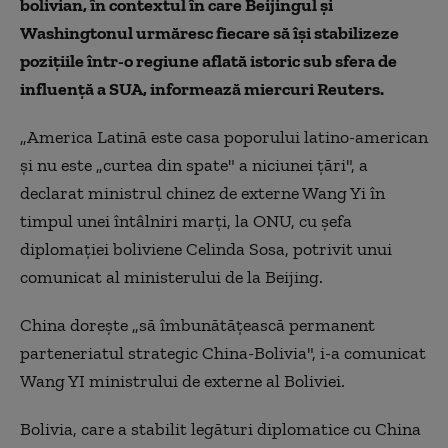
bolivian, în contextul în care Beijingul şi
Washingtonul urmăresc fiecare să îşi stabilizeze
poziţiile într-o regiune aflată istoric sub sfera de
influenţă a SUA, informează miercuri Reuters.
„America Latină este casa poporului latino-american
şi nu este „curtea din spate" a niciunei ţări", a
declarat ministrul chinez de externe Wang Yi în
timpul unei întâlniri marţi, la ONU, cu şefa
diplomaţiei boliviene Celinda Sosa, potrivit unui
comunicat al ministerului de la Beijing.
China doreşte „să îmbunătăţească permanent
parteneriatul strategic China-Bolivia", i-a comunicat
Wang YI ministrului de externe al Boliviei.
Bolivia, care a stabilit legături diplomatice cu China