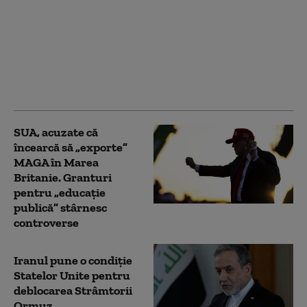
Sovintern, noua rețea
internațională a
„socialiștilor” cu care
Kremlinul atrage
recruți din Occident în
armata Rusiei
SUA, acuzate că
încearcă să „exporte”
MAGA în Marea
Britanie. Granturi
pentru „educație
publică” stârnesc
controverse
Iranul pune o condiție
Statelor Unite pentru
deblocarea Strâmtorii
Ormuz