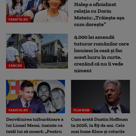
Halep a oficializat
relația cu Dorin
Mateiu: „Trăiește așa
FANATIK.RO
cum dorește”
4.000 lei amendă
tuturor românilor care
locuiesc la casă și fac
acest lucru în curte,
crezând că nu îi vede
CANCAN
nimeni
FANATIK.RO
FILM NOW
Dezvăluirea tulburătoare a
Cum arată Dustin Hoffman
lui Lionel Messi, înainte ca
în 2026, la 89 de ani. Cele
tatăl lui să moară: „Pentru
mai bune filme și rolurile