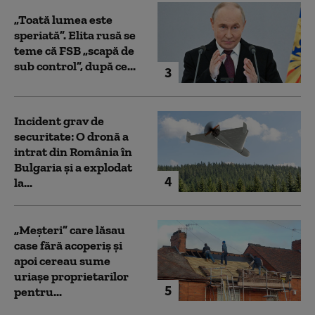
„Toată lumea este
speriată”. Elita rusă se
teme că FSB „scapă de
sub control”, după ce...
3
Incident grav de
securitate: O dronă a
intrat din România în
Bulgaria şi a explodat
4
la...
„Meșteri” care lăsau
case fără acoperiș și
apoi cereau sume
uriașe proprietarilor
5
pentru...