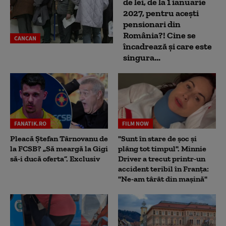
de lei, de la 1 ianuarie
2027, pentru acești
pensionari din
România?! Cine se
CANCAN
încadrează și care este
singura...
FANATIK.RO
FILM NOW
Pleacă Ștefan Târnovanu de
"Sunt în stare de șoc și
la FCSB? „Să meargă la Gigi
plâng tot timpul". Minnie
să-i ducă oferta”. Exclusiv
Driver a trecut printr-un
accident teribil în Franța:
"Ne-am târât din mașină"