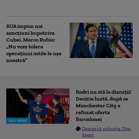
prima tentativă
SUA impun noi
sancţiuni împotriva
Cubei. Marco Rubio:
„Nu vom tolera
operaţiuni ostile la uşa
noastră”
Rodri nu stă la discuții!
Decizia luată, după ce
Manchester City a
refuzat oferta
Barcelonei
DIGI SPORT
Descarcă aplicația Digi
Sport