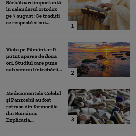
Sărbătoare importantă
în calendarul ortodox
pe 7 august: Ce tradiții
se respectă și cui...
1
Viața pe Pământ ar fi
putut apărea de două
ori. Studiul care pune
sub semnul întrebării...
2
Medicamentele Colebil
și Panzcebil au fost
retrase din farmaciile
din România.
3
Explicația...