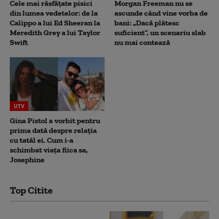
Cele mai răsfățate pisici
Morgan Freeman nu se
din lumea vedetelor: de la
ascunde când vine vorba de
Calippo a lui Ed Sheeran la
bani: „Dacă plătesc
Meredith Grey a lui Taylor
suficient”, un scenariu slab
Swift
nu mai contează
UTV
Gina Pistol a vorbit pentru
prima dată despre relația
cu tatăl ei. Cum i-a
schimbat viața fiica sa,
Josephine
Top Citite