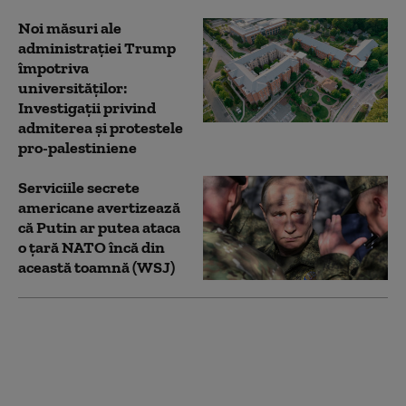
Noi măsuri ale
administrației Trump
împotriva
universităților:
Investigații privind
admiterea și protestele
pro-palestiniene
Serviciile secrete
americane avertizează
că Putin ar putea ataca
o țară NATO încă din
această toamnă (WSJ)
Trump încearcă din
nou să limiteze
cetățenia prin naștere
în SUA, după ce Curtea
Supremă i-a blocat