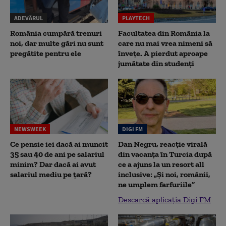
ADEVĂRUL
PLAYTECH
România cumpără trenuri
Facultatea din România la
noi, dar multe gări nu sunt
care nu mai vrea nimeni să
pregătite pentru ele
înveţe. A pierdut aproape
jumătate din studenţi
NEWSWEEK
DIGI FM
Ce pensie iei dacă ai muncit
Dan Negru, reacție virală
35 sau 40 de ani pe salariul
din vacanța în Turcia după
minim? Dar dacă ai avut
ce a ajuns la un resort all
salariul mediu pe țară?
inclusive: „Și noi, românii,
ne umplem farfuriile”
Descarcă aplicația Digi FM