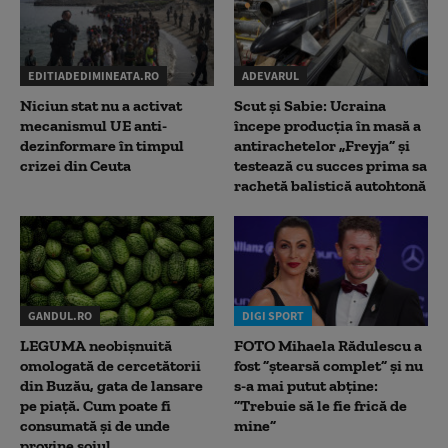
EDITIADEDIMINEATA.RO
ADEVARUL
Niciun stat nu a activat
Scut și Sabie: Ucraina
mecanismul UE anti-
începe producția în masă a
dezinformare în timpul
antirachetelor „Freyja” și
crizei din Ceuta
testează cu succes prima sa
rachetă balistică autohtonă
GANDUL.RO
DIGI SPORT
LEGUMA neobișnuită
FOTO Mihaela Rădulescu a
omologată de cercetătorii
fost ”ștearsă complet” și nu
din Buzău, gata de lansare
s-a mai putut abține:
pe piață. Cum poate fi
”Trebuie să le fie frică de
consumată și de unde
mine”
provine soiul