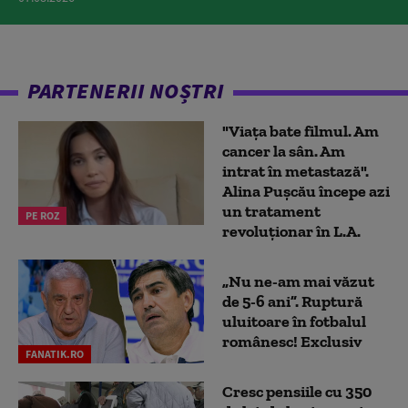
PARTENERII NOȘTRI
"Viața bate filmul. Am
cancer la sân. Am
intrat în metastază".
Alina Pușcău începe azi
un tratament
PE ROZ
revoluționar în L.A.
„Nu ne-am mai văzut
de 5-6 ani”. Ruptură
uluitoare în fotbalul
românesc! Exclusiv
FANATIK.RO
Cresc pensiile cu 350