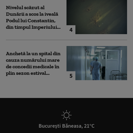
Nivelul scăzut al
Dunării a scos la iveală
Podul lui Constantin,
din timpul Imperiului...
4
Anchetă la un spital din
cauza numărului mare
de concedii medicale în
plin sezon estival...
5
București Băneasa, 21°C