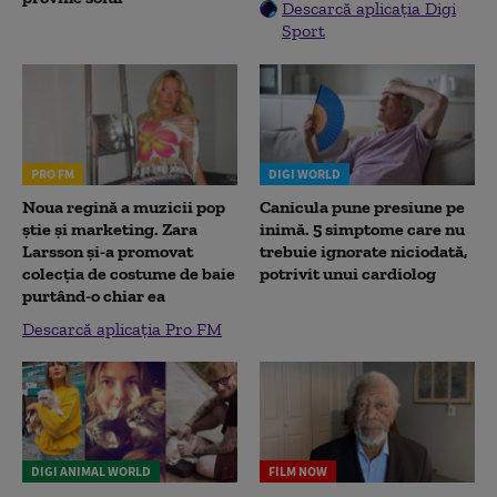
Descarcă aplicația Digi
Sport
PRO FM
DIGI WORLD
Noua regină a muzicii pop
Canicula pune presiune pe
știe și marketing. Zara
inimă. 5 simptome care nu
Larsson și-a promovat
trebuie ignorate niciodată,
colecția de costume de baie
potrivit unui cardiolog
purtând-o chiar ea
Descarcă aplicația Pro FM
DIGI ANIMAL WORLD
FILM NOW