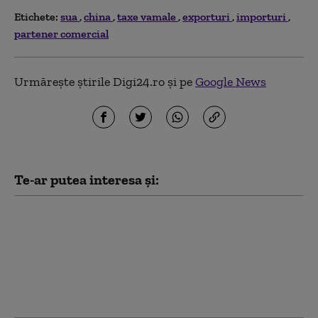
Etichete:
sua
china
taxe vamale
exporturi
importuri
partener comercial
Urmărește știrile Digi24.ro și pe
Google News
Te-ar putea interesa și:
Cum profită Bulgaria
de criza provocată de
nivelul scăzut al
Dunării. Exporturile de
energie au ajuns la
niveluri record