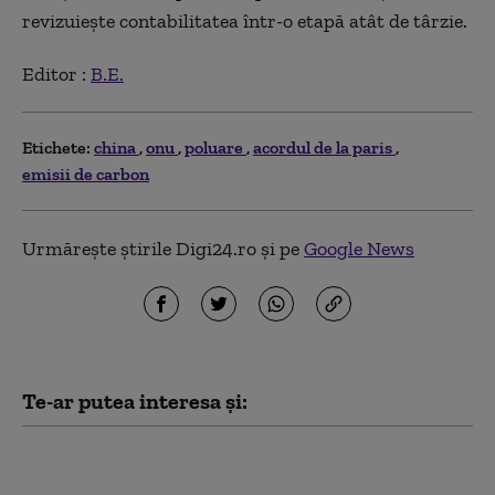
revizuiește contabilitatea într-o etapă atât de târzie.
Editor :
B.E.
Etichete:
china
onu
poluare
acordul de la paris
emisii de carbon
Urmărește știrile Digi24.ro și pe
Google News
Te-ar putea interesa și:
Taifunul Dolphin
lovește China: peste un