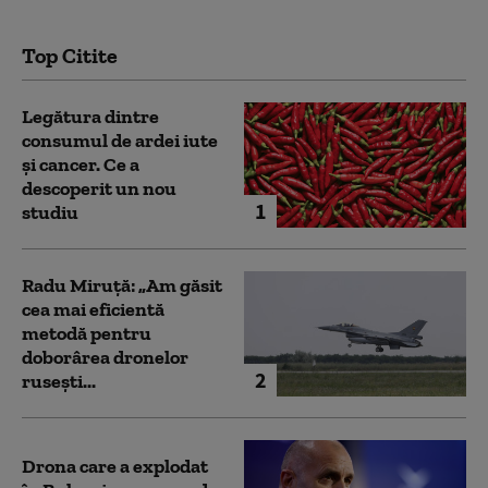
Top Citite
Legătura dintre
consumul de ardei iute
și cancer. Ce a
descoperit un nou
1
studiu
Radu Miruță: „Am găsit
cea mai eficientă
metodă pentru
doborârea dronelor
2
rusești...
Drona care a explodat