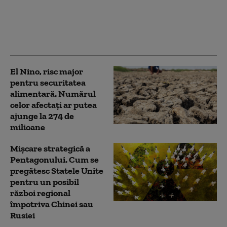
milion de oameni au
fost evacuați, iar sute
de zboruri au fost
anulate
El Nino, risc major
pentru securitatea
alimentară. Numărul
celor afectați ar putea
ajunge la 274 de
milioane
Mișcare strategică a
Pentagonului. Cum se
pregătesc Statele Unite
pentru un posibil
război regional
împotriva Chinei sau
Rusiei