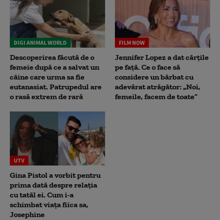
DIGI ANIMAL WORLD
FILM NOW
Descoperirea făcută de o
Jennifer Lopez a dat cărțile
femeie după ce a salvat un
pe față. Ce o face să
câine care urma sa fie
considere un bărbat cu
eutanasiat. Patrupedul are
adevărat atrăgător: „Noi,
o rasă extrem de rară
femeile, facem de toate”
UTV
Gina Pistol a vorbit pentru
prima dată despre relația
cu tatăl ei. Cum i-a
schimbat viața fiica sa,
Josephine