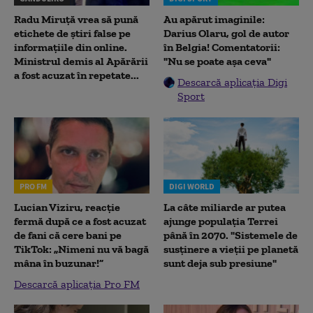
Radu Miruţă vrea să pună
Au apărut imaginile:
etichete de știri false pe
Darius Olaru, gol de autor
informațiile din online.
în Belgia! Comentatorii:
Ministrul demis al Apărării
"Nu se poate așa ceva"
a fost acuzat în repetate...
Descarcă aplicația Digi
Sport
PRO FM
DIGI WORLD
Lucian Viziru, reacție
La câte miliarde ar putea
fermă după ce a fost acuzat
ajunge populația Terrei
de fani că cere bani pe
până în 2070. "Sistemele de
TikTok: „Nimeni nu vă bagă
susținere a vieții pe planetă
mâna în buzunar!”
sunt deja sub presiune"
Descarcă aplicația Pro FM