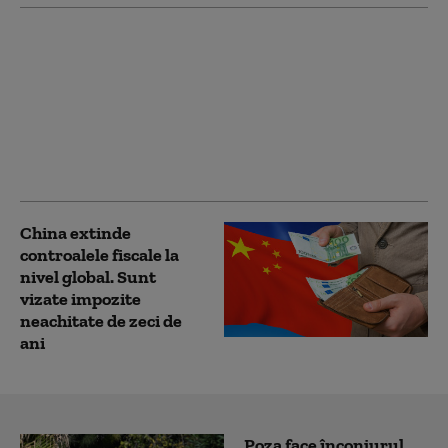
Routerele unei mărci
chinezești conțin o
portiță de acces
ascunsă care face
rețeaua vulnerabilă:
comunică la fiecare 35
de secunde
China extinde
controalele fiscale la
nivel global. Sunt
vizate impozite
neachitate de zeci de
ani
Poza face înconjurul