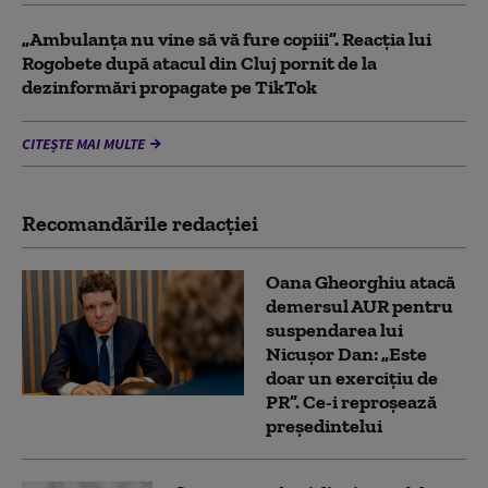
„Ambulanța nu vine să vă fure copiii”. Reacția lui
Rogobete după atacul din Cluj pornit de la
dezinformări propagate pe TikTok
CITEȘTE MAI MULTE
Recomandările redacţiei
Oana Gheorghiu atacă
demersul AUR pentru
suspendarea lui
Nicușor Dan: „Este
doar un exercițiu de
PR”. Ce-i reproșează
președintelui