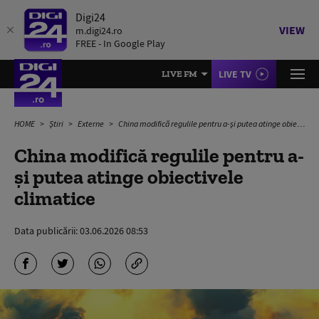
Digi24
VIEW
m.digi24.ro
FREE - In Google Play
LIVE TV
LIVE FM
HOME
Știri
Externe
China modifică regulile pentru a-și putea atinge obiectivele climatice
China modifică regulile pentru a-
și putea atinge obiectivele
climatice
Data publicării:
03.06.2026 08:53