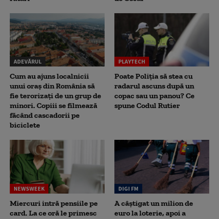
ADEVĂRUL
PLAYTECH
Cum au ajuns localnicii
Poate Poliția să stea cu
unui oraș din România să
radarul ascuns după un
fie terorizați de un grup de
copac sau un panou? Ce
minori. Copiii se filmează
spune Codul Rutier
făcând cascadorii pe
biciclete
NEWSWEEK
DIGI FM
Miercuri intră pensiile pe
A câștigat un milion de
card. La ce oră le primesc
euro la loterie, apoi a