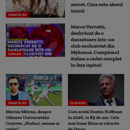
secret. Cine este alesul
inimii
FANATIK.RO
Marco Verratti,
dezbrăcat de o
dansatoare într-un
club exclusivist din
Mykonos. Campionul
CANCAN
italian a cedat complet
în fața ispitei!
FANATIK.RO
FILM NOW
Marius Mitran, despre
Cum arată Dustin Hoffman
Odiseea Universității
în 2026, la 89 de ani. Cele
Craiova: „Noduri, semne și
mai bune filme și rolurile
ratări”
de Oscar