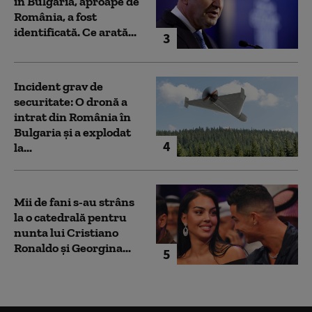
în Bulgaria, aproape de
România, a fost
identificată. Ce arată...
3
Incident grav de
securitate: O dronă a
intrat din România în
Bulgaria şi a explodat
4
la...
Mii de fani s-au strâns
la o catedrală pentru
nunta lui Cristiano
Ronaldo şi Georgina...
5