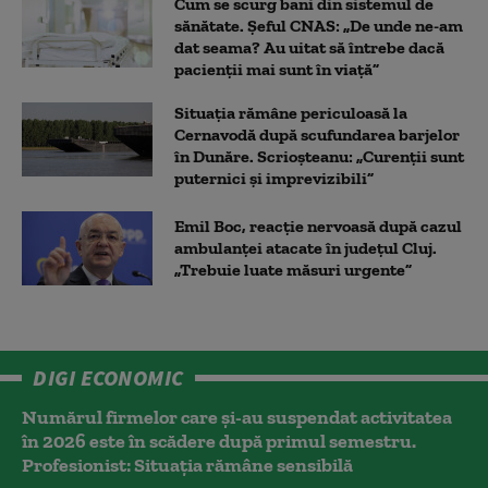
Cum se scurg bani din sistemul de
sănătate. Șeful CNAS: „De unde ne-am
dat seama? Au uitat să întrebe dacă
pacienții mai sunt în viață”
Situația rămâne periculoasă la
Cernavodă după scufundarea barjelor
în Dunăre. Scrioșteanu: „Curenții sunt
puternici și imprevizibili”
Emil Boc, reacție nervoasă după cazul
ambulanței atacate în județul Cluj.
„Trebuie luate măsuri urgente”
DIGI ECONOMIC
Numărul firmelor care și-au suspendat activitatea
în 2026 este în scădere după primul semestru.
Profesionist: Situația rămâne sensibilă