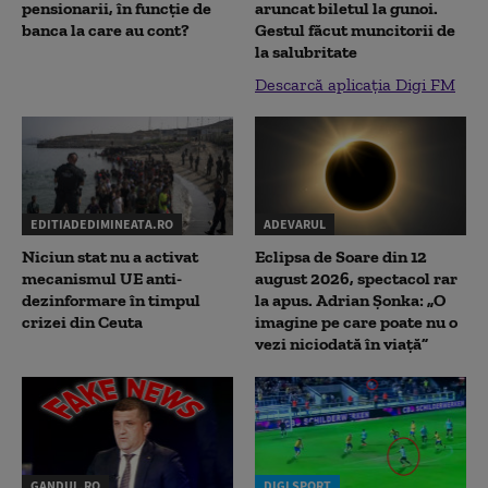
pensionarii, în funcție de
aruncat biletul la gunoi.
banca la care au cont?
Gestul făcut muncitorii de
la salubritate
Descarcă aplicația Digi FM
EDITIADEDIMINEATA.RO
ADEVARUL
Niciun stat nu a activat
Eclipsa de Soare din 12
mecanismul UE anti-
august 2026, spectacol rar
dezinformare în timpul
la apus. Adrian Șonka: „O
crizei din Ceuta
imagine pe care poate nu o
vezi niciodată în viață”
GANDUL.RO
DIGI SPORT