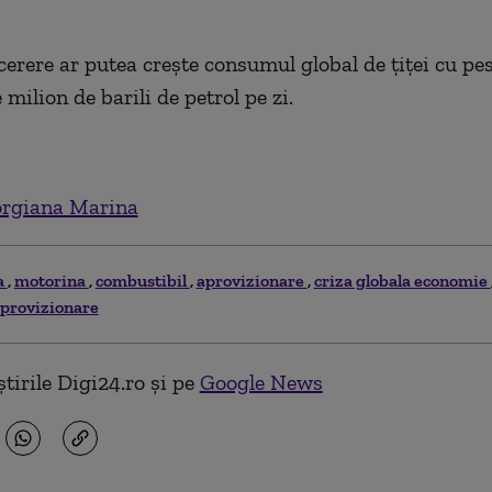
 cerere ar putea crește consumul global de țiței cu pes
milion de barili de petrol pe zi.
rgiana Marina
a
motorina
combustibil
aprovizionare
criza globala economie
aprovizionare
tirile Digi24.ro și pe
Google News