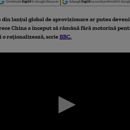
Urmărește
Digi24
în Google Discover
Adaugă
Digi24
ca sursă preferată în Googl
din lanțul global de aprovizionare ar putea deveni
rece China a început să rămână fără motorină pen
 o raționalizează, scrie
BBC.