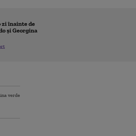
 zi înainte de
do și Georgina
ort