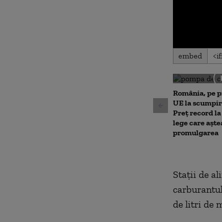
0
embed
seconds
of
0
seconds
Volu
90%
România, pe p
UE la scumpir
Preț record la
lege care aște
promulgarea
Stații de a
carburantul 
de litri de 