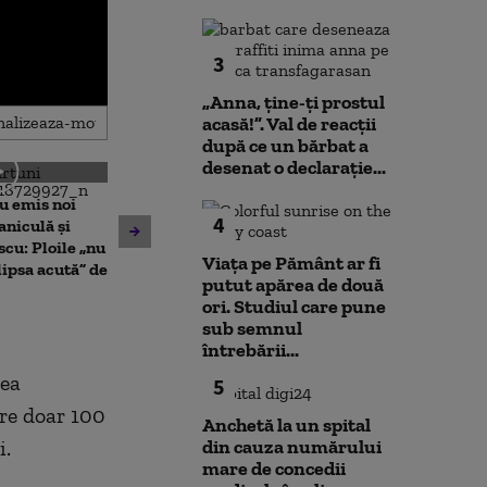
3
„Anna, ţine-ţi prostul
acasă!”. Val de reacții
după ce un bărbat a
desenat o declarație...
u emis noi
Noi verificări 
4
Cristian Bușoi, despre criza
aniculă și
din Leipzig: sut
energetică: „Populația nu va
scu: Ploile „nu
caută o a doua 
Viața pe Pământ ar fi
fi afectată de limitările de
ipsa acută” de
Varianta exclu
putut apărea de două
consum”
anchetatori
ori. Studiul care pune
sub semnul
întrebării...
dea
5
ere doar 100
Anchetă la un spital
i.
din cauza numărului
mare de concedii