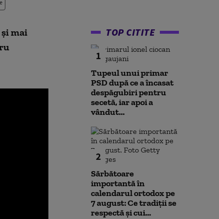
e
TOP CITITE
 și mai
tru
1
Tupeul unui primar
PSD după ce a încasat
despăgubiri pentru
secetă, iar apoi a
vândut...
2
Sărbătoare
importantă în
calendarul ortodox pe
7 august: Ce tradiții se
respectă și cui...