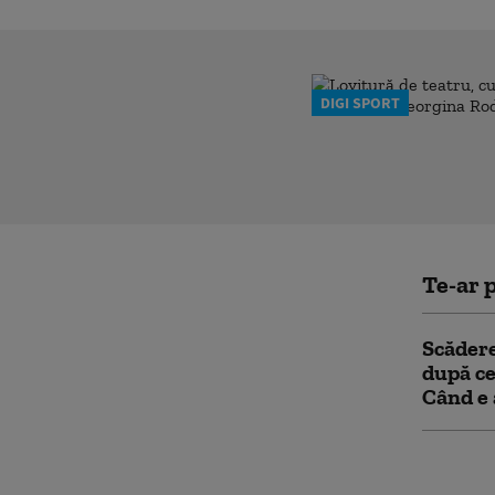
DIGI SPORT
Te-ar p
Scădere
după ce
Când e 
Mișcare
Pentag