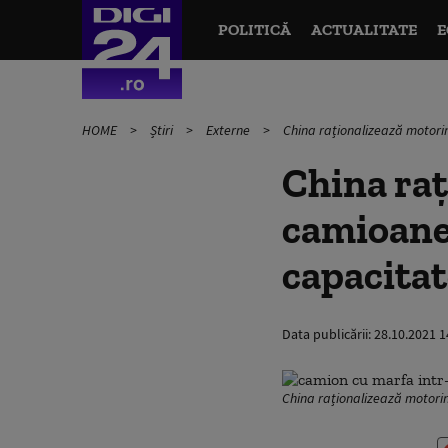
POLITICĂ
ACTUALITATE
E
HOME
Știri
Externe
China raționalizează motori
China raț
camioane
capacitat
Data publicării:
28.10.2021 1
China raționalizează motori