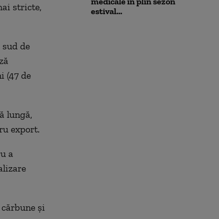
medicale în plin sezon
ai stricte,
estival...
 sud de
ză
i (47 de
ă lungă,
tru export.
ru a
alizare
 cărbune și