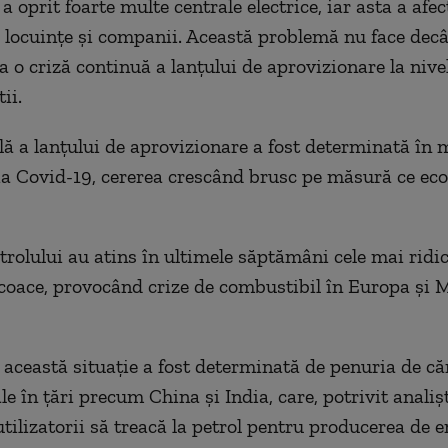
a oprit foarte multe centrale electrice, iar asta a afec
 locuințe și companii. Această problemă nu face decâ
a o criză continuă a lanțului de aprovizionare la nive
ii.
lă a lanțului de aprovizionare a fost determinată în 
 Covid-19, cererea crescând brusc pe măsură ce eco
trolului au atins în ultimele săptămâni cele mai ridic
coace, provocând crize de combustibil în Europa și 
 această situație a fost determinată de penuria de că
e în țări precum China și India, care, potrivit analișt
tilizatorii să treacă la petrol pentru producerea de e