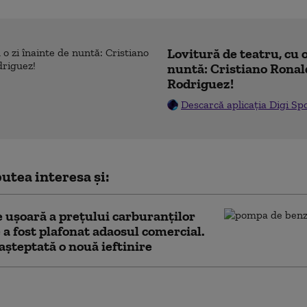
Lovitură de teatru, cu o
nuntă: Cristiano Ronal
Rodriguez!
Descarcă aplicația Digi Sp
utea interesa și:
 ușoară a prețului carburanților
 a fost plafonat adaosul comercial.
așteptată o nouă ieftinire
 strategică a
onului. Cum se pregătesc