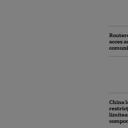
Statele
război 
Chinei 
Routere
acces a
comunic
China e
fiscale 
vizate 
zeci de
China l
restric
limitea
compon