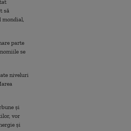
tat
t să
l mondial,
mare parte
nomiile se
ate niveluri
Marea
rbune și
ilor, vor
nergie și