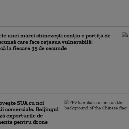
 Unite pentru un posibil
regional împotriva
sau Rusiei
le unei mărci chinezești conțin o portiță de
scunsă care face rețeaua vulnerabilă:
ă la fiecare 35 de secunde
xtinde controalele
la nivel global. Sunt
impozite neachitate de
 ani
ovește SUA cu noi
ții comerciale. Beijingul
ză exporturile de
ente pentru drone