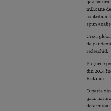
gaz natural 
milioane de
contribuie l
spun analișt
Criza globa
de pandemia
redeschid.
Prețurile pe
din 2014 în
Britanie.
O parte din
gaze natural
determina u