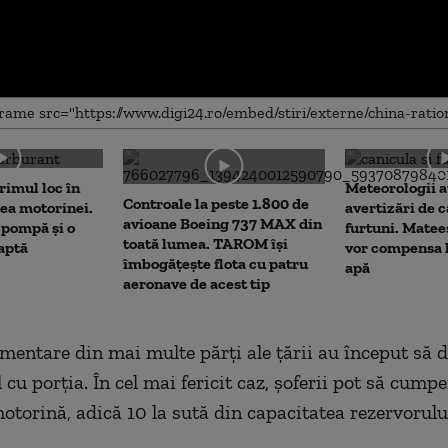
me
rimul loc în
Meteorologii a
Controale la peste 1.800 de
ea motorinei.
avertizări de c
avioane Boeing 737 MAX din
 pompă și o
furtuni. Matee
toată lumea. TAROM își
aptă
vor compensa l
îmbogățește flota cu patru
apă
aeronave de acest tip
limentare din mai multe părți ale țării au început să 
cu porția. În cel mai fericit caz, șoferii pot să cump
motorină, adică 10 la sută din capacitatea rezervorulu