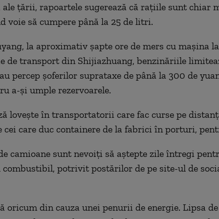
i ale țării, rapoartele sugerează că rațiile sunt chiar m
d voie să cumpere până la 25 de litri.
uyang, la aproximativ șapte ore de mers cu mașina la
ie de transport din Shijiazhuang, benzinăriile limitea
 sau percep șoferilor suprataxe de până la 300 de yuan
tru a-și umple rezervoarele.
ză lovește în transportatorii care fac curse pe distanț
e cei care duc containere de la fabrici în porturi, pen
 de camioane sunt nevoiți să aștepte zile întregi pent
combustibil, potrivit postărilor de pe site-ul de soci
ă oricum din cauza unei penurii de energie. Lipsa de