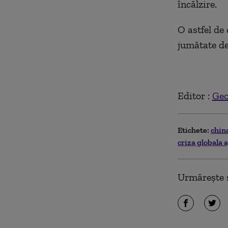
încălzire.
O astfel de
jumătate de 
Editor :
Geo
Etichete:
chin
criza globala 
Urmărește ș