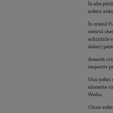
În alte părț
șoferii avân
În orașul F
centrul che
achizițiile
dolari) pen
Această cri
respectiv p
Unii șoferi
alimenta cu 
Weibo.
China sufer