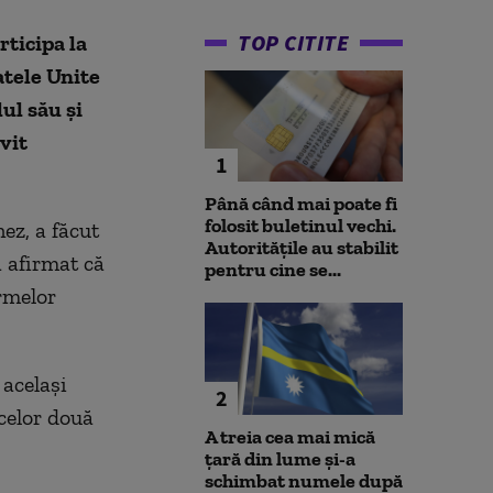
TOP CITITE
rticipa la
atele Unite
ul său și
ivit
1
Până când mai poate fi
folosit buletinul vechi.
ez, a făcut
Autoritățile au stabilit
 afirmat că
pentru cine se...
rmelor
 acelaşi
2
 celor două
A treia cea mai mică
țară din lume și-a
schimbat numele după