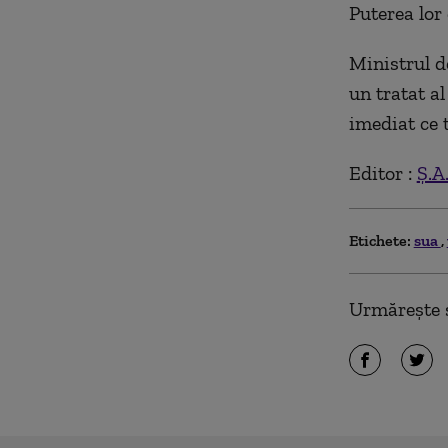
Puterea lor
Ministrul d
un tratat a
imediat ce 
Editor :
Ș.A
Etichete:
sua
Urmărește ș