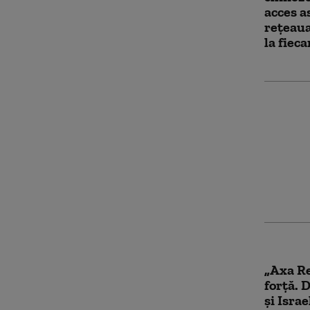
acces a
rețeaua
la fiec
Cum înc
prevină
Statele
planul 
Teheran
„Axa Re
forță. 
și Isra