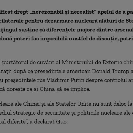
ificat drept „nerezonabil și nerealist” apelul de a pa
rilaterale pentru dezarmare nucleară alături de St
eijingul susține că diferențele majore dintre arsenal
 două puteri fac imposibilă o astfel de discuție, potr
 purtătorul de cuvânt al Ministerului de Externe chin
araţii după ce preşedintele american Donald Trump a
cu preşedintele rus Vladimir Putin despre controlul a
că doreşte ca şi China să se implice.
leare ale Chinei şi ale Statelor Unite nu sunt deloc la
ediul strategic de securitate şi politicile nucleare ale
tal diferite”, a declarat Guo.