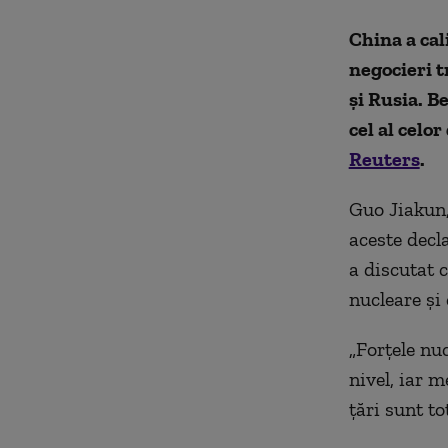
China a cal
negocieri t
și Rusia. B
cel al celor
Reuters
.
Guo Jiakun,
aceste decl
a discutat 
nucleare şi 
„Forţele nuc
nivel, iar m
ţări sunt to