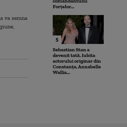
comandantului
Forțelor...
ina va semna
giune,
5
Sebastian Stan a
devenit tată. Iubita
actorului originar din
Constanța, Annabelle
Wallis...