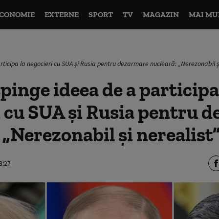
CONOMIE
EXTERNE
SPORT
TV
MAGAZIN
MAI MU
rticipa la negocieri cu SUA și Rusia pentru dezarmare nucleară: „Nerezonabil ș
pinge ideea de a participa
 cu SUA și Rusia pentru 
 „Nerezonabil și nerealist
3:27