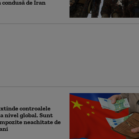
 condusă de Iran
ul de externe britanic
at să răspundă la
ton dacă îl mai
ră pe Trump „idiot,
şi misogin”
xtinde controalele
la nivel global. Sunt
impozite neachitate de
 ani