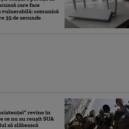
scunsă care face
 vulnerabilă: comunică
are 35 de secunde
earcă Iranul să
 noi atacuri ale SUA.
 din Golf, în prim-
represaliilor
ului: „Fără echivoc”
zistenței” revine în
De ce nu au reușit SUA
elul să slăbească