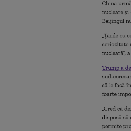
China urmăr
nucleare şi
Beijingul nu
„Ţările cu 
seriozitate
nucleară”, 
Trump a dec
sud-coreean
să le facă 
foarte impor
„Cred că de
dispusă să 
permite pro