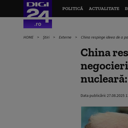
POLITICĂ
ACTUALITATE
E
HOME
Știri
Externe
China respinge ideea de a pa
China res
negocieri
nucleară:
Data publicării:
27.08.2025 1