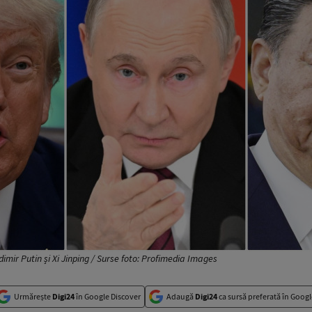
dimir Putin și Xi Jinping / Surse foto: Profimedia Images
Urmărește
Digi24
în Google Discover
Adaugă
Digi24
ca sursă preferată în Googl