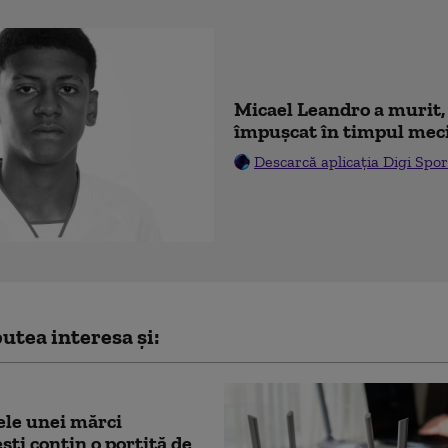
Micael Leandro a murit, 
împușcat în timpul mec
Descarcă aplicația Digi Spor
utea interesa și:
le unei mărci
ști conțin o portiță de