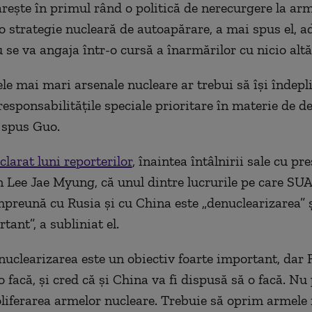
eşte în primul rând o politică de nerecurgere la arm
 o strategie nucleară de autoapărare, a mai spus el, 
 se va angaja într-o cursă a înarmărilor cu nicio altă
cele mai mari arsenale nucleare ar trebui să îşi îndep
 responsabilităţile speciale prioritare în materie de 
a spus Guo.
larat luni reporterilor
, înaintea întâlnirii sale cu pr
 Lee Jae Myung, că unul dintre lucrurile pe care SUA
împreună cu Rusia şi cu China este „denuclearizarea” ş
tant”, a subliniat el.
nuclearizarea este un obiectiv foarte important, dar 
o facă, şi cred că şi China va fi dispusă să o facă. N
liferarea armelor nucleare. Trebuie să oprim armele 