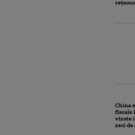
rețeaua
Ministr
a refuz
Washing
conside
rasist 
China e
fiscale 
vizate 
zeci de