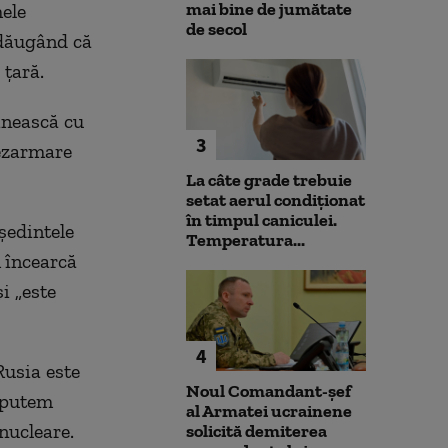
mai bine de jumătate
ele
de secol
adăugând că
 ţară.
linească cu
3
dezarmare
La câte grade trebuie
setat aerul condiționat
în timpul caniculei.
eşedintele
Temperatura...
 încearcă
i „este
4
Rusia este
Noul Comandant-șef
u putem
al Armatei ucrainene
nucleare.
solicită demiterea