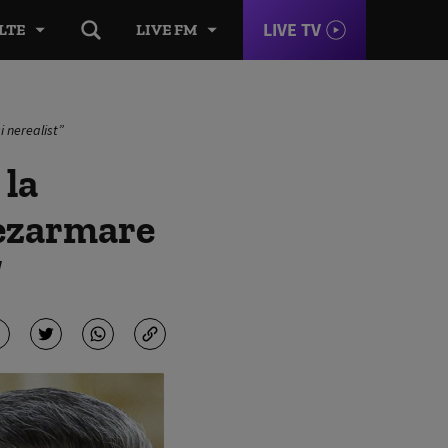
LIVE TV
LTE
LIVE FM
i nerealist”
 la
dezarmare
”