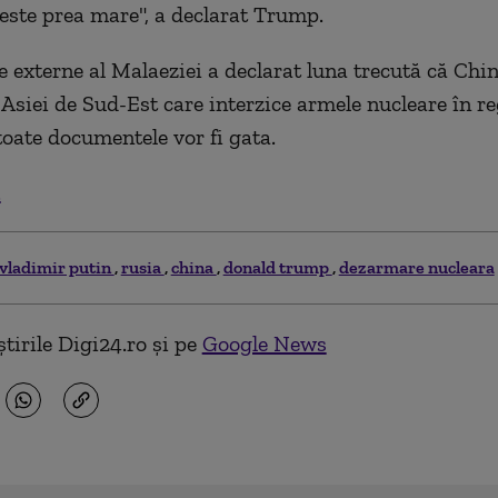
 este prea mare", a declarat Trump.
e externe al Malaeziei a declarat luna trecută că Ch
l Asiei de Sud-Est care interzice armele nucleare în re
toate documentele vor fi gata.
.
vladimir putin
rusia
china
donald trump
dezarmare nucleara
tirile Digi24.ro și pe
Google News