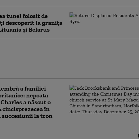
ea tunel folosit de
i descoperit la granița
Lituania și Belarus
t violent la Londra:
ărbaţi au fost
iaţi de o femeie.
rea a fost arestată
embră a familiei
britanice: nepoata
 Charles a născut o
 A cincisprezecea în
 succesiunii la tron