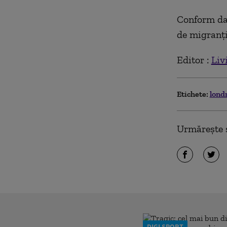
Conform dat
de migranţi
Editor :
Liv
Etichete:
lond
Urmărește ș
DIGI SPORT