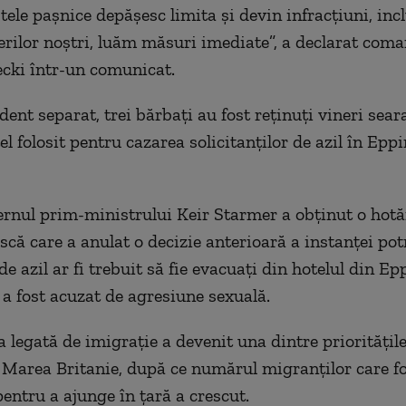
tele paşnice depăşesc limita şi devin infracţiuni, inc
ţerilor noştri, luăm măsuri imediate”, a declarat com
cki într-un comunicat.
dent separat, trei bărbaţi au fost reţinuţi vineri seara
el folosit pentru cazarea solicitanţilor de azil în Eppi
ernul prim-ministrului Keir Starmer a obţinut o hotă
scă care a anulat o decizie anterioară a instanţei potr
 de azil ar fi trebuit să fie evacuaţi din hotelul din E
 a fost acuzat de agresiune sexuală.
 legată de imigraţie a devenit una dintre priorităţil
n Marea Britanie, după ce numărul migranţilor care f
pentru a ajunge în ţară a crescut.