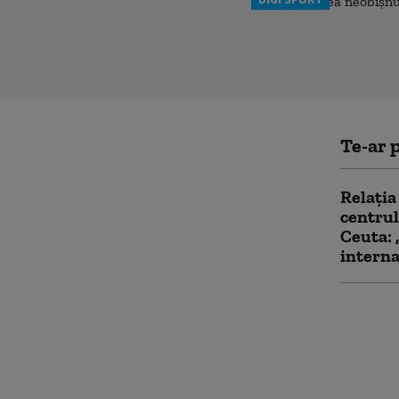
Te-ar p
Relația
centrul
Ceuta: 
interna
Ministr
refuzat
Washing
conside
rasist 