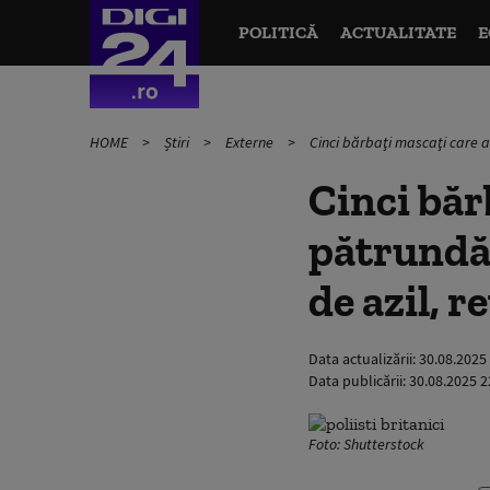
POLITICĂ
ACTUALITATE
E
HOME
Știri
Externe
Cinci bărbaţi mascaţi care au 
Cinci băr
pătrundă 
de azil, r
Data actualizării:
30.08.2025
Data publicării:
30.08.2025 2
Foto: Shutterstock