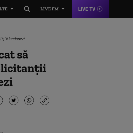
LIVE TV
LTE
LIVE FM
țiștii londonezi
cat să
licitanţii
ezi