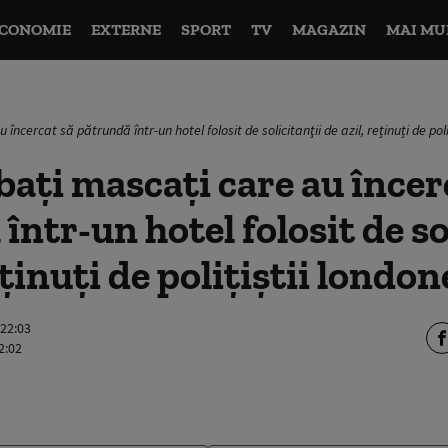
CONOMIE
EXTERNE
SPORT
TV
MAGAZIN
MAI MU
încercat să pătrundă într-un hotel folosit de solicitanţii de azil, reținuți de poli
baţi mascaţi care au încer
într-un hotel folosit de so
eținuți de polițiștii london
 22:03
2:02