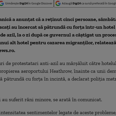
Urmărește
Digi24
în Google Discover
Adaugă
Digi24
ca sursă preferată în Googl
tanică a anunţat că a reţinut cinci persoane, sâmbăt
caţi au încercat să pătrundă cu forţa într-un hotel 
i de azil, la o zi după ce guvernul a câştigat un proc
unui alt hotel pentru cazarea migranţilor, relateaz
ews.ro.
i de protestatari anti-azil au mărşăluit către hotel
propierea aeroportului Heathrow, înainte ca unii de
să pătrundă cu forţa în incintă, a declarat poliţia met
i au suferit răni minore, se arată în comunicat.
intensitatea sentimentelor legate de aceste probleme