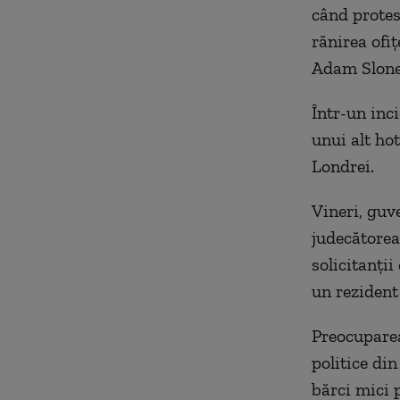
când protes
rănirea ofi
Adam Slone
Într-un inci
unui alt hot
Londrei.
Vineri, guv
judecătorea
solicitanţii
un rezident
Preocuparea
politice di
bărci mici 