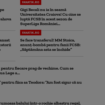
FANATIK.RO
 pe
Gigi Becali nu ia în seamă
Universitatea Craiova! Cu cine se
rahova
luptă FCSB în acest sezon de
SuperLiga României...
FANATIK.RO
ansat
Se face transferul! MM Stoica,
zatorii
anunț-bombă pentru fanii FCSB:
e
„Săptămâna asta se închide”
ul pentru fiecare prag de vechime. Cum se
ua Lege a...
pentru fiica sa Teodora: ”Am fost sigur că nu
rumoasa balului într-o rochie albastru regal,