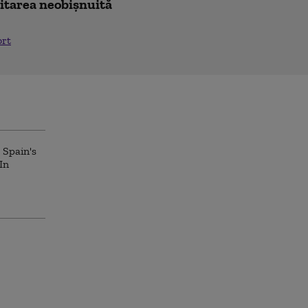
icitarea neobișnuită
ort