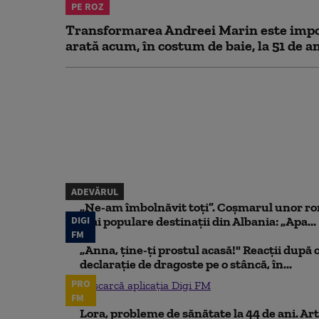
PE ROZ
Transformarea Andreei Marin este impo
arată acum, în costum de baie, la 51 de a
ADEVĂRUL
„Ne-am îmbolnăvit toți”. Coșmarul unor ro
DIGI
mai populare destinații din Albania: „Apa...
FM
„Anna, ţine-ţi prostul acasă!" Reacţii după 
declaraţie de dragoste pe o stâncă, în...
PRO
Descarcă aplicația Digi FM
FM
Lora, probleme de sănătate la 44 de ani. Art