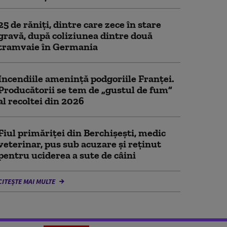
25 de răniţi, dintre care zece în stare
gravă, după coliziunea dintre două
tramvaie în Germania
Incendiile amenință podgoriile Franței.
Producătorii se tem de „gustul de fum”
al recoltei din 2026
Fiul primăriţei din Berchişeşti, medic
veterinar, pus sub acuzare şi reţinut
pentru uciderea a sute de câini
CITEȘTE MAI MULTE