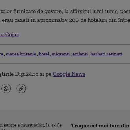
elor furnizate de guvern, la sfârşitul lunii iunie, pe
 erau cazaţi în aproximativ 200 de hoteluri din între
iu Cojan
ra
marea britanie
hotel
migranti
azilanti
barbati retinuti
tirile Digi24.ro și pe
Google News
Tragic: cel mai bun din