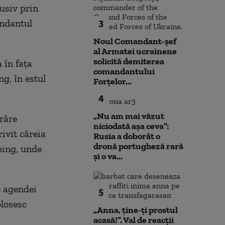
lusiv prin
andantul
3
Noul Comandant-șef
al Armatei ucrainene
solicită demiterea
 în faţa
comandantului
ng, în estul
Forțelor...
4
„Nu am mai văzut
râre
niciodată așa ceva”:
ivit căreia
Rusia a doborât o
dronă portugheză rară
pping, unde
și o va...
e agendei
5
olosesc
„Anna, ţine-ţi prostul
acasă!”. Val de reacții