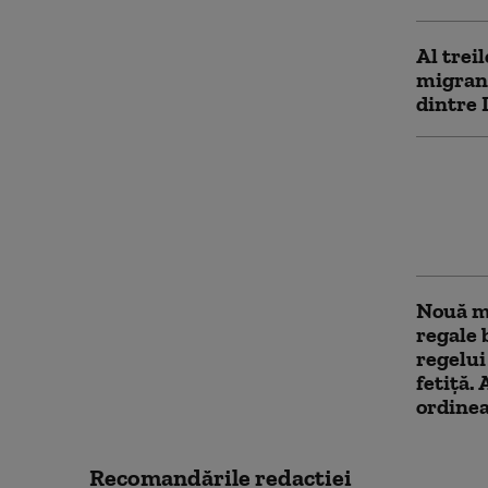
Al treil
migranț
dintre 
Inciden
Patru b
înjungh
Agresoa
Nouă m
regale 
regelui
fetiță.
ordinea
Recomandările redacţiei