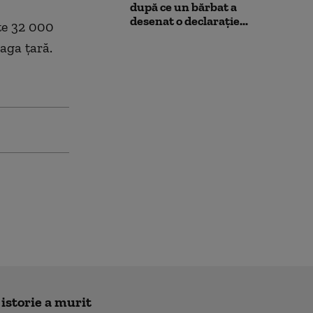
după ce un bărbat a
desenat o declarație...
ste 32 000
aga ţară.
 istorie a murit