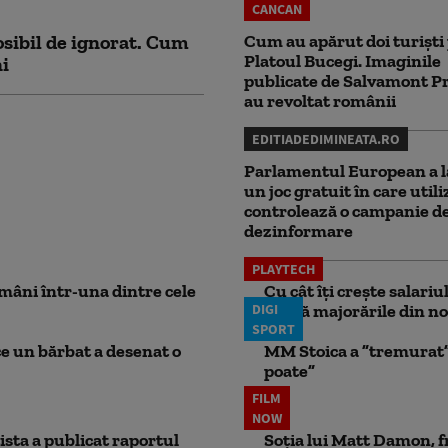
CANCAN
sibil de ignorat. Cum
Cum au apărut doi turiști
Platoul Bucegi. Imaginile
ni
publicate de Salvamont P
au revoltat românii
EDITIADEDIMINEATA.RO
Parlamentul European a l
un joc gratuit în care utili
controlează o campanie d
dezinformare
PLAYTECH
mâni într-una dintre cele
Cu cât îți crește salari
DIGI
aplică majorările din no
SPORT
ce un bărbat a desenat o
MM Stoica a ”tremurat” 
poate”
FILM
NOW
ista a publicat raportul
Soția lui Matt Damon, f