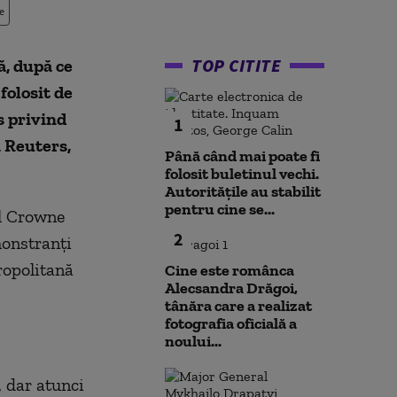
e
TOP CITITE
ă, după ce
folosit de
es privind
1
ă Reuters,
Până când mai poate fi
folosit buletinul vechi.
Autoritățile au stabilit
pentru cine se...
ul Crowne
2
monstranţi
ropolitană
Cine este românca
Alecsandra Drăgoi,
tânăra care a realizat
fotografia oficială a
noului...
, dar atunci