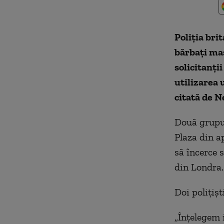
Poliţia bri
bărbaţi mas
solicitanţi
utilizarea 
citată de N
Două grupur
Plaza din a
să încerce 
din Londra.
Doi poliţişt
„Înţelegem 