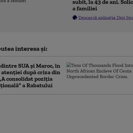
subit, la 43 de ani. Sol
a familiei
Descarcă aplicația Digi Sp
utea interesa și:
 dintre SUA și Maroc, în
 atenției după criza din
„A consolidat poziția
țională” a Rabatului
ul de externe britanic a
 să răspundă la
ton dacă îl mai
ră pe Trump „idiot,
şi misogin”